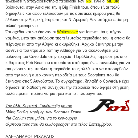
τελειώσει η αποχαιρετιστήρια περιοδεία των
Kix
, ενώ οι
Mr. Big
βρίσκονται στην Ασία για την η Big Finish tour, όπου είναι πολύ
δημοφιλείς και αφού τελειώσουν με τις ασιατικές ημερομηνίες θα
έλθουν στην Αμερική, Ευρώπη και Ν. Αμερική. Δεν υπάρχει επίσημη
τελική ημερομηνία.
Ότι σχέδια και να έκαναν οι
Whitesnake
για farewell tour, πήγαν
χαμένα, μετά την ακύρωση της τελευταίας περιοδείας του, η οποία θα
πέρναγε κι από την Αθήνα κι ακυρώθηκε. Αρχικά ξεκίνησε με την
ασθένεια του ντράμερ Tommy Aldridge για να ακολουθήσει μια
μόλυνση του Coverdale στην τραχεία. Παράλληλα, αρρώστησε κι ο
κιθαρίστας Reb Beach κι απουσίασε από ορισμένες συναυλίες για να
ακυρώσουν την υπόλοιπη περιοδεία τους αλλά και να αποσυρθούν
από την κοινή αμερικάνικη περιοδεία με τους Scorpions που θα
ξεκίναγε στις 5 Αυγούστου. Το συγκρότημα, δηλαδή ο Coverdale έχει
δηλώσει τη διάθεση να συνεχίσει την περιοδεία που άφησε στη μέση,
αλλά πρέπει πρώτα να ρωτήσει και το …λαρύγγι του.
Την άλλη Κυριακή: Συνέντευξη με τον
Μάκη Γιούλη, ντράμερ των Socrates Drank
the Conium που μιλάει για το καινούργιο
άλμπουμ τους που θα κυκλοφορήσει στο τέλος Σεπτεμβρίου.
ΑΛΕΞΑΝΔΡΟΣ ΡΙΧΑΡΔΟΣ