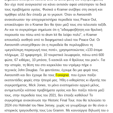
δεν είχε ποτέ αναγκαστεί να κάνει οντισιόν αφού υπέστησαν τα δικά
τους προβλήματα υγείας. Φυσικά ο Kramer ανέβηκε στη σκηνή και
τιμήθηκε αλλά δεν έπαιξε με το γκρουπ. Όταν οι Aerosmith
ανακοίνωσαν την αποχαιρετιστήρια περιοδεία τους Peace Out,
αποκάλυψαν ότι ο Kramer δεν θα ήταν μαζί τους στο τελευταίο ταξίδι.
Αν και το συγκρότημα σημείωσε ότι η "αδιαμφισβήτητη και θρυλική
παρουσία του πίσω από το drum kit θα λείψει πολύ", ο Kramer
απουσίαζε αισθητά από το διαφημιστικό υλικό του Peace Out. Οι
Aerosmith υποσχέθηκαν ότι η περιοδεία θα περιλαμβάνει τη
«μεγαλύτερη παραγωγή τους ποτέ», χρησιμοποιώντας «133 άτομα
πλήρωμα, 22 ημιφορτηγά, 10 τουριστικά λεωφορεία, πάνω από 600
φώτα, 67 κιθάρες, 10 μπάσα, 5 κασκόλ και 4 θρύλους του ροκ!». Για
την ιστορία, τη θέση του στο καρεκλάκι του ντράμερ πήρε ο
τεχνικός John Douglas. Για φαντάσου, έχουμε δει μια φορά τους
Aerosmith και δεν έχουμε δει τους
Foreigner
, που έχουν παίξει
εκατοντάδες φορές στην ήπειρό μας. Ήδη ο κιθαρίστας κι ιδρυτής του
συγκροτήματος, Mick Jones, το μόνο εναπομείναν αρχικό μέλος,
αντιμετωπίζει κάποια προβλήματα υγείας και δεν παίζει πάντα μαζί
τους, στην περιοδεία τους του 2021, δεν έπαιξε καθόλου! Το
συγκρότημα ανακοίνωσε την Historic Final Tour, που θα τελειώσει το
2024 στο Holmdel του New Jersey, χωρίς να γνωρίζουμε αν θα είναι ο
ιστορικός τραγουδιστής τους Lou Gramm. Με καινούργια δήλωσή του ο