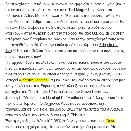
θα συνεχίσουν να κάνουν μεμονωμένες εμφανίσεις, όσο η υγεία (και η
ηλικία)τους το επιτρέπει. Αυτό είπε ο
Ted Nugent
την ώρα που
τελείωνε η Adios Mofo '23 αλλά κι όλοι όσοι αποσύρονται. «Δεν θα
περιοδεύω στο βαθμό που περιόδευα αλλά σποραδικές εμφανίσεις θα
κάνω». Πριν διαβάσετε τις 9 αποχαιρετιστήριες περιοδείες που
«τρέχουν» στην Αμερική αυτή την περίοδο, θα σας θυμίσω τη βιαστική
απόφαση των Scorpions να ανακοινώσουν την αποχώρησή τους από
τις περιοδείες το 2010 με την κυκλοφορία του άλμπουμ
Sting in the
Tail
(2010), κάτι βέβαια δεν ίσχυσε ποτέ και βρέθηκαν στο κέντρο μιας
σειράς πειραγμάτων!
Υπάρχουν δύο επιφυλάξεις: η είναι ότι κάποιοι απλώς αποσύρονται
από τις περιοδείες, αντί να παύουν να υπάρχουν ως συγκρότημα, ενώ
η δεύτερη είναι ότι οι μουσικοί αλλάζουν συχνά γνώμη (Mötley Crüe).
Μπορεί ο
Kenny Loggins
να μην είναι το μεγάλο όνομα στη χώρα μας
και γενικότερα στην Ευρώπη, αλλά όλοι ξέρουμε τις τεράστιες
επιτυχίες του "Don't Fight It" (ντουέτο με τον Steve Perry των
Journey), "Welcome to Heartlight", "Footloose" και “Danger Zone” από
την ταινία Top Gun. O 75χρονος Αμερικάνος μουσικός, έχει
προγραμματίσει για τις 4 Νοεμβρίου 2023 την τελευταία του συναυλία
στην περιοδεία που την ονόμασε ωμά This is it!
Ένα τραγούδι, το "Whip It"(1980) έφθανε για να κάνει τους
Devo
γνωστούς στη χώρα μας. Το αμερικάνικο συγκρότημα από το Akron