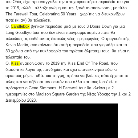
του Ohio, είχε προαναγγείλει την αποχαιρετιστήρια περιοδεία του για
το 2019, αλλά…άλλαξε γνώμη και την ξανά ανακοίνωσαν, με τίτλο
The Farewell Tour, Celebrating 50 Years, χωρ΄πις να διευκρινίζουν
ποτέ (κι αν) θα τελειώσει.
Οι
Candlebox
βγήκαν περιοδεία μαζί με τους 3 Doors Down για μια
Long Goodbye tour που δεν είναι προγραμματισμένο πότε θα
τελειώσει, προσθέτοντας διαρκώς νέες ημερομηνίες. Ο τραγουδιστής
Kevin Martin, ανακοίνωσε ότι αυτή η περιοδεία που γιορτάζει και τα
30 χρόνια από την κυκλοφορία του πρώτου άλμπουμ τους, θα είναι η
τελευταία του.
Οι
Kiss
ανακοίνωσαν το 2019 την Kiss End Of The Road, που
διακόπηκε λόγω της πανδημίας και έχει επανεκκινήσει εδώ κι
αρκετούς μήνες. «Κάποια στιγμή, πρέπει να βλέπεις πότε έρχεται το
τέλος και να σέβεσαι τον εαυτόν σου αλλά και τους fans” είπε
πρόσφατα ο Gene Simmons. H Farewell tour θα κλείσει με 2
ημερομηνίες στο Madison Square Garden της Νέας Υόρκης την 1 και 2
Δεκεμβρίου 2023.