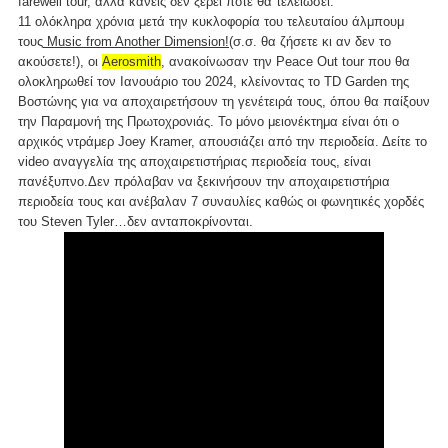
farewell tour, αλλά κανείς δεν ξέρει πότε θα τελειώσει.
11 ολόκληρα χρόνια μετά την κυκλοφορία του τελευταίου άλμπουμ
τους
Music from Another Dimension!
(σ.σ. θα ζήσετε κι αν δεν το
ακούσετε!), οι
Aerosmith
, ανακοίνωσαν την Peace Out tour που θα
ολοκληρωθεί τον Ιανουάριο του 2024, κλείνοντας το TD Garden της
Βοστώνης για να αποχαιρετήσουν τη γενέτειρά τους, όπου θα παίξουν
την Παραμονή της Πρωτοχρονιάς. Το μόνο μειονέκτημα είναι ότι ο
αρχικός ντράμερ Joey Kramer, απουσιάζει από την περιοδεία. Δείτε το
video αναγγελία της αποχαιρετιστήριας περιοδεία τους, είναι
πανέξυπνο.Δεν πρόλαβαν να ξεκινήσουν την αποχαιρετιστήρια
περιοδεία τους και ανέβαλαν 7 συναυλίες καθώς οι φωνητικές χορδές
του Steven Tyler…δεν ανταποκρίνονται.