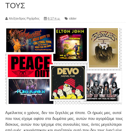
ΤΟΥΣ
Αλέξανδρος Ριχάρδος
6:17 π.μ.
slider
Αμείλικτος ο χρόνος, δεν τον ξεγελάς με τίποτε. Οι ήρωές μας, αυτοί
που τους είχαμε αφίσα στα δωμάτια μας, αυτών που αγοράζαμε τους
δίσκους, αυτών που τρέχαμε στις συναυλίες τους, όντες μεγαλύτεροι
από εμάς, κουράστηκαν και αναζητούν αυτό που δεν τους (μας) είχε