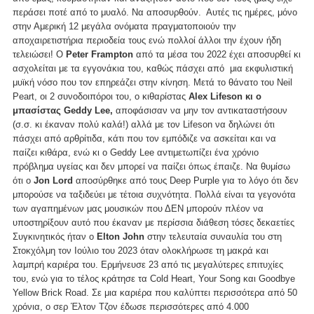
περάσει ποτέ από το μυαλό. Να αποσυρθούν. Αυτές τις ημέρες, μόνο
στην Αμερική 12 μεγάλα ονόματα πραγματοποιούν την
αποχαιρετιστήρια περιοδεία τους ενώ πολλοί άλλοι την έχουν ήδη
τελειώσει! O
Peter Frampton
από τα μέσα του 2022 έχει αποσυρθεί κι
ασχολείται με τα εγγονάκια του, καθώς πάσχει από μια εκφυλιστική
μυϊκή νόσο που τον επηρεάζει στην κίνηση. Μετά το θάνατο του Neil
Peart, οι 2 συνοδοιπόροι του, ο κιθαρίστας
Alex Lifeson κι ο
μπασίστας Geddy Lee,
αποφάσισαν να μην τον αντικαταστήσουν
(σ.σ. κι έκαναν πολύ καλά!) αλλά με τον Lifeson να δηλώνει ότι
πάσχει από αρθρίτιδα, κάτι που τον εμπόδιζε να ασκείται και να
παίζει κιθάρα, ενώ κι ο Geddy Lee αντιμετωπίζει ένα χρόνιο
πρόβλημα υγείας και δεν μπορεί να παίζει όπως έπαιζε. Να θυμίσω
ότι ο
Jon Lord
αποσύρθηκε από τους Deep Purple για το λόγο ότι δεν
μπορούσε να ταξιδεύει με τέτοια συχνότητα. Πολλά είναι τα γεγονότα
των αγαπημένων μας μουσικών που ΔΕΝ μπορούν πλέον να
υποστηρίξουν αυτό που έκαναν με περίσσια διάθεση τόσες δεκαετίες
Συγκινητικός ήταν ο
Elton John
στην τελευταία συναυλία του στη
Στοκχόλμη τον Ιούλιο του 2023 όταν ολοκλήρωσε τη μακρά και
λαμπρή καριέρα του. Ερμήνευσε 23 από τις μεγαλύτερες επιτυχίες
του, ενώ για το τέλος κράτησε τα Cold Heart, Your Song και Goodbye
Yellow Brick Road. Σε μια καριέρα που καλύπτει περισσότερα από 50
χρόνια, ο σερ Έλτον Τζον έδωσε περισσότερες από 4.000