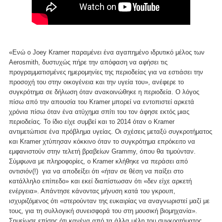
«Ενώ ο Joey Kramer παραμένει ένα αγαπημένο ιδρυτικό μέλος των
Aerosmith, δυστυχώς πήρε την απόφαση να αφήσει τις
προγραμματισμένες ημερομηνίες της περιοδείας για να εστιάσει την
προσοχή του στην οικογένεια και την υγεία του», ανέφερε το
συγκρότημα σε δήλωση όταν ανακοινώθηκε η περιοδεία. Ο λόγος
πίσω από την απουσία του Kramer μπορεί να εντοπιστεί αρκετά
χρόνια πίσω όταν ένα ατύχημα σπίτι του τον άφησε εκτός μιας
περιοδείας. Το ίδιο είχε συμβεί και το 2014 όταν ο Kramer
αντιμετώπισε ένα πρόβλημα υγείας. Οι σχέσεις μεταξύ συγκροτήματος
και Kramer χτύπησαν κόκκινο όταν το συγκρότημα επρόκειτο να
εμφανιστούν στην τελετή βραβείων Grammy, όπου θα τιμούνταν.
Σύμφωνα με πληροφορίες, ο Kramer κλήθηκε να περάσει από
οντισιόν(!) για να αποδείξει ότι «ήταν σε θέση να παίξει στο
κατάλληλο επίπεδο» και εκεί διαπίστωσαν ότι «δεν είχε αρκετή
ενέργεια». Απάντησε κάνοντας μήνυση κατά του γκρουπ,
ισχυριζόμενος ότι «στερούνταν της ευκαιρίας να αναγνωριστεί μαζί με
τους, για τη συλλογική συνεισφορά του στη μουσική βιομηχανία».
Σημείωσε επίσης ότι κανένα από τα άλλα μέλη του συγκροτήματος