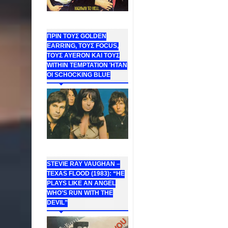
ΠΡΙΝ ΤΟΥΣ GOLDEN
EARRING, ΤΟΥΣ FOCUS,
ΤΟΥΣ ΑΥΕROΝ ΚΑΙ ΤΟΥΣ
WITHIN TEMPTATION ΉΤΑΝ
ΟΙ SCHOCKING BLUE
STEVIE RAY VAUGHAN –
TEXAS FLOOD (1983): “HE
PLAYS LIKE AN ANGEL
WHO’S RUN WITH THE
DEVIL”