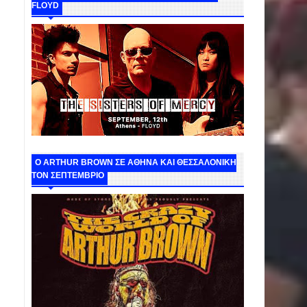
FLOYD
O ARTHUR BROWN ΣΕ ΑΘΗΝΑ ΚΑΙ ΘΕΣΣΑΛΟΝΙΚΗ
ΤΟΝ ΣΕΠΤΕΜΒΡΙΟ