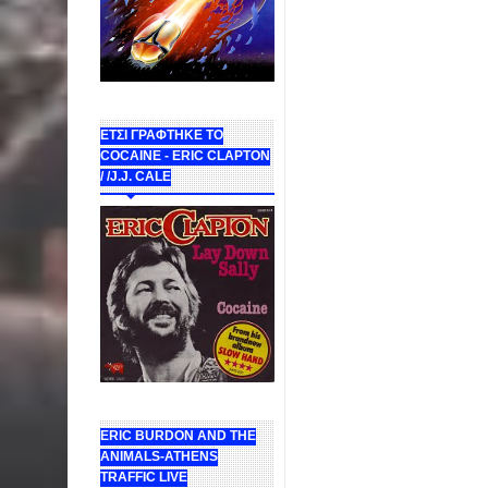
ΕΤΣΙ ΓΡΑΦΤΗΚΕ ΤΟ
COCAINE - ERIC CLAPTON
/ /J.J. CALE
ERIC BURDON AND THE
ANIMALS-ATHENS
TRAFFIC LIVE