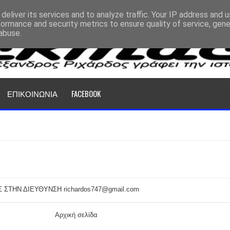
deliver its services and to analyze traffic. Your IP address and 
formance and security metrics to ensure quality of service, gen
abuse.
ΕΠΙΚΟΙΝΩΝΙΑ
FACEBOOK
Σ ΣΤΗΝ ΔΙΕΥΘΥΝΣΗ
richardos747@gmail.com
Αρχική σελίδα