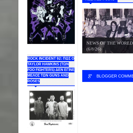
NEWS OF THE WORLD
(6/8/26)
ROCK INCIDENT 92: ΠΩΣ Ο
TAYLOR HAWKINS (ΤΩΝ
FOO FIGHTERS) ΔΕΝ ΕΓΙΝΕ
ΜΕΛΟΣ ΤΩΝ GUNS AND
BLOGGER COMM
ROSES