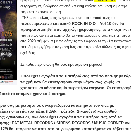
ημερομηνιών όπου θα διεξαγόταν το φετινό
Rock in Dio.
Έτσι το
συγκρότημα, θεώρησε σωστό να ενημερώσει τον κόσμο με την
παρακάτω ανακοίνωση.
“Φίλες και φίλοι, σας ενημερώνουμε και τυπικά πως το
πολυαναμενόμενο
επετειακό ROCK IN DIO – Vol 10 δεν θα
πραγματοποιηθεί στις αρχικές ημερομηνίες,
με την ευχή και 
πίστη πως αν είναι εφικτό θα το γιορτάσουμε όπως πρέπει μέσα
στο 2020 σύμφωνα με τις οδηγίες που αφορούν τη νέα κατάστασ
που δημιουργήθηκε παγκοσμίως και παρακολουθώντας τις σχετι
εξελίξεις.
Σε κάθε περίπτωση θα σας κρατάμε ενήμερους!
Όσοι έχετε αγοράσει τα εισιτήριά σας από το Viva.gr με κάρ
τα χρήματα θα επιστραφούν στην κάρτα σας χωρίς να
χρειαστεί να κάνετε καμία περαιτέρω ενέργεια. Οι επιστροφ
ιακά το επόμενο χρονικό διάστημα.
ήριά σας με μετρητά σε συνεργαζόμενα κατατήματα του viva.gr,
ετε στοιχεία τραπέζης (IBAN, Τράπεζα, Δικαιούχο) και αριθμό
o@kyttarolive.gr,
ενώ όσοι έχετε αγοράσει τα εισιτήρια σας από τα
ησης: EAT METAL RECORDS / SIRENS RECORDS / MUSIC CORNER και
2/5 θα μπορείτε να πάτε στα συγκεκριμένα καταστήματα να λάβετε π