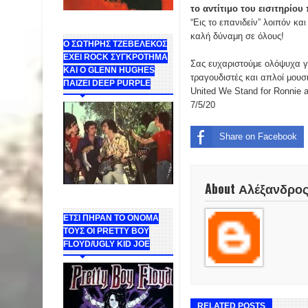
το αντίτιμο του εισιτηρίου
“Εις το επανιδείν” λοιπόν και 
καλή δύναμη σε όλους!
Ο ΣΩΤΗΡΗΣ ΤΖΕΒΕΛΕΚΟΣ
ΕΧΕΙ ROCK ΣΥΓΚΡΟΤΗΜΑ
Σας ευχαριστούμε ολόψυχα γι
ΚΑΙ Ο GLENN HUGHES
τραγουδιστές και απλοί μουσ
ΠΑΙΖΕΙ DEEP PURPLE
United We Stand for Ronnie an
7/5/20
Share on Facebook
About Αλέξανδρο
ΕΤΣΙ ΠΗΡΑΝ ΤΟ ΟΝΟΜΑ
ΤΟΥΣ ΟΙ PRETTY BOY
FLOYD/UGLY KID JOE
RELATED POSTS