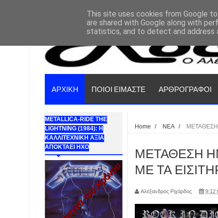
This site uses cookies from Google to 
are shared with Google along with per
statistics, and to detect and address 
ΑΡΧΙΚΗ
ΠΟΙΟΙ ΕΙΜΑΣΤΕ
ΑΡΘΡΟΓΡΑΦΟΙ
METALLICA-RIDE THE
Home
/
ΝΕΑ
/
ΜΕΤΑΘΕΣΗ 
LIGHTNING (1984): Η
ΚΑΛΛΙΤΕΧΝΙΚΗ ΑΞΙΑ
ΑΠΟΚΤΑΕΙ ΗΧΟ
ΜΕΤΑΘΕΣΗ ΗΜΕ
ΜΕ ΤΑ ΕΙΣΙΤΗ
Αλέξανδρος Ριχάρδος
9:12 