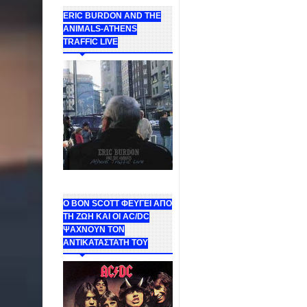
ERIC BURDON AND THE
ANIMALS-ATHENS
TRAFFIC LIVE
Ο BON SCOTT ΦΕΥΓΕΙ ΑΠΟ
ΤΗ ΖΩΗ ΚΑΙ ΟΙ AC/DC
ΨΑΧΝΟΥΝ ΤΟΝ
ΑΝΤΙΚΑΤΑΣΤΑΤΗ ΤΟΥ