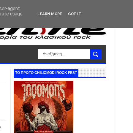
user-agent
erate usage
LEARN MORE
GOT IT
ΤΟ ΠΡΩΤΟ CHILIOMODI ROCK FEST
ν