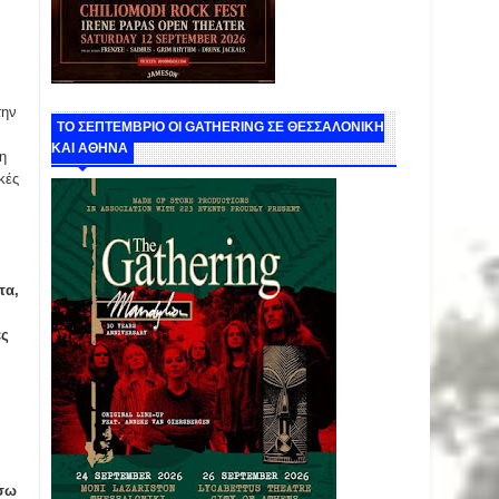
την
ΤΟ ΣΕΠΤΕΜΒΡΙΟ ΟΙ GATHERING ΣΕ ΘΕΣΣΑΛΟΝΙΚΗ
ΚΑΙ ΑΘΗΝΑ
η
κές
τα,
ές
ίσω