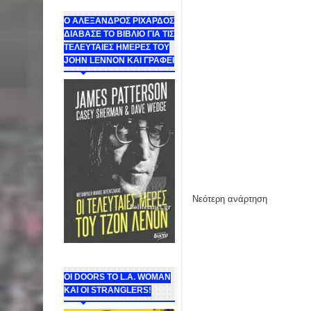
Ο ΑΛΕΞΑΝΔΡΟΣ ΡΙΧΑΡΔΟΣ
ΔΙΑΒΑΣΕ ΤΟ ΒΙΒΛΙΟ ΓΙΑ ΤΙΣ
ΤΕΛΕΥΤΑΙΕΣ ΗΜΕΡΕΣ ΤΟΥ
JOHN LENNON ΚΑΙ ΓΡΑΦΕΙ
Νεότερη ανάρτηση
ΟΙ DOORS ΤΟ L.A. WOMAN
KAI OI STRANGLERS!