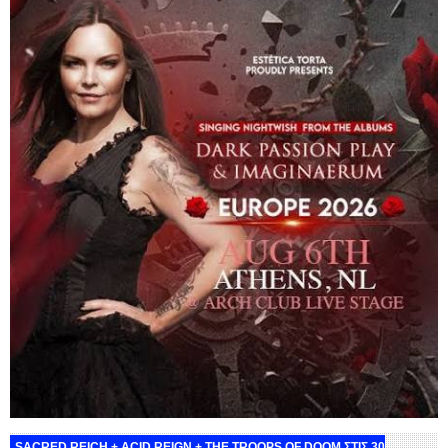
SACRED REICH + ACID REIGN + THE TROOPS OF DOOM ΣΤΙΣ 30