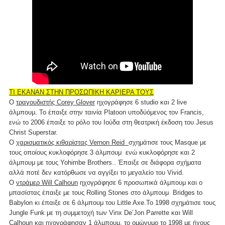
ΤΙ ΕΚΑΝΑΝ ΣΤΗΝ ΠΡΟΣΩΠΙΚΗ ΚΑΡΙΕΡΑ ΤΟΥΣ
Ο
τραγουδιστής Corey Glover
ηχογράφησε 6 studio και 2 live
άλμπουμ. Το έπαιξε στην ταινία Platoon υποδύόμενος τον Francis,
ενώ το 2006 έπαιξε το ρόλο του Ιούδα στη θεατρική έκδοση του Jesus
Christ Superstar.
Ο
χαρισματικός κιθαρίστας Vernon Reid
σχημάτισε τους Masque με
τους οποίους κυκλοφόρησε 3 άλμπουμ ενώ κυκλοφόρησε και 2
άλμπουμ με τους Yohimbe Brothers.. Έπαιξε σε διάφορα σχήματα
αλλά ποτέ δεν κατόρθωσε να αγγίξει το μεγαλείο του Vivid.
O
ντράμερ Will Calhoun
ηχογράφησε 6 προσωπικά άλμπουμ και ο
μπασίστας έπαιξε με τους Rolling Stones στο άλμπουμ Bridges to
Babylon κι έπαιξε σε 6 άλμπουμ του Little Axe.To 1998 σχημάτισε τους
Jungle Funk με τη συμμετοχή των Vinx De’Jon Parrette και Will
Calhoun και ηχογράφησαν 1 άλμπουμ, το ομώνυμο το 1998 με ήχους