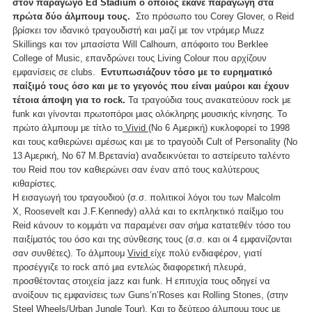
στον παραγωγό Ed Stadium ο οποίος έκανε παραγωγή στα
πρώτα δύο άλμπουμ τους.
Στο πρόσωπο του Corey Glover, ο Reid
βρίσκει τον ιδανικό τραγουδιστή και μαζί με τον ντράμερ Muzz
Skillings και τον μπασίστα Will Calhourn, απόφοιτο του Berklee
College of Music, επανδρώνει τους Living Colour που αρχίζουν
εμφανίσεις σε clubs.
Εντυπωσιάζουν τόσο με το ευρηματικό
παίξιμό τους όσο και με το γεγονός που είναι μαύροι και έχουν
τέτοια άποψη για το rock.
Τα τραγούδια τους ανακατεύουν rock με
funk και γίνονται πρωτοπόροι μιας ολόκληρης μουσικής κίνησης. To
πρώτο άλμπουμ με τίτλο το
Vivid
(No 6 Αμερική) κυκλοφορεί το 1998
και τους καθιερώνει αμέσως και με το τραγούδι Cult of Personality (Νο
13 Αμερική, Νο 67 Μ.Βρετανία) αναδεικνύεται το αστείρευτο ταλέντο
του Reid που τον καθιερώνει σαν έναν από τους καλύτερους
κιθαρίστες.
Η εισαγωγή του τραγουδιού (σ.σ. πολιτικοί λόγοι του των Malcolm
X, Roosevelt και J.F.Kennedy) αλλά και το εκπληκτικό παίξιμο του
Reid κάνουν το κομμάτι να παραμένει σαν σήμα κατατεθέν τόσο του
παιξίματός του όσο και της σύνθεσης τους (σ.σ. και οι 4 εμφανίζονται
σαν συνθέτες). Το άλμπουμ
Vivid
είχε πολύ ενδιαφέρον, γιατί
προσέγγιζε το rock από μια εντελώς διαφορετική πλευρά,
προσθέτοντας στοιχεία jazz και funk. Η επιτυχία τους οδηγεί να
ανοίξουν τις εμφανίσεις των Guns’n’Roses και Rolling Stones, (στην
Steel Wheels/Urban Jungle Tour). Και το δεύτερο άλμπουμ τους με