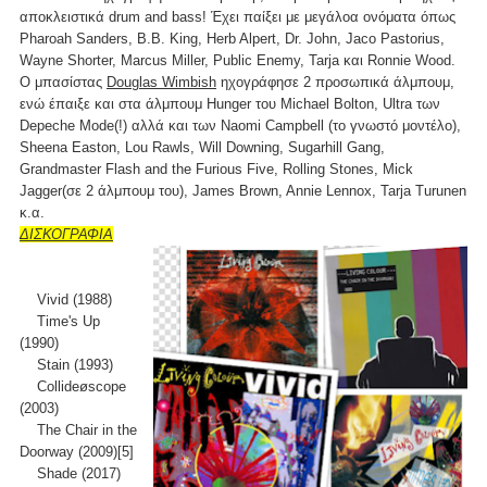
αποκλειστικά drum and bass! Έχει παίξει με μεγάλοα ονόματα όπως
Pharoah Sanders, B.B. King, Herb Alpert, Dr. John, Jaco Pastorius,
Wayne Shorter, Marcus Miller, Public Enemy, Tarja και Ronnie Wood.
Ο μπασίστας
Douglas Wimbish
ηχογράφησε 2 προσωπικά άλμπουμ,
ενώ έπαιξε και στα άλμπουμ Hunger του Michael Bolton, Ultra των
Depeche Mode(!) αλλά και των Naomi Campbell (το γνωστό μοντέλο),
Sheena Easton, Lou Rawls, Will Downing, Sugarhill Gang,
Grandmaster Flash and the Furious Five, Rolling Stones, Mick
Jagger(σε 2 άλμπουμ του), James Brown, Annie Lennox, Tarja Turunen
κ.α.
ΔΙΣΚΟΓΡΑΦΙΑ
Vivid (1988)
Time's Up
(1990)
Stain (1993)
Collideøscope
(2003)
The Chair in the
Doorway (2009)[5]
Shade (2017)