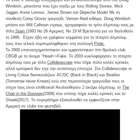
Wimbish, μπασίστα που έχει παίξει με τους Rolling Stones, Mick
Jagger, Annie Lennox, James Brown και Depeche Mode! Με τη
σύνθεση Corey Glover τραγούδι, Vernon Reid κιθάρα, Doug Wimbish
μπάσο και Will Calhoun ντραμς, ηχογραφούν το τρίτο άλμπουμ τους με
τίτλο
Stain
(1993 No 26 Αμερική, Νο 19 Μ.Βρετανία) για να διαλυθούν
το 1995. Είχαν ήδη να γράφουν κομμάτια για το τέταρτο άλμπουμ
τους που τελικά συμπεριλήφθηκαν στη συλλογή
Pride.
Το 2000 επανασχηματίστηκαν και εμφανίστηκαν στο θρυλικό club
CBGB με το όνομα "Head>>Fake. To 2003 κυκλοφόρησαν το τέταρτο
άλμπουμ τους με τίτλο
Collideoscope
που πήρε πολύ καλές κριτικές
αλλά εμπορικά δεν είχε την αντίστοιχη επιτυχία. Στο Collideoscope οι
Living Colour διασκευάζουν AC/DC (Back in Black) και Beatles
(Tomorrow never Knows) ενώ στα περισσότερα τραγούδια τους οι
στίχοι τους είναι επιθετικοί! Ακολούθησαν 2 ακόμα άλμπουμ, το
The
Chair in the Doorway(
2009) που επίσης πήρε καλές κριτικές και το
Shade(2017). Το συγκρότημα εξακολουθεί να εμφανίζεται στην
Αμερική σε clubs και φεστιβάλ.