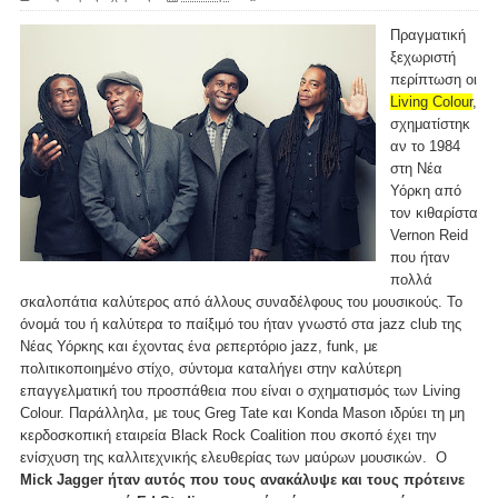
Πραγματική
ξεχωριστή
περίπτωση οι
Living Colour
,
σχηματίστηκ
αν το 1984
στη Νέα
Υόρκη από
τον κιθαρίστα
Vernon Reid
που ήταν
πολλά
σκαλοπάτια καλύτερος από άλλους συναδέλφους του μουσικούς. Το
όνομά του ή καλύτερα το παίξιμό του ήταν γνωστό στα jazz club της
Νέας Υόρκης και έχοντας ένα ρεπερτόριο jazz, funk, με
πολιτικοποιημένο στίχο, σύντομα καταλήγει στην καλύτερη
επαγγελματική του προσπάθεια που είναι ο σχηματισμός των Living
Colour. Παράλληλα, με τους Greg Tate και Konda Mason ιδρύει τη μη
κερδοσκοπική εταιρεία Black Rock Coalition που σκοπό έχει την
ενίσχυση της καλλιτεχνικής ελευθερίας των μαύρων μουσικών. O
Mick Jagger ήταν αυτός που τους ανακάλυψε και τους πρότεινε