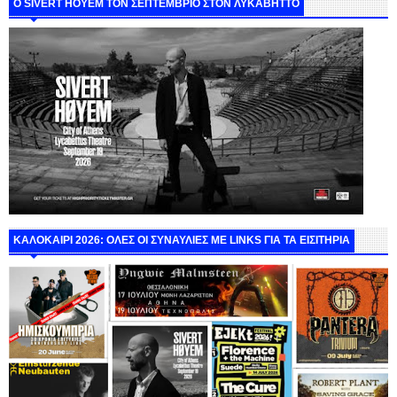
Ο SIVERT HOYEM ΤΟΝ ΣΕΠΤΕΜΒΡΙΟ ΣΤΟΝ ΛΥΚΑΒΗΤΤΟ
ΚΑΛΟΚΑΙΡΙ 2026: ΟΛΕΣ ΟΙ ΣΥΝΑΥΛΙΕΣ ΜΕ LINKS ΓΙΑ ΤΑ ΕΙΣΙΤΗΡΙΑ