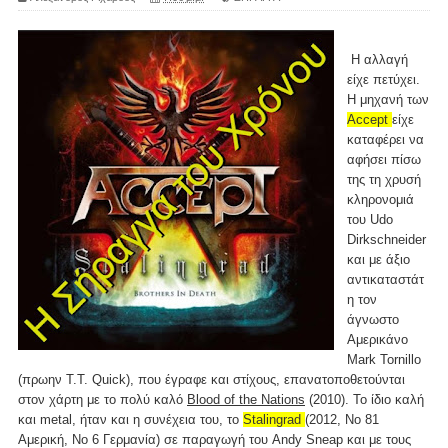
Η αλλαγή
είχε πετύχει.
Η μηχανή των
Accept
είχε
καταφέρει να
αφήσει πίσω
της τη χρυσή
κληρονομιά
του Udo
Dirkschneider
και με άξιο
αντικαταστάτ
η τον
άγνωστο
Αμερικάνο
Mark Tornillo
(πρωην T.T. Quick), που έγραφε και στίχους, επανατοποθετούνται
στον χάρτη με το πολύ καλό
Blood of the Nations
(2010). Το ίδιο καλή
και metal, ήταν και η συνέχεια του, το
Stalingrad
(2012, Νο 81
Αμερική, Νο 6 Γερμανία) σε παραγωγή του Andy Sneap και με τους