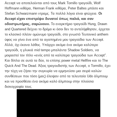
Accept να αποτελούνται από τους Mark Tornillo τραγούδι, Wolf
Hoffmann κιθάρα, Herman Frank κιθάρα, Peter Baltes μπάσο και
Stefan Schwarzmann ντραμς. Τα πολλά λόγια είναι φτώχεια.
Οι
Accept είχαν επιστρέψει δυνατοί όπως παλιά, και σαν
οδοστρωτήρας, σαρώνουν.
Το εναρκτήριο τραγούδι Hung, Drawn
and Quartered δείχνει το δρόμο κι όσοι δεν το αντελήφθησαν, έρχεται
το κλασικό πλέον ομώνυμο τραγούδι, στο γνωστό Τευτονικό anthem
ύφος να γίνει ένα από τα αγαπημένα μου τραγούδια των Accept.
Αλλά, όχι έκανα λάθος. Υπάρχει ακόμα ένα ακόμα καλύτερο
τραγούδι, η γλυκιά mid tempo μπαλάντα Shadow Soldiers, να
μοιραστεί τον τίτλο «ενός από τα καλύτερα τραγούδια των Accept”.
Και δίπλα σε αυτά τα δύο, το επίσης power metal Hellfire και το The
Quick And The Dead. Άξιος τραγουδιστής των Accept, o Tormillo, έχει
την τύχη να ζήσει την συγκυρία να ερμηνεύσει μια σειρά καλών
συνθέσεων που τόσο (μας) έλειψαν από τα τελευταία Udo άλμπουμ
και να προσθέσει ένα ακόμα καλό άλμπουμ στην πλούσια
δισκογραφία τους.