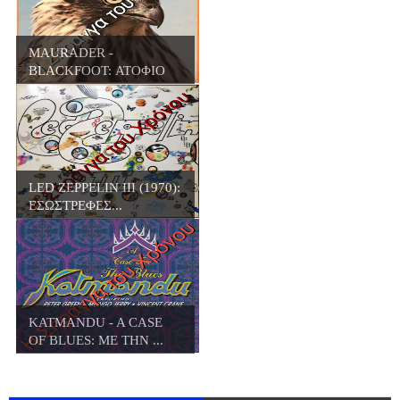
MAURADER -
BLACKFOOT: ΑΤΟΦΙΟ
ΚΑΘΑΡΟ...
LED ZEPPELIN III (1970):
ΕΣΩΣΤΡΕΦΕΣ...
KATMANDU - A CASE
OF BLUES: ΜΕ ΤΗΝ ...