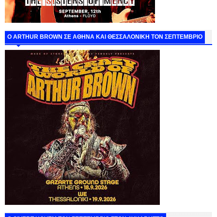
O ARTHUR BROWN ΣΕ ΑΘΗΝΑ ΚΑΙ ΘΕΣΣΑΛΟΝΙΚΗ ΤΟΝ ΣΕΠΤΕΜΒΡΙΟ