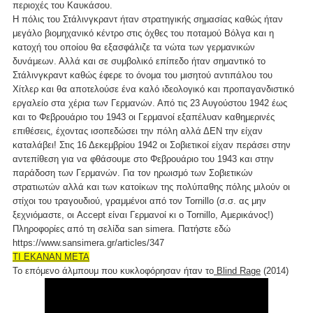
περιοχές του Καυκάσου.
Η πόλις του Στάλινγκραντ ήταν στρατηγικής σημασίας καθώς ήταν
μεγάλο βιομηχανικό κέντρο στις όχθες του ποταμού Βόλγα και η
κατοχή του οποίου θα εξασφάλιζε τα νώτα των γερμανικών
δυνάμεων. Αλλά και σε συμβολικό επίπεδο ήταν σημαντικό το
Στάλινγκραντ καθώς έφερε το όνομα του μισητού αντιπάλου του
Χίτλερ και θα αποτελούσε ένα καλό ιδεολογικό και προπαγανδιστικό
εργαλείο στα χέρια των Γερμανών. Από τις 23 Αυγούστου 1942 έως
και το Φεβρουάριο του 1943 οι Γερμανοί εξαπέλυαν καθημερινές
επιθέσεις, έχοντας ισοπεδώσει την πόλη αλλά ΔΕΝ την είχαν
καταλάβει! Στις 16 Δεκεμβρίου 1942 οι Σοβιετικοί είχαν περάσει στην
αντεπίθεση για να φθάσουμε στο Φεβρουάριο του 1943 και στην
παράδοση των Γερμανών. Για τον ηρωισμό των Σοβιετικών
στρατιωτών αλλά και των κατοίκων της πολύπαθης πόλης μιλούν οι
στίχοι του τραγουδιού, γραμμένοι από τον Tornillo (σ.σ. ας μην
ξεχνιόμαστε, οι Accept είναι Γερμανοί κι ο Tornillo, Αμερικάνος!)
Πληροφορίες από τη σελίδα san simera. Πατήστε
εδώ
https://www.sansimera.gr/articles/347
ΤΙ ΕΚΑΝΑΝ ΜΕΤΑ
Το επόμενο άλμπουμ που κυκλοφόρησαν ήταν το
Blind Rage
(2014)