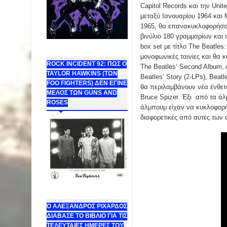
Capitol Records και την Unite
μεταξύ Ιανουαρίου 1964 και 
1965, θα επανακυκλοφορήσο
βινύλιο 180 γραμμαρίων και 
box set με τίτλο The Beatles
μονοφωνικές ταινίες και θα κ
ROCK INCIDENT 92: ΠΩΣ Ο
The Beatles’ Second Album, A
TAYLOR HAWKINS (ΤΩΝ
Beatles’ Story (2-LPs), Beat
FOO FIGHTERS) ΔΕΝ ΕΓΙΝΕ
θα περιλαμβάνουν νέα ένθετ
ΜΕΛΟΣ ΤΩΝ GUNS AND
Bruce Spizer. Έξι από τα άλ
ROSES
άλμπουμ είχαν να κυκλοφορή
διαφορετικές από αυτές των 
Ο ΑΛΕΞΑΝΔΡΟΣ ΡΙΧΑΡΔΟΣ
ΔΙΑΒΑΣΕ ΤΟ ΒΙΒΛΙΟ ΓΙΑ ΤΙΣ
ΤΕΛΕΥΤΑΙΕΣ ΗΜΕΡΕΣ ΤΟΥ