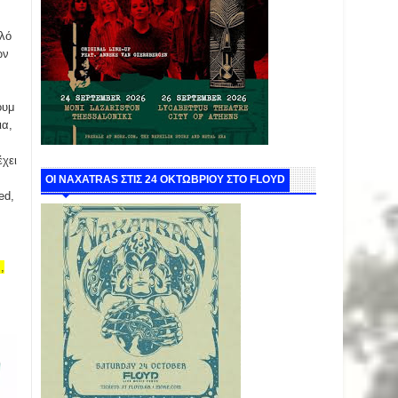
λό
ων
ουμ
ια,
έχει
ΟΙ NAXATRAS ΣΤΙΣ 24 ΟΚΤΩΒΡΙΟΥ ΣΤΟ FLOYD
ed,
,
,