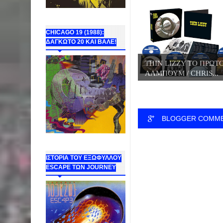
CHICAGO 19 (1988):
ΔΑΓΚΩΤΟ 20 ΚΑΙ ΒΑΛΕ!
THIN LIZZY ΤΟ ΠΡΩΤ
ΑΛΜΠΟΥΜ / CHRIS...
BLOGGER COMM
ΙΣΤΟΡΙΑ ΤΟΥ ΕΞΩΦΥΛΛΟΥ
ESCAPE ΤΩΝ JOURNEY