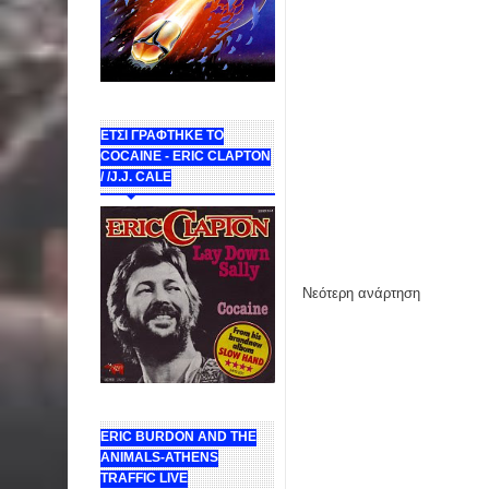
ΕΤΣΙ ΓΡΑΦΤΗΚΕ ΤΟ
COCAINE - ERIC CLAPTON
/ /J.J. CALE
Νεότερη ανάρτηση
ERIC BURDON AND THE
ANIMALS-ATHENS
TRAFFIC LIVE