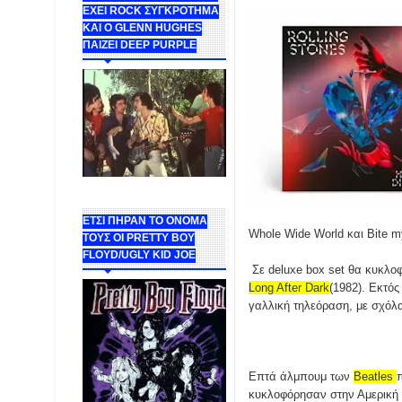
ΕΧΕΙ ROCK ΣΥΓΚΡΟΤΗΜΑ
ΚΑΙ Ο GLENN HUGHES
ΠΑΙΖΕΙ DEEP PURPLE
ΕΤΣΙ ΠΗΡΑΝ ΤΟ ΟΝΟΜΑ
Whole Wide World και Bite m
ΤΟΥΣ ΟΙ PRETTY BOY
FLOYD/UGLY KID JOE
Σε deluxe box set θα κυκλο
Long After Dark
(1982). Εκτός
γαλλική τηλεόραση, με σχόλ
Επτά άλμπουμ των
Beatles
κυκλοφόρησαν στην Αμερική