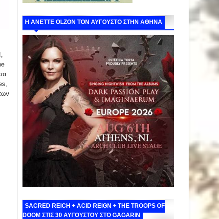
Η ANETTE OLZON ΤΟΝ ΑΥΓΟΥΣΤΟ ΣΤΗΝ ΑΘΗΝΑ
,
he
και
es,
 των
SACRED REICH + ACID REIGN + THE TROOPS OF
DOOM ΣΤΙΣ 30 ΑΥΓΟΥΣΤΟΥ ΣΤΟ GAGARIN