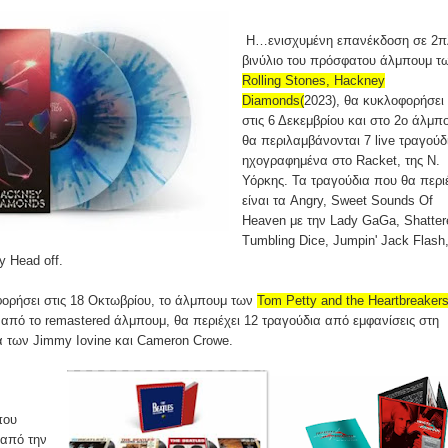
Η…ενισχυμένη επανέκδοση σε 2π
βινύλιο του πρόσφατου άλμπουμ τ
Rolling Stones, Hackney
Diamonds(
2023), θα κυκλοφορήσει
στις 6 Δεκεμβρίου και στο 2ο άλμπ
θα περιλαμβάνονται 7 live τραγούδ
ηχογραφημένα στο Racket, της Ν.
Υόρκης. Τα τραγούδια που θα περι
είναι τα Angry, Sweet Sounds Of
Heaven με την Lady GaGa, Shatter
Tumbling Dice, Jumpin' Jack Flash
y Head off.
φορήσει στις 18 Οκτωβρίου, το άλμπουμ των
Tom Petty and the Heartbreakers
 από το remastered άλμπουμ, θα περιέχει 12 τραγούδια από εμφανίσεις στη
α των Jimmy Iovine και Cameron Crowe.
που
 από την