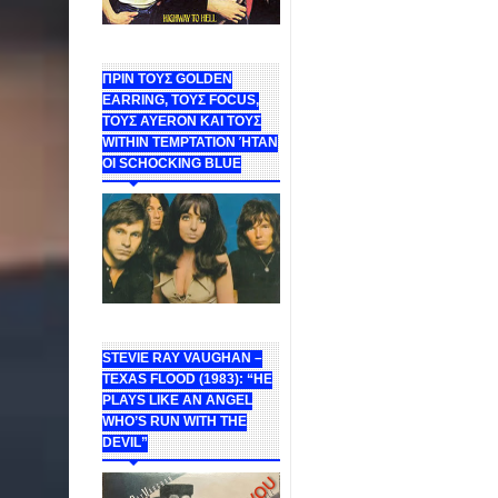
ΠΡΙΝ ΤΟΥΣ GOLDEN
EARRING, ΤΟΥΣ FOCUS,
ΤΟΥΣ ΑΥΕROΝ ΚΑΙ ΤΟΥΣ
WITHIN TEMPTATION ΉΤΑΝ
ΟΙ SCHOCKING BLUE
STEVIE RAY VAUGHAN –
TEXAS FLOOD (1983): “HE
PLAYS LIKE AN ANGEL
WHO’S RUN WITH THE
DEVIL”