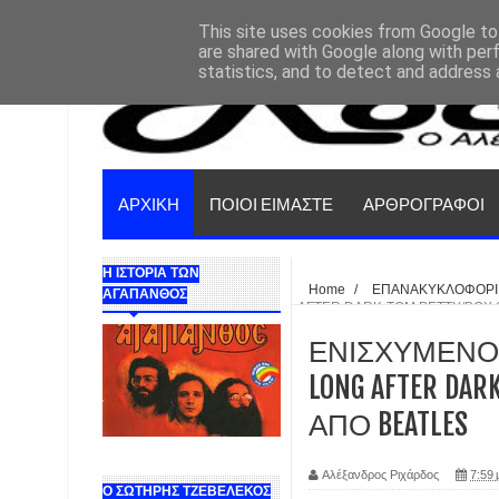
This site uses cookies from Google to 
are shared with Google along with per
statistics, and to detect and address 
ΑΡΧΙΚΗ
ΠΟΙΟΙ ΕΙΜΑΣΤΕ
ΑΡΘΡΟΓΡΑΦΟΙ
Η ΙΣΤΟΡΙΑ ΤΩΝ
Home
/
ΕΠΑΝΑΚΥΚΛΟΦΟΡΙ
ΑΓΑΠΑΝΘΟΣ
AFTER DARK-TOM PETTY/BOX S
ΕΝΙΣΧΥΜΕΝΟ HA
LONG AFTER DAR
ΑΠΟ BEATLES
Αλέξανδρος Ριχάρδος
7:59 
Ο ΣΩΤΗΡΗΣ ΤΖΕΒΕΛΕΚΟΣ