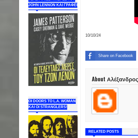
JOHN LENNON ΚΑΙ ΓΡΑΦΕΙ
10/10/24
Share on Facebook
About Αλέξανδρο
ΟΙ DOORS ΤΟ L.A. WOMAN
KAI OI STRANGLERS!
RELATED POSTS