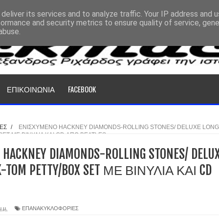
deliver its services and to analyze traffic. Your IP address and 
formance and security metrics to ensure quality of service, gen
abuse.
ΕΠΙΚΟΙΝΩΝΙΑ
FACEBOOK
ΕΣ
/
ΕΝΙΣΧΥΜΕΝΟ HACKNEY DIAMONDS-ROLLING STONES/ DELUXE LONG
ET ΜΕ ΒΙΝΥΛΙΑ ΚΑΙ CD ΑΠΟ BEATLES
CKNEY DIAMONDS-ROLLING STONES/ DELU
K-TOM PETTY/BOX SET ΜΕ ΒΙΝΥΛΙΑ ΚΑΙ CD
μ.μ.
ΕΠΑΝΑΚΥΚΛΟΦΟΡΙΕΣ