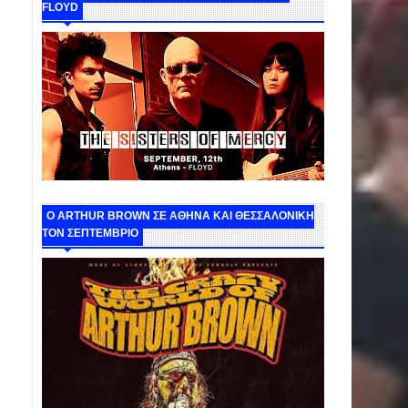
FLOYD
O ARTHUR BROWN ΣΕ ΑΘΗΝΑ ΚΑΙ ΘΕΣΣΑΛΟΝΙΚΗ
ΤΟΝ ΣΕΠΤΕΜΒΡΙΟ