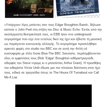
«Υπάρχουν λίγες μπάντες σαν τους Edgar Broughton Band», δήλωσε
κάποτε ο John Peel στη στήλη του Disc & Music Echo. Εκτός από την
ακατέργαστη θεατρικότητά τους, οι EBB ήταν ένα underground
συγκρότημα που είχε ένα εντελώς δικό της ήχο και έβλεπε τη μουσική
ως παράγοντα κοινωνικής αλλαγής. Το συγκρότημα προσκλήθηκε
αρκετές φορές στο studio του BBC και σε αυτή την 4πλή cd
κυκλοφορία με τίτλο Gone Blue-The BBC Sessions, περιλαμβάνονται
όλες οι εμφανίσεις τους (Rob ‘Edgar’ Broughton κιθάρα/τραγούδι,
αδερφός του Steve ντραμς κι ο μπασίστας Arthur Grant). Η προσθήκη
του κιθαρίστα Victor Unitt έδωσε μια πιο πλούσια διάσταση στον ήχο
τους, ειδικά σε τραγούδια όπως τα The House Of Turnabout και Call
Me A Liar.