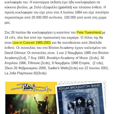
κυκλοφορία του. Η καινούργια έκδοση έχει ήδη κυκλοφορήσει σε
κόκκινο βινύλιο, με 2πλό εξώφυλλο (gatefold) και πλούσιο ένθετο. Η
πρώτη κυκλοφορία του είχε γίνει στις 4 Ιουλίου 1984 και είχε πουλήσει
περισσότερα από 20.000.000 αντίτυπα, 100.000 από αυτά στη χώρα
μας.
Στις 26 Ιουλίου θα κυκλοφορήσει η κασετίνα του
Pete Townshend
με
14 cd’s, όλα live από την προσωπική του καριέρα. Ο τίτλος της θα
είναι
Live in Concert 1985-2001
και θα συνοδεύεται από 26σέλιδο
ένθετο. Οι συναυλίες του στο Brixton Academy έχουν καλεσμένο τον
David Gilmour. Οι συναυλίες είναι: 1 και 2 Νοεμβρίου 1985 στο Brixton
Academy(2cd), 7 Αυγ.1993, Brooklyn Academy of Music (2cds), 30
Απριλίου 1996, Fillmore (2cds), 9 Νοεμβρίου 1998 Empire, (2 cds),
25και 26 Φεβρουαρίου 2000, Sadler's Wells(2cds) και 22 Ιουνίου 2001,
La Jolla Playhouse 92(3cds).