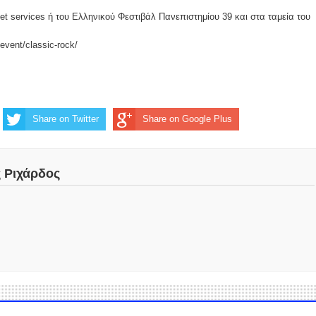
ket services ή του Ελληνικού Φεστιβάλ Πανεπιστημίου 39 και στα ταμεία του
/event/classic-rock/
Share on Twitter
Share on Google Plus
ς Ριχάρδος