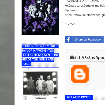
Τηλεφωνικά 210 7234567
Ακόμα στα εκδοτήρια της tic
Ηρωδείου
https://www.ticketservices.gr
15/7/23
Share on Facebook
ROCK INCIDENT 92: ΠΩΣ Ο
TAYLOR HAWKINS (ΤΩΝ
FOO FIGHTERS) ΔΕΝ ΕΓΙΝΕ
About Αλέξανδρο
ΜΕΛΟΣ ΤΩΝ GUNS AND
ROSES
RELATED POSTS