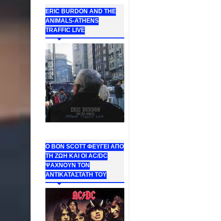
ERIC BURDON AND THE
ANIMALS-ATHENS
TRAFFIC LIVE
Ο BON SCOTT ΦΕΥΓΕΙ ΑΠΟ
ΤΗ ΖΩΗ ΚΑΙ ΟΙ AC/DC
ΨΑΧΝΟΥΝ ΤΟΝ
ΑΝΤΙΚΑΤΑΣΤΑΤΗ ΤΟΥ