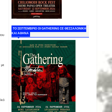
ΤΟ ΣΕΠΤΕΜΒΡΙΟ ΟΙ GATHERING ΣΕ ΘΕΣΣΑΛΟΝΙΚΗ
ΚΑΙ ΑΘΗΝΑ
του
 με
ν
ϊκό