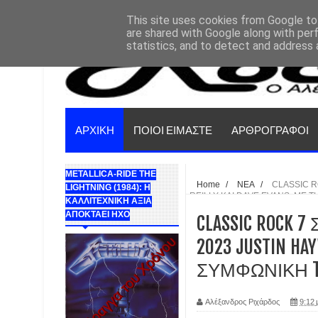
This site uses cookies from Google to 
are shared with Google along with per
statistics, and to detect and address 
ΑΡΧΙΚΗ
ΠΟΙΟΙ ΕΙΜΑΣΤΕ
ΑΡΘΡΟΓΡΑΦΟΙ
METALLICA-RIDE THE
Home
/
ΝΕΑ
/
CLASSIC R
LIGHTNING (1984): Η
REILLY KAI DAVE EVANS, ME
ΚΑΛΛΙΤΕΧΝΙΚΗ ΑΞΙΑ
ΑΠΟΚΤΑΕΙ ΗΧΟ
CLASSIC ROCK
2023 JUSTIN HAY
ΣΥΜΦΩΝΙΚΗ 
Αλέξανδρος Ριχάρδος
9:12 