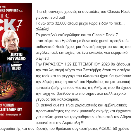
Για έξι συνεχείς χρονιές οι συναυλίες του Classic Rock
γίνονται sold out!
Πάνω από 32.000 άτομα μέχρι τώρα είδαν το rock…
αλλιώς!
Το ραντεβού καθιερώθηκε και το Classic Rock 7
επιστρέφει στο Ηρώδειο με δυνατούς guest πρεσβευτές 
αυθεντικού Rock ήχου, μια δυνατή ορχήστρα και τις πιο
μεγάλες rock επιτυχίες, σε ένα εντελώς νέο εκρηκτικό
playlist!
Την ΠΑΡΑΣΚΕΥΗ 29 ΣΕΠΤΕΜΒΡΙΟΥ 2023 θα ζήσουμε
την πιο λαμπερή νύχτα του Σεπτέμβρη όπου τα αστέρια
της rock και το φεγγάρι του κλασικού ήχου θα φωτίσουν
την λάμψη τους τη σκηνή του Ηρωδείου, σε μια μουσική
εμπειρία ζωής για τους θεατές της Αθήνας που θα έχου
την τύχη να βρεθούν στο πιο σημαντικό καλλιτεχνικό
γεγονός του καλοκαιριού.
Οι φετινοί guests είναι χαρισματικές και εμβληματικές
προσωπικότητες της rock μουσικής σκηνής και έρχονται
για πρώτη φορά να τραγουδήσουν κάτω από τον Αθηνα
ουρανό και την Ακρόπολη !!!
τραγουδιστής και συν-ιδρυτής τoυ θρυλικού συγκροτήματος ΑC/DC, 50 χρόνια