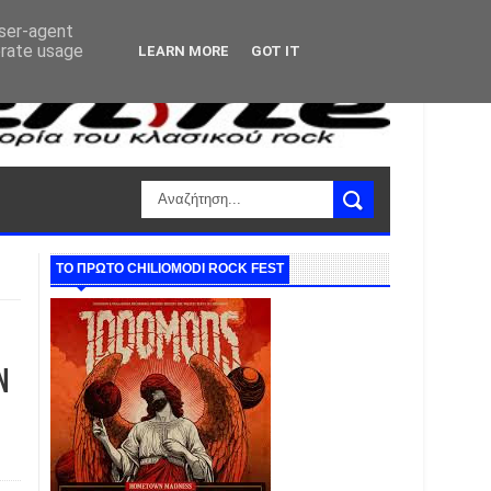
user-agent
erate usage
LEARN MORE
GOT IT
ΤΟ ΠΡΩΤΟ CHILIOMODI ROCK FEST
N