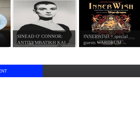
SINEAD O' CONNOR:
INNERWISH + special
ΑΝΤΙΣΥΜΒΑΤΙΚΗ ΚΑΙ...
guests WARDRUM ...
ENT