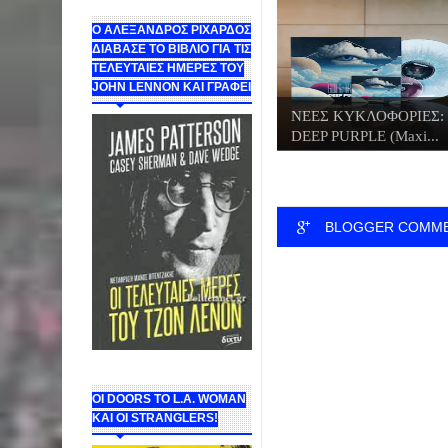
Ο ΑΛΕΞΑΝΔΡΟΣ ΡΙΧΑΡΔΟΣ
ΔΙΑΒΑΣΕ ΤΟ ΒΙΒΛΙΟ ΓΙΑ ΤΙΣ
ΤΕΛΕΥΤΑΙΕΣ ΗΜΕΡΕΣ ΤΟΥ
JOHN LENNON ΚΑΙ ΓΡΑΦΕΙ
ΝΕΕΣ ΚΥΚΛΟΦΟΡΙΕΣ:
DEEP PURPLE (Maxi...
BLOGGER COMM
ΟΙ DOORS ΤΟ L.A. WOMAN
KAI OI STRANGLERS!