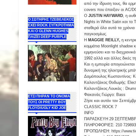
από την ίδρυση τους, θα ερμ
covers που έπαιξαν οι AC/DC
O
JUSTIN HAYWARD
, η αυ
Ο ΣΩΤΗΡΗΣ ΤΖΕΒΕΛΕΚΟΣ
Nights in White Satin και το
ΕΧΕΙ ROCK ΣΥΓΚΡΟΤΗΜΑ
σταθερά όλα αυτά τα χρόνια 
ΚΑΙ Ο GLENN HUGHES
παγκοσμίως.
ΠΑΙΖΕΙ DEEP PURPLE
Η
MAGGIE REILLY,
η κεντρ
κομμάτια Moonlight shadow κα
ερμηνεύσει και το διαχρονικά
1992 αλλά και άλλες δικές τη
Και η εμπειρία απογειώνεται
δυναμική της ηλεκτρικής μπά
Δαμόπουλος Κωσταντίνος: K
Καλαντζάκος Θοδωρής: Electr
Καλαντζάκος Λουκάς : Drum
Φακανάς Γιώργο: Bass
ΕΤΣΙ ΠΗΡΑΝ ΤΟ ΟΝΟΜΑ
Ζήσε και αυτόν τον Σεπτέμβρ
ΤΟΥΣ ΟΙ PRETTY BOY
CLASSIC ROCK 7
FLOYD/UGLY KID JOE
INFO
ΠΑΡΑΣΚΕΥΗ 29 ΣΕΠΤΕΜΒΡΙΟ
ΠΛΗΡΟΦΟΡΙΕΣ: 210 729893
ΠΡΟΠΩΛΗΣΗ:
https://www.ti