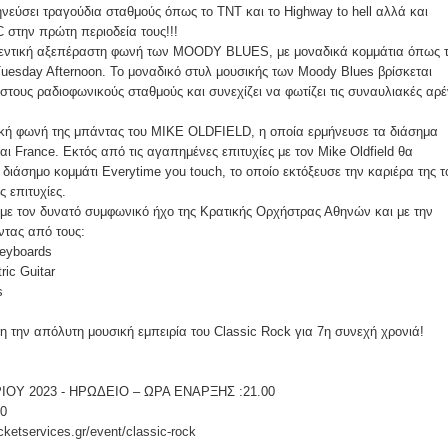
ηνεύσει τραγούδια σταθμούς όπως το TNT και το Highway to hell αλλά και
 στην πρώτη περιοδεία τους!!!
θεντική αξεπέραστη φωνή των MOODY BLUES, με μοναδικά κομμάτια όπως 
 Tuesday Afternoon. Το μοναδικό στυλ μουσικής των Moody Blues βρίσκεται
στους ραδιοφωνικούς σταθμούς και συνεχίζει να φωτίζει τις συναυλιακές αρέ
ική φωνή της μπάντας του MIKE OLDFIELD, η οποία ερμήνευσε τα διάσημα
ι France. Εκτός από τις αγαπημένες επιτυχίες με τον Mike Oldfield θα
 διάσημο κομμάτι Everytime you touch, το οποίο εκτόξευσε την καριέρα της τ
ς επιτυχίες.
 με τον δυνατό συμφωνικό ήχο της Κρατικής Ορχήστρας Αθηνών και με την
ντας από τους:
eyboards
ic Guitar
s
η την απόλυτη μουσική εμπειρία του Classic Rock για 7η συνεχή χρονιά!
Υ 2023 - ΗΡΩΔΕΙΟ – ΩΡΑ ΕΝΑΡΞΗΣ :21.00
0
cketservices.gr/event/classic-rock