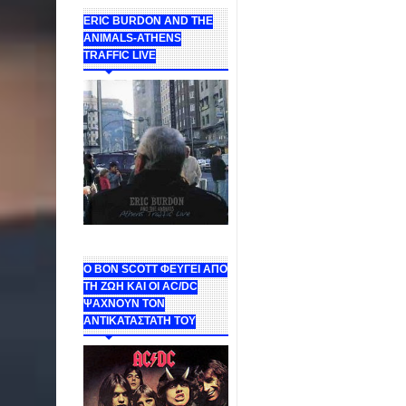
ERIC BURDON AND THE
ANIMALS-ATHENS
TRAFFIC LIVE
Ο BON SCOTT ΦΕΥΓΕΙ ΑΠΟ
ΤΗ ΖΩΗ ΚΑΙ ΟΙ AC/DC
ΨΑΧΝΟΥΝ ΤΟΝ
ΑΝΤΙΚΑΤΑΣΤΑΤΗ ΤΟΥ