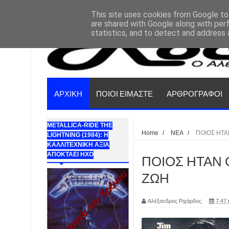
This site uses cookies from Google to 
are shared with Google along with per
statistics, and to detect and address 
ΑΡΧΙΚΗ
ΠΟΙΟΙ ΕΙΜΑΣΤΕ
ΑΡΘΡΟΓΡΑΦΟΙ
METALLICA-RIDE THE
Home
/
ΝΕΑ
/
ΠΟΙΟΣ ΗΤΑ
LIGHTNING (1984): Η
ΚΑΛΛΙΤΕΧΝΙΚΗ ΑΞΙΑ
ΑΠΟΚΤΑΕΙ ΗΧΟ
ΠΟΙΟΣ ΗΤΑΝ Ο
ΖΩΗ
Αλέξανδρος Ριχάρδος
7:47 