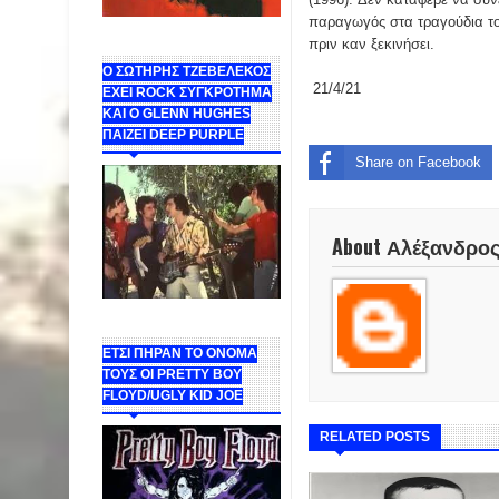
παραγωγός στα τραγούδια το
πριν καν ξεκινήσει.
Ο ΣΩΤΗΡΗΣ ΤΖΕΒΕΛΕΚΟΣ
21/4/21
ΕΧΕΙ ROCK ΣΥΓΚΡΟΤΗΜΑ
ΚΑΙ Ο GLENN HUGHES
ΠΑΙΖΕΙ DEEP PURPLE
Share on Facebook
About Αλέξανδρο
ΕΤΣΙ ΠΗΡΑΝ ΤΟ ΟΝΟΜΑ
ΤΟΥΣ ΟΙ PRETTY BOY
FLOYD/UGLY KID JOE
RELATED POSTS