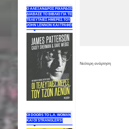
Ο ΑΛΕΞΑΝΔΡΟΣ ΡΙΧΑΡΔΟΣ
ΔΙΑΒΑΣΕ ΤΟ ΒΙΒΛΙΟ ΓΙΑ ΤΙΣ
ΤΕΛΕΥΤΑΙΕΣ ΗΜΕΡΕΣ ΤΟΥ
JOHN LENNON ΚΑΙ ΓΡΑΦΕΙ
Νεότερη ανάρτηση
ΟΙ DOORS ΤΟ L.A. WOMAN
KAI OI STRANGLERS!