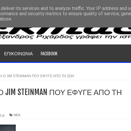
deliver its services and to analyze traffic. Your IP address and 
formance and security metrics to ensure quality of service, gen
abuse.
ΕΠΙΚΟΙΝΩΝΙΑ
FACEBOOK
Ν Ο JIM STEINMAN ΠΟΥ ΕΦΥΓΕ ΑΠΟ ΤΗ ΖΩΗ
 JIM STEINMAN ΠΟΥ ΕΦΥΓΕ ΑΠΟ ΤΗ
π.μ.
ΝΕΑ