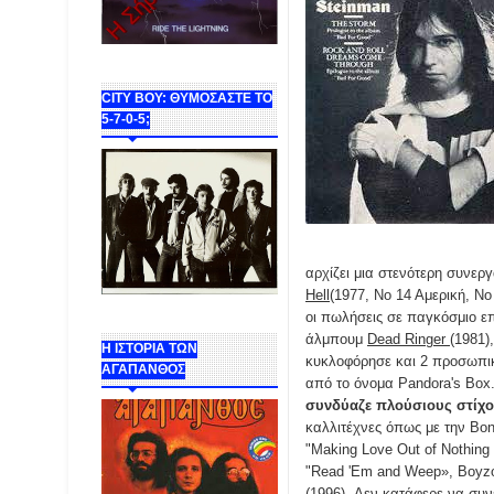
CITY BOY: ΘΥΜΟΣΑΣΤΕ ΤΟ
5-7-0-5;
αρχίζει μια στενότερη συνερ
Hell
(1977, Νο 14 Αμερική, Ν
οι πωλήσεις σε παγκόσμιο επ
άλμπουμ
Dead Ringer
(1981)
Η ΙΣΤΟΡΙΑ ΤΩΝ
κυκλοφόρησε και 2 προσωπικά
ΑΓΑΠΑΝΘΟΣ
από το όνομα Pandora's Box
συνδύαζε πλούσιους στίχου
καλλιτέχνες όπως με την Bonn
"Making Love Out of Nothing a
"Read 'Em and Weep», Boyzon
(1996). Δεν κατάφερε να συνε