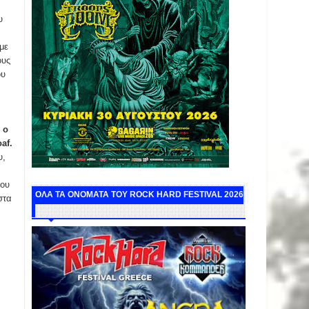
υ
με
ους
ου
 ο
af.
υ,
ίου
ΟΛΑ ΤΑ ΟΝΟΜΑΤΑ ΤΟΥ ROCK HARD FESTIVAL 2026
στα