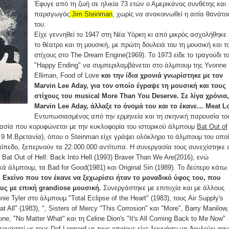
Έφυγε από τη ζωή σε ηλικία 73 ετών ο Αμερικάνος συνθέτης και
παραγωγός
Jim Steinman
, χωρίς να ανακοινωθεί η αιτία θανάτο
του.
Είχε γεννηθεί το 1947 στη Νέα Υόρκη κι από μικρός ασχολήθηκε 
το θέατρο και τη μουσική, με πρώτη δουλειά του τη μουσική και τ
στίχους στο The Dream Engine(1969). Το 1973 είδε το τραγούδι τ
"Happy Ending" να συμπεριλαμβάνεται στο άλμπουμ της Yvonne
Elliman, Food of Love
και την ίδια χρονιά γνωρίστηκε με τον
Marvin Lee Aday, για τον οποίο έγραψε τη μουσική και τους
στίχους του musical More Than You Deserve. Σε λίγα χρόνια,
Marvin Lee Aday, άλλαξε το όνομά του και το έκανε… Meat Lo
Εντυπωσιασμένος από την ερμηνεία και τη σκηνική παρουσία το
γασία που κορυφώνεται με την κυκλοφορία του ιστορικού άλμπουμ
Bat Out of
ο 9 Μ.Βρετανία), όπου ο Steinman είχε γράψει ολόκληρο το άλμπουμ του οπο
ίπεδο, ξεπερνούν τα 22.000.000 αντίτυπα. Η συνεργασία τους συνεχίστηκε 
, Bat Out of Hell: Back Into Hell (1993) Braver Than We Are(2016), ενώ
 άλμπουμ, τα Bad for Good(1981) και Original Sin (1989). Το δεύτερο κάτω
.
Εκείνο που τον έκανε να ξεχωρίσει ήταν το μοναδικό ύφος του, που
ς με επική grandiose μουσική.
Συνεργάστηκε με επιτυχία και με άλλους
ie Tyler στο άλμπουμ "Total Eclipse of the Heart" (1983), τους Air Supply's
t All" (1983), ", Sisters of Mercy "This Corrosion" και "More", Barry Manilow,
e, "No Matter What" και τη Celine Dion's "It's All Coming Back to Me Now"
ργαστεί με τους Def Leppard με τους οποίους είχε ξεκινήσει να δουλεύει σαν