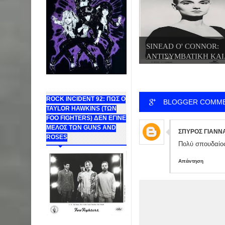
SINEAD O' CONNOR:
ΑΝΤΙΣΥΜΒΑΤΙΚΗ ΚΑΙ.
ROCK INCIDENT 92: ΠΩΣ Ο
BLOGGER COMM
TAYLOR HAWKINS (ΤΩΝ
FOO FIGHTERS) ΔΕΝ ΕΓΙΝΕ
ΜΕΛΟΣ ΤΩΝ GUNS AND
ΣΠΥΡΟΣ ΓΙΑΝ
ROSES
Πολύ σπουδαίος 
Απάντηση