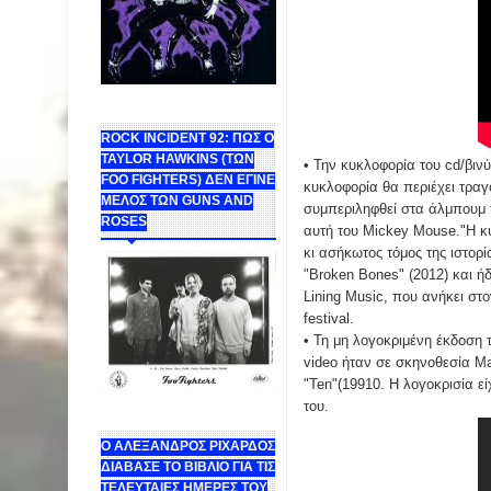
ROCK INCIDENT 92: ΠΩΣ Ο
TAYLOR HAWKINS (ΤΩΝ
• Την κυκλοφορία του cd/βιν
FOO FIGHTERS) ΔΕΝ ΕΓΙΝΕ
κυκλοφορία θα περιέχει τρα
ΜΕΛΟΣ ΤΩΝ GUNS AND
συμπεριληφθεί στα άλμπουμ τ
ROSES
αυτή του Mickey Mouse."Η κυ
κι ασήκωτος τόμος της ιστορί
"Broken Bones" (2012) και ή
Lining Music, που ανήκει στ
festival.
• Τη μη λογοκριμένη έκδοση 
video ήταν σε σκηνοθεσία Ma
"Ten"(19910. Η λογοκρισία εί
του.
Ο ΑΛΕΞΑΝΔΡΟΣ ΡΙΧΑΡΔΟΣ
ΔΙΑΒΑΣΕ ΤΟ ΒΙΒΛΙΟ ΓΙΑ ΤΙΣ
ΤΕΛΕΥΤΑΙΕΣ ΗΜΕΡΕΣ ΤΟΥ