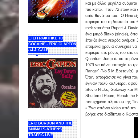
και με άλλα μεγάλα ονόματα
πιο κάτω. Ήταν 72 ετών και
αιτία θανάτου του. Ο Hine εί
καριέρα του τη δεκαετία του 
rock ντουέτου Rupert & Dav
ένα μικρό δίσκο (single), όπ
ΕΤΣΙ ΓΡΑΦΤΗΚΕ ΤΟ
έπαιζε ένας νεαρός ονόματι
COCAINE - ERIC CLAPTON
επόμενα χρόνια συνέχισε να
/ /J.J. CALE
καριέρα είτε μόνος του είτε 
Quantum Jump όπου το μόνο
1979 να κάνει επιτυχία το τρ
Ranger” (Νο 5 Μ.Βρετανία), 
Όταν αποφάσισε να γίνει π
έγιναν πολύ καλύτερα, αφού
Stevie Nicks, Getaway και Ma
Shuttered Room, Reach the 
πετυχημένα άλμπουμ της Tin
• Ένα σπάνιο video από την 
βρήκε στο διαδίκτυο ο Κώστ
ERIC BURDON AND THE
ANIMALS-ATHENS
TRAFFIC LIVE