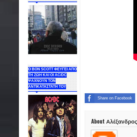
Ο BON SCOTT ΦΕΥΓΕΙ ΑΠΟ
ΤΗ ΖΩΗ ΚΑΙ ΟΙ AC/DC
ΨΑΧΝΟΥΝ ΤΟΝ
ΑΝΤΙΚΑΤΑΣΤΑΤΗ ΤΟΥ
Share on Facebook
About Αλέξανδρο