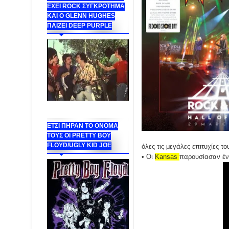
ΕΧΕΙ ROCK ΣΥΓΚΡΟΤΗΜΑ
ΚΑΙ Ο GLENN HUGHES
ΠΑΙΖΕΙ DEEP PURPLE
ΕΤΣΙ ΠΗΡΑΝ ΤΟ ΟΝΟΜΑ
ΤΟΥΣ ΟΙ PRETTY BOY
FLOYD/UGLY KID JOE
όλες τις μεγάλες επιτυχίες το
• Οι
Kansas
παρουσίασαν ένα