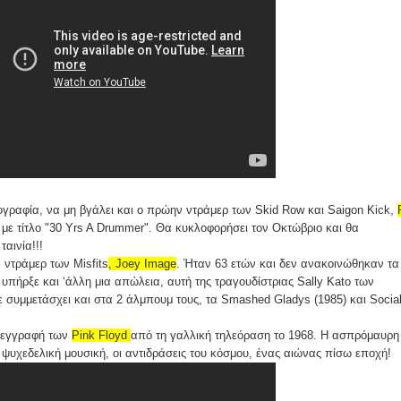
ιογραφία, να μη βγάλει και ο πρώην ντράμερ των Skid Row και Saigon Kick,
με τίτλο "30 Yrs A Drummer". Θα κυκλοφορήσει τον Οκτώβριο και θα
αινία!!!
 ντράμερ των Misfits
, Joey Image
. Ήταν 63 ετών και δεν ανακοινώθηκαν τα
 υπήρξε και ‘άλλη μια απώλεια, αυτή της τραγουδίστριας Sally Kato των
 συμμετάσχει και στα 2 άλμπουμ τους, τα Smashed Gladys (1985) και Socia
o εγγραφή των
Pink Floyd
από τη γαλλική τηλεόραση το 1968. Η ασπρόμαυρη
η ψυχεδελική μουσική, οι αντιδράσεις του κόσμου, ένας αιώνας πίσω εποχή!