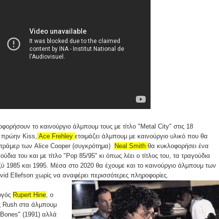
φορήσουν το καινούργιο άλμπουμ τους με τίτλο "Metal City" στις 18
 πρώην Kiss,
Ace Frehley
ετοιμάζει άλμπουμ με καινούργιο υλικό που θα
ντράμερ των Alice Cooper (συγκρότημα)
Neal Smith
θα κυκλοφορήσει ένα
δια του και με τίτλο "Pop 85/95" κι όπως λέει ο τίτλος του, τα τραγούδια
ύ 1985 και 1995. Μέσα στο 2020 θα έχουμε και το καινούργιο άλμπουμ των
vid Ellefson χωρίς να αναφέρει περισσότερες πληροφορίες.
ωγός
Rupert Hine
, ο
ς Rush στα άλμπουμ
e Bones" (1991) αλλά