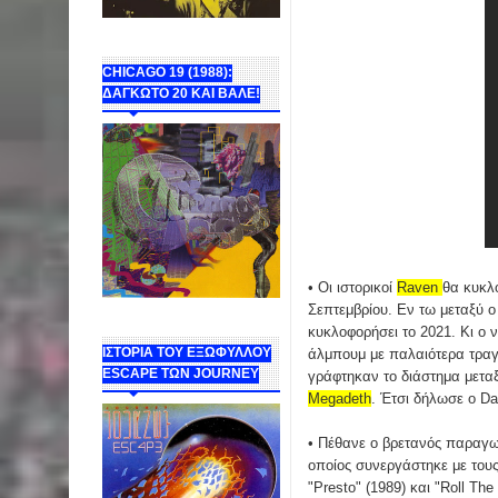
CHICAGO 19 (1988):
ΔΑΓΚΩΤΟ 20 ΚΑΙ ΒΑΛΕ!
• Οι ιστορικοί
Raven
θα κυκλο
Σεπτεμβρίου. Εν τω μεταξύ ο
κυκλοφορήσει το 2021. Κι ο 
ΙΣΤΟΡΙΑ ΤΟΥ ΕΞΩΦΥΛΛΟΥ
άλμπουμ με παλαιότερα τραγού
ESCAPE ΤΩΝ JOURNEY
γράφτηκαν το διάστημα μεταξ
Megadeth
. Έτσι δήλωσε ο Da
• Πέθανε ο βρετανός παραγ
οποίος συνεργάστηκε με του
"Presto" (1989) και "Roll Th