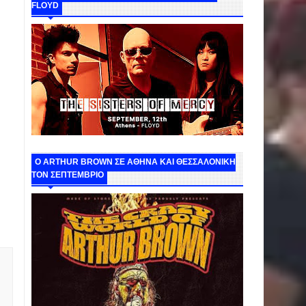
FLOYD
O ARTHUR BROWN ΣΕ ΑΘΗΝΑ ΚΑΙ ΘΕΣΣΑΛΟΝΙΚΗ
ΤΟΝ ΣΕΠΤΕΜΒΡΙΟ