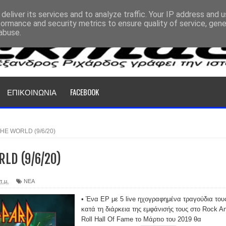
deliver its services and to analyze traffic. Your IP address and 
formance and security metrics to ensure quality of service, gen
abuse.
ΕΠΙΚΟΙΝΩΝΙΑ
FACEBOOK
HE WORLD (9/6/20)
LD (9/6/20)
π.μ.
ΝΕΑ
• Ένα EP με 5 live ηχογραφημένα τραγούδια του
κατά τη διάρκεια της εμφάνισής τους στο Rock A
Roll Hall Of Fame το Μάρτιο του 2019 θα