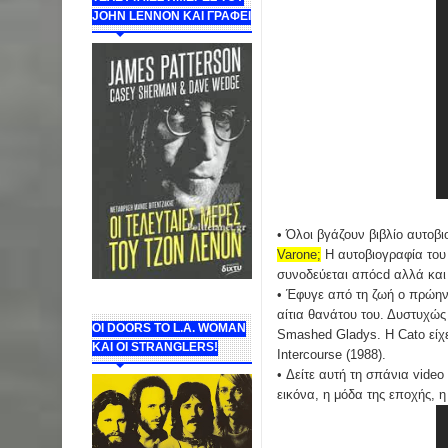
JOHN LENNON ΚΑΙ ΓΡΑΦΕΙ
• Όλοι βγάζουν βιβλίο αυτοβ
Varone;
Η αυτοβιογραφία του 
συνοδεύεται απόcd αλλά και τ
• Έφυγε από τη ζωή ο πρώην
αίτια θανάτου του. Δυστυχώς
ΟΙ DOORS ΤΟ L.A. WOMAN
Smashed Gladys. Η Cato είχε
KAI OI STRANGLERS!
Intercourse (1988).
• Δείτε αυτή τη σπάνια vide
εικόνα, η μόδα της εποχής, 