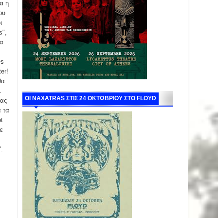
αι η
ου
ι
s",
λα
es
er!
θα
.
ΟΙ NAXATRAS ΣΤΙΣ 24 ΟΚΤΩΒΡΙΟΥ ΣΤΟ FLOYD
τας
 τα
t
ε
.