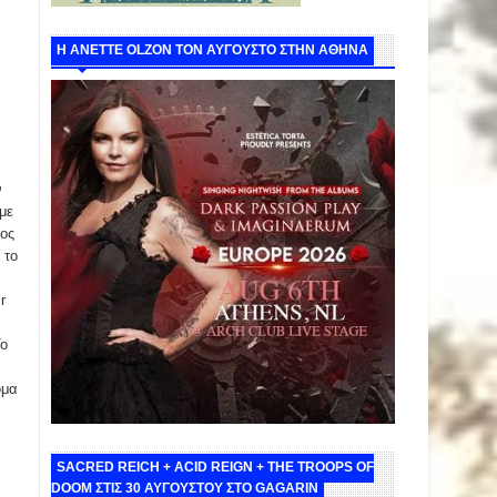
Η ANETTE OLZON ΤΟΝ ΑΥΓΟΥΣΤΟ ΣΤΗΝ ΑΘΗΝΑ
ν
με
τος
 το
r
o
όμα
SACRED REICH + ACID REIGN + THE TROOPS OF
DOOM ΣΤΙΣ 30 ΑΥΓΟΥΣΤΟΥ ΣΤΟ GAGARIN