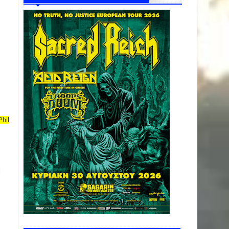
Phil
l