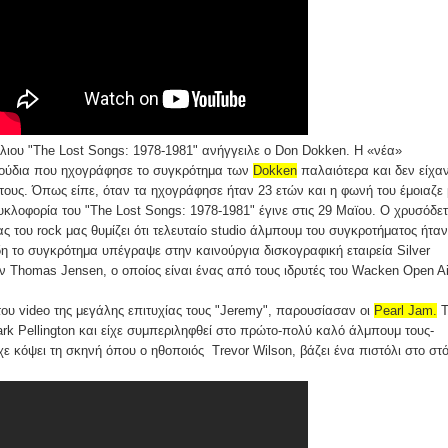
ύλιου "The Lost Songs: 1978-1981" ανήγγειλε ο Don Dokken. Η «νέα»
γούδια που ηχογράφησε το συγκρότημα των
Dokken
παλαιότερα και δεν είχα
ους. Όπως είπε, όταν τα ηχογράφησε ήταν 23 ετών και η φωνή του έμοιαζε 
κλοφορία του "The Lost Songs: 1978-1981" έγινε στις 29 Μαϊου. Ο χρυσόδε
ας του rock μας θυμίζει ότι τελευταίο studio άλμπουμ του συγκροτήματος ήταν
δη το συγκρότημα υπέγραψε στην καινούργια δισκογραφική εταιρεία Silver
ον Thomas Jensen, ο οποίος είναι ένας από τους ιδρυτές του Wacken Open Ai
του video της μεγάλης επιτυχίας τους "Jeremy", παρουσίασαν οι
Pearl Jam.
T
rk Pellington και είχε συμπεριληφθεί στο πρώτο-πολύ καλό άλμπουμ τους-
χε κόψει τη σκηνή όπου ο ηθοποιός Trevor Wilson, βάζει ένα πιστόλι στο στ