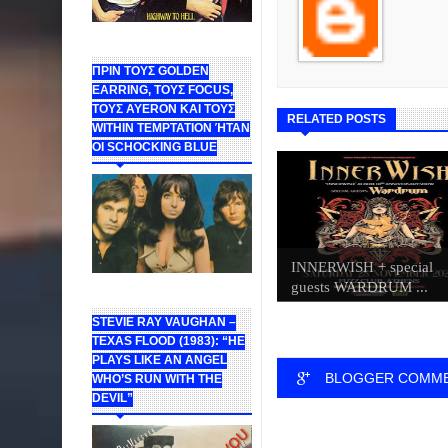
ΠΡΙΝ ΤΟΥΣ GOLDEN
EARRING, ΤΟΥΣ FOCUS,
ΤΟΥΣ ΑΥΕROΝ ΚΑΙ ΤΟΥΣ
RELATED POSTS
WITHIN TEMPTATION ΉΤΑΝ
ΟΙ SCHOCKING BLUE
INNERWISH + special
guests WARDRUM ...
STEVIE RAY VAUGHAN –
TEXAS FLOOD (1983): “HE
PLAYS LIKE AN ANGEL
BLOGGER COMM
WHO’S RUN WITH THE
DEVIL”