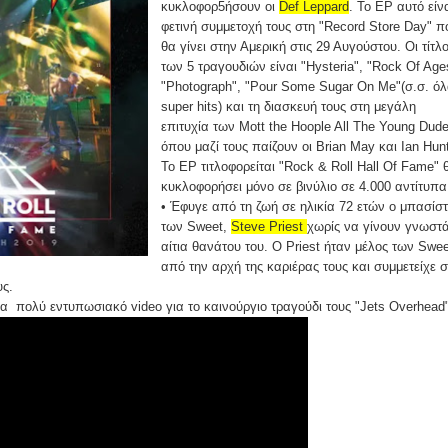
κυκλοφορ5ήσουν οι
Def Leppard
. Το EP αυτό είν
φετινή συμμετοχή τους στη "Record Store Day" π
θα γίνει στην Αμερική στις 29 Αυγούστου. Οι τίτλο
των 5 τραγουδιών είναι "Hysteria", "Rock Of Age
"Photograph", "Pour Some Sugar On Me"(σ.σ. ό
super hits) και τη διασκευή τους στη μεγάλη
επιτυχία των Mott the Hoople All The Young Dud
όπου μαζί τους παίζουν οι Brian May και Ian Hunt
Το EP τιτλοφορείται "Rock & Roll Hall Of Fame" 
κυκλοφορήσει μόνο σε βινύλιο σε 4.000 αντίτυπα
• Έφυγε από τη ζωή σε ηλικία 72 ετών ο μπασίσ
των Sweet,
Steve Priest
χωρίς να γίνουν γνωστά
αίτια θανάτου του. Ο Priest ήταν μέλος των Swee
από την αρχή της καριέρας τους και συμμετείχε σ
υς.
 πολύ εντυπωσιακό video για το καινούργιο τραγούδι τους "Jets Overhead"