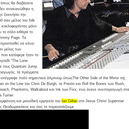
 όπως θα διαβάσετε
 δεν ανακοινώθηκε η
χε ξεκινήσει την
60 σαν μέλος του folk
id κυκλοφορόντας μόνο
ου το σόλο κιθάρα το
 Jimmy Page. Τα
 προσπαθεί να κάνει
σαν μέλος των
 που κατάφερε ήταν το
αγούδι “The Lone
με τους Quantum Jump.
αραγωγός, τα πράγματα
 υπέγραψε πολύ σημαντικά άλμπουμ όπωςThe Other Side of the Mirror της
n on the Line του Chris De Burgh, τα Presto και Roll the Bones των Rush,
Beach, Phantoms, Walkabout και Ink των Fixx, ενώ έκανε συνπαραγωγή στ
a Turner.
εμφάνιση και μοναδική ερμηνεία του
Ian Gillan
στο Jesus Christ Superstar
ας Θεοδωρακάκος και σας το παρουσιάζουμε.