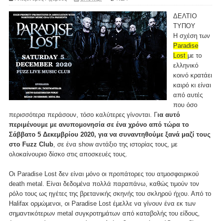
ΔΕΛΤΙΟ
ΤΥΠΟΥ
Η σχέση των
Paradise
Lost
με το
ελληνικό
κοινό κρατάει
καιρό κι είναι
από αυτές
που όσο
περισσότερα περάσουν, τόσο καλύτερες γίνονται. Γ
ια αυτό
περιμένουμε με ανυπομονησία σε ένα χρόνο από τώρα το
Σάββατο 5 Δεκεμβρίου 2020, για να συναντηθούμε ξανά μαζί τους
στο Fuzz Club
, σε ένα show αντάξιο της ιστορίας τους, με
ολοκαίνουριο δίσκο στις αποσκευές τους.
Οι Paradise Lost δεν είναι μόνο οι προπάτορες του ατμοσφαιρικού
death metal. Είναι δεδομένα πολλά παραπάνω, καθώς τιμούν τον
ρόλο τους ως ηγέτες της βρετανικής σκηνής του σκληρού ήχου. Από το
Halifax ορμώμενοι, οι Paradise Lost έμελλε να γίνουν ένα εκ των
σημαντικότερων metal συγκροτημάτων από καταβολής του είδους,