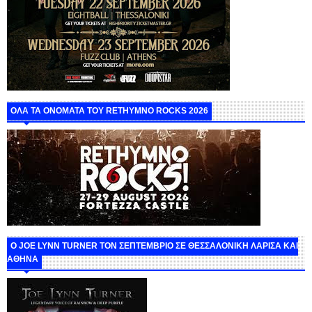
ΟΛΑ ΤΑ ΟΝΟΜΑΤΑ ΤΟΥ RETHYMNO ROCKS 2026
O JOE LYNN TURNER ΤΟΝ ΣΕΠΤΕΜΒΡΙΟ ΣΕ ΘΕΣΣΑΛΟΝΙΚΗ ΛΑΡΙΣΑ ΚΑΙ
ΑΘΗΝΑ