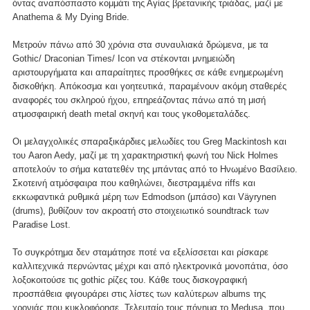
όντας αναπόσπαστο κομμάτι της Αγίας βρετανικής τριάδας, μαζί με
Anathema & Μy Dying Bride.
Mετρούν πάνω από 30 χρόνια στα συναυλιακά δρώμενα, με τα
Gothic/ Draconian Times/ Icon να στέκονται μνημειώδη
αριστουργήματα και απαραίτητες προσθήκες σε κάθε ενημερωμένη
δισκοθήκη. Aπόκοσμα και γοητευτικά, παραμένουν ακόμη σταθερές
αναφορές του σκληρού ήχου, επηρεάζοντας πάνω από τη μισή
ατμοσφαιρική death metal σκηνή και τους γκοθομεταλάδες.
Οι μελαγχολικές σπαραξικάρδιες μελωδίες του Greg Mackintosh και
του Aaron Aedy, μαζί με τη χαρακτηριστική φωνή του Nick Holmes
αποτελούν το σήμα κατατεθέν της μπάντας από το Ηνωμένο Βασίλειο.
Σκοτεινή ατμόσφαιρα που καθηλώνει, διεστραμμένα riffs και
εκκωφαντικά ρυθμικά μέρη των Edmodson (μπάσο) και Väyrynen
(drums), βυθίζουν τον ακροατή στο στοιχειωτικό soundtrack των
Paradise Lost.
Το συγκρότημα δεν σταμάτησε ποτέ να εξελίσσεται και ρίσκαρε
καλλιτεχνικά περνώντας μέχρι και από ηλεκτρονικά μονοπάτια, όσο
λοξοκοιτούσε τις gothic ρίζες του. Κάθε τους δισκογραφική
προσπάθεια φιγουράρει στις λίστες των καλύτερων albums της
χρονιάς που κυκλοφόρησε. Τελευταίο τους πόνημα το Medusa, που