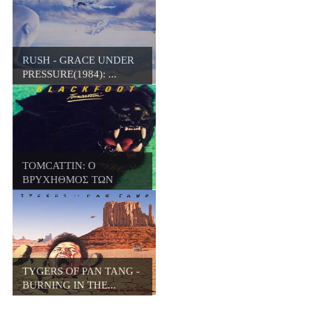
RUSH - GRACE UNDER
PRESSURE(1984): ...
TOMCATTIN: Ο
ΒΡΥΧΗΘΜΟΣ ΤΩΝ
BLACKFOO...
TYGERS OF PAN TANG -
BURNING IN THE...