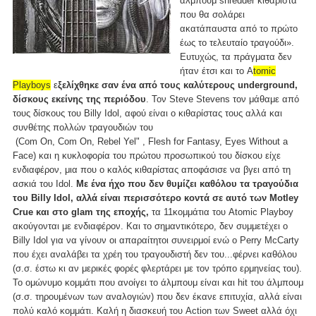
άλμπουμ shredder κιθαρίστα
που θα σολάρει
ακατάπαυστα από το πρώτο
έως το τελευταίο τραγούδι».
Ευτυχώς, τα πράγματα δεν
ήταν έτσι και το A
tomic
Playboys
ε
ξελίχθηκε σαν ένα από τους καλύτερους underground,
δίσκους εκείνης της περιόδου
. Τον Steve Stevens τον μάθαμε από
τους δίσκους του Billy Idol, αφού είναι ο κιθαρίστας τους αλλά και
συνθέτης πολλών τραγουδιών του
(Com On, Com On, Rebel Yel" , Flesh for Fantasy, Eyes Without a
Face) και η κυκλοφορία του πρώτου προσωπικού του δίσκου είχε
ενδιαφέρον, μια που ο καλός κιθαρίστας αποφάσισε να βγει από τη
ασκιά του Idol.
Με ένα ήχο που δεν θυμίζει καθόλου τα τραγούδια
του Billy Idol, αλλά είναι περισσότερο κοντά σε αυτό των Motley
Crue και στο glam της εποχής,
τα 11κομμάτια του Atomic Playboy
ακούγονται με ενδιαφέρον. Και το σημαντικότερο, δεν συμμετέχει ο
Billy Idol για να γίνουν οι απαραίτητοι συνειρμοί ενώ ο Perry McCarty
που έχει αναλάβει τα χρέη του τραγουδιστή δεν του...φέρνει καθόλου
(σ.σ. έστω κι αν μερικές φορές φλερτάρει με τον τρόπο ερμηνείας του).
Το ομώνυμο κομμάτι που ανοίγει το άλμπουμ είναι και hit του άλμπουμ
(σ.σ. τηρουμένων των αναλογιών) που δεν έκανε επιτυχία, αλλά είναι
πολύ καλό κομμάτι. Καλή η διασκευή του Action των Sweet αλλά όχι