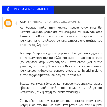
BLOGGER COMMENT
AOR
17 ΦΕΒΡΟΥΑΡΊΟΥ 2020 ΣΤΙΣ 10:09 Π.Μ.
Αν θυμαμαι καλα πριν καποια χρονια οταν ειχα δει
καποια youtube βιντεακια του ανεφερε οτι ξεκινησε απο
flamenco κιθαρα και στην συνεχεια περασε στην
ηλεκτρικη με αποτελεσμα να εχει επηροες στο παιξιμο του
απο την σχολη αυτη.
Για παραδειγμα εδειχνε το ριφ του rebel yell και εξηγουσε
οτι η εμπνευση του προηλθε και απο το backround αυτο
,τουλαχιστον στην εκτελεση του . Στην ουσια (και οι πιο
γνωστες ας με διορθωσουν αν θελουν ) πριν γινει στους
ηλεκτρικους κιθαριστες ευρεως γνωστο το hybrid picking
αυτος το χρησιμοποιουσε ηδη σε καποια ριφ .
θεωρω οτι ειναι εξυπνος και ευρυματικος ,μερικες φορες
εβρισκε κατι πολυ απλο που ομως ηταν εξαιρετικα
θεαματικο ( π.χ η αρχη του white wedding ) .
Σε αντιθεση με την εμφανιση του παικτικα ηταν πολυ
μετρημενος στο που θα ειναι low profile και που θα βγει