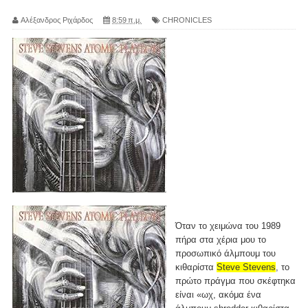
Αλέξανδρος Ριχάρδος
8:59 π.μ.
CHRONICLES
Όταν το χειμώνα του 1989
πήρα στα χέρια μου το
προσωπικό άλμπουμ του
κιθαρίστα
Steve Stevens
, το
πρώτο πράγμα που σκέφτηκα
είναι «ωχ, ακόμα ένα