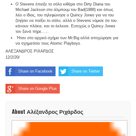
O Stevens έπαιξε το σόλο κιθάρα στο Dirty Diana του
Michael Jackson στο άλμπουμ του Bad(1988) και όπως
λέει ο ίδιος, του τηλεφώνησε ο Quincy Jones για να του
ζτηήσει να παίξει το σόλο, αλλά ο Stevens νόμισε ότι του
κάνουν πλάκα, και το έκλεισε. Ευτυχώς ο Quincy Jones
τον ξανά πήρε......
Ήταν στο αρχικό σχήμα των Mr.Big αλλά αποχώρησε για
να σχηματίσει τους Atomic Playboys.
ΑΛΕΞΑΝΔΡΟΣ ΡΙΧΑΡΔΟΣ
12/2/20/
Share on Facebook
Share on Twitter
Share on Google Plus
About Αλέξανδρος Ριχάρδος