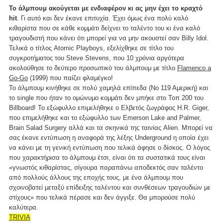
Το άλμπουμ ακούγεται με ενδιαφέρον κι ας μην έχει το κραχτό
hit
. Γι αυτό και δεν έκανε επιτυχία. Έχει όμως ένα πολύ καλό
κιθαρίστα που σε κάθε κομμάτι δείχνει το ταλέντο του κι ένα καλό
τραγουδιστή που κάνει ότι μπορεί για να μην ακουστεί σαν Billy Idol.
Τελικά ο τίτλος Atomic Playboys, εξελίχθηκε σε τίτλο του
συγκροτήματος του Steve Stevens, που 10 χρόνια αργότερα
ακολούθησε το δεύτερο προσωπικό του άλμπουμ με τίτλο
Flamenco a
Go-Go
(1999) που παίζει φλαμέγκο!
Το άλμπουμ κινήθηκε σε πολύ χαμηλά επίπεδα (Νο 119 Αμερική) και
το single που ήταν το ομώνυμο κομμάτι δεν μπήκε στο Τοπ 200 του
Billboard! Το εξώφυλλο επιμελήθηκε ο Ελβετός ζωγράφος H.R. Giger,
που επιμελήθηκε και το εξώφυλλο των Emerson Lake and Palmer,
Brain Salad Surgery αλλά και τα σκηνικά της ταινίας Alien. Μπορεί να
σας έκανε εντύπωση η αναφορά της λέξης Underground η οποία έχει
να κάνει με τη γενική εντύπωση που τελικά άφησε ο δίσκος. Ο λόγος
που χαρακτήρισα το άλμπουμ έτσι, είναι ότι τα συστατικά τους είναι
«γνωστός κιθαρίστας, σίγουρα παραπάνω αποδεκτός σαν ταλέντο
από πολλούς άλλους της εποχής τους, με ένα άλμπουμ που
σχοινοβατεί μεταξύ επίδειξης ταλέντου και συνθέσεων τραγουδιών με
στίχους» που τελικά πέρασε και δεν άγγιξε. Θα μπορούσε πολύ
καλύτερα.
TRIVIA