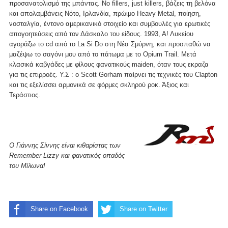
προσανατολισμό της μπάντας. No fillers, just killers, βάζεις τη βελόνα
και απολαμβάνεις Νότο, Ιρλανδία, πρώιμο Heavy Metal, ποίηση,
νοσταλγία, έντονο αμερικανικό στοιχείο και συμβουλές για ερωτικές
απογοητεύσεις από τον Δάσκαλο του είδους. 1993, Α! Λυκείου
αγοράζω το cd από το La Si Do στη Νέα Σμύρνη, και προσπαθώ να
μαζέψω το σαγόνι μου από το πάτωμα με το Opium Trail. Μετά
κλασικά καβγάδες με φίλους φανατικούς maiden, όταν τους εκραζα
για τις επιρροές. Υ.Σ : ο Scott Gorham παίρνει τις τεχνικές του Clapton
και τις εξελίσσει αρμονικά σε φόρμες σκληρού ροκ. Άξιος και
Τεράστιος.
Ο Γιάννης Σίννης είναι κιθαρίστας των
Remember Lizzy και φανατικός οπαδός
του Μίλωνα!
Share on Facebook
Share on Twitter