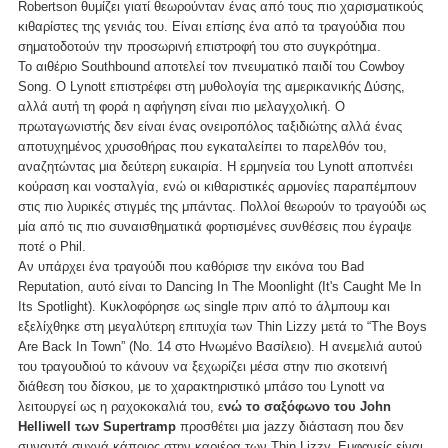
Robertson θυμίζει γιατί θεωρούνταν ένας από τους πιο χαρισματικούς
κιθαρίστες της γενιάς του. Είναι επίσης ένα από τα τραγούδια που
σηματοδοτούν την προσωρινή επιστροφή του στο συγκρότημα.
Το αιθέριο Southbound αποτελεί τον πνευματικό παιδί του Cowboy
Song. Ο Lynott επιστρέφει στη μυθολογία της αμερικανικής Δύσης,
αλλά αυτή τη φορά η αφήγηση είναι πιο μελαγχολική. Ο
πρωταγωνιστής δεν είναι ένας ονειροπόλος ταξιδιώτης αλλά ένας
αποτυχημένος χρυσοθήρας που εγκαταλείπει το παρελθόν του,
αναζητώντας μια δεύτερη ευκαιρία. Η ερμηνεία του Lynott αποπνέει
κούραση και νοσταλγία, ενώ οι κιθαριστικές αρμονίες παραπέμπουν
στις πιο λυρικές στιγμές της μπάντας. Πολλοί θεωρούν το τραγούδι ως
μία από τις πιο συναισθηματικά φορτισμένες συνθέσεις που έγραψε
ποτέ o Phil.
Αν υπάρχει ένα τραγούδι που καθόρισε την εικόνα του Bad
Reputation, αυτό είναι το Dancing In The Moonlight (It's Caught Me In
Its Spotlight). Κυκλοφόρησε ως single πριν από το άλμπουμ και
εξελίχθηκε στη μεγαλύτερη επιτυχία των Thin Lizzy μετά το “The Boys
Are Back In Town” (Nο. 14 στο Ηνωμένο Βασίλειο). Η ανεμελιά αυτού
του τραγουδιού το κάνουν να ξεχωρίζει μέσα στην πιο σκοτεινή
διάθεση του δίσκου, με το χαρακτηριστικό μπάσο του Lynott να
λειτουργεί ως η ραχοκοκαλιά του, ε
νώ το σαξόφωνο του John
Helliwell των Supertramp
προσθέτει μια jazzy διάσταση που δεν
συναντά συχνά κάποιος στην καριέρα των Thin Lizzy. Εμφανείς είναι