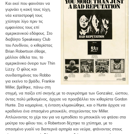
Και εκεί που φαινόταν να
γυρνάει η κακή τους τύχη,
νέα καταστροφή τους
χτύπησε λίγο πριν τις
εμφανίσεις τους επί
αμερικανικού εδάφους. Στo
διαβόητο Speakeasy Club
του Λονδίνου, ο κιθαρίστας
Brian Robertson έθαψε,
μάλλον άθελα του, το
αμερικάνικο όνειρο των Thin
Lizzy. Ο φίλος και
συνδαιτημόνας του Robbo
για εκείνο το βράδυ, Frankie
Miller, βρέθηκε, πάνω στη
στιγμή, να παίζει επί σκηνής με το συγκρότημα των Gonzalez, ώσπου,
όντας πολύ μεθυσμένος, άρχισε να προσβάλλει τον κιθαρίστα Gordon
Hunte. Στα καμαρίνια, η ένταση κλιμακώθηκε, και ο Hunte άρχισε να
κραδαίνει ένα σπασμένο μπουκάλι, στοχεύοντας τον Miller.
Απλώνοντας το χέρι του για να εμποδίσει το μπουκάλι να φτάσει στα
μούτρα του φίλου του, ο Robertson δέχτηκε το χτύπημα, με το
σπασμένο γυαλί να διαπερνά αρτηρία και νεύρα, φτάνοντας στους