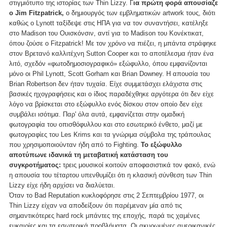
στιγμιότυπο της ιστορίας των Thin Lizzy. Γ
ια πρώτη φορά απουσίαζε
ο Jim Fitzpatrick,
ο δημιουργός των εμβληματικών artwork τους, διότι
καθώς ο Lynott ταξίδεψε στις ΗΠΑ για να τον συναντήσει, κατέληξε
στο Madison του Ουισκόνσιν, αντί για το Madison του Κονέκτικατ,
όπου ζούσε ο Fitzpatrick! Με τον χρόνο να πιέζει, η μπάντα στράφηκε
στον Βρετανό καλλιτέχνη Sutton Cooper και το αποτέλεσμα ήταν ένα
λιτό, σχεδόν «φωτοδημοσιογραφικό» εξώφυλλο, όπου εμφανίζονται
μόνο οι Phil Lynott, Scott Gorham και Brian Downey. Η απουσία του
Brian Robertson δεν ήταν τυχαία. Είχε συμμετάσχει ελάχιστα στις
βασικές ηχογραφήσεις και ο ίδιος παραδέχθηκε αργότερα ότι δεν είχε
λόγο να βρίσκεται στο εξώφυλλο ενός δίσκου στον οποίο δεν είχε
συμβάλει ισότιμα. Παρ' όλα αυτά, εμφανίζεται στην ομαδική
φωτογραφία του οπισθόφυλλου και στο εσωτερικό ένθετο, μαζί με
φωτογραφίες του Les Krims και τα γνώριμα σύμβολα της τράπουλας
που χρησιμοποιούνταν ήδη από το Fighting.
Το εξώφυλλο
αποτύπωνε ιδανικά τη μεταβατική κατάσταση του
συγκροτήματος:
τρεις μουσικοί κοιτούν αποφασιστικά τον φακό, ενώ
η απουσία του τέταρτου υπενθυμίζει ότι η κλασική σύνθεση των Thin
Lizzy είχε ήδη αρχίσει να διαλύεται.
Όταν το Bad Reputation κυκλοφόρησε στις 2 Σεπτεμβρίου 1977, οι
Thin Lizzy είχαν να αποδείξουν ότι παρέμεναν μία από τις
σημαντικότερες hard rock μπάντες της εποχής, παρά τις χαμένες
ευκαιρίες και τα εσωτερικά προβλήματα. Οι ακυρωμένες αμερικανικές