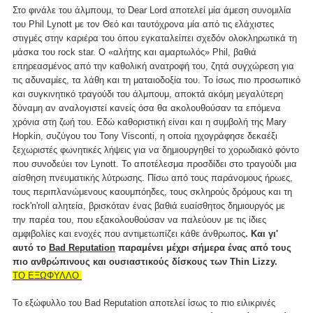
Στο φινάλε του άλμπουμ, το Dear Lord αποτελεί μία άμεση συνομιλία
του Phil Lynott με τον Θεό και ταυτόχρονα μία από τις ελάχιστες
στιγμές στην καριέρα του όπου εγκαταλείπει σχεδόν ολοκληρωτικά τη
μάσκα του rock star. Ο «αλήτης και αμαρτωλός» Phil, βαθιά
επηρεασμένος από την καθολική ανατροφή του, ζητά συγχώρεση για
τις αδυναμίες, τα λάθη και τη ματαιοδοξία του. Το ίσως πιο προσωπικό
και συγκινητικό τραγούδι του άλμπουμ, αποκτά ακόμη μεγαλύτερη
δύναμη αν αναλογιστεί κανείς όσα θα ακολουθούσαν τα επόμενα
χρόνια στη ζωή του. Εδώ καθοριστική είναι και η συμβολή της Mary
Hopkin, συζύγου του Tony Visconti, η οποία ηχογράφησε δεκαέξι
ξεχωριστές φωνητικές λήψεις για να δημιουργηθεί το χορωδιακό φόντο
που συνοδεύει τον Lynott. Το αποτέλεσμα προσδίδει στο τραγούδι μια
αίσθηση πνευματικής λύτρωσης. Πίσω από τους παράνομους ήρωες,
τους περιπλανώμενους καουμπόηδες, τους σκληρούς δρόμους και τη
rock'n'roll αλητεία, βρισκόταν ένας βαθιά ευαίσθητος δημιουργός με
την παρέα του, που εξακολουθούσαν να παλεύουν με τις ίδιες
αμφιβολίες και ενοχές που αντιμετωπίζει κάθε άνθρωπος
. Και γι'
αυτό το
Bad Reputation
παραμένει μέχρι σήμερα ένας από τους
πιο ανθρώπινους και ουσιαστικούς δίσκους των Thin Lizzy.
ΤΟ ΕΞΩΦΥΛΛΟ
Το εξώφυλλο του Bad Reputation αποτελεί ίσως το πιο ειλικρινές