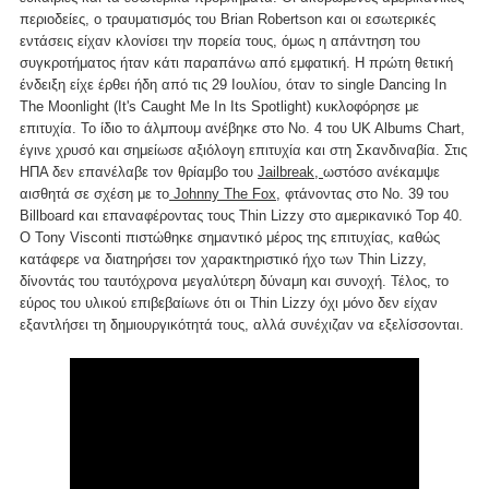
περιοδείες, ο τραυματισμός του Brian Robertson και οι εσωτερικές
εντάσεις είχαν κλονίσει την πορεία τους, όμως η απάντηση του
συγκροτήματος ήταν κάτι παραπάνω από εμφατική. Η πρώτη θετική
ένδειξη είχε έρθει ήδη από τις 29 Ιουλίου, όταν το single Dancing In
The Moonlight (It's Caught Me In Its Spotlight) κυκλοφόρησε με
επιτυχία. Το ίδιο το άλμπουμ ανέβηκε στο Νο. 4 του UK Albums Chart,
έγινε χρυσό και σημείωσε αξιόλογη επιτυχία και στη Σκανδιναβία. Στις
ΗΠΑ δεν επανέλαβε τον θρίαμβο του
Jailbreak,
ωστόσο ανέκαμψε
αισθητά σε σχέση με το
Johnny The Fox,
φτάνοντας στο Νο. 39 του
Billboard και επαναφέροντας τους Thin Lizzy στο αμερικανικό Top 40.
Ο Tony Visconti πιστώθηκε σημαντικό μέρος της επιτυχίας, καθώς
κατάφερε να διατηρήσει τον χαρακτηριστικό ήχο των Thin Lizzy,
δίνοντάς του ταυτόχρονα μεγαλύτερη δύναμη και συνοχή. Τέλος, το
εύρος του υλικού επιβεβαίωνε ότι οι Thin Lizzy όχι μόνο δεν είχαν
εξαντλήσει τη δημιουργικότητά τους, αλλά συνέχιζαν να εξελίσσονται.