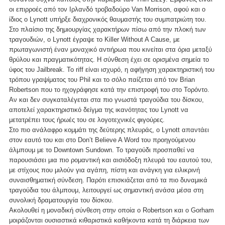
οι επιρροές από τον Ιρλανδό τροβαδούρο Van Morrison, αφού και ο
ίδιος ο Lynott υπήρξε διαχρονικός θαυμαστής του συμπατριώτη του.
Στο πλαίσιο της δημιουργίας χαρακτήρων πίσω από την πλοκή των
τραγουδιών, ο Lynott έγραψε το Killer Without A Cause, με
πρωταγωνιστή έναν μοναχικό αντιήρωα που κινείται στα όρια μεταξύ
θρύλου και πραγματικότητας. Η σύνθεση έχει σε ορισμένα σημεία το
ύφος του Jailbreak. Το riff είναι ισχυρό, η αφήγηση χαρακτηριστική του
τρόπου γραψίματος του Phil και το σόλο παίζεται από τον Brian
Robertson που το ηχογράφησε κατά την επιστροφή του στο Τορόντο.
Αν και δεν συγκαταλέγεται στα πιο γνωστά τραγούδια του δίσκου,
αποτελεί χαρακτηριστικό δείγμα της ικανότητας του Lynott να
μετατρέπει τους ήρωές του σε λογοτεχνικές φιγούρες.
Στο πιο ανάλαφρο κομμάτι της δεύτερης πλευράς, ο Lynott απαντάει
στον εαυτό του και στο Don’t Believe A Word του προηγούμενου
άλμπουμ με το Downtown Sundown. Το τραγούδι προσπαθεί να
παρουσιάσει μια πιο ρομαντική και αισιόδοξη πλευρά του εαυτού του,
με στίχους που μιλούν για αγάπη, πίστη και ανάγκη για ειλικρινή
συναισθηματική σύνδεση. Παρότι επισκιάζεται από τα πιο δυναμικά
τραγούδια του άλμπουμ, λειτουργεί ως σημαντική ανάσα μέσα στη
συνολική δραματουργία του δίσκου.
Ακολουθεί η μοναδική σύνθεση στην οποία ο Robertson και ο Gorham
μοιράζονται ουσιαστικά κιθαριστικά καθήκοντα κατά τη διάρκεια των