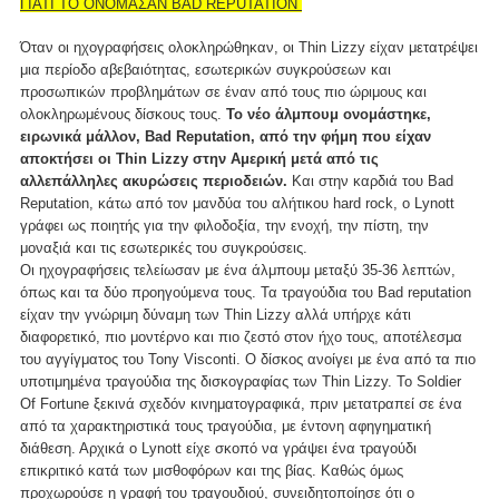
ΓΙΑΤΙ ΤΟ ΟΝΟΜΑΣΑΝ BAD REPUTATION
Όταν οι ηχογραφήσεις ολοκληρώθηκαν, οι Thin Lizzy είχαν μετατρέψει
μια περίοδο αβεβαιότητας, εσωτερικών συγκρούσεων και
προσωπικών προβλημάτων σε έναν από τους πιο ώριμους και
ολοκληρωμένους δίσκους τους.
Το νέο άλμπουμ ονομάστηκε,
ειρωνικά μάλλον, Bad Reputation, από την φήμη που είχαν
αποκτήσει οι Thin Lizzy στην Αμερική μετά από τις
αλλεπάλληλες ακυρώσεις περιοδειών.
Και στην καρδιά του Bad
Reputation, κάτω από τον μανδύα του αλήτικου hard rock, ο Lynott
γράφει ως ποιητής για την φιλοδοξία, την ενοχή, την πίστη, την
μοναξιά και τις εσωτερικές του συγκρούσεις.
Οι ηχογραφήσεις τελείωσαν με ένα άλμπουμ μεταξύ 35-36 λεπτών,
όπως και τα δύο προηγούμενα τους. Τα τραγούδια του Bad reputation
είχαν την γνώριμη δύναμη των Thin Lizzy αλλά υπήρχε κάτι
διαφορετικό, πιο μοντέρνο και πιο ζεστό στον ήχο τους, αποτέλεσμα
του αγγίγματος του Tony Visconti. Ο δίσκος ανοίγει με ένα από τα πιο
υποτιμημένα τραγούδια της δισκογραφίας των Thin Lizzy. Το Soldier
Of Fortune ξεκινά σχεδόν κινηματογραφικά, πριν μετατραπεί σε ένα
από τα χαρακτηριστικά τους τραγούδια, με έντονη αφηγηματική
διάθεση. Αρχικά ο Lynott είχε σκοπό να γράψει ένα τραγούδι
επικριτικό κατά των μισθοφόρων και της βίας. Καθώς όμως
προχωρούσε η γραφή του τραγουδιού, συνειδητοποίησε ότι ο