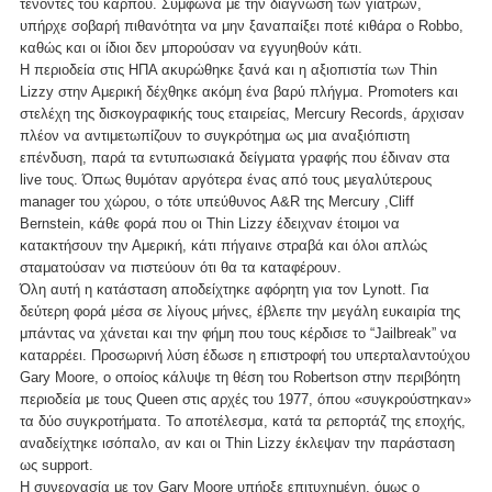
τένοντες του καρπού. Σύμφωνα με την διάγνωση των γιατρών,
υπήρχε σοβαρή πιθανότητα να μην ξαναπαίξει ποτέ κιθάρα ο Robbo,
καθώς και οι ίδιοι δεν μπορούσαν να εγγυηθούν κάτι.
Η περιοδεία στις ΗΠΑ ακυρώθηκε ξανά και η αξιοπιστία των Thin
Lizzy στην Αμερική δέχθηκε ακόμη ένα βαρύ πλήγμα. Promoters και
στελέχη της δισκογραφικής τους εταιρείας, Mercury Records, άρχισαν
πλέον να αντιμετωπίζουν το συγκρότημα ως μια αναξιόπιστη
επένδυση, παρά τα εντυπωσιακά δείγματα γραφής που έδιναν στα
live τους. Όπως θυμόταν αργότερα ένας από τους μεγαλύτερους
manager του χώρου, ο τότε υπεύθυνος A&R της Mercury ,Cliff
Bernstein, κάθε φορά που οι Thin Lizzy έδειχναν έτοιμοι να
κατακτήσουν την Αμερική, κάτι πήγαινε στραβά και όλοι απλώς
σταματούσαν να πιστεύουν ότι θα τα καταφέρουν.
Όλη αυτή η κατάσταση αποδείχτηκε αφόρητη για τον Lynott. Για
δεύτερη φορά μέσα σε λίγους μήνες, έβλεπε την μεγάλη ευκαιρία της
μπάντας να χάνεται και την φήμη που τους κέρδισε το “Jailbreak” να
καταρρέει. Προσωρινή λύση έδωσε η επιστροφή του υπερταλαντούχου
Gary Moore, ο οποίος κάλυψε τη θέση του Robertson στην περιβόητη
περιοδεία με τους Queen στις αρχές του 1977, όπου «συγκρούστηκαν»
τα δύο συγκροτήματα. Το αποτέλεσμα, κατά τα ρεπορτάζ της εποχής,
αναδείχτηκε ισόπαλο, αν και οι Thin Lizzy έκλεψαν την παράσταση
ως support.
Η συνεργασία με τον Gary Moore υπήρξε επιτυχημένη, όμως ο