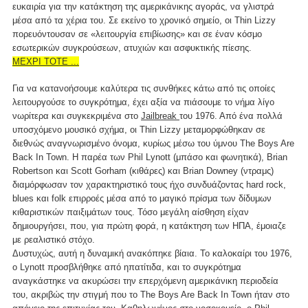
ευκαιρία για την κατάκτηση της αμερικάνικης αγοράς, να γλιστρά
μέσα από τα χέρια του. Σε εκείνο το χρονικό σημείο, οι Thin Lizzy
πορευόντουσαν σε «λειτουργία επιβίωσης» και σε έναν κόσμο
εσωτερικών συγκρούσεων, ατυχιών και ασφυκτικής πίεσης.
ΜΕΧΡΙ ΤΟΤΕ ...
Για να κατανοήσουμε καλύτερα τις συνθήκες κάτω από τις οποίες
λειτουργούσε το συγκρότημα, έχει αξία να πιάσουμε το νήμα λίγο
νωρίτερα και συγκεκριμένα στο
Jailbreak
του 1976. Από ένα πολλά
υποσχόμενο μουσικό σχήμα, οι Thin Lizzy μεταμορφώθηκαν σε
διεθνώς αναγνωρισμένο όνομα, κυρίως μέσω του ύμνου The Boys Are
Back In Town. Η παρέα των Phil Lynott (μπάσο και φωνητικά), Brian
Robertson και Scott Gorham (κιθάρες) και Brian Downey (ντραμς)
διαμόρφωσαν τον χαρακτηριστικό τους ήχο συνδυάζοντας hard rock,
blues και folk επιρροές μέσα από το μαγικό πρίσμα των δίδυμων
κιθαριστικών παιξιμάτων τους. Τόσο μεγάλη αίσθηση είχαν
δημιουργήσει, που, για πρώτη φορά, η κατάκτηση των ΗΠΑ, έμοιαζε
με ρεαλιστικό στόχο.
Δυστυχώς, αυτή η δυναμική ανακόπηκε βίαια. Το καλοκαίρι του 1976,
ο Lynott προσβλήθηκε από ηπατίτιδα, και το συγκρότημα
αναγκάστηκε να ακυρώσει την επερχόμενη αμερικάνικη περιοδεία
του, ακριβώς την στιγμή που το The Boys Are Back In Town ήταν στο