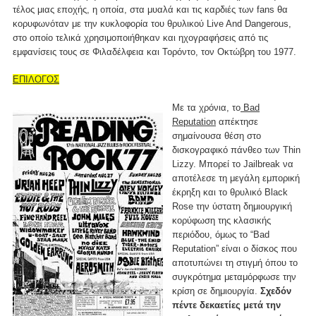
τέλος μιας εποχής, η οποία, στα μυαλά και τις καρδιές των fans θα
κορυφωνόταν με την κυκλοφορία του θρυλικού Live And Dangerous,
στο οποίο τελικά χρησιμοποιήθηκαν και ηχογραφήσεις από τις
εμφανίσεις τους σε Φιλαδέλφεια και Τορόντο, τον Οκτώβρη του 1977.
ΕΠΙΛΟΓΟΣ
Με τα χρόνια, το
Bad
Reputation
απέκτησε
σημαίνουσα θέση στο
δισκογραφικό πάνθεο των Thin
Lizzy. Μπορεί το Jailbreak να
αποτέλεσε τη μεγάλη εμπορική
έκρηξη και το θρυλικό Black
Rose την ύστατη δημιουργική
κορύφωση της κλασικής
περιόδου, όμως το “Bad
Reputation” είναι ο δίσκος που
αποτυπώνει τη στιγμή όπου το
συγκρότημα μεταμόρφωσε την
κρίση σε δημιουργία.
Σχεδόν
πέντε δεκαετίες μετά την