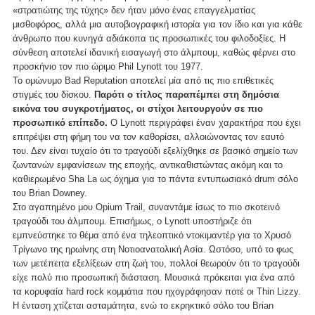
«στρατιώτης της τύχης» δεν ήταν μόνο ένας επαγγελματίας
μισθοφόρος, αλλά μια αυτοβιογραφική ιστορία για τον ίδιο και για κάθε
άνθρωπο που κυνηγά αδιάκοπα τις προσωπικές του φιλοδοξίες. Η
σύνθεση αποτελεί ιδανική εισαγωγή στο άλμπουμ, καθώς φέρνει στο
προσκήνιο τον πιο ώριμο Phil Lynott του 1977.
Το ομώνυμο Bad Reputation αποτελεί μία από τις πιο επιθετικές
στιγμές του δίσκου.
Παρότι ο τίτλος παραπέμπει στη δημόσια
εικόνα του συγκροτήματος, οι στίχοι λειτουργούν σε πιο
προσωπικό επίπεδο.
Ο Lynott περιγράφει έναν χαρακτήρα που έχει
επιτρέψει στη φήμη του να τον καθορίσει, αλλοιώνοντας τον εαυτό
του. Δεν είναι τυχαίο ότι το τραγούδι εξελίχθηκε σε βασικό σημείο των
ζωντανών εμφανίσεων της εποχής, αντικαθιστώντας ακόμη και το
καθιερωμένο Sha La ως όχημα για το πάντα εντυπωσιακό drum σόλο
του Brian Downey.
Στο αγαπημένο μου Opium Trail, συναντάμε ίσως το πιο σκοτεινό
τραγούδι του άλμπουμ. Επισήμως, ο Lynott υποστήριζε ότι
εμπνεύστηκε το θέμα από ένα τηλεοπτικό ντοκιμαντέρ για το Χρυσό
Τρίγωνο της ηρωίνης στη Νοτιοανατολική Ασία. Ωστόσο, υπό το φως
των μετέπειτα εξελίξεων στη ζωή του, πολλοί θεωρούν ότι το τραγούδι
είχε πολύ πιο προσωπική διάσταση. Μουσικά πρόκειται για ένα από
τα κορυφαία hard rock κομμάτια που ηχογράφησαν ποτέ οι Thin Lizzy.
Η ένταση χτίζεται ασταμάτητα, ενώ το εκρηκτικό σόλο του Brian