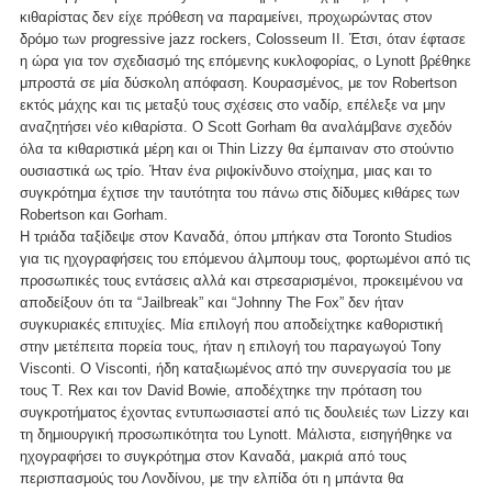
κιθαρίστας δεν είχε πρόθεση να παραμείνει, προχωρώντας στον
δρόμο των progressive jazz rockers, Colosseum II. Έτσι, όταν έφτασε
η ώρα για τον σχεδιασμό της επόμενης κυκλοφορίας, ο Lynott βρέθηκε
μπροστά σε μία δύσκολη απόφαση. Κουρασμένος, με τον Robertson
εκτός μάχης και τις μεταξύ τους σχέσεις στο ναδίρ, επέλεξε να μην
αναζητήσει νέο κιθαρίστα. Ο Scott Gorham θα αναλάμβανε σχεδόν
όλα τα κιθαριστικά μέρη και οι Thin Lizzy θα έμπαιναν στο στούντιο
ουσιαστικά ως τρίο. Ήταν ένα ριψοκίνδυνο στοίχημα, μιας και το
συγκρότημα έχτισε την ταυτότητα του πάνω στις δίδυμες κιθάρες των
Robertson και Gorham.
Η τριάδα ταξίδεψε στον Καναδά, όπου μπήκαν στα Toronto Studios
για τις ηχογραφήσεις του επόμενου άλμπουμ τους, φορτωμένοι από τις
προσωπικές τους εντάσεις αλλά και στρεσαρισμένοι, προκειμένου να
αποδείξουν ότι τα “Jailbreak” και “Johnny The Fox” δεν ήταν
συγκυριακές επιτυχίες. Μία επιλογή που αποδείχτηκε καθοριστική
στην μετέπειτα πορεία τους, ήταν η επιλογή του παραγωγού Tony
Visconti. O Visconti, ήδη καταξιωμένος από την συνεργασία του με
τους T. Rex και τον David Bowie, αποδέχτηκε την πρόταση του
συγκροτήματος έχοντας εντυπωσιαστεί από τις δουλειές των Lizzy και
τη δημιουργική προσωπικότητα του Lynott. Μάλιστα, εισηγήθηκε να
ηχογραφήσει το συγκρότημα στον Καναδά, μακριά από τους
περισπασμούς του Λονδίνου, με την ελπίδα ότι η μπάντα θα