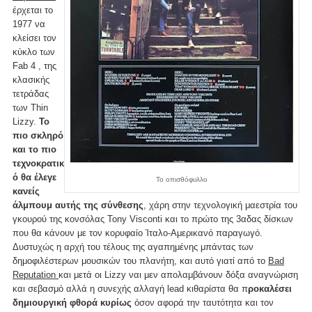
έρχεται το
1977 να
κλείσει τον
κύκλο των
Fab 4 , της
κλασικής
τετράδας
των Thin
Lizzy.
Το
πιο σκληρό
και το πιο
τεχνοκρατικ
ό θα έλεγε
Το οπισθόφυλλο
κανείς
άλμπουμ αυτής της σύνθεσης
, χάρη στην τεχνολογική μαεστρία του
γκουρού της κονσόλας Tony Visconti και το πρώτο της 3αδας δίσκων
που θα κάνουν με τον κορυφαίο Ίταλο-Αμερικανό παραγωγό.
Δυστυχώς η αρχή του τέλους της αγαπημένης μπάντας των
δημοφιλέστερων μουσικών του πλανήτη, και αυτό γιατί από το
Bad
Reputation
και μετά οι Lizzy ναι μεν απολαμβάνουν δόξα αναγνώριση
και σεβασμό αλλά η συνεχής αλλαγή lead κιθαρίστα θα π
ροκαλέσει
δημιουργική φθορά κυρίως
όσον αφορά την ταυτότητα και τον