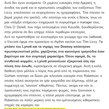
Αυτό δεν έγινε αναίμακτα. Οι χαμένες ευκαιρίες στην Αμερική, η
άνοδος του punk και οι προσωπικές υπερβολές των ευέξαπτων Thin
Lizzy, απειλούσαν να εκτροχιάσουν τις ηχογραφήσεις. Τότε έπεσαν τα
βαριά χαρτιά στο τραπέζι. «Αν αποτύχει και αυτός ο δίσκος, ίσως να
μην υπάρξει επόμενος» ενημέρωσε το συγκρότημα ο manager τους,
Chris O’ Donell, που πήγε εσπευσμένα στον Καναδά, ξεκαθαρίζοντας
στην μπάντα ότι δεν υπήρχε πλέον περιθώριο αποτυχίας.
Αντί να προσπαθήσει να αναπαράγει τον γνώριμο ήχο του Jailbreak,
ο Visconti έφερε στο προσκήνιο το rhythm section των Thin Lizzy. Τ
ο
μπάσο του Lynott και τα ντραμς του Downey απέκτησαν
πρωταγωνιστικό ρόλο, χαρίζοντας στα καινούρια τραγούδια έναν
βαρύτερο και πιο συμπαγή χαρακτήρα. Όσον αφορά, δε, το
συνθετικό κομμάτι, ο Lynott μετουσίωσε εξαιρετικά όλη την
πίεση που ένιωθε,
ευρισκόμενος σε εξαιρετική φόρμα. Αυτή η καλή
διάθεση ήταν μάλλον ο λόγος που μετά από τις παραινέσεις του
Gorham πείστηκε να δώσει μία τελευταία ευκαιρία στον Robertson, ο
οποίος τελικά ακούγεται σε τρία τραγούδια του άλμπουμ, αλλά με
συμμετοχή ως “session” κιθαρίστας. Πάντως, ακόμα και εάν οι
προσωπικές τους σχέσεις παρέμεναν ψυχρές, όταν ξεκινούσε η
ηχογράφηση στο στούντιο, η παλιά μαγεία επέστρεφε, με τον
Robertson να παίζει μερικές από τις πιο εμπνευσμένες κιθαριστικές
στιγμές της καριέρας του.