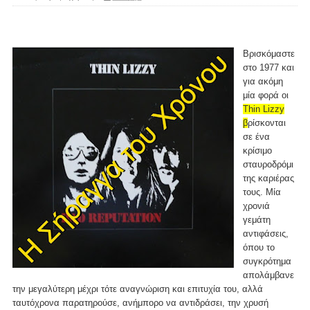
Βρισκόμαστε
στο 1977 και
για ακόμη
μία φορά οι
Thin Lizzy
β
ρίσκονται
σε ένα
κρίσιμο
σταυροδρόμι
της καριέρας
τους. Μία
χρονιά
γεμάτη
αντιφάσεις,
όπου το
συγκρότημα
απολάμβανε
την μεγαλύτερη μέχρι τότε αναγνώριση και επιτυχία του, αλλά
ταυτόχρονα παρατηρούσε, ανήμπορο να αντιδράσει, την χρυσή