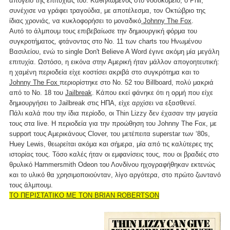
απόγειο της επιτυχίας του. Καθηλωμένος στο νοσοκομείο, ο Phil,
συνέχισε να γράφει τραγούδια, με αποτέλεσμα, τον Οκτώβριο της
ίδιας χρονιάς, να κυκλοφορήσει το μοναδικό
Johnny The Fox
.
Αυτό το άλμπουμ τους επιβεβαίωσε την δημιουργική φόρμα του
συγκροτήματος, φτάνοντας στο Νο. 11 των charts του Ηνωμένου
Βασιλείου, ενώ το single Don't Believe A Word έγινε ακόμη μία μεγάλη
επιτυχία. Ωστόσο, η εικόνα στην Αμερική ήταν μάλλον απογοητευτική:
η χαμένη περιοδεία είχε κοστίσει ακριβά στο συγκρότημα και το
Johnny The Fox
περιορίστηκε στο Νο. 52 του Billboard, πολύ μακριά
από το Νο. 18 του
Jailbreak
. Κάπου εκεί φάνηκε ότι η ορμή που είχε
δημιουργήσει το Jailbreak στις ΗΠΑ, είχε αρχίσει να εξασθενεί.
Πάλι καλά που την ίδια περίοδο, οι Thin Lizzy δεν έχασαν την μαγεία
τους στα live. Η περιοδεία για την προώθηση του Johnny The Fox, με
support τους Αμερικάνους Clover, του μετέπειτα superstar των ‘80s,
Huey Lewis, θεωρείται ακόμα και σήμερα, μία από τις καλύτερες της
ιστορίας τους. Τόσο καλές ήταν οι εμφανίσεις τους, που οι βραδιές στο
θρυλικό Hammersmith Odeon του Λονδίνου ηχογραφήθηκαν εκτενώς
και το υλικό θα χρησιμοποιούνταν, λίγο αργότερα, στο πρώτο ζωντανό
τους άλμπουμ.
ΤΟ ΠΕΡΙΣΤΑΤΙΚΟ ΜΕ ΤΟΝ BRIAN ROBERTSON