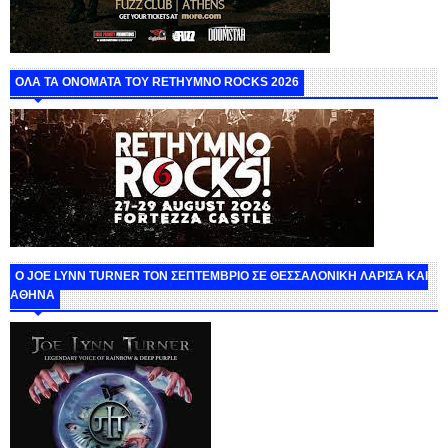
ΟΛΑ ΤΑ ΟΝΟΜΑΤΑ ΤΟΥ RETHYMNO ROCKS 2026
O JOE LYNN TURNER ΤΟΝ ΣΕΠΤΕΜΒΡΙΟ ΣΕ ΘΕΣΣΑΛΟΝΙΚΗ ΛΑΡΙΣΑ ΚΑΙ
ΑΘΗΝΑ