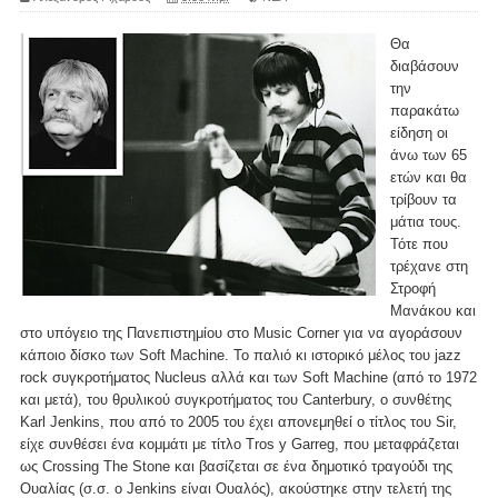
Θα
διαβάσουν
την
παρακάτω
είδηση οι
άνω των 65
ετών και θα
τρίβουν τα
μάτια τους.
Τότε που
τρέχανε στη
Στροφή
Μανάκου και
στο υπόγειο της Πανεπιστημίου στο Music Corner για να αγοράσουν
κάποιο δίσκο των Soft Machine. Το παλιό κι ιστορικό μέλος του jazz
rock συγκροτήματος Nucleus αλλά και των Soft Machine (από το 1972
και μετά), του θρυλικού συγκροτήματος του Canterbury, o συνθέτης
Karl Jenkins, που από το 2005 του έχει απονεμηθεί ο τίτλος του Sir,
είχε συνθέσει ένα κομμάτι με τίτλο Tros y Garreg, που μεταφράζεται
ως Crossing The Stone και βασίζεται σε ένα δημοτικό τραγούδι της
Ουαλίας (σ.σ. ο Jenkins είναι Ουαλός), ακούστηκε στην τελετή της