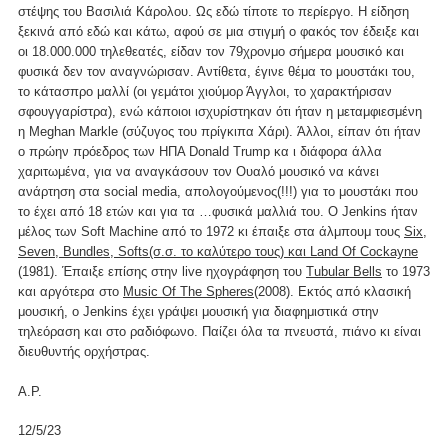
στέψης του Βασιλιά Κάρολου. Ως εδώ τίποτε το περίεργο. Η είδηση
ξεκινά από εδώ και κάτω, αφού σε μια στιγμή ο φακός τον έδειξε και
οι 18.000.000 τηλεθεατές, είδαν τον 79χρονμο σήμερα μουσικό και
φυσικά δεν τον αναγνώρισαν. Αντίθετα, έγινε θέμα το μουστάκι του,
το κάτασπρο μαλλί (οι γεμάτοι χιούμορ Άγγλοι, το χαρακτήρισαν
σφουγγαρίστρα), ενώ κάποιοι ισχυρίστηκαν ότι ήταν η μεταμφιεσμένη
η Meghan Markle (σύζυγος του πρίγκιπα Χάρι). Άλλοι, είπαν ότι ήταν
ο πρώην πρόεδρος των ΗΠΑ Donald Trump κα ι διάφορα άλλα
χαριτωμένα, για να αναγκάσουν τον Ουαλό μουσικό να κάνει
ανάρτηση στα social media, απολογούμενος(!!!) για το μουστάκι που
το έχει από 18 ετών και για τα …φυσικά μαλλιά του. Ο Jenkins ήταν
μέλος των Soft Machine από το 1972 κι έπαιξε στα άλμπουμ τους
Six,
Seven, Bundles, Softs(σ.σ. το καλύτερο τους) και Land Of Cockayne
(1981). Έπαιξε επίσης στην live ηχογράφηση του
Tubular Bells
το 1973
και αργότερα στο
Music Of The Spheres
(2008). Εκτός από κλασική
μουσική, ο Jenkins έχει γράψει μουσική για διαφημιστικά στην
τηλεόραση και στο ραδιόφωνο. Παίζει όλα τα πνευστά, πιάνο κι είναι
διευθυντής ορχήστρας.
Α.Ρ.
12/5/23