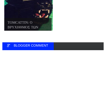
TOMCATTIN: Ο
ΒΡΥΧΗΘΜΟΣ ΤΩΝ
BLACKFOO...
BLOGGER COMMENT