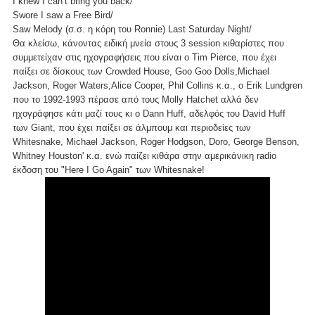
I knew I can’t bring you back/
Swore I saw a Free Bird/
Saw Melody (σ.σ. η κόρη του Ronnie) Last Saturday Night/
Θα κλείσω, κάνοντας ειδική μνεία στους 3 session κιθαρίστες που
συμμετείχαν στις ηχογραφήσεις που είναι ο Tim Pierce, που έχει
παίξει σε δίσκους των Crowded House, Goo Goo Dolls,Michael
Jackson, Roger Waters,Alice Cooper, Phil Collins κ.α., ο Erik Lundgren
που το 1992-1993 πέρασε από τους Molly Hatchet αλλά δεν
ηχογράφησε κάτι μαζί τους κι ο Dann Huff, αδελφός του David Huff
των Giant, που έχει παίξει σε άλμπουμ και περιοδείες των
Whitesnake, Michael Jackson, Roger Hodgson, Doro, George Benson,
Whitney Houston' κ.α. ενώ παίζει κιθάρα στην αμερικάνικη radio
έκδοση του "Here I Go Again" των Whitesnake!