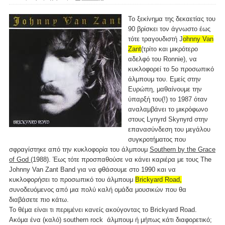
Το ξεκίνημα της δεκαετίας του
90 βρίσκει τον άγνωστο έως
τότε τραγουδιστή J
ohnny Van
Zant
(τρίτο και μικρότερο
αδελφό του Ronnie), να
κυκλοφορεί το 5ο προσωπικό
άλμπουμ του. Εμείς στην
Ευρώπη, μαθαίνουμε την
ύπαρξή του(!) το 1987 όταν
αναλαμβάνει το μικρόφωνο
στους Lynyrd Skynyrd στην
επανασύνδεση του μεγάλου
συγκροτήματος που
σφραγίστηκε από την κυκλοφορία του άλμπουμ
Southern by the Grace
of God
(1988). Έως τότε προσπαθούσε να κάνει καριέρα με τους The
Johnny Van Zant Band για να φθάσουμε στο 1990 και να
κυκλοφορήσει το προσωπικό του άλμπουμ
Brickyard Road,
συνοδευόμενος από μια πολύ καλή ομάδα μουσικών που θα
διαβάσετε πιο κάτω.
Το θέμα είναι τι περιμένει κανείς ακούγοντας το Brickyard Road.
Ακόμα ένα (καλό) southern rock άλμπουμ ή μήπως κάτι διαφορετικό;