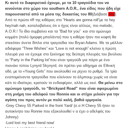
Κι αυτό το διaφορετικό έχουμε, με τα 10 τραγούδια του να
κινούνται στο χώρο του southern A.O.R., ένα είδος που ήδη είχε
παρουσιαστεί από τα μέσα της δεκαετίας του 80
(Διάβασε
εδώ
).
Από το πρώτο riff της κιθάρας στο “Hearts are gonna roll”με τα hey
hey/nah nah, καταλαβαίνεις ότι ο ήχος είναι αλλιώς, πιο melodic,
A.O.R.! Το ίδιο συμβαίνει και τα “Bad for you” και στο ομώνυμο
κομμάτι (πολύ όμορφη μπαλάντα) που η κιθάρα ήταν πιο κοφτή θα
στεκόταν άνετα δίπλα στα τραγούδια του Bryan Adams. Με τα μάλλον
αδιάφορα “Three Wishes” και “Love is not enough” κλείνει η πρώτη
πλευρά για να έχουμε στο ξεκίνημα της δεύτερη πλευράς του βινύλιου
το “Party in the Parking lot”που είναι τραγούδι για πάρτι με ένα
πιανάκι τύπου Lynyrd Skynyrd, ότι πρέπει για οδήγημα σε Εθνική
οδό, με το «Young Girls” που ακολουθεί να ρίχνει το ρυθμό. Τα τρία
εναπομείναντα τραγούδια που κλείνουν το άλμπουμ χωρίς να είναι
κάτι το ιδιαίτερο, κρατούν το ενδιαφέρον, αλλά ως εκεί.
Θα μείνω στο
ομώνυμο τραγούδι, το “Brickyard Road” που είναι αφιερωμένο
στη μνήμη του αδελφού του Ronnie και οι στίχοι μιλούν για την
αγάπη του προς αυτόν με πολύ καλή, βαθιά ερμηνεία.
-Grey Chevy 55 Parked in the front Yard/ (σ.σ.H Chevy 55 ήταν το
αυτοκίνητο του Ronnie που εξακολουθεί ν α έχει ο αδελφός του
Johnny)
-Lord lost my best friend now/