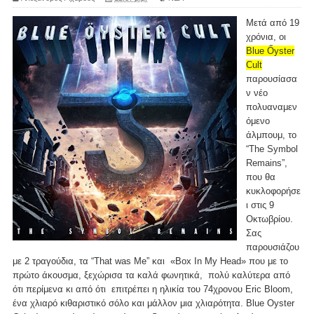
Μετά από 19
χρόνια, οι
Blue Őyster
Cult
παρουσίασα
ν νέο
πολυαναμεν
όμενο
άλμπουμ, το
“The Symbol
Remains”,
που θα
κυκλοφορήσε
ι στις 9
Οκτωβρίου.
Σας
παρουσιάζου
με 2 τραγούδια, τα “That was Me” και «Box In My Head» που με το
πρώτο άκουσμα, ξεχώρισα τα καλά φωνητικά, πολύ καλύτερα από
ότι περίμενα κι από ότι επιτρέπει η ηλικία του 74χρονου Eric Bloom,
ένα χλιαρό κιθαριστικό σόλο και μάλλον μια χλιαρότητα. Blue Oyster