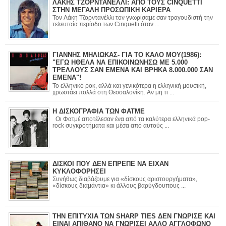
ΛΑΚΗΣ ΤΖΟΡΝΤΑΝΕΛΛΙ: ΑΠΟ ΤΟΥΣ CINQUETTI
ΣΤΗΝ ΜΕΓΑΛΗ ΠΡΟΣΩΠΙΚΗ ΚΑΡΙΕΡΑ
Τον Λάκη Τζορντανέλλι τον γνωρίσαμε σαν τραγουδιστή την
τελευταία περίοδο των Cinquetti όταν ...
ΓΙΑΝΝΗΣ ΜΗΛΙΩΚΑΣ- ΓΙΑ ΤΟ ΚΑΛΟ ΜΟΥ(1986):
"ΕΓΩ ΗΘΕΛΑ ΝΑ ΕΠΙΚΟΙΝΩΝΗΣΩ ΜΕ 5.000
ΤΡΕΛΛΟΥΣ ΣΑΝ ΕΜΕΝΑ ΚΑΙ ΒΡΗΚΑ 8.000.000 ΣΑΝ
ΕΜΕΝΑ"!
Το ελληνικό ροκ, αλλά και γενικότερα η ελληνική μουσική,
χρωστάει πολλά στη Θεσσαλονίκη. Αν μη τι ...
Η ΔΙΣΚΟΓΡΑΦΙΑ ΤΩΝ ΦΑΤΜΕ
Οι Φατμέ αποτέλεσαν ένα από τα καλύτερα ελληνικά pop-
rock συγκροτήματα και μέσα από αυτούς ...
ΔΙΣΚΟΙ ΠΟΥ ΔΕΝ ΕΠΡΕΠΕ ΝΑ ΕΙΧΑΝ
ΚΥΚΛΟΦΟΡΗΣΕΙ
Συνήθως διαβάζουμε για «δίσκους αριστουργήματα»,
«δίσκους διαμάντια» κι άλλους βαρύγδουπους ...
ΤΗΝ ΕΠΙΤΥΧΙΑ ΤΩΝ SHARP TIES ΔΕΝ ΓΝΩΡΙΣΕ ΚΑΙ
ΕΙΝΑΙ ΑΠΙΘΑΝΟ ΝΑ ΓΝΩΡΙΣΕΙ ΑΛΛΟ ΑΓΓΛΟΦΩΝΟ