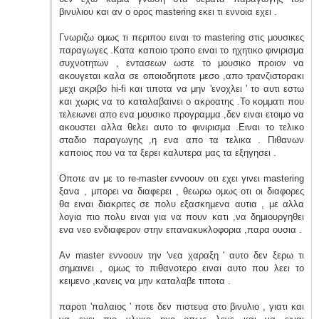
βινυλιου και αν ο ορος mastering εκει τι εννοια εχει .
Γνωριζω ομως τι περιπου ειναι το mastering στις μουσικες
παραγωγες .Κατα καποιο τροπο ειναι το ηχητικο φινιρισμα
συχνοτητων , εντασεων ωστε το μουσικο προιον να
ακουγεται καλα σε οποιοδηποτε μεσο ,απο τρανζιστορακι
μεχι ακριβο hi-fi και τιποτα να μην 'ενοχλει ' το αυτι εστω
και χωρις να το καταλαβαινει ο ακροατης .Το κομματι που
τελειωνει απο ενα μουσικο προγραμμα ,δεν ειναι ετοιμο να
ακουστει αλλα θελει αυτο το φινιρισμα .Ειναι το τελικο
σταδιο παραγωγης ,η ενα απο τα τελικα . Πιθανων
καποιος που να τα ξερει καλυτερα μας τα εξηγησει .
Οποτε αν με το re-master εννοουν οτι εχει γινει mastering
ξανα , μπορει να διαφερει , θεωρω ομως οτι οι διαφορες
θα ειναι διακριτες σε πολυ εξασκημενα αυτια , με αλλα
λογια πιο πολυ ειναι για να πουν κατι ,να δημιουργηθει
ενα νεο ενδιαφερον στην επανακυκλοφορια ,παρα ουσια .
Αν master εννοουν την 'νεα χαραξη ' αυτο δεν ξερω τι
σημαινει , ομως το πιθανοτερο ειναι αυτο που λεει το
κειμενο ,κανεις να μην καταλαβε τιποτα .
παροτι 'παλαιος ' ποτε δεν πιστευα στο βινυλιο , γιατι και