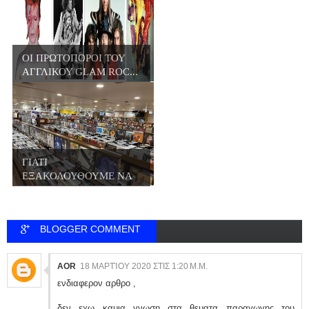
ΟΙ ΠΡΩΤΟΠΟΡΟΙ ΤΟΥ
ΑΓΓΛΙΚΟΥ GLAM ROC...
ΓΙΑΤΙ
ΕΞΑΚΟΛΟΥΘΟΥΜΕ ΝΑ
ΑΓΟΡΑΖΟΥΜΕ Β...
BLOGGER COMMENT
AOR
18 ΜΑΡΤΊΟΥ 2020 ΣΤΙΣ 1:20 Μ.Μ.
ενδιαφερον αρθρο ,
δεν εχω καμια γνωση στα θεματα παραγωγης του