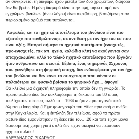
αν συγκρίνεται τη διαφορά ήχου μεταξύ των δύο χρωμάτων, διαφορά
δεν θα βρείτε. Η μόνη διαφορά είναι στην τιμή, αφού η τιμή των
εγχρώμων βινυλίων (άνευ λόγου) είναι ακριβότερη, βασιζόμενη στον
περιορισμένο αριθμό που τυπώνονται.
Ασφαλώς και το ηχητικό αποτέλεσμα του βινύλιου είναι πιο
«ζεστός» πιο «ανθρώπινος», σε αντίθεση με τον ήχο του cd που
είναι οξύς. Μπορεί σήμερα τα ηχητικά συστήματα (ενισχυτές,
προ-ενισχυτές, πικ απ, ηχεία, καλώδια κλπ) να ακούγονται σαν
απαρχαιωμένα, αλλά το τελικό ηχητικό αποτέλεσμα που έβγαζαν
ήταν ανθρώπινο και σωστό. Βέβαια, ένας σημερινός 25χρονος
που γεννήθηκε στη ψηφιακή εποχή, δεν ενδιαφέρεται για τον ήχο
του βινύλιου και δεν κάνει το συσχετισμό που κάνουν οι
παλαιότεροι και φυσικά βρίσκει το ψηφιακό ήχο… άψογο!
Θα κλείσω μια άχρηστή πληροφορία την οποία δεν τη γνώριζα. Το
πρώτο picture disc δεν κυκλοφόρησε τη δεκαετία του 80 όπως
τουλάχιστον πίστευα, αλλά το….1934 κι ήταν προπαγανδιστικό
άλμπουμ long play (LP)με φωτογραφία του Hitler πριν ακόμα ανέβει
στην Καγκελαρία. Και η έκπληξη δεν τελείωσε, αφού τα πρώτα
picture disc εμφανίστηκαν τη δεκαετία του….20 και τότε είχαν μόνοι
διακοσμητική χρήση γιατί απλά δεν είχαν σκεφτεί να περάσουν
ηχητικό αυλάκι!
ΑΛΕΞΑΝΔΡΟΣ ΡΙΧΑΡΔΟΣ