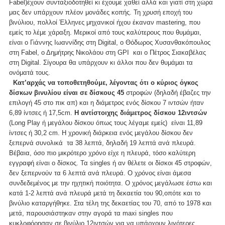
Fabel)έχουν συνταξιοδοτηθεί κι έχουμε χαθεί αλλά και γιατί στη χώρα
μας δεν υπάρχουν πλέον μονάδες κοπής. Τη χρυσή εποχή του
βινύλιου, πολλοί Έλληνες μηχανικοί ήχου έκαναν mastering, που
εμείς το λέμε χάραξη. Μερικοί από τους καλύτερους που θυμάμαι,
είναι ο Γιάννης Ιωαννίδης στη Digital, o Θόδωρος Χυσανθακόπουλος
στη Fabel, ο Δημήτρης Νικολάου στη GPI και ο Πέτρος Σιακαβέλας
στη Digital. Σίγουρα θα υπάρχουν κι άλλοι που δεν θυμάμαι τα
ονόματά τους.
Κατ’αρχάς να τοποθετηθούμε, λέγοντας ότι ο κύριος όγκος
δίσκων βινυλίου είναι σε δίσκους 45
στροφών (δηλαδή έβαζες την
επιλογή 45 στο πικ απ) και η διάμετρος ενός δίσκου 7 ιντσών ήταν
6,89 ίντσες ή 17,5cm.
Η αντίστοιχης διάμετρος δίσκου 12ιντσών
(Long Play ή μεγάλου δίσκου όπως τους λέγαμε εμείς) είναι 11,89
ίντσες ή 30,2 cm. Η χρονική διάρκεια ενός μεγάλου δίσκου δεν
ξεπερνά συνολικά τα 38 λεπτά, δηλαδή 19 λεπτά ανά πλευρά.
Βέβαια, όσο πιο μικρότερο χρόνο είχε η πλευρά, τόσο καλύτερη
εγγραφή είναι ο δίσκος. Τα singles ή αν θέλετε οι δίσκοι 45 στροφών,
δεν ξεπερνούν τα 6 λεπτά ανά πλευρά. Ο χρόνος είναι άμεσα
συνδεδεμένος με την ηχητική ποιότητα. Ο χρόνος μεγάλωσε έστω και
κατά 1-2 λεπτά ανά πλευρά μετά τη δεκαετία του 90,οπότε και το
βινύλιο καταργήθηκε. Στα τέλη της δεκαετίας του 70, από το 1978 και
μετά, παρουσιάστηκαν στην αγορά τα maxi singles που
κυκλοφόρησαν σε βινύλιο 12ιντσών για να υπάρχουν λιγότερες