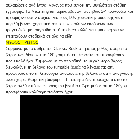
αυλακώσεις ανά ίντσα, γεγονός που ευνοεί την υψηλότερη στάθμη
εγγραφής. Τα Maxi singles περιλαμβάναν συνήθως 2-4 τραγούδια και
προοριζόντουσαν αρχικά για τους DJs χορευτικής μουσικής γιατί
περιλάμβαναν χορευτικά remix των πρώτων εκδόσεων των
τραγουδιών με τραγούδια από τη disco αλλά soul μουσική για να
επεκταθούν σταδιακά σε όλα τα είδη.
ΜΥΘΟΣ ΠΡΩΤΟΣ
Σύμφωνα με το άρθρο του Classic Rock ο πρώτος μύθος αφορά το
βάρος των δίσκων στα 180 γραμ, όπου θεωρείται ότι προσφέρουν
πολύ καλό ήχο. Σύμφωνα με το περιοδικό, το μεγαλύτερο βάρος
διευκολύνει τη βελόνα του turntable (εμείς τα λέγαμε πκ απ,
προφανώς από τη λειτουργία ανύψωσις της βελόνας) στην ανάγνωση,
αλλά χωρίς θεαματική διαφορά. Η ποιότητα δεν προέρχεται από το
βάρος αλλά από τις ενώσεις του βινυλίου. Άρα μύθος ότι τα 180γρμ.
προσφέρουν καλύτερη ποιότητα ήχου.