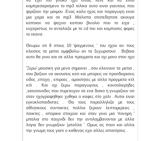
να εχει πιο γλυκο ηχο οπως λενε και να ειναι
κομπρεσαρισμενο το mp3 τελικα αυτο ειναι γιαυτους που
ψιριζουν την μαιμου .Ενας καλο ηχος και παραγωγη ειναι
μια χαρα και σε mp3 .Μαλιστα οποτεδηποτε ακουγα
καποιον να ψαχνει καποιο βινυλιο που το ειχα ,
ευχαριστως το ανταλαζα με το cd του και καμποσες φορες
το εκανα .
Θεωρω οτι 9 στους 10 'ψαγμενους ' του ηχου αν τους
κλεισεις τα ματια αμφιβαλω αν τα ξεχωρισουν . Βεβαια
αυτο θα γινει και σε αλλα πραγματα και οχι μονο στον ηχο
.
'Ξερω' μουσικη για μενα σημαινει , σου κλεινουν τα ματια ,
σου βαζουν να ακουσεις κατι και μπορεις να προσδιορισεις
ειδος ,εποχη , επιροες , ομοιοτητες με αλλα πραγματα κτλ
κτλ . Και οχι ξερω παραγωγους , κονσολιερηδες
,sessioναδες που συμετειχαν σε ενα δισκο η γνωριζουν οτι
οταν ηχογραφηθηκε χυθηκε ο καφες στο χαλι . Αυτοι ειναι
εγκυκλοπαιδιστες . Θα τους παραλληλιζα με τους
αθλητικους συντακτες πολλοι ξερουν λεπτομερειες ,
παικτες , ιστορικα στοιχεια και οταν γινει μια 'πονηρη '
μπαλια στο παιχνιδι δεν την αντιλαμβανονται με αλλα
λογια δεν γνωριζουν 'μπαλλα ' .Ομως ας πουν και αλλοι
την γνωμη τους γιατι ο καθενας εχει αλλες απαιτησεις .