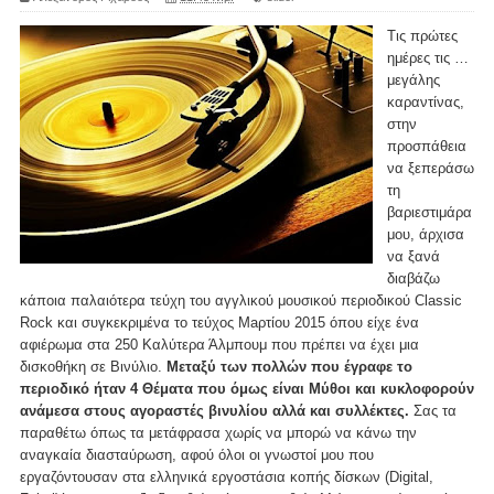
Τις πρώτες
ημέρες τις …
μεγάλης
καραντίνας,
στην
προσπάθεια
να ξεπεράσω
τη
βαριεστιμάρα
μου, άρχισα
να ξανά
διαβάζω
κάποια παλαιότερα τεύχη του αγγλικού μουσικού περιοδικού Classic
Rock και συγκεκριμένα το τεύχος Maρτίου 2015 όπου είχε ένα
αφιέρωμα στα 250 Καλύτερα Άλμπουμ που πρέπει να έχει μια
δισκοθήκη σε Βινύλιο.
Μεταξύ των πολλών που έγραφε το
περιοδικό ήταν 4 Θέματα που όμως είναι Μύθοι και κυκλοφορούν
ανάμεσα στους αγοραστές βινυλίου αλλά και συλλέκτες.
Σας τα
παραθέτω όπως τα μετάφρασα χωρίς να μπορώ να κάνω την
αναγκαία διασταύρωση, αφού όλοι οι γνωστοί μου που
εργαζόντουσαν στα ελληνικά εργοστάσια κοπής δίσκων (Digital,