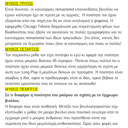
ΜΥΘΟΣ ΤΡΙΤΟΣ
Είναι δυνατόν, οι καινούργιες remastered επανεκδόσεις βινυλίου να
έχουν καλύτερο ήχο σε σχέση με τις αρχικές; H ποιότητα του ήχου
εξαρτάται από την πηγή και δη αν είναι αναλογική ή ψηφιακή. Η
εφημερίδα Chicago Tribune διοργάνωσε μια συγκέντρωση φίλων των
Beatlesόπου τους έβαλε να ακούσουν τις παλιές ηχογραφήσεις και τις
καινούργιες remastered των ίδιων τραγουδιών. Στο τέλος, κανείς δεν
μπορούσε να ξεχωρίσει ποιες ήταν οι καινούργιες και ποιες οι παλιές!
ΜΥΘΟΣ ΤΕΤΑΡΤΟΣ
Τον παρακάτω μύθο τον είχα πιστέψει κι εγώ κι αφορά την ποιότητα
ήχου στους μικρούς δίσκους 45 στροφών. Πίστευα όπως πολλοί ότι η
ποιότητα ήχου στους μικρούς δίσκους είναι χαμηλότερη σε σχέση με
αυτή των Long Play ή μεγάλων δίσκων αν προτιμάτε. Η ποιότητα είναι
ακριβώς η ίδια, αφού οι προδιαγραφές είναι οι ίδιες, αρκεί βέβαια το
εκάστοτε εργοστάσιο που τα τυπώνει να τις ακολουθεί.
ΜΥΘΟΣ ΠΕΜΠΤΟΣ
Σε τι διαφέρει η ποιότητα του μαύρου σε σχέση με το έγχρωμο
βινύλιο;
Η διαφορά τους είναι αισθητική. Μεταξύ των βινυλιοαγοραστών είχε
εξαπλωθεί ο μύθος ότι μαύρο βινύλιο είναι ποιοτικά ανώτερο από το
έγχρωμο γιατί ο μαύρος άνθρακας που προστίθεται κατά την
συμπίεση του δίνει μεγαλύτερη ανθεκτικότητα. Ώμος όσες φορές και