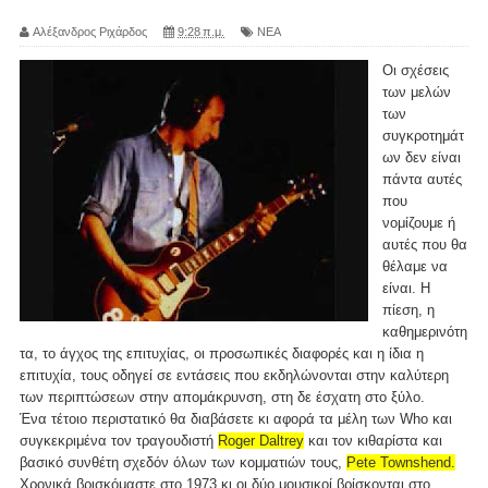
Αλέξανδρος Ριχάρδος
9:28 π.μ.
ΝΕΑ
Οι σχέσεις
των μελών
των
συγκροτημάτ
ων δεν είναι
πάντα αυτές
που
νομίζουμε ή
αυτές που θα
θέλαμε να
είναι. Η
πίεση, η
καθημερινότη
τα, το άγχος της επιτυχίας, οι προσωπικές διαφορές και η ίδια η
επιτυχία, τους οδηγεί σε εντάσεις που εκδηλώνονται στην καλύτερη
των περιπτώσεων στην απομάκρυνση, στη δε έσχατη στο ξύλο.
Ένα τέτοιο περιστατικό θα διαβάσετε κι αφορά τα μέλη των Who και
συγκεκριμένα τον τραγουδιστή
Roger Daltrey
και τον κιθαρίστα και
βασικό συνθέτη σχεδόν όλων των κομματιών τους,
Pete Townshend.
Χρονικά βρισκόμαστε στο 1973 κι οι δύο μουσικοί βρίσκονται στο