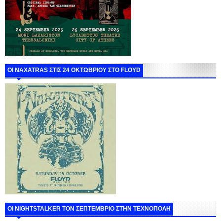
ΟΙ NAXATRAS ΣΤΙΣ 24 ΟΚΤΩΒΡΙΟΥ ΣΤΟ FLOYD
ΟΙ NIGHTSTALKER ΤΟΝ ΣΕΠΤΕΜΒΡΙΟ ΣΤΗΝ ΤΕΧΝΟΠΟΛΗ