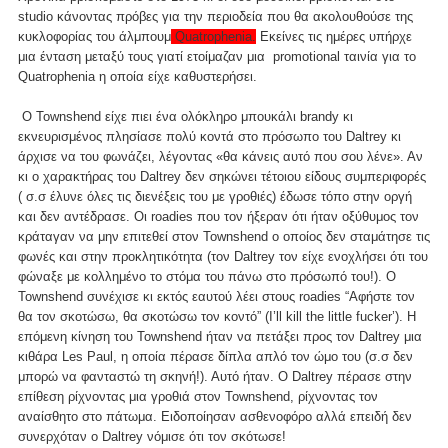
studio κάνοντας πρόβες για την περιοδεία που θα ακολουθούσε της
κυκλοφορίας του άλμπουμ
Quatrophenia
.
Εκείνες τις ημέρες υπήρχε
μια ένταση μεταξύ τους γιατί ετοίμαζαν μια promotional ταινία για το
Quatrophenia η οποία είχε καθυστερήσει.
Ο Townshend είχε πιει ένα ολόκληρο μπουκάλι brandy κι
εκνευρισμένος πλησίασε πολύ κοντά στο πρόσωπο του Daltrey κι
άρχισε να του φωνάζει, λέγοντας «θα κάνεις αυτό που σου λένε». Αν
κι ο χαρακτήρας του Daltrey δεν σηκώνει τέτοιου είδους συμπεριφορές
( σ.σ έλυνε όλες τις διενέξεις του με γροθιές) έδωσε τόπο στην οργή
και δεν αντέδρασε. Οι roadies που τον ήξεραν ότι ήταν οξύθυμος τον
κράταγαν να μην επιτεθεί στον Townshend ο οποίος δεν σταμάτησε τις
φωνές και στην προκλητικότητα (τον Daltrey τον είχε ενοχλήσει ότι του
φώναξε με κολλημένο το στόμα του πάνω στο πρόσωπό του!). Ο
Townshend συνέχισε κι εκτός εαυτού λέει στους roadies “Αφήστε τον
θα τον σκοτώσω, θα σκοτώσω τον κοντό” (Ι’ll kill the little fucker’). H
επόμενη κίνηση του Townshend ήταν να πετάξει προς τον Daltrey μια
κιθάρα Les Paul, η οποία πέρασε δίπλα απλό τον ώμο του (σ.σ δεν
μπορώ να φανταστώ τη σκηνή!). Αυτό ήταν. Ο Daltrey πέρασε στην
επίθεση ρίχνοντας μια γροθιά στον Townshend, ρίχνοντας τον
αναίσθητο στο πάτωμα. Ειδοποίησαν ασθενοφόρο αλλά επειδή δεν
συνερχόταν ο Daltrey νόμισε ότι τον σκότωσε!