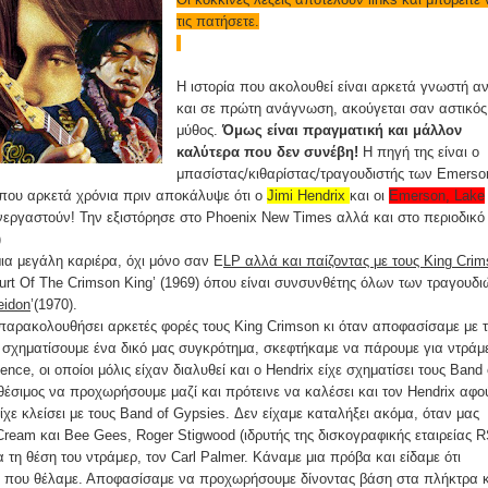
τις πατήσετε.
Η ιστορία που ακολουθεί είναι αρκετά γνωστή α
και σε πρώτη ανάγνωση, ακούγεται σαν αστικός
μύθος.
Όμως είναι πραγματική και μάλλον
καλύτερα που δεν συνέβη!
Η πηγή της είναι ο
μπασίστας/κιθαρίστας/τραγουδιστής των Emerso
που αρκετά χρόνια πριν αποκάλυψε ότι ο
Jimi Hendrix
και οι
Emerson, Lake
νεργαστούν! Την εξιστόρησε στο Phoenix New Times αλλά και στο περιοδικό
)
μια μεγάλη καριέρα, όχι μόνο σαν E
LP αλλά και παίζοντας με τους King Cri
ourt Of The Crimson King’ (1969) όπου είναι συνσυνθέτης όλων των τραγουδι
eidon
’(1970).
ε παρακολουθήσει αρκετές φορές τους King Crimson κι όταν αποφασίσαμε με 
 σχηματίσουμε ένα δικό μας συγκρότημα, σκεφτήκαμε να πάρουμε για ντράμ
ence, οι οποίοι μόλις είχαν διαλυθεί και ο Hendrix είχε σχηματίσει τους Band 
αθέσιμος να προχωρήσουμε μαζί και πρότεινε να καλέσει και τον Hendrix αφο
είχε κλείσει με τους Band of Gypsies. Δεν είχαμε καταλήξει ακόμα, όταν μας
ream και Bee Gees, Roger Stigwood (ιδρυτής της δισκογραφικής εταιρείας 
α τη θέση του ντράμερ, τον Carl Palmer. Κάναμε μια πρόβα και είδαμε ότι
ήχο που θέλαμε. Αποφασίσαμε να προχωρήσουμε δίνοντας βάση στα πλήκτρα 