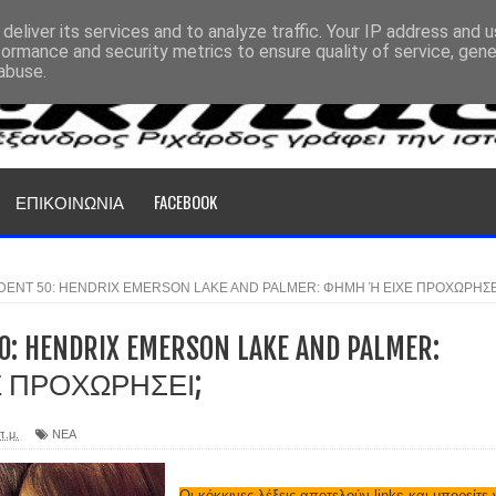
deliver its services and to analyze traffic. Your IP address and 
formance and security metrics to ensure quality of service, gen
abuse.
ΕΠΙΚΟΙΝΩΝΙΑ
FACEBOOK
DENT 50: HENDRIX EMERSON LAKE AND PALMER: ΦΗΜΗ Ή ΕΙΧΕ ΠΡΟΧΩΡΗΣΕ
0: HENDRIX EMERSON LAKE AND PALMER:
 ΠΡΟΧΩΡΗΣΕΙ;
π.μ.
ΝΕΑ
Οι κόκκινες λέξεις αποτελούν
links
και μπορείτε 