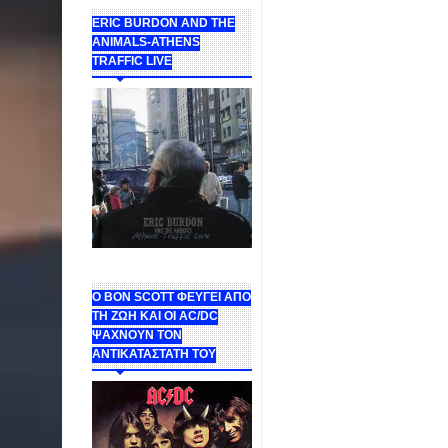
ERIC BURDON AND THE
ANIMALS-ATHENS
TRAFFIC LIVE
Ο BON SCOTT ΦΕΥΓΕΙ ΑΠΟ
ΤΗ ΖΩΗ ΚΑΙ ΟΙ AC/DC
ΨΑΧΝΟΥΝ ΤΟΝ
ΑΝΤΙΚΑΤΑΣΤΑΤΗ ΤΟΥ