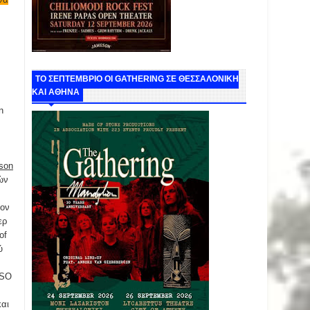
ν
ΤΟ ΣΕΠΤΕΜΒΡΙΟ ΟΙ GATHERING ΣΕ ΘΕΣΣΑΛΟΝΙΚΗ
ΚΑΙ ΑΘΗΝΑ
n
mson
ών
τον
ερ
of
ύ
RSO
και