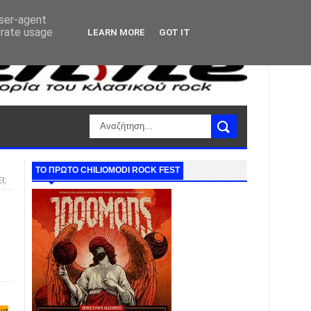
user-agent
erate usage
LEARN MORE
GOT IT
ΤΟ ΠΡΩΤΟ CHILIOMODI ROCK FEST
Ι;
να