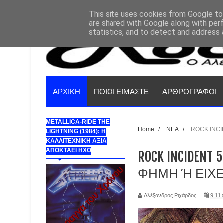
This site uses cookies from Google to 
are shared with Google along with per
statistics, and to detect and address 
ΑΡΧΙΚΗ
ΠΟΙΟΙ ΕΙΜΑΣΤΕ
ΑΡΘΡΟΓΡΑΦΟΙ
METALLICA-RIDE THE
Home
/
ΝΕΑ
/
ROCK INCI
LIGHTNING (1984): Η
ΚΑΛΛΙΤΕΧΝΙΚΗ ΑΞΙΑ
ΑΠΟΚΤΑΕΙ ΗΧΟ
ROCK INCIDENT 5
ΦΗΜΗ Ή ΕΙΧΕ
Αλέξανδρος Ριχάρδος
9:11 