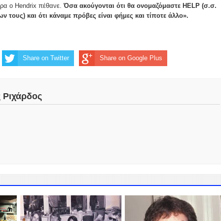
ερα ο Hendrix πέθανε.
Όσα ακούγονται ότι θα ονομαζόμαστε HELP (σ.σ.
ν τους) και ότι κάναμε πρόβες είναι φήμες και τίποτε άλλο».
Share on Twitter
Share on Google Plus
ς Ριχάρδος