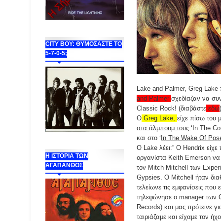
CITY BOY: ΘΥΜΟΣΑΣΤΕ ΤΟ
5-7-0-5;
Lake and Palme
r
,
Greg Lake
and Palmer
σχεδίαζαν να συ
Classic Rock! (διαβάστε
εδώ
Ο
Greg Lake,
είχε πίσω του 
στα άλμπουμ τους
‘In The C
και στο ‘
In The Wake Of Pos
Ο Lake λέει:” O Hendrix είχ
Η ΙΣΤΟΡΙΑ ΤΩΝ
οργανίστα Keith Emerson να
ΑΓΑΠΑΝΘΟΣ
τον Mitch Mitchell των Experi
Gypsies. Ο Mitchell ήταν δι
τελείωνε τις εμφανίσεις που 
τηλεφώνησε ο manager των C
Records) και μας πρότεινε γι
ταιριάζαμε και είχαμε τον 