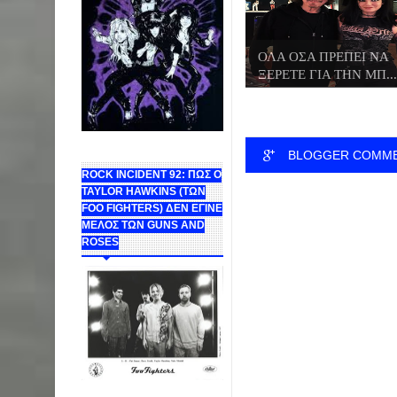
ΟΛΑ ΟΣΑ ΠΡΕΠΕΙ ΝΑ
ΞΕΡΕΤΕ ΓΙΑ ΤΗΝ ΜΠ...
BLOGGER COMM
ROCK INCIDENT 92: ΠΩΣ Ο
TAYLOR HAWKINS (ΤΩΝ
FOO FIGHTERS) ΔΕΝ ΕΓΙΝΕ
ΜΕΛΟΣ ΤΩΝ GUNS AND
ROSES