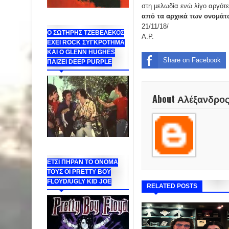
στη μελωδία ενώ λίγο αργότ
από τα αρχικά των ονομάτω
21/11/18/
Ο ΣΩΤΗΡΗΣ ΤΖΕΒΕΛΕΚΟΣ
Α.Ρ.
ΕΧΕΙ ROCK ΣΥΓΚΡΟΤΗΜΑ
ΚΑΙ Ο GLENN HUGHES
Share on Facebook
ΠΑΙΖΕΙ DEEP PURPLE
About Αλέξανδρο
ΕΤΣΙ ΠΗΡΑΝ ΤΟ ΟΝΟΜΑ
ΤΟΥΣ ΟΙ PRETTY BOY
FLOYD/UGLY KID JOE
RELATED POSTS