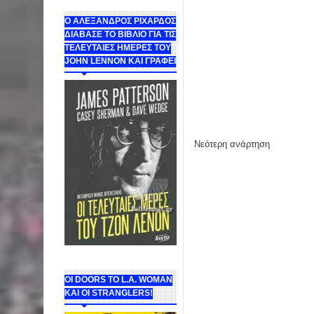
Ο ΑΛΕΞΑΝΔΡΟΣ ΡΙΧΑΡΔΟΣ
ΔΙΑΒΑΣΕ ΤΟ ΒΙΒΛΙΟ ΓΙΑ ΤΙΣ
ΤΕΛΕΥΤΑΙΕΣ ΗΜΕΡΕΣ ΤΟΥ
JOHN LENNON ΚΑΙ ΓΡΑΦΕΙ
Νεότερη ανάρτηση
ΟΙ DOORS ΤΟ L.A. WOMAN
KAI OI STRANGLERS!