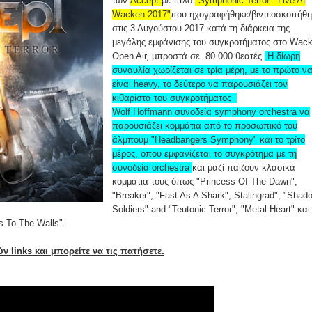
των
Accept
με τίτλο
"Symphonic Terror - Live At
Wacken 2017"
που ηχογραφήθηκε/βιντεοσκοπήθη
στις 3 Αυγούστου 2017 κατά τη διάρκεια της
μεγάλης εμφάνισης του συγκροτήματος στο Wac
Open Air, μπροστά σε 80.000 θεατές.
Η δίωρη
συναυλία χωρίζεται σε τρία μέρη, με το πρώτο ν
είναι heavy, το δεύτερο να παρουσιάζει τον
κιθαρίστα του συγκροτήματος
Wolf Hoffmann συνοδεία symphony orchestra να
παρουσιάζει κομμάτια από το προσωπικό του
άλμπουμ "Headbangers Symphony" και το τρίτο
μέρος, όπου εμφανίζεται το συγκρότημα με τη
συνοδεία orchestra
και μαζί παίζουν κλασικά
κομμάτια τους όπως "Princess Of The Dawn",
"Breaker", "Fast As A Shark", Stalingrad", "Shad
Soldiers" and "Teutonic Terror", "Metal Heart" και
s To The Walls".
ούν
links
και μπορείτε να τις πατήσετε.