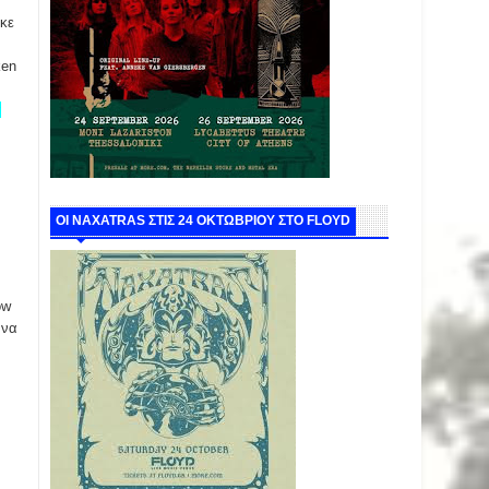
κε
ken
α
ΟΙ NAXATRAS ΣΤΙΣ 24 ΟΚΤΩΒΡΙΟΥ ΣΤΟ FLOYD
ow
 να