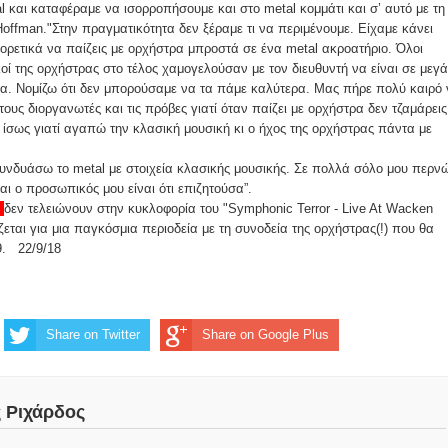
al και καταφέραμε να ισορροπήσουμε και στο metal κομμάτι και σ’ αυτό με τη
Hoffman."Στην πραγματικότητα δεν ξέραμε τι να περιμένουμε. Είχαμε κάνει
ορετικά να παίζεις με ορχήστρα μπροστά σε ένα metal ακροατήριο. Όλοι
οί της ορχήστρας στο τέλος χαμογελούσαν με τον διευθυντή να είναι σε μεγ
μα. Νομίζω ότι δεν μπορούσαμε να τα πάμε καλύτερα. Μας πήρε πολύ καιρό
υς διοργανωτές και τις πρόβες γιατί όταν παίζει με ορχήστρα δεν τζαμάρεις
ίσως γιατί αγαπώ την κλασική μουσική κι ο ήχος της ορχήστρας πάντα με
συνδυάσω το metal με στοιχεία κλασικής μουσικής. Σε πολλά σόλο μου περν
αι ο προσωπικός μου είναι ότι επιζητούσα”.
δεν τελειώνουν στην κυκλοφορία του "Symphonic Terror - Live At Wacken
ζεται για μια παγκόσμια περιοδεία με τη συνοδεία της ορχήστρας(!) που θα
9. 22/9/18
Share on Twitter
Share on Google Plus
ς Ριχάρδος