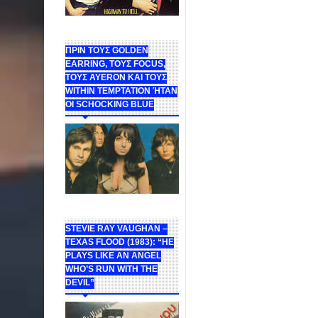
ΠΡΙΝ ΤΟΥΣ GOLDEN
EARRING, ΤΟΥΣ FOCUS,
ΤΟΥΣ ΑΥΕROΝ ΚΑΙ ΤΟΥΣ
WITHIN TEMPTATION ΉΤΑΝ
ΟΙ SCHOCKING BLUE
STEVIE RAY VAUGHAN –
TEXAS FLOOD (1983): “HE
PLAYS LIKE AN ANGEL
WHO’S RUN WITH THE
DEVIL”