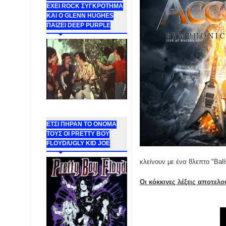
ΕΧΕΙ ROCK ΣΥΓΚΡΟΤΗΜΑ
ΚΑΙ Ο GLENN HUGHES
ΠΑΙΖΕΙ DEEP PURPLE
ΕΤΣΙ ΠΗΡΑΝ ΤΟ ΟΝΟΜΑ
ΤΟΥΣ ΟΙ PRETTY BOY
FLOYD/UGLY KID JOE
κλείνουν με ένα 8λεπτο "Ball
Οι κόκκινες λέξεις αποτελ