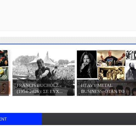
FRANCIS BUCHOLZ
HEAVY METAL
..
(1954-2026): ΣΕ ΕΥΧ...
BUSINESS: ΟΤΑΝ ΤΟ
META...
ENT