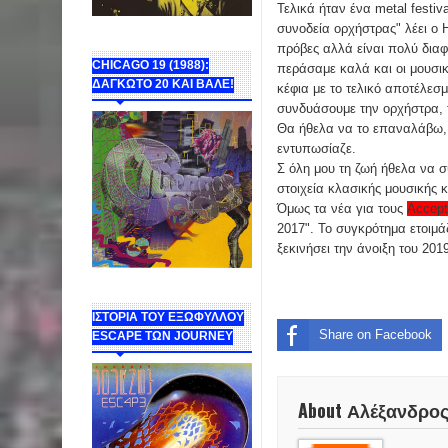
Τελικά ήταν ένα metal festiv
συνοδεία ορχήστρας" λέει ο 
πρόβες αλλά είναι πολύ διαφ
CHICAGO 19 (1988):
περάσαμε καλά και οι μουσικ
ΔΑΓΚΩΤΟ 20 ΚΑΙ ΒΑΛΕ!
κέφια με το τελικό αποτέλεσ
συνδυάσουμε την ορχήστρα, το
Θα ήθελα να το επαναλάβω, 
εντυπωσίαζε.
Σ όλη μου τη ζωή ήθελα να 
στοιχεία κλασικής μουσικής κ
Όμως τα νέα για τους
Accept
2017". Το συγκρότημα ετοιμά
ξεκινήσει την άνοιξη του 201
ΙΣΤΟΡΙΑ ΤΟΥ ΕΞΩΦΥΛΛΟΥ
Share on Facebook
ESCAPE ΤΩΝ JOURNEY
About Αλέξανδρο