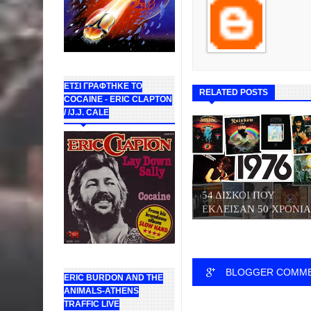
ΕΤΣΙ ΓΡΑΦΤΗΚΕ ΤΟ
RELATED POSTS
COCAINE - ERIC CLAPTON
/ /J.J. CALE
54 ΔΙΣΚΟΙ ΠΟΥ
ΕΚΛΕΙΣΑΝ 50 ΧΡΟΝΙΑ .
BLOGGER COMM
ERIC BURDON AND THE
ANIMALS-ATHENS
TRAFFIC LIVE