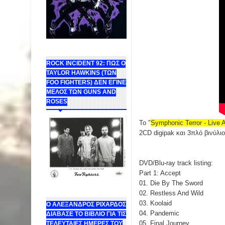
ROCK INCIDENT 92: ΠΩΣ Ο
TAYLOR HAWKINS (ΤΩΝ
FOO FIGHTERS) ΔΕΝ ΕΓΙΝΕ
ΜΕΛΟΣ ΤΩΝ GUNS AND
ROSES
Το "
Symphonic Terror - Live
2CD digipak και 3πλό βινύλιο
DVD/Blu-ray track listing:
Part 1: Accept
01. Die By The Sword
02. Restless And Wild
03. Koolaid
Ο ΑΛΕΞΑΝΔΡΟΣ ΡΙΧΑΡΔΟΣ
04. Pandemic
ΔΙΑΒΑΣΕ ΤΟ ΒΙΒΛΙΟ ΓΙΑ ΤΙΣ
05. Final Journey
ΤΕΛΕΥΤΑΙΕΣ ΗΜΕΡΕΣ ΤΟΥ