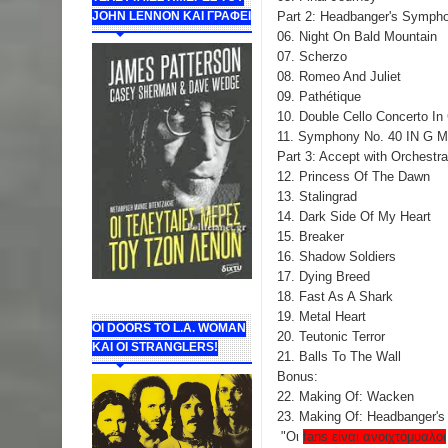
Part 2: Headbanger's Symph
JOHN LENNON ΚΑΙ ΓΡΑΦΕΙ
06. Night On Bald Mountain
07. Scherzo
08. Romeo And Juliet
09. Pathétique
10. Double Cello Concerto In
11. Symphony No. 40 IN G M
Part 3: Accept with Orchestra
12. Princess Of The Dawn
13. Stalingrad
14. Dark Side Of My Heart
15. Breaker
16. Shadow Soldiers
17. Dying Breed
18. Fast As A Shark
19. Metal Heart
ΟΙ DOORS ΤΟ L.A. WOMAN
20. Teutonic Terror
KAI OI STRANGLERS!
21. Balls To The Wall
Bonus:
22. Making Of: Wacken
23. Making Of: Headbanger'
"Οι
fans είναι ανοιχτόμυαλοι