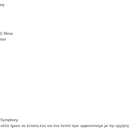
ony
 G Minor
inor
s Symphony
αλλά ήμουν σε ένταση έως και ένα λεπτό πριν εμφανιστούμε με την ορχήστ