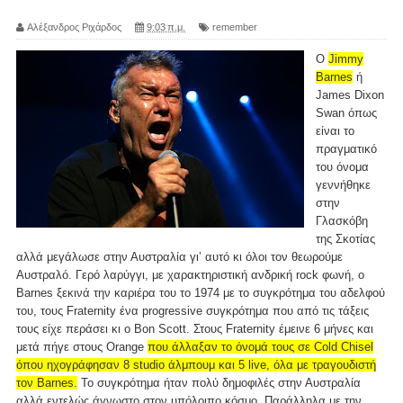
Αλέξανδρος Ριχάρδος
9:03 π.μ.
remember
O
Jimmy
Barnes
ή
James Dixon
Swan όπως
είναι το
πραγματικό
του όνομα
γεννήθηκε
στην
Γλασκόβη
της Σκοτίας
αλλά μεγάλωσε στην Αυστραλία γι’ αυτό κι όλοι τον θεωρούμε
Αυστραλό. Γερό λαρύγγι, με χαρακτηριστική ανδρική rock φωνή, ο
Barnes ξεκινά την καριέρα του το 1974 με το συγκρότημα του αδελφού
του, τους Fraternity ένα progressive συγκρότημα που από τις τάξεις
τους είχε περάσει κι ο Bon Scott. Στους Fraternity έμεινε 6 μήνες και
μετά πήγε στους Orange
που άλλαξαν το όνομά τους σε Cold Chisel
όπου ηχογράφησαν 8 studio άλμπουμ και 5 live, όλα με τραγουδιστή
τον Barnes.
Το συγκρότημα ήταν πολύ δημοφιλές στην Αυστραλία
αλλά εντελώς άγνωστο στον υπόλοιπο κόσμο. Παράλληλα με την