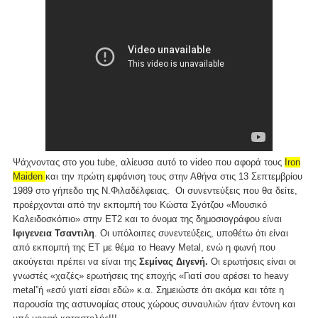
Ψάχνοντας στο you tube, αλίευσα αυτό το video που αφορά τους
Iron
Maiden
και την πρώτη εμφάνιση τους στην Αθήνα στις 13 Σεπτεμβρίου
1989 στο γήπεδο της Ν.Φιλαδέλφειας. Οι συνεντεύξεις που θα δείτε,
προέρχονται από την εκπομπή του Κώστα Σγότζου «Μουσικό
Καλειδοσκόπιο» στην ΕΤ2 και το όνομα της δημοσιογράφου είναι
Ιφιγενεια Τσαντιλη
. Οι υπόλοιπες συνεντεύξεις, υποθέτω ότι είναι
από εκπομπή της ΕΤ με θέμα το Heavy Metal, ενώ η φωνή που
ακούγεται πρέπει να είναι της
Σεμίνας Διγενή.
Οι ερωτήσεις είναι οι
γνωστές «χαζές» ερωτήσεις της εποχής «Γιατί σου αρέσει το heavy
metal”ή «εσύ γιατί είσαι εδώ» κ.α. Σημειώστε ότι ακόμα και τότε η
παρουσία της αστυνομίας στους χώρους συναυλιών ήταν έντονη και