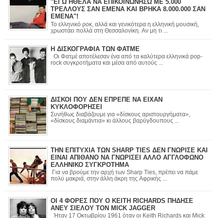
"ΕΓΩ ΗΘΕΛΑ ΝΑ ΕΠΙΚΟΙΝΩΝΗΣΩ ΜΕ 5.000
ΤΡΕΛΛΟΥΣ ΣΑΝ ΕΜΕΝΑ ΚΑΙ ΒΡΗΚΑ 8.000.000 ΣΑΝ
ΕΜΕΝΑ"!
Το ελληνικό ροκ, αλλά και γενικότερα η ελληνική μουσική,
χρωστάει πολλά στη Θεσσαλονίκη. Αν μη τι ...
Η ΔΙΣΚΟΓΡΑΦΙΑ ΤΩΝ ΦΑΤΜΕ
Οι Φατμέ αποτέλεσαν ένα από τα καλύτερα ελληνικά pop-
rock συγκροτήματα και μέσα από αυτούς ...
ΔΙΣΚΟΙ ΠΟΥ ΔΕΝ ΕΠΡΕΠΕ ΝΑ ΕΙΧΑΝ
ΚΥΚΛΟΦΟΡΗΣΕΙ
Συνήθως διαβάζουμε για «δίσκους αριστουργήματα»,
«δίσκους διαμάντια» κι άλλους βαρύγδουπους ...
ΤΗΝ ΕΠΙΤΥΧΙΑ ΤΩΝ SHARP TIES ΔΕΝ ΓΝΩΡΙΣΕ ΚΑΙ
ΕΙΝΑΙ ΑΠΙΘΑΝΟ ΝΑ ΓΝΩΡΙΣΕΙ ΑΛΛΟ ΑΓΓΛΟΦΩΝΟ
ΕΛΛΗΝΙΚΟ ΣΥΓΚΡΟΤΗΜΑ
Για να βρούμε την αρχή των Sharp Ties, πρέπει να πάμε
πολύ μακριά, στην άλλη άκρη της Αφρικής ...
ΟΙ 4 ΦΟΡΕΣ ΠΟΥ Ο KEITH RICHARDS ΠΗΔΗΣΕ
ΑΝΕΥ ΣΙΕΛΟΥ ΤΟΝ MICK JAGGER
Ήταν 17 Οκτωβρίου 1961 όταν οι Keith Richards και Mick