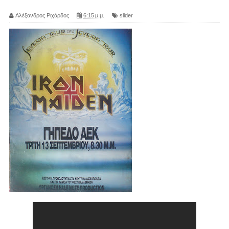
Αλέξανδρος Ριχάρδος
6:15 μ.μ.
slider