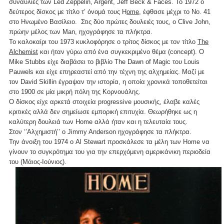
συναυλίες των Led Zeppelin, Argent, Jeff Beck & Faces. Το 1972 ο
δεύτερος δίσκος με τίτλο τ’ όνομά τους H
ome
, έφθασε μέχρι το Νο. 41
στο Ηνωμένο Βασίλειο. Στις δύο πρώτες δουλειές τους, o Clive John,
πρώην μέλος των Man, ηχογράφησε τα πλήκτρα.
Το καλοκαίρι του 1973 κυκλοφόρησε ο τρίτος δίσκος με τον τίτλο
The
Alchemist
και ήταν γύρω από ένα συγκεκριμένο θέμα (concept). Ο
Mike Stubbs είχε διαβάσει το βιβλίο The Dawn of Magic του Louis
Pauwels και είχε επηρεαστεί από την τέχνη της αλχημείας. Μαζί με
τον David Skillin έγραψαν την ιστορία, η οποία χρονικά τοποθετείται
στο 1900 σε μία μικρή πόλη της Κορνουάλης.
Ο δίσκος είχε αρκετά στοιχεία progressive μουσικής, έλαβε καλές
κριτικές αλλά δεν σημείωσε εμπορική επιτυχία. Θεωρήθηκε ως η
καλύτερη δουλειά των Home αλλά ήταν και η τελευταία τους.
Στον ‘’Αλχημιστή’’ ο Jimmy Anderson ηχογράφησε τα πλήκτρα.
Την άνοιξη του 1974 ο Al Stewart προσκάλεσε τα μέλη των Home να
γίνουν το συγκρότημα του για την επερχόμενη αμερικάνικη περιοδεία
του (Μάιος-Ιούνιος).