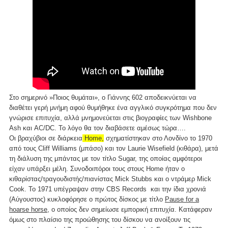
Στο σημερινό »Ποιος θυμάται», ο Γιάννης 602 αποδεικνύεται να
διαθέτει γερή μνήμη αφού θυμήθηκε ένα αγγλικό συγκρότημα που δεν
γνώρισε επιτυχία, αλλά μνημονεύεται στις βιογραφίες των Wishbone
Ash και AC/DC. Το λόγο θα τον διαβάσετε αμέσως τώρα….
Οι βραχύβιοι σε διάρκεια
Home,
σχηματίστηκαν στο Λονδίνο το 1970
από τους Cliff Williams (μπάσο) και τον Laurie Wisefield (κιθάρα), μετά
τη διάλυση της μπάντας με τον τίτλο Sugar, της οποίας αμφότεροι
είχαν υπάρξει μέλη. Συνοδοιπόροι τους στους Home ήταν ο
κιθαρίστας/τραγουδιστής/πιανίστας Mick Stubbs και ο ντράμερ Mick
Cook. Το 1971 υπέγραψαν στην CBS Records και την ίδια χρονιά
(Αύγουστος) κυκλοφόρησε ο πρώτος δίσκος με τίτλο
Pause for a
hoarse horse
, ο οποίος δεν σημείωσε εμπορική επιτυχία. Κατάφεραν
όμως στο πλαίσιο της προώθησης του δίσκου να ανοίξουν τις