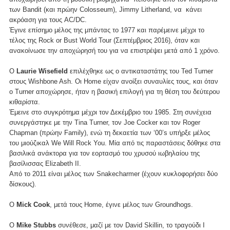
των Bandit (και πρώην Colosseum), Jimmy Litherland, να κάνει
ακρόαση για τους AC/DC.
Έγινε επίσημο μέλος της μπάντας το 1977 και παρέμεινε μέχρι το
τέλος της Rock or Bust World Tour (Σεπτέμβριος 2016), όταν και
ανακοίνωσε την αποχώρησή του για να επιστρέψει μετά από 1 χρόνο.
Ο
Laurie Wisefield
επιλέχθηκε ως ο αντικαταστάτης του Ted Turner
στους Wishbone Ash. Οι Home είχαν ανοίξει συναυλίες τους, και όταν
ο Turner αποχώρησε, ήταν η βασική επιλογή για τη θέση του δεύτερου
κιθαρίστα.
Έμεινε στο συγκρότημα μέχρι τον Δεκέμβριο του 1985. Στη συνέχεια
συνεργάστηκε με την Tina Turner, τον Joe Cocker και τον Roger
Chapman (πρώην Family), ενώ τη δεκαετία των ‘00’s υπήρξε μέλος
του μιούζικαλ We Will Rock You. Μία από τις παραστάσεις δόθηκε στα
βασιλικά ανάκτορα για τον εορτασμό του χρυσού ιωβηλαίου της
βασίλισσας Elizabeth II.
Από το 2011 είναι μέλος των Snakecharmer (έχουν κυκλοφορήσει δύο
δίσκους).
Ο
Mick Cook
, μετά τους Home, έγινε μέλος των Groundhogs.
Ο
Mike Stubbs
συνέθεσε, μαζί με τον David Skillin, το τραγούδι I