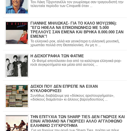
Τον Λάκη Τζορντανέλλι τον γνωρίσαμε σαν τραγουδιστή την
τελευταία περίοδο των Cinquetti όταν ...
ΓΙΑΝΝΗΣ ΜΗΛΙΩΚΑΣ- ΓΙΑ ΤΟ ΚΑΛΟ ΜΟΥ(1986):
"ΕΓΩ ΗΘΕΛΑ ΝΑ ΕΠΙΚΟΙΝΩΝΗΣΩ ΜΕ 5.000
ΤΡΕΛΛΟΥΣ ΣΑΝ ΕΜΕΝΑ ΚΑΙ ΒΡΗΚΑ 8.000.000 ΣΑΝ
ΕΜΕΝΑ"!
Το ελληνικό ροκ, αλλά και γενικότερα η ελληνική μουσική,
χρωστάει πολλά στη Θεσσαλονίκη. Αν μη τι ...
Η ΔΙΣΚΟΓΡΑΦΙΑ ΤΩΝ ΦΑΤΜΕ
Οι Φατμέ αποτέλεσαν ένα από τα καλύτερα ελληνικά pop-
rock συγκροτήματα και μέσα από αυτούς ...
ΔΙΣΚΟΙ ΠΟΥ ΔΕΝ ΕΠΡΕΠΕ ΝΑ ΕΙΧΑΝ
ΚΥΚΛΟΦΟΡΗΣΕΙ
Συνήθως διαβάζουμε για «δίσκους αριστουργήματα»,
«δίσκους διαμάντια» κι άλλους βαρύγδουπους ...
ΤΗΝ ΕΠΙΤΥΧΙΑ ΤΩΝ SHARP TIES ΔΕΝ ΓΝΩΡΙΣΕ ΚΑΙ
ΕΙΝΑΙ ΑΠΙΘΑΝΟ ΝΑ ΓΝΩΡΙΣΕΙ ΑΛΛΟ ΑΓΓΛΟΦΩΝΟ
ΕΛΛΗΝΙΚΟ ΣΥΓΚΡΟΤΗΜΑ
Για να βρούμε την αρχή των Sharp Ties, πρέπει να πάμε