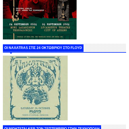
ΟΙ NAXATRAS ΣΤΙΣ 24 ΟΚΤΩΒΡΙΟΥ ΣΤΟ FLOYD
ΟΙ NIGHTSTALKER ΤΟΝ ΣΕΠΤΕΜΒΡΙΟ ΣΤΗΝ ΤΕΧΝΟΠΟΛΗ