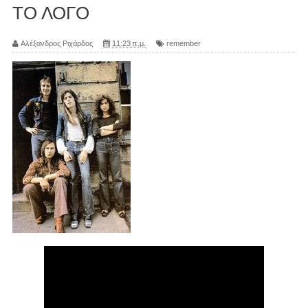
ΤΟ ΛΟΓΟ
Αλέξανδρος Ριχάρδος
11:23 π.μ.
remember