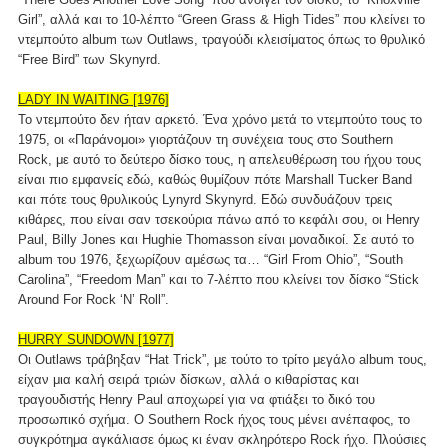
Girl”, αλλά και το 10-λέπτο “Green Grass & High Tides” που κλείνει το
ντεμπούτο album των Outlaws, τραγούδι κλεισίματος όπως το θρυλικό
“Free Bird” των Skynyrd.
LADY IN WAITING [1976]
Το ντεμπούτο δεν ήταν αρκετό. Ένα χρόνο μετά το ντεμπούτο τους το
1975, οι «Παράνομοι» γιορτάζουν τη συνέχεια τους στο Southern
Rock, με αυτό το δεύτερο δίσκο τους, η απελευθέρωση του ήχου τους
είναι πιο εμφανείς εδώ, καθώς θυμίζουν πότε Marshall Tucker Band
και πότε τους θρυλικούς Lynyrd Skynyrd. Εδώ συνδυάζουν τρεις
κιθάρες, που είναι σαν τσεκούρια πάνω από το κεφάλι σου, οι Henry
Paul, Billy Jones και Hughie Thomasson είναι μοναδικοί. Σε αυτό το
album του 1976, ξεχωρίζουν αμέσως τα… “Girl From Ohio”, “South
Carolina”, “Freedom Man” και το 7-λέπτο που κλείνει τον δίσκο “Stick
Around For Rock ‘N’ Roll”.
HURRY SUNDOWN [1977]
Οι Outlaws τράβηξαν “Hat Trick”, με τούτο το τρίτο μεγάλο album τους,
είχαν μια καλή σειρά τριών δίσκων, αλλά ο κιθαρίστας και
τραγουδιστής Henry Paul αποχωρεί για να φτιάξει το δικό του
προσωπικό σχήμα. Ο Southern Rock ήχος τους μένει ανέπαφος, το
συγκρότημα αγκάλιασε όμως κι έναν σκληρότερο Rock ήχο. Πλούσιες