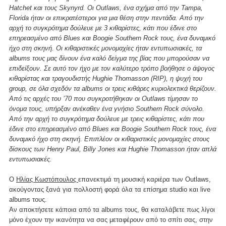
Hatchet και τους Skynyrd. Οι Outlaws, ένα σχήμα από την Tampa,
Florida ήταν οι επικρατέστεροι για μια θέση στην πεντάδα. Από την
αρχή το συγκρότημα δούλευε με 3 κιθαρίστες, κάτι που έδινε στο
επηρεασμένο από Blues και Boogie Southern Rock τους, ένα δυναμικό
ήχο στη σκηνή. Οι κιθαριστικές μονομαχίες ήταν εντυπωσιακές, τα
albums τους μας δίνουν ένα καλό δείγμα της βίας που μπορούσαν να
επιδείξουν. Σε αυτό τον ήχο με τον καλύτερο τρόπο βοήθησε ο άψογος
κιθαρίστας και τραγουδιστής Hughie Thomasson (RIP), η ψυχή του
group, σε όλα σχεδόν τα albums οι τρεις κιθάρες κυριολεκτικά θερίζουν.
Από τις αρχές του ’70 που συγκροτήθηκαν οι Outlaws τίμησαν το
όνομα τους, υπήρξαν ανέκαθεν ένα γνήσιο Southern Rock σύνολο.
Από την αρχή το συγκρότημα δούλευε με τρεις κιθαρίστες, κάτι που
έδινε στο επηρεασμένο από Blues και Boogie Southern Rock τους, ένα
δυναμικό ήχο στη σκηνή. Επιπλέον οι κιθαριστικές μονομαχίες στους
δίσκους των Henry Paul, Billy Jones και Hughie Thomasson ήταν απλά
εντυπωσιακές.
Ο
Ηλίας Κωστόπουλος
επανεκτιμά τη μουσική καριέρα των Outlaws,
ακούγοντας ξανά για πολλοστή φορά όλα τα επίσημα studio και live
albums τους.
Αν αποκτήσετε κάποια από τα albums τους, θα καταλάβετε πως λίγοι
μόνο έχουν την ικανότητα να σας μεταφέρουν από το σπίτι σας, στην