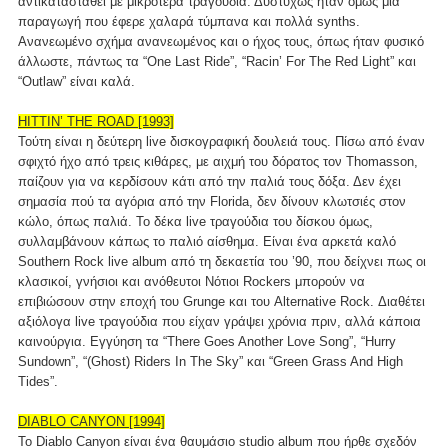
αντικατασταθεί με μικρότερα τραγούδια. Δυστυχώς ήταν όμως μια
παραγωγή που έφερε χαλαρά τύμπανα και πολλά synths.
Ανανεωμένο σχήμα ανανεωμένος και ο ήχος τους, όπως ήταν φυσικό
άλλωστε, πάντως τα “One Last Ride”, “Racin’ For The Red Light” και
“Outlaw” είναι καλά.
HITTIN’ THE ROAD [1993]
Τούτη είναι η δεύτερη live δισκογραφική δουλειά τους. Πίσω από έναν
σφιχτό ήχο από τρεις κιθάρες, με αιχμή του δόρατος τον Thomasson,
παίζουν για να κερδίσουν κάτι από την παλιά τους δόξα. Δεν έχει
σημασία πού τα αγόρια από την Florida, δεν δίνουν κλωτσιές στον
κώλο, όπως παλιά. Το δέκα live τραγούδια του δίσκου όμως,
συλλαμβάνουν κάπως το παλιό αίσθημα. Είναι ένα αρκετά καλό
Southern Rock live album από τη δεκαετία του ’90, που δείχνει πως οι
κλασικοί, γνήσιοι και ανόθευτοι Νότιοι Rockers μπορούν να
επιβιώσουν στην εποχή του Grunge και του Alternative Rock. Διαθέτει
αξιόλογα live τραγούδια που είχαν γράψει χρόνια πριν, αλλά κάποια
καινούργια. Εγγύηση τα “There Goes Another Love Song”, “Hurry
Sundown”, “(Ghost) Riders In The Sky” και “Green Grass And High
Tides”.
DIABLO CANYON [1994]
Το Diablo Canyon είναι ένα θαυμάσιο studio album που ήρθε σχεδόν