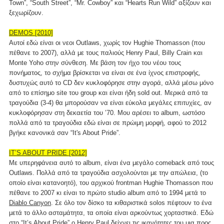
Town”, “South Street”, “Mr. Cowboy” και “Hearts Run Wild” αξίζουν και
ξεχωρίζουν.
DEMOS [2010]
Αυτοί εδώ είναι οι νεοι Outlaws, χωρίς τον Hughie Thomasson (που
πέθανε το 2007), αλλά με τους παλιούς Henry Paul, Billy Crain και
Monte Yoho στην σύνθεση. Με βάση τον ήχο του νέου τους
πονήματος, το σχήμα βρίσκεται να είναι σε ένα ίχνος επιστροφής,
δυστυχώς αυτό το CD δεν κυκλοφόρησε στην αγορά, αλλά μέσω μόνο
από το επίσημο site του group και είναι ήδη sold out. Μερικά από τα
τραγούδια (3-4) θα μπορούσαν να είναι εύκολα μεγάλες επιτυχίες, αν
κυκλοφόρησαν στη δεκαετία του ’70. Μου αρέσει το album, ωστόσο
πολλά από τα τραγούδια εδώ είναι σε πρώιμη μορφή, αφού το 2012
βγήκε κανονικά σαν “It's About Pride”.
IT’S ABOUT PRIDE [2012]
Με υπερηφάνεια αυτό το album, είναι ένα μεγάλο comeback από τους
Outlaws. Πολλά από τα τραγούδια ασχολούνται με την απώλεια, (το
οποίο είναι κατανοητό), του αρχικού frontman Hughie Thomasson που
πέθανε το 2007 κι είναι το πρώτο studio album από το 1994 μετά το
Diablo Canyon
. Σε όλο τον δίσκο τα κιθαριστικά solos πέφτουν το ένα
μετά το άλλο ασταμάτητα, τα οποία είναι αρκούντως χορταστικά. Εδώ
στο “It’s About Pride” ο Henry Paul δείχνει τις ικανότητες του μια προς