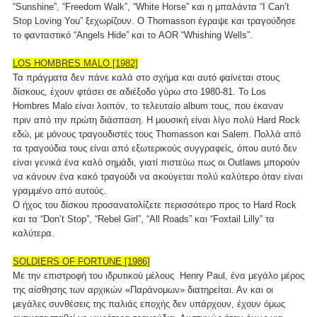
“Sunshine”, “Freedom Walk”, “White Horse” και η μπαλάντα “I Can’t
Stop Loving You” ξεχωρίζουν. Ο Thomasson έγραψε και τραγούδησε
το φανταστικό “Angels Hide” και το AOR “Whishing Wells”.
LOS HOMBRES MALO [1982]
Τα πράγματα δεν πάνε καλά στο σχήμα και αυτό φαίνεται στους
δίσκους, έχουν φτάσει σε αδιέξοδο γύρω στο 1980-81. Το Los
Hombres Malo είναι λοιπόν, το τελευταίο album τους, που έκαναν
πριν από την πρώτη διάσπαση. Η μουσική είναι λίγο πολύ Hard Rock
εδώ, με μόνους τραγουδιστές τους Thomasson και Salem. Πολλά από
τα τραγούδια τους είναι από εξωτερικούς συγγραφείς, όπου αυτό δεν
είναι γενικά ένα καλό σημάδι, γιατί πιστεύω πως οι Outlaws μπορούν
να κάνουν ένα κακό τραγούδι να ακούγεται πολύ καλύτερο όταν είναι
γραμμένο από αυτούς.
Ο ήχος του δίσκου προσανατολίζετε περισσότερο προς το Hard Rock
και τα “Don’t Stop”, “Rebel Girl”, “All Roads” και “Foxtail Lilly” τα
καλύτερα.
SOLDIERS OF FORTUNE [1986]
Με την επιστροφή του ιδρυτικού μέλους Henry Paul, ένα μεγάλο μέρος
της αίσθησης των αρχικών «Παράνομων» διατηρείται. Αν και οι
μεγάλες συνθέσεις της παλιάς εποχής δεν υπάρχουν, έχουν όμως