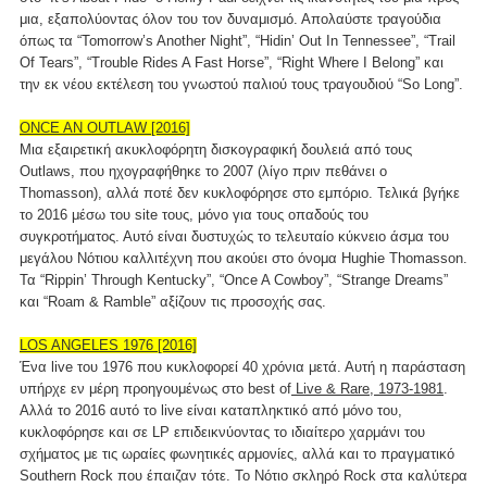
μια, εξαπολύοντας όλον του τον δυναμισμό. Απολαύστε τραγούδια
όπως τα “Tomorrow’s Another Night”, “Hidin’ Out In Tennessee”, “Trail
Of Tears”, “Trouble Rides A Fast Horse”, “Right Where I Belong” και
την εκ νέου εκτέλεση του γνωστού παλιού τους τραγουδιού “So Long”.
ONCE AN OUTLAW [2016]
Μια εξαιρετική ακυκλοφόρητη δισκογραφική δουλειά από τους
Outlaws, που ηχογραφήθηκε το 2007 (λίγο πριν πεθάνει ο
Thomasson), αλλά ποτέ δεν κυκλοφόρησε στο εμπόριο. Τελικά βγήκε
το 2016 μέσω του site τους, μόνο για τους οπαδούς του
συγκροτήματος. Αυτό είναι δυστυχώς το τελευταίο κύκνειο άσμα του
μεγάλου Νότιου καλλιτέχνη που ακούει στο όνομα Hughie Thomasson.
Τα “Rippin’ Through Kentucky”, “Once A Cowboy”, “Strange Dreams”
και “Roam & Ramble” αξίζουν τις προσοχής σας.
LOS ANGELES 1976 [2016]
Ένα live του 1976 που κυκλοφορεί 40 χρόνια μετά. Αυτή η παράσταση
υπήρχε εν μέρη προηγουμένως στo best of
Live & Rare, 1973-1981
.
Αλλά το 2016 αυτό το live είναι καταπληκτικό από μόνο του,
κυκλοφόρησε και σε LP επιδεικνύοντας το ιδιαίτερο χαρμάνι του
σχήματος με τις ωραίες φωνητικές αρμονίες, αλλά και το πραγματικό
Southern Rock που έπαιζαν τότε. Το Νότιο σκληρό Rock στα καλύτερα