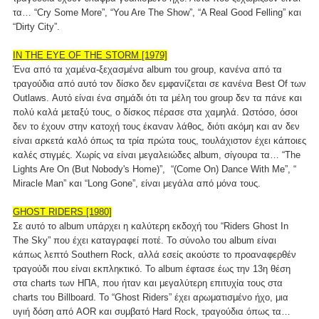
τα… “Cry Some More”, “You Are The Show”, “A Real Good Felling” και
“Dirty City”.
IN THE EYE OF THE STORM [1979]
Ένα από τα χαμένα-ξεχασμένα album του group, κανένα από τα
τραγούδια από αυτό τον δίσκο δεν εμφανίζεται σε κανένα Best Of των
Outlaws. Αυτό είναι ένα σημάδι ότι τα μέλη του group δεν τα πάνε και
πολύ καλά μεταξύ τους, ο δίσκος πέρασε στα χαμηλά. Ωστόσο, όσοι
δεν το έχουν στην κατοχή τους έκαναν λάθος, διότι ακόμη και αν δεν
είναι αρκετά καλό όπως τα τρία πρώτα τους, τουλάχιστον έχει κάποιες
καλές στιγμές. Χωρίς να είναι μεγαλειώδες album, σίγουρα τα… “The
Lights Are On (But Nobody's Home)”, “(Come On) Dance With Me”, “
Miracle Man” και “Long Gone”, είναι μεγάλα από μόνα τους.
GHOST RIDERS [1980]
Σε αυτό το album υπάρχει η καλύτερη εκδοχή του “Riders Ghost In
The Sky” που έχει καταγραφεί ποτέ. Το σύνολο του album είναι
κάπως λεπτό Southern Rock, αλλά εσείς ακούστε το προαναφερθέν
τραγούδι που είναι εκπληκτικό. Το album έφτασε έως την 13η θέση
στα charts των ΗΠΑ, που ήταν και μεγαλύτερη επιτυχία τους στα
charts του Billboard. Το “Ghost Riders” έχει αρωματισμένο ήχο, μια
υγιή δόση από AOR και συμβατό Hard Rock, τραγούδια όπως τα…