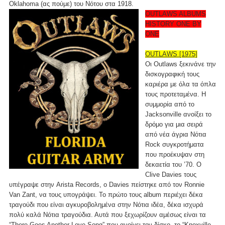
Oklahoma (ας πούμε) του Νότου στα 1918.
OUTLAWS ALBUMS
HISTORY ONE BY
ONE
OUTLAWS [1975]
Οι Outlaws ξεκινάνε την
δισκογραφική τους
καριέρα με όλα τα όπλα
τους προτεταμένα. Η
συμμορία από το
Jacksonville ανοίξει το
δρόμο για μια σειρά
από νέα άγρια Νότια
Rock συγκροτήματα
που προέκυψαν στη
δεκαετία του ’70. Ο
Clive Davies τους
υπέγραψε στην Arista Records, ο Davies πείστηκε από τον Ronnie
Van Zant, να τους υπογράψει. Το πρώτο τους album περιέχει δέκα
τραγούδι που είναι αγκυροβολημένα στην Νότια ιδέα, δέκα ισχυρά
πολύ καλά Νότια τραγούδια. Αυτά που ξεχωρίζουν αμέσως είναι τα
“There Goes Another Love Song” που ανοίγει τον δίσκο, το “Knoxville