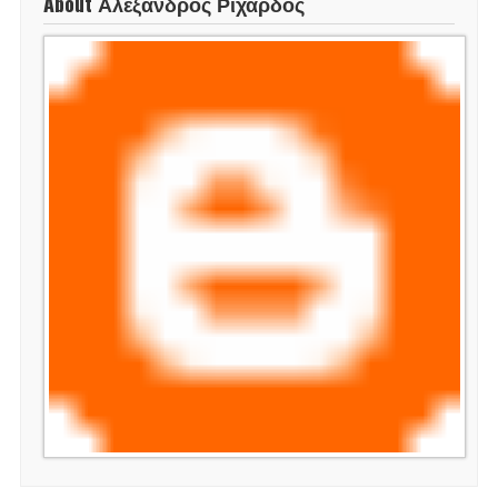
About Αλέξανδρος Ριχάρδος