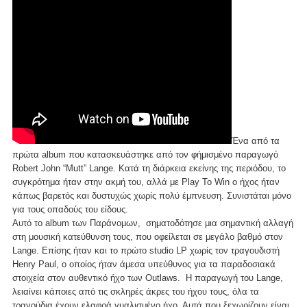
Ένα από τα
πρώτα album που κατασκευάστηκε από τoν φήμισμένο παραγωγό
Robert John “Mutt” Lange. Κατά τη διάρκεια εκείνης της περιόδου, το
συγκρότημα ήταν στην ακμή του, αλλά με Play To Win ο ήχος ήταν
κάπως βαρετός και δυστυχώς χωρίς πολύ έμπνευση. Συνιστάται μόνο
για τους οπαδούς του είδους.
Αυτό το album των Παράνομων, σηματοδότησε μια σημαντική αλλαγή
στη μουσική κατεύθυνση τους, που οφείλεται σε μεγάλο βαθμό στον
Lange. Επίσης ήταν και το πρώτο studio LP χωρίς τον τραγουδιστή
Henry Paul, ο οποίος ήταν άμεσα υπεύθυνος για τα παραδοσιακά
στοιχεία στον αυθεντικό ήχο των Outlaws. Η παραγωγή του Lange,
λειαίνει κάποιες από τις σκληρές άκρες του ήχου τους, όλα τα
τραγούδια έχουν ελαφρά γυαλισμένο ήχο. Αυτά που ξεχωρίζουν είναι