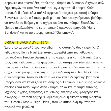
αρμονίες στα τραγούδια, επίθεσης κιθάρας σε Allmans/ Skynyrd στιλ,
δημιουργώντας έτσι ένα στυλ που εγώ αγαπώ ιδιαίτερα. Κάθε
τραγούδι διαθέτει εδώ πολλά αρμονικά στοιχεία με καυτή κιθάρα.
Συνολικά, αυτός ο δίσκος, μαζί με τους δύο προηγούμενους βοήθησε
να ανοίξει το δρόμο για το σχήμα σε όλο τον κόσμο. Επιπλέον, ο
δίσκος περιλαμβάνει το εντυπωσιακό ομώνυμο τραγούδι “Hurry
Sundown” και το αριστουργηματικό “Gunsmoke”.
BRING IT BACK ALIVE [1978]
Ένα από τα μεγαλύτερα live album της κλασικής Rock εποχής. Ο
κιθαρίστας Henry Paul έχει αντικατασταθεί από τον κιθαρίστα
τραγουδιστή Freddie Salem, έτσι το σχήμα έχει και πάλι στις τάξεις
τους τρεις κιθαρίστες. Τα τραγούδια που υπάρχουν εδώ είναι από τα
τρία πρώτα album, αλλά είναι πιο σκληρότερα εδώ από ότι ήταν στην
αρχική τους μορφή, που δείχνει την επίδραση του Hard Rock στο
συγκροτήματα. Αυτό το album είναι ένα κάλο δείγμα της βίας που
μπορούσαν να επιδείξουν επί σκηνής οι Outlaws. Είναι ένας δίσκος ο
οποίος είναι τόσο βαρύς στην κιθάρα, αλλά και συνάμα έντονος,
ισχυρός, άγριος, ξέφρενος, επιθετικός, ενεργητικός, φλογερός και
σκληρός. Αυτό που ξεχωρίζει αμέσως είναι η εικοσάλεπτη διάρκεια
του “Green Grass & High Tides”, που καλύπτει όλη την τέταρτη
πλευρά του βινυλίου.