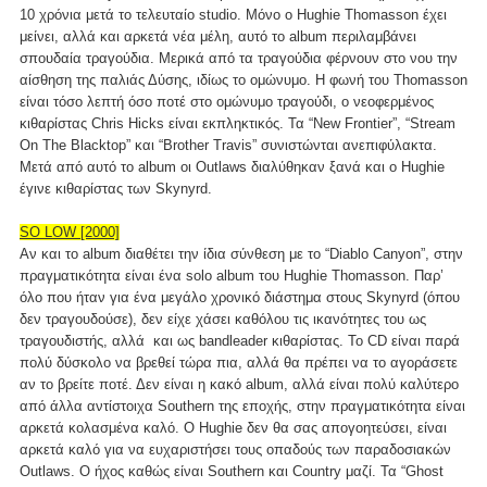
10 χρόνια μετά το τελευταίο studio. Μόνο ο Hughie Thomasson έχει
μείνει, αλλά και αρκετά νέα μέλη, αυτό το album περιλαμβάνει
σπουδαία τραγούδια. Μερικά από τα τραγούδια φέρνουν στο νου την
αίσθηση της παλιάς Δύσης, ιδίως το ομώνυμο. Η φωνή του Thomasson
είναι τόσο λεπτή όσο ποτέ στο ομώνυμο τραγούδι, ο νεοφερμένος
κιθαρίστας Chris Hicks είναι εκπληκτικός. Τα “New Frontier”, “Stream
On The Blacktop” και “Brother Travis” συνιστώνται ανεπιφύλακτα.
Μετά από αυτό το album οι Outlaws διαλύθηκαν ξανά και ο Hughie
έγινε κιθαρίστας των Skynyrd.
SO LOW [2000]
Αν και το album διαθέτει την ίδια σύνθεση με το “Diablo Canyon”, στην
πραγματικότητα είναι ένα solo album του Hughie Thomasson. Παρ’
όλο που ήταν για ένα μεγάλο χρονικό διάστημα στους Skynyrd (όπου
δεν τραγουδούσε), δεν είχε χάσει καθόλου τις ικανότητες του ως
τραγουδιστής, αλλά και ως bandleader κιθαρίστας. Το CD είναι παρά
πολύ δύσκολο να βρεθεί τώρα πια, αλλά θα πρέπει να το αγοράσετε
αν το βρείτε ποτέ. Δεν είναι η κακό album, αλλά είναι πολύ καλύτερο
από άλλα αντίστοιχα Southern της εποχής, στην πραγματικότητα είναι
αρκετά κολασμένα καλό. Ο Hughie δεν θα σας απογοητεύσει, είναι
αρκετά καλό για να ευχαριστήσει τους οπαδούς των παραδοσιακών
Outlaws. Ο ήχος καθώς είναι Southern και Country μαζί. Τα “Ghost