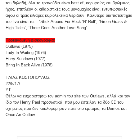
του δηλαδή, όλα τα τραγούδια είναι best of, κορυφαίος και βρώμικος
ήχος, επιπλέον οι κιθαριστικές τους μονομαχίες είναι εντυπωσιακές
αφού οι τρείς κιθάρες κυριολεκτικά θερίζουν. Καλύτερα διαπιστευτήρια
του live είναι τα… “Stick Around For Rock ‘N’ Roll”, “Green Grass &
High Tides”, ‘There Goes Another Love Song”.
Προτεινόμενη Δισκογραφία:
Outlaws (1975)
Lady In Waiting (1976)
Hurry Sundown (1977)
Bring In Back Alive (1978)
ΗΛΙΑΣ ΚΩΣΤΟΠΟΥΛΟΣ
22/5/17/
Υ.Γ.
Θέλω να ευχαριστήσω τον admin του site των Outlaws, αλλά και τον
ίδιο τον Henry Paul προσωπικά, που μου έστειλαν τα δύο CD του
σχήματος που δεν κυκλοφορήσαν πότε στο εμπόριο, τα Demos και
Once An Outlaw.