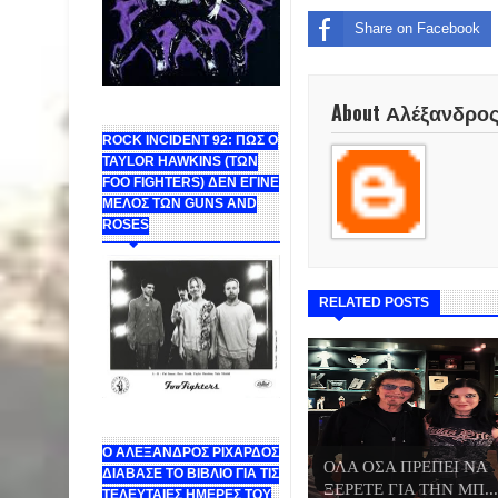
Share on Facebook
About Αλέξανδρο
ROCK INCIDENT 92: ΠΩΣ Ο
TAYLOR HAWKINS (ΤΩΝ
FOO FIGHTERS) ΔΕΝ ΕΓΙΝΕ
ΜΕΛΟΣ ΤΩΝ GUNS AND
ROSES
RELATED POSTS
Ο ΑΛΕΞΑΝΔΡΟΣ ΡΙΧΑΡΔΟΣ
ΟΛΑ ΟΣΑ ΠΡΕΠΕΙ ΝΑ
ΔΙΑΒΑΣΕ ΤΟ ΒΙΒΛΙΟ ΓΙΑ ΤΙΣ
ΞΕΡΕΤΕ ΓΙΑ ΤΗΝ ΜΠ...
ΤΕΛΕΥΤΑΙΕΣ ΗΜΕΡΕΣ ΤΟΥ