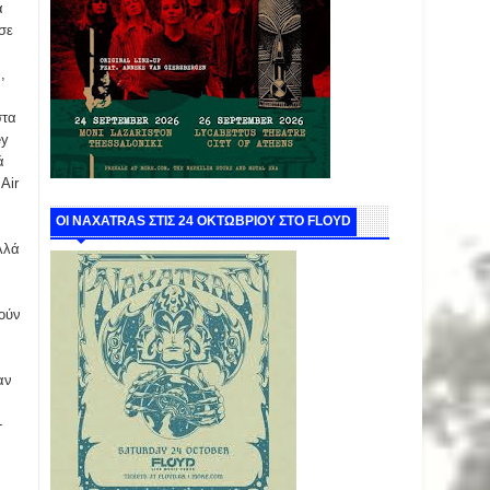
α
σε
,
στα
ey
ά
Air
ΟΙ NAXATRAS ΣΤΙΣ 24 ΟΚΤΩΒΡΙΟΥ ΣΤΟ FLOYD
λλά
ν
τούν
αν
-