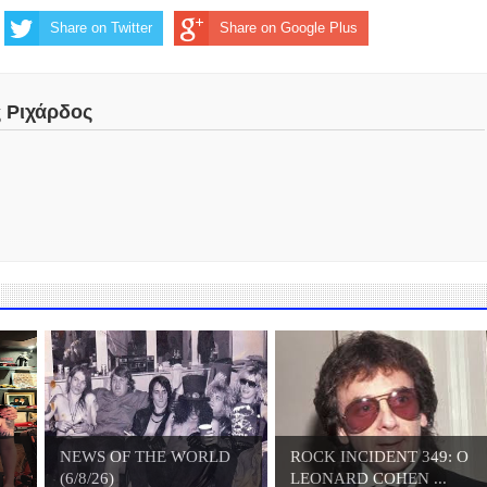
Share on Twitter
Share on Google Plus
ς Ριχάρδος
NEWS OF THE WORLD
ROCK INCIDENT 349: O
(6/8/26)
LEONARD COHEN ...