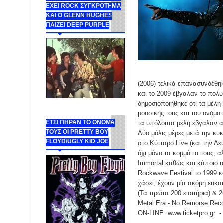
ΕΧΕΙ ROCK ΣΥΓΚΡΟΤΗΜΑ
ΚΑΙ Ο GLENN HUGHES
ΠΑΙΖΕΙ DEEP PURPLE
(2006) τελικά επανασυνδέθη
και το 2009 έβγαλαν το πολύ 
δημοσιοποιήθηκε ότι τα μέλη
μουσικής τους και του ονόμα
ΕΤΣΙ ΠΗΡΑΝ ΤΟ ΟΝΟΜΑ
τα υπόλοιπα μέλη έβγαλαν α
ΤΟΥΣ ΟΙ PRETTY BOY
Δύο μόλις μέρες μετά την κυ
FLOYD/UGLY KID JOE
στο Κύτταρο Live (και την Δ
όχι μόνο τα κομμάτια τους, 
Immortal καθώς και κάποιο υ
Rockwave Festival το 1999 κ
χάσει, έχουν μία ακόμη ευκαι
(Τα πρώτα 200 εισιτήρια) &
Metal Era - No Remorse Reco
ON-LINE: www.ticketpro.gr -