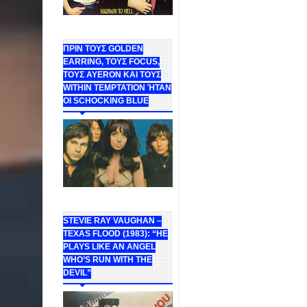
ΠΡΙΝ ΤΟΥΣ GOLDEN
EARRING, ΤΟΥΣ FOCUS,
ΤΟΥΣ ΑΥΕROΝ ΚΑΙ ΤΟΥΣ
WITHIN TEMPTATION ΉΤΑΝ
ΟΙ SCHOCKING BLUE
STEVIE RAY VAUGHAN –
TEXAS FLOOD (1983): “HE
PLAYS LIKE AN ANGEL
WHO’S RUN WITH THE
DEVIL”