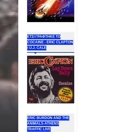
ΕΤΣΙ ΓΡΑΦΤΗΚΕ ΤΟ
COCAINE - ERIC CLAPTON
/ /J.J. CALE
ERIC BURDON AND THE
ANIMALS-ATHENS
TRAFFIC LIVE