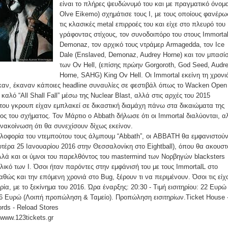
είναι το πλήρες ψευδώνυμό του και με πραγματικό όνομ
Olve Eikemo) σχημάτισε τους I, με τους οποίους φανέρω
τις κλασικές metal επιρροές του και είχε στο πλευρό του
γράφοντας στίχους, τον συνοδοιπόρο του στους Immortal
Demonaz, τον αρχικό τους ντράμερ Armagedda, τον Ice
Dale (Enslaved, Demonaz, Audrey Horne) και τον μπασί
των Ov Hell, (επίσης πρώην Gorgoroth, God Seed, Audr
Horne, SAHG) King Ov Hell. Οι Immortal εκείνη τη χρονι
καν, έκαναν κάποιες headline συναυλίες σε φεστιβάλ όπως το Wacken Open 
καλό “All Shall Fall” μέσω της Nuclear Blast, αλλά στις αρχές του 2015
 του γκρουπ είχαν εμπλακεί σε δικαστική διαμάχη πάνω στα δικαιώματα της
τος του σχήματος. Τον Μάρτιο ο Abbath δήλωσε ότι οι Immortal διαλύονται, α
νακοίνωση ότι θα συνεχίσουν δίχως εκείνον.
κλοφορία του ντεμπούτου τους άλμπουμ “Abbath”, οι ABBATH θα εμφανιστού
ευτέρα 25 Ιανουαρίου 2016 στην Θεσσαλονίκη στο Eightball), όπου θα ακουσ
αλλά και οι ύμνοι του παρελθόντος του mastermind των Νορβηγών blacksters
λικό των Ι. Όσοι ήταν παρόντες στην εμφάνισή του με τους ImmortalL στο
αθώς και την επόμενη χρονιά στο Bug, ξέρουν τι να περιμένουν. Όσοι τις είχ
ρία, με το ξεκίνημα του 2016. Ώρα έναρξης: 20:30 - Τιμή εισιτηρίου: 22 Ευρώ
 26 Ευρώ (Λοιπή προπώληση & Ταμείο). Προπώληση εισιτηρίων.Ticket House 
rds - Reload Stores
 www.123tickets.gr