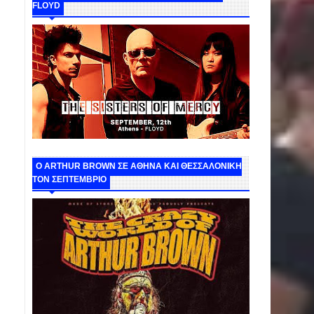
FLOYD
O ARTHUR BROWN ΣΕ ΑΘΗΝΑ ΚΑΙ ΘΕΣΣΑΛΟΝΙΚΗ
ΤΟΝ ΣΕΠΤΕΜΒΡΙΟ