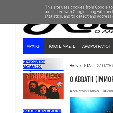
This site uses cookies from Google to 
are shared with Google along with per
statistics, and to detect and address 
ΑΡΧΙΚΗ
ΠΟΙΟΙ ΕΙΜΑΣΤΕ
ΑΡΘΡΟΓΡΑΦΟΙ
Η ΙΣΤΟΡΙΑ ΤΩΝ
Home
/
ΝΕΑ
/
O ABBATH 
ΑΓΑΠΑΝΘΟΣ
O ABBATH (IM
Αλέξανδρος Ριχάρδος
5:10 
Ο ΣΩΤΗΡΗΣ ΤΖΕΒΕΛΕΚΟΣ