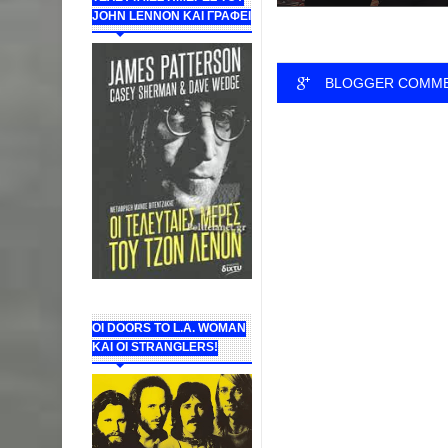
JOHN LENNON ΚΑΙ ΓΡΑΦΕΙ
BLOGGER COMM
ΟΙ DOORS ΤΟ L.A. WOMAN
KAI OI STRANGLERS!