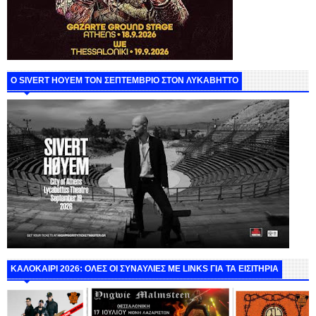
Ο SIVERT HOYEM ΤΟΝ ΣΕΠΤΕΜΒΡΙΟ ΣΤΟΝ ΛΥΚΑΒΗΤΤΟ
ΚΑΛΟΚΑΙΡΙ 2026: ΟΛΕΣ ΟΙ ΣΥΝΑΥΛΙΕΣ ΜΕ LINKS ΓΙΑ ΤΑ ΕΙΣΙΤΗΡΙΑ