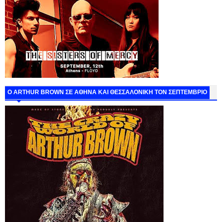
O ARTHUR BROWN ΣΕ ΑΘΗΝΑ ΚΑΙ ΘΕΣΣΑΛΟΝΙΚΗ ΤΟΝ ΣΕΠΤΕΜΒΡΙΟ