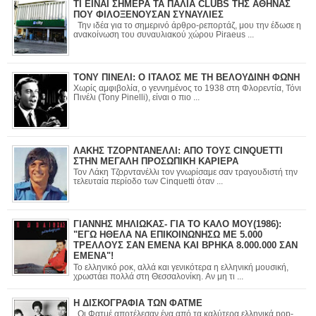
ΤΙ ΕΙΝΑΙ ΣΗΜΕΡΑ ΤΑ ΠΑΛΙΑ CLUBS ΤΗΣ ΑΘΗΝΑΣ
ΠΟΥ ΦΙΛΟΞΕΝΟΥΣΑΝ ΣΥΝΑΥΛΙΕΣ
Την ιδέα για το σημερινό άρθρο-ρεπορτάζ, μου την έδωσε η
ανακοίνωση του συναυλιακού χώρου Piraeus ...
ΤΟΝΥ ΠΙΝΕΛΙ: Ο ΙΤΑΛΟΣ ΜΕ ΤΗ ΒΕΛΟΥΔΙΝΗ ΦΩΝΗ
Χωρίς αμφιβολία, ο γεννημένος το 1938 στη Φλορεντία, Τόνι
Πινέλι (Tony Pinelli), είναι ο πιο ...
ΛΑΚΗΣ ΤΖΟΡΝΤΑΝΕΛΛΙ: ΑΠΟ ΤΟΥΣ CINQUETTI
ΣΤΗΝ ΜΕΓΑΛΗ ΠΡΟΣΩΠΙΚΗ ΚΑΡΙΕΡΑ
Τον Λάκη Τζορντανέλλι τον γνωρίσαμε σαν τραγουδιστή την
τελευταία περίοδο των Cinquetti όταν ...
ΓΙΑΝΝΗΣ ΜΗΛΙΩΚΑΣ- ΓΙΑ ΤΟ ΚΑΛΟ ΜΟΥ(1986):
"ΕΓΩ ΗΘΕΛΑ ΝΑ ΕΠΙΚΟΙΝΩΝΗΣΩ ΜΕ 5.000
ΤΡΕΛΛΟΥΣ ΣΑΝ ΕΜΕΝΑ ΚΑΙ ΒΡΗΚΑ 8.000.000 ΣΑΝ
ΕΜΕΝΑ"!
Το ελληνικό ροκ, αλλά και γενικότερα η ελληνική μουσική,
χρωστάει πολλά στη Θεσσαλονίκη. Αν μη τι ...
Η ΔΙΣΚΟΓΡΑΦΙΑ ΤΩΝ ΦΑΤΜΕ
Οι Φατμέ αποτέλεσαν ένα από τα καλύτερα ελληνικά pop-