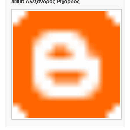
About Αλέξανδρος Ριχάρδος