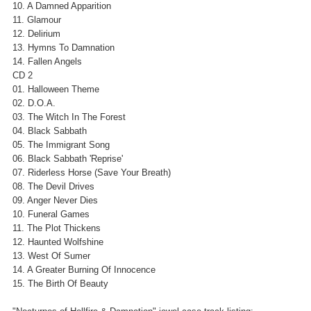
10. A Damned Apparition
11. Glamour
12. Delirium
13. Hymns To Damnation
14. Fallen Angels
CD 2
01. Halloween Theme
02. D.O.A.
03. The Witch In The Forest
04. Black Sabbath
05. The Immigrant Song
06. Black Sabbath 'Reprise'
07. Riderless Horse (Save Your Breath)
08. The Devil Drives
09. Anger Never Dies
10. Funeral Games
11. The Plot Thickens
12. Haunted Wolfshine
13. West Of Sumer
14. A Greater Burning Of Innocence
15. The Birth Of Beauty