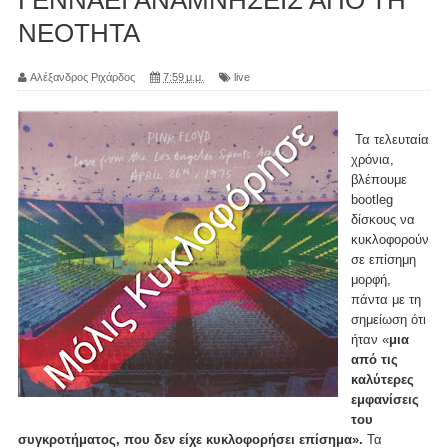
ΝΕΟΤΗΤΑ
Αλέξανδρος Ριχάρδος
7:59 μ.μ.
live
Τα τελευταία
χρόνια,
βλέπουμε
bootleg
δίσκους να
κυκλοφορούν
σε επίσημη
μορφή,
πάντα με τη
σημείωση ότι
ήταν «
μια
από τις
καλύτερες
εμφανίσεις
του
συγκροτήματος, που δεν είχε κυκλοφορήσει επίσημα».
Τα