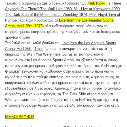
τελευταία 6 χρόνια είχαμε 5 live κυκλοφορίες των
Pink Floyd
(
Is There
Anybody Out There? The Wall Live 1980–81, Live at Knebworth 1990,
The Dark Side of the Moon Live at Wembley 1974, Pink Floyd: Live at
Pompeii
και λίαν προσφάτως το
Live from the Los Angeles Sports
Arena, April 26th, 1975
) όλα ενδιαφέροντα αφού «έπιαναν» το
συγκρότημα σε διάφορες φάσεις της καριέρας τους και σε διαφορετικά
χρονικά σημεία.
Στο 2πλό cd και 4πλό βινύλιο του
Live from the Los Angeles Sports
Arena, April 26th, 1975
,
έχουμε το συγκρότημα να παίζει κατά τη
διάρκεια της Wish You Were Here tour με τα εισιτήρια των 4
συναυλιών στο Los Angeles Sports Arena, να εξαντλούνται αμέσως
όπου μόνο σε μια ημέρα πούλησαν 67.000 εισιτήρια. Τότε ΔΕΝ υπήρχε
ψηφιακή τεχνολογία και καθόσουν στην σειρά από το πρωϊ για να
αγοράσεις το πολυπόθητο εισιτήριο. Με sold out τις 4 ημερομηνίες, οι
διοργανωτές έβαλαν ακόμα μια ημέρα όπου και σε αυτήν τα εισιτήρια
εξαντλήθηκαν σε λίγες ώρες. Χρονικά, ήταν η εποχή όπου το αγγλικό
συγκρότημα είχε κυκλοφορήσει τα The Dark Side of the Moon και
Wish you were here (και τα 2 είχαν πάει στο Νο1 της Αμερικής) και η
αποδοχή τους στην Αμερική - όπως σε όλο τον κόσμο- ήταν στο ζενίθ.
Η ΗΧΟΓΡΑΦΗΣΗ