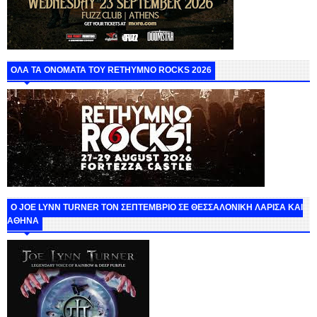
ΟΛΑ ΤΑ ΟΝΟΜΑΤΑ ΤΟΥ RETHYMNO ROCKS 2026
O JOE LYNN TURNER ΤΟΝ ΣΕΠΤΕΜΒΡΙΟ ΣΕ ΘΕΣΣΑΛΟΝΙΚΗ ΛΑΡΙΣΑ ΚΑΙ
ΑΘΗΝΑ