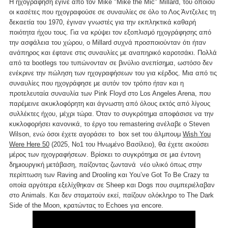
Η ηχογράφηση έγινε από τον Mike "Mike the Mic" Millard, του οποίου
οι κασέτες που ηχογραφούσε σε συναυλίες σε όλο το Λος Άντζελες τη
δεκαετία του 1970, έγιναν γνωστές για την εκπληκτικά καθαρή
ποιότητα ήχου τους. Για να κρύψει τον εξοπλισμό ηχογράφησης από
την ασφάλεια του χώρου, ο Millard συχνά προσποιούνταν ότι ήταν
ανάπηρος και έφτανε στις συναυλίες με αναπηρικό καροτσάκι. Πολλά
από τα bootlegs του τυπώνονταν σε βινύλιο ανεπίσημα, ωστόσο δεν
ενέκρινε την πώληση των ηχογραφήσεων του για κέρδος. Μια από τις
συναυλίες που ηχογράφησε με αυτόν τον τρόπο ήταν και η
προτελευταία συναυλία των Pink Floyd στο Los Angeles Arena, που
παρέμεινε ακυκλοφόρητη και άγνωστη από όλους εκτός από λίγους
συλλέκτες ήχου, μέχρι τώρα. Όταν το συγκρότημα αποφάσισε να την
κυκλοφορήσει κανονικά, το έργο του remastering ανέλαβε ο Steven
Wilson, ενώ όσοι έχετε αγοράσει το box set του άλμπουμ
Wish You
Were Here 50
(2025, Νο1 του Ηνωμένο Βασίλειο), θα έχετε ακούσει
μέρος των ηχογραφήσεων. Βρίσκει το συγκρότημα σε μια έντονη
δημιουργική μετάβαση, παίζοντας ζωντανά νέο υλικό όπως στην
περίπτωση των Raving and Drooling και You’ve Got To Be Crazy τα
οποία αργότερα εξελίχθηκαν σε Sheep και Dogs που συμπεριέλαβαν
στο Animals. Και δεν σταματούν εκεί, παίζουν ολόκληρο το The Dark
Side of the Moon, κρατώντας το Echoes για encore.