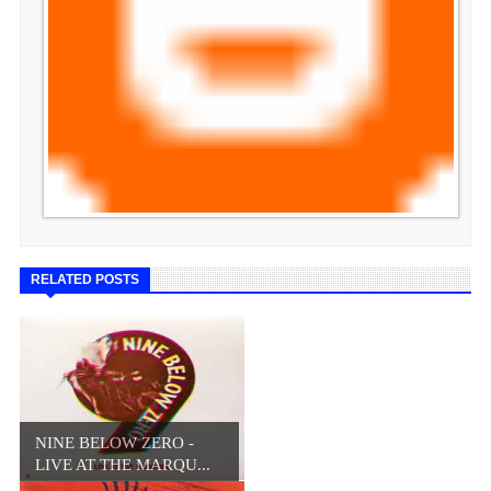
RELATED POSTS
NINE BELOW ZERO -
LIVE AT THE MARQU...