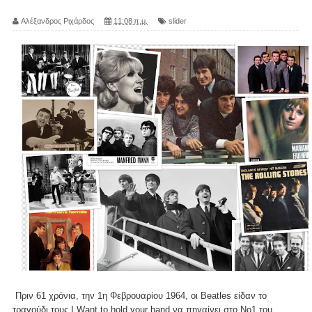
Αλέξανδρος Ριχάρδος
11:08 π.μ.
slider
Πριν 61 χρόνια, την 1η Φεβρουαρίου 1964, οι Beatles είδαν το
τραγούδι τους I Want to hold your hand να πηγαίνει στο Νο1 του