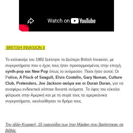
BRITISH INVASION II
Το καλοκαίρι του 1982 ξεκίνησε το Δεύτερο British Invasion, με
συγκροτήματα που ο ήχος τους ήταν προσαρμοσμένος στην εποχή,
synth-pop και New Pop
όπως το ονόμασαν. Ποιοι ήταν αυτοί; Οι
P
olice, A Flock of Seagull, Elvis Costello, Gary Numan, Culture
Club, Pretenders, Joe Jackson ακόμα και οι Duran Duran,
για να
αναφέρω ενδεικτικά κάποια δυνατά ονόματα. Το ύφος του εύκολα
φύτρωσε στην Αμερική και με τη σειρά τους τα αμερικάνικα
συγκροτήματα, ακολούθησαν το δρόμο τους.
Την άλλη Κυριακή: 15 τραγούδια των Iron Maiden που βασίστηκαν σε
βιβλία.