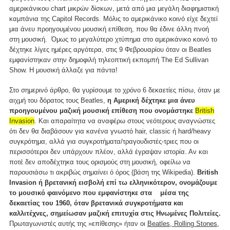
αμερικάνικου chart μικρών δίσκων, μετά από μια μεγάλη διαφημιστική
καμπάνια της Capitol Records. Μόλις το αμερικάνικο κοινό είχε δεχτεί
μια άνευ προηγουμένου μουσική επίθεση, που θα έδινε άλλη πνοή
στη μουσική. Όμως το μεγαλύτερο χτύπημα στο αμερικάνικο κοινό το
δέχτηκε λίγες ημέρες αργότερα, στις 9 Φεβρουαρίου όταν οι Beatles
εμφανίστηκαν στην δημοφιλή τηλεοπτική εκπομπή The Ed Sullivan
Show. Η μουσική άλλαζε για πάντα!
Στο σημερινό άρθρο, θα γυρίσουμε το χρόνο 6 δεκαετίες πίσω, όταν με
αιχμή του δόρατος τους Beatles,
η Αμερική δέχτηκε μια άνευ
προηγουμένου μαζική μουσική επίθεση που ονομάστηκε
British
Invasion
. Και απαραίτητα να αναφέρω στους νεότερους αναγνώστες
ότι δεν θα διαβάσουν για κανένα γνωστό hair, classic ή hard/heavy
συγκρότημα, αλλά για συγκροτήματα/τραγουδιστές-τριες που οι
περισσότεροι δεν υπάρχουν πλέον, αλλά έγραψαν ιστορία. Αν και
ποτέ δεν αποδέχτηκα τους ορισμούς στη μουσική, οφείλω να
παρουσιάσω τι ακριβώς σημαίνει ό όρος (βάση της Wikipedia).
British
Invasion ή βρετανική εισβολή επί τω ελληνικότερον, ονομάζουμε
το μουσικό φαινόμενο που εμφανίστηκε στα μέσα της
δεκαετίας του 1960, όταν βρετανικά συγκροτήματα και
καλλιτέχνες, σημείωσαν μαζική επιτυχία στις Ηνωμένες Πολιτείες.
Πρωταγωνιστές αυτής της »επίθεσης» ήταν οι
Beatles, Rolling Stones,