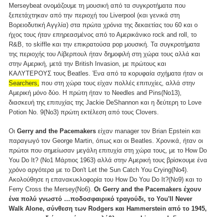
Merseybeat ονομάζουμε τη μουσική από τα συγκροτήματα που
ξεπετάχτηκαν από την περιοχή του Liverpool (και γενικά στη
Βορειοδυτική Αγγλία) στα πρώτα χρόνια της δεκαετίας του 60 και ο
ήχος τους ήταν επηρεασμένος από το Αμερικάνικο rock and roll, το
R&B, το skiffle και την επικρατούσα pop μουσική. Τα συγκροτήματα
της περιοχής του Λίβερπουλ ήταν δημοφιλή στη χώρα τους αλλά και
στην Αμερική, μετά την British Invasion, με πρώτους και
ΚΑΛΥΤΕΡΟΥΣ τους Beatles. Ένα από τα κορυφαία σχήματα ήταν οι
Searchers,
που στη χώρα τους είχαν πολλές επιτυχίες, αλλά στην
Αμερική μόνο δύο. Η πρώτη ήταν το Needles and Pins(Νο13),
διασκευή της επιτυχίας της Jackie DeShannon και η δεύτερη το Love
Potion No. 9(Νο3) πρώτη εκτέλεση από τους Clovers.
Οι
Gerry and the Pacemakers
είχαν manager τον Brian Epstein και
παραγωγό τον George Martin, όπως και οι Beatles. Χρονικά, ήταν οι
πρώτοι που σημείωσαν μεγάλη επιτυχία στη χώρα τους, με το How Do
You Do It? (Νο1 Μάρτιος 1963) αλλά στην Αμερική τους βρίσκουμε ένα
χρόνο αργότερα με το Don't Let the Sun Catch You Crying(Νο4).
Ακολούθησε η επανακυκλοφορία του How Do You Do It?(Νο9) και το
Ferry Cross the Mersey(Νο6).
Οι Gerry and the Pacemakers έχουν
ένα πολύ γνωστό …ποδοσφαιρικό τραγούδι, το You'll Never
Walk Alone, σύνθεση των Rodgers και Hammerstein από το 1945,