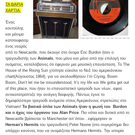
ΤΑ ΒΑΡΙΑ
ΧΑΡΤΙΑ
Ένας
κοντούλης
και μόνιμα
κατσουφιασμ
ένος νεαρός
από το Newcastle, που άκουγε στο όνομα Eric Burdon ήταν ο
τραγουδιστής των
Animals
, που μόνο και μόνο από την επιλογή του
ονόματος, καταλάβαινες ότι έφερναν μια μουσική επανάσταση. Το The
House of the Rising Sun χτύπησε εύκολα το Νο1 του αμερικάνικου
chart(Αύγουστος 1964), για να ακολουθήσουν I’m Crying, Boom
Boom, Don’t let me be misunderstood, It’s my life και We gotta get out
of this place, που ήταν το επαναστατικό τραγούδι των νέων, αφού
αντικατατρόπτιζε την ανάγκη διαφυγής. Πάντως έγινε το
δημοφιλέστερο τραγούδι ανάμεσα στους Αμερικάνους στρατιώτες στο
Vietnam!
Τα βασικά όπλα των Animals ήταν η φωνή του Burdon
και ο ήχος του όργανου του Alan Price
. Πιο νότια και δυτικά από το
Newcastle βρίσκεται το Manchester απ΄όπου…εφόρμησαν οι
Herman's Hermits
του τραγουδιστή Peter Noone (στο συγκρότημα δεν
υπάρχει κανένας που να ονομάζεται Hermans Hermits. Την ιστορία