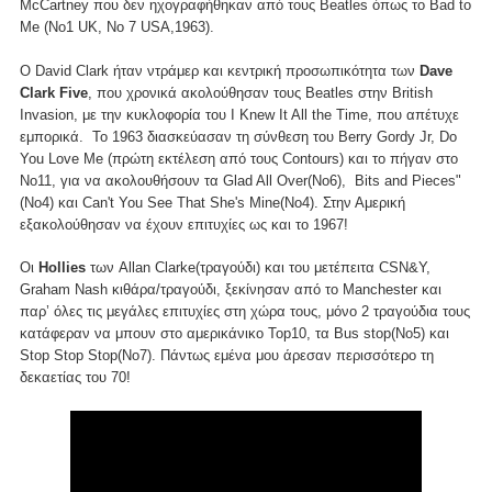
McCartney που δεν ηχογραφήθηκαν από τους Beatles όπως το Bad to
Me (Νο1 UK, No 7 USA,1963).
O David Clark ήταν ντράμερ και κεντρική προσωπικότητα των
Dave
Clark Five
, που χρονικά ακολούθησαν τους Beatles στην British
Invasion, με την κυκλοφορία του I Knew It All the Time, που απέτυχε
εμπορικά. Το 1963 διασκεύασαν τη σύνθεση του Berry Gordy Jr, Do
You Love Me (πρώτη εκτέλεση από τους Contours) και το πήγαν στο
Νο11, για να ακολουθήσουν τα Glad All Over(Νο6), Bits and Pieces"
(Νο4) και Can't You See That She's Mine(Νο4). Στην Αμερική
εξακολούθησαν να έχουν επιτυχίες ως και το 1967!
Οι
Hollies
των Allan Clarke(τραγούδι) και του μετέπειτα CSN&Y,
Graham Nash κιθάρα/τραγούδι, ξεκίνησαν από το Manchester και
παρ’ όλες τις μεγάλες επιτυχίες στη χώρα τους, μόνο 2 τραγούδια τους
κατάφεραν να μπουν στο αμερικάνικο Top10, τα Bus stop(No5) και
Stop Stop Stop(No7). Πάντως εμένα μου άρεσαν περισσότερο τη
δεκαετίας του 70!