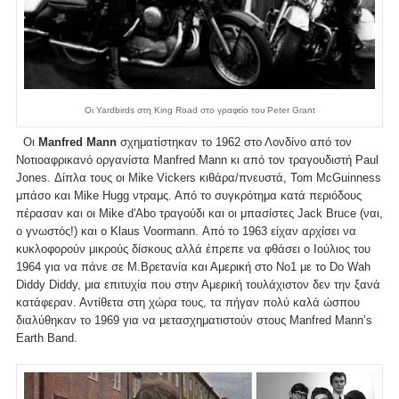
Οι Yardbirds στη King Road στο γραφείο του Peter Grant
Οι
Manfred Mann
σχηματίστηκαν το 1962 στο Λονδίνο από τον
Νοτιοαφρικανό οργανίστα Manfred Mann κι από τον τραγουδιστή Paul
Jones. Δίπλα τους οι Mike Vickers κιθάρα/πνευστά, Tom McGuinness
μπάσο και Mike Hugg ντραμς. Από το συγκρότημα κατά περιόδους
πέρασαν και οι Mike d'Abo τραγούδι και οι μπασίστες Jack Bruce (ναι,
ο γνωστός!) και ο Klaus Voormann. Από το 1963 είχαν αρχίσει να
κυκλοφορούν μικρούς δίσκους αλλά έπρεπε να φθάσει ο Ιούλιος του
1964 για να πάνε σε Μ.Βρετανία και Αμερική στο Νο1 με το Do Wah
Diddy Diddy, μια επιτυχία που στην Αμερική τουλάχιστον δεν την ξανά
κατάφεραν. Αντίθετα στη χώρα τους, τα πήγαν πολύ καλά ώσπου
διαλύθηκαν το 1969 για να μετασχηματιστούν στους Manfred Mann’s
Earth Band.