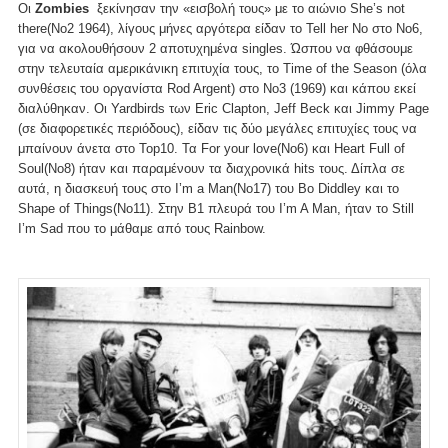
Οι
Zombies
ξεκίνησαν την «εισβολή τους» με το αιώνιο She’s not
there(Νο2 1964), λίγους μήνες αργότερα είδαν το Tell her No στο Νο6,
για να ακολουθήσουν 2 αποτυχημένα singles. Ώσπου να φθάσουμε
στην τελευταία αμερικάνικη επιτυχία τους, το Time of the Season (όλα
συνθέσεις του οργανίστα Rod Argent) στο Νο3 (1969) και κάπου εκεί
διαλύθηκαν. Οι Yardbirds των Eric Clapton, Jeff Beck και Jimmy Page
(σε διαφορετικές περιόδους), είδαν τις δύο μεγάλες επιτυχίες τους να
μπαίνουν άνετα στο Top10. Τα For your love(No6) και Heart Full of
Soul(No8) ήταν και παραμένουν τα διαχρονικά hits τους. Δίπλα σε
αυτά, η διασκευή τους στο I’m a Man(No17) του Bo Diddley και το
Shape of Things(No11). Στην Β1 πλευρά του I’m A Man, ήταν το Still
I’m Sad που το μάθαμε από τους Rainbow.