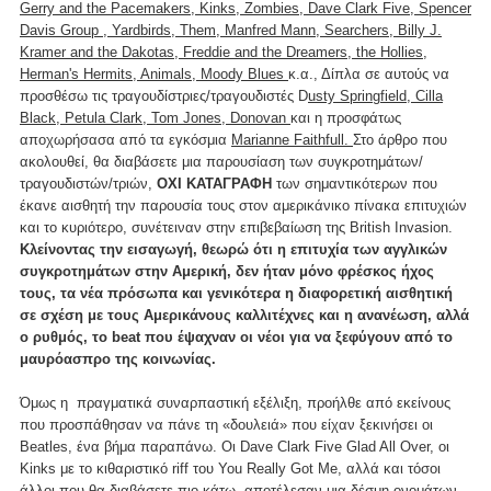
Gerry and the Pacemakers, Kinks, Zombies, Dave Clark Five, Spencer
Davis Group , Yardbirds, Them, Manfred Mann, Searchers, Billy J.
Kramer and the Dakotas, Freddie and the Dreamers, the Hollies,
Herman's Hermits, Animals, Moody Blues
κ.α., Δίπλα σε αυτούς να
προσθέσω τις τραγουδίστριες/τραγουδιστές D
usty Springfield, Cilla
Black, Petula Clark, Tom Jones, Donovan
και η προσφάτως
αποχωρήσασα από τα εγκόσμια
Marianne Faithfull.
Στο άρθρο που
ακολουθεί, θα διαβάσετε μια παρουσίαση των συγκροτημάτων/
τραγουδιστών/τριών,
ΟΧΙ ΚΑΤΑΓΡΑΦΗ
των σημαντικότερων που
έκανε αισθητή την παρουσία τους στον αμερικάνικο πίνακα επιτυχιών
και το κυριότερο, συνέτειναν στην επιβεβαίωση της British Invasion.
Κλείνοντας την εισαγωγή, θεωρώ ότι η επιτυχία των αγγλικών
συγκροτημάτων στην Αμερική, δεν ήταν μόνο φρέσκος ήχος
τους, τα νέα πρόσωπα και γενικότερα η διαφορετική αισθητική
σε σχέση με τους Αμερικάνους καλλιτέχνες και η ανανέωση, αλλά
ο ρυθμός, το beat που έψαχναν οι νέοι για να ξεφύγουν από το
μαυρόασπρο της κοινωνίας.
Όμως η πραγματικά συναρπαστική εξέλιξη, προήλθε από εκείνους
που προσπάθησαν να πάνε τη «δουλειά» που είχαν ξεκινήσει οι
Beatles, ένα βήμα παραπάνω. Οι Dave Clark Five Glad All Over, οι
Kinks με το κιθαριστικό riff του You Really Got Me, αλλά και τόσοι
άλλοι που θα διαβάσετε πιο κάτω, αποτέλεσαν μια δέσμη ονομάτων