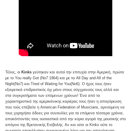
Τέλος, οι
Kinks
γεύτηκαν και αυτοί την επιτυχία στην Αμερική, πρώτα
με το You really Got (No7 1964) και με τα All Day and All of the
Night(Νο7) και Tired of Waiting for You(Νο6). Ο ήχος τους ήταν
εξαιρετικά επιδραστικός όχι μόνο στους σύγχρονούς τους αλλά και
στα συγκροτήματα των επόμενων χρόνων! Ένα από τα
χαρακτηριστικά της αμερικάνικης καριέρας τους ήταν η απαγόρευση
που τούς επέβαλε η American Federation of Musicians, αρνούμενη να
τους χορηγήσει άδειες για συναυλίες για τα επόμενα τέσσερα χρόνια,
αποκόπτοντάς τους ουσιαστικά από την κύρια αγορά της μουσικής στο
απόγειο της Βρετανικής Εισβολής. Αν και ούτε οι Kinks ούτε το
σωματείο αποκάλυψαν συγκεκριμένο λόγο για την απαγόρευση,