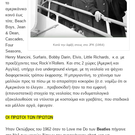
το
αμερικάνικο
κοινό έως
τότε; Beach
Boys, Jean
& Dean,
Cascades,
Four
Κατά την άφιξή στους στο JFK (1964)
Seasons,
Henry Mancini, Surfaris, Bobby Darin, Elvis, Little Richards, κ.α. με
προεξέχοντες τους Rock’n’Rollers. Και στις 2 χώρες (Αμερική και
Αγγλία), υπήρχε ένα underground κίνημα, με τη νεολαία να ψάχνει
διαφορετικούς τρόπου έκφρασης. Η μπριγιαντίνη, το χτένισμα των
μαλλιών προς τα πίσω με το απαραίτητο κοκοράκι (σ.σ. νομίζω ότι οι
Αμερικάνοι το έλεγαν…προβοσκίδα!) ήταν τα πιο εμφανή
(επαναστατικά) στοιχεία της νεολαίας που ενδυματολογικά
εξακολουθούσε να ντύνεται με κοστούμια και γραβάτες, που σταδιακά
και μάλλον αργά, έφευγαν.
ΟΙ ΠΡΩΤΟΙ ΤΩΝ ΠΡΩΤΩΝ
Ήταν Οκτώβριος του 1962 όταν το Love me Do των
Beatles
πήγαινε