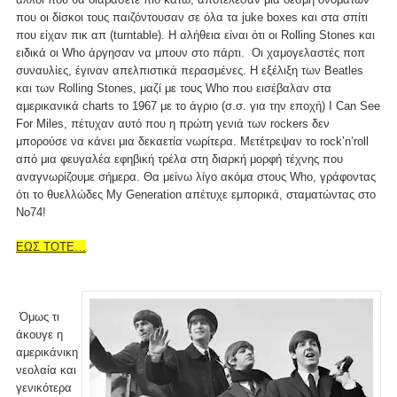
που οι δίσκοι τους παιζόντουσαν σε όλα τα juke boxes και στα σπίτι
που είχαν πικ απ (turntable). Η αλήθεια είναι ότι οι Rolling Stones και
ειδικά οι Who άργησαν να μπουν στο πάρτι. Οι χαμογελαστές ποπ
συναυλίες, έγιναν απελπιστικά περασμένες. Η εξέλιξη των Beatles
και των Rolling Stones, μαζί με τους Who που εισέβαλαν στα
αμερικανικά charts το 1967 με το άγριο (σ.σ. για την εποχή) I Can See
For Miles, πέτυχαν αυτό που η πρώτη γενιά των rockers δεν
μπορούσε να κάνει μια δεκαετία νωρίτερα. Μετέτρεψαν το rock’n’roll
από μια φευγαλέα εφηβική τρέλα στη διαρκή μορφή τέχνης που
αναγνωρίζουμε σήμερα. Θα μείνω λίγο ακόμα στους Who, γράφοντας
ότι το θυελλώδες My Generation απέτυχε εμπορικά, σταματώντας στο
Νο74!
ΕΩΣ ΤΟΤΕ…
Όμως τι
άκουγε η
αμερικάνικη
νεολαία και
γενικότερα