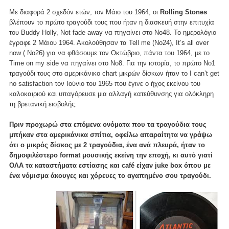
Με διαφορά 2 σχεδόν ετών, τον Μάιο του 1964, οι
Rolling Stones
βλέπουν το πρώτο τραγούδι τους που ήταν η διασκευή στην επιτυχία
του Buddy Holly, Not fade away να πηγαίνει στο Νο48. Το ημερολόγιο
έγραφε 2 Μάιου 1964. Ακολούθησαν τα Tell me (No24), It’s all over
now ( No26) για να φθάσουμε τον Οκτώβριο, πάντα του 1964, με το
Time on my side να πηγαίνει στο Νο8. Για την ιστορία, το πρώτο Νο1
τραγούδι τους στο αμερικάνικο chart μικρών δίσκων ήταν το I can’t get
no satisfaction τον Ιούνιο του 1965 που έγινε ο ήχος εκείνου του
καλοκαιριού και υπαγόρευσε μια αλλαγή κατεύθυνσης για ολόκληρη
τη βρετανική εισβολής.
Πριν προχωρώ στα επόμενα ονόματα που τα τραγούδια τους
μπήκαν στα αμερικάνικα σπίτια, οφείλω απαραίτητα να γράψω
ότι ο μικρός δίσκος με 2 τραγούδια, ένα ανά πλευρά, ήταν το
δημοφιλέστερο format μουσικής εκείνη την εποχή, κι αυτό γιατί
ΟΛΑ τα καταστήματα εστίασης και café είχαν juke box όπου με
ένα νόμισμα άκουγες και χόρευες το αγαπημένο σου τραγούδι.