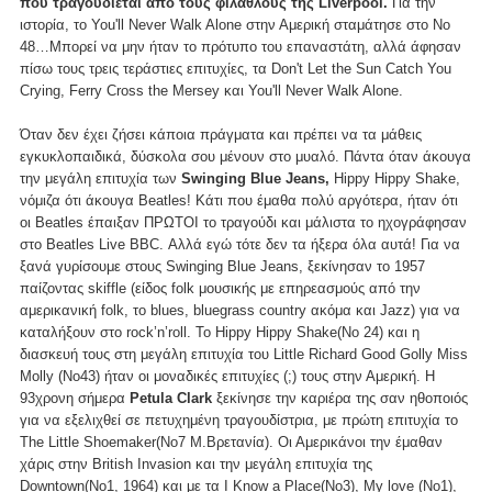
που τραγουδιέται από τους φιλάθλους της Liverpool.
Για την
ιστορία, το You'll Never Walk Alone στην Αμερική σταμάτησε στο Νο
48…Μπορεί να μην ήταν το πρότυπο του επαναστάτη, αλλά άφησαν
πίσω τους τρεις τεράστιες επιτυχίες, τα Don't Let the Sun Catch You
Crying, Ferry Cross the Mersey και You'll Never Walk Alone.
Όταν δεν έχει ζήσει κάποια πράγματα και πρέπει να τα μάθεις
εγκυκλοπαιδικά, δύσκολα σου μένουν στο μυαλό. Πάντα όταν άκουγα
την μεγάλη επιτυχία των
Swinging Blue Jeans,
Hippy Hippy Shake,
νόμιζα ότι άκουγα Beatles! Κάτι που έμαθα πολύ αργότερα, ήταν ότι
οι Beatles έπαιξαν ΠΡΩΤΟΙ το τραγούδι και μάλιστα το ηχογράφησαν
στο Beatles Live BBC. Αλλά εγώ τότε δεν τα ήξερα όλα αυτά! Για να
ξανά γυρίσουμε στους Swinging Blue Jeans, ξεκίνησαν το 1957
παίζοντας skiffle (είδος folk μουσικής με επηρεασμούς από την
αμερικανική folk, το blues, bluegrass country ακόμα και Jazz) για να
καταλήξουν στο rock’n’roll. To Hippy Hippy Shake(No 24) και η
διασκευή τους στη μεγάλη επιτυχία του Little Richard Good Golly Miss
Molly (No43) ήταν οι μοναδικές επιτυχίες (;) τους στην Αμερική. Η
93χρονη σήμερα
Petula Clark
ξεκίνησε την καριέρα της σαν ηθοποιός
για να εξελιχθεί σε πετυχημένη τραγουδίστρια, με πρώτη επιτυχία το
The Little Shoemaker(Νο7 Μ.Βρετανία). Οι Αμερικάνοι την έμαθαν
χάρις στην British Invasion και την μεγάλη επιτυχία της
Downtown(No1, 1964) και με τα I Know a Place(Νο3), My love (No1),