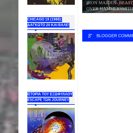
IRON MAIDEN- BEAST
OVER HAMMERSMITH.
CHICAGO 19 (1988):
ΔΑΓΚΩΤΟ 20 ΚΑΙ ΒΑΛΕ!
BLOGGER COMM
ΙΣΤΟΡΙΑ ΤΟΥ ΕΞΩΦΥΛΛΟΥ
ESCAPE ΤΩΝ JOURNEY