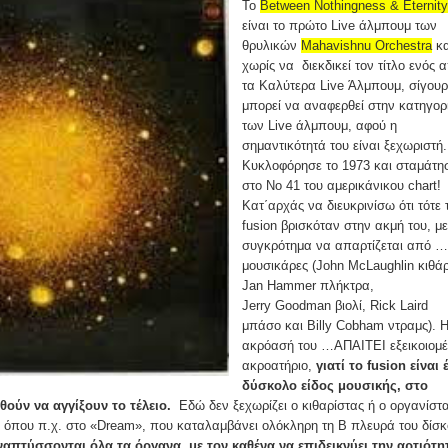
To
Between Nothingness & Eternity
είναι το πρώτο Live άλμπουμ των
θρυλικών
Mahavishnu Orchestra
κα
χωρίς να διεκδικεί τον τίτλο ενός 
τα Καλύτερα Live Άλμπουμ, σίγου
μπορεί να αναφερθεί στην κατηγορ
των Live άλμπουμ, αφού η
σημαντικότητά του είναι ξεχωριστή.
Κυκλοφόρησε το 1973 και σταμάτη
στο Νο 41 του αμερικάνικου chart!
Κατ΄αρχάς να διευκρινίσω ότι τότε
fusion βρισκόταν στην ακμή του, με
συγκρότημα να απαρτίζεται από …
μουσικάρες (John McLaughlin κιθά
Jan Hammer πλήκτρα,
Jerry Goodman βιολί, Rick Laird
μπάσο και Billy Cobham ντραμς). 
ακρόασή του …ΑΠΑΙΤΕΙ εξεικοιομ
ακροατήριο,
γιατί το fusion είναι 
δύσκολο είδος μουσικής, στο
θούν να αγγίξουν το τέλειο.
Εδώ δεν ξεχωρίζει ο κιθαρίστας ή ο οργανίστ
ί όπου π.χ. στο «Dream», που καταλαμβάνει ολόκληρη τη Β πλευρά του δίσκ
ναπτύσσονται όλα τα όργανα, με τον καθένα να επιδεικνύει την αρτιότη