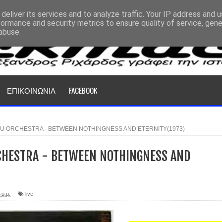
deliver its services and to analyze traffic. Your IP address and 
formance and security metrics to ensure quality of service, gen
abuse.
ΕΠΙΚΟΙΝΩΝΙΑ
FACEBOOK
U ORCHESTRA - BETWEEN NOTHINGNESS AND ETERNITY(1973)
HESTRA - BETWEEN NOTHINGNESS AND
 μ.μ.
live