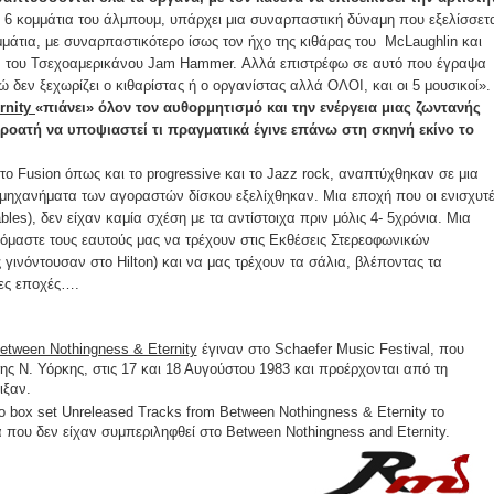
τα 6 κομμάτια του άλμπουμ, υπάρχει μια συναρπαστική δύναμη που εξελίσσετ
μάτια, με συναρπαστικότερο ίσως τον ήχο της κιθάρας του McLaughlin και
ν του Τσεχοαμερικάνου Jam Hammer. Αλλά επιστρέφω σε αυτό που έγραψα
 δεν ξεχωρίζει ο κιθαρίστας ή ο οργανίστας αλλά ΟΛΟΙ, και οι 5 μουσικοί»
rnity
«πιάνει» όλον τον αυθορμητισμό και την ενέργεια μιας ζωντανής
κροατή να υποψιαστεί τι πραγματικά έγινε επάνω στη σκηνή εκίνο το
 το Fusion όπως και το progressive και το Jazz rock, αναπτύχθηκαν σε μια
μηχανήματα των αγοραστών δίσκου εξελίχθηκαν. Μια εποχή που οι ενισχυτέ
ables), δεν είχαν καμία σχέση με τα αντίστοιχα πριν μόλις 4- 5χρόνια. Μια
όμαστε τους εαυτούς μας να τρέχουν στις Εκθέσεις Στερεοφωνικών
ινόντουσαν στο Hilton) και να μας τρέχουν τα σάλια, βλέποντας τα
λλες εποχές….
etween Nothingness & Eternity
έγιναν στο Schaefer Music Festival, που
 της Ν. Υόρκης, στις 17 και 18 Αυγούστου 1983 και προέρχονται από τη
ιξαν.
 box set Unreleased Tracks from Between Nothingness & Eternity το
α που δεν είχαν συμπεριληφθεί στο Between Nothingness and Eternity.