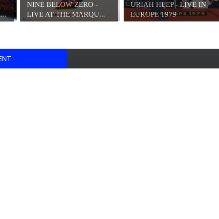
NINE BELOW ZERO -
URIAH HEEP - LIVE IN
..
LIVE AT THE MARQU...
EUROPE 1979
ENT