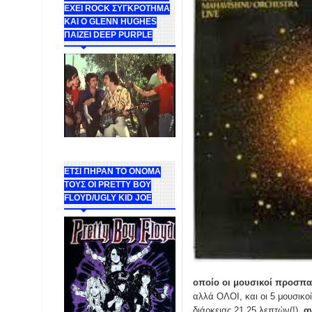
ΕΧΕΙ ROCK ΣΥΓΚΡΟΤΗΜΑ
ΚΑΙ Ο GLENN HUGHES
ΠΑΙΖΕΙ DEEP PURPLE
ΕΤΣΙ ΠΗΡΑΝ ΤΟ ΟΝΟΜΑ
ΤΟΥΣ ΟΙ PRETTY BOY
FLOYD/UGLY KID JOE
οποίο οι μουσικοί προσπα
αλλά ΟΛΟΙ, και οι 5 μουσικο
διάρκειας 21.25 λεπτών(!),
α