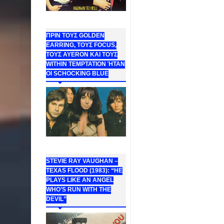
ΠΡΙΝ ΤΟΥΣ GOLDEN
EARRING, ΤΟΥΣ FOCUS,
ΤΟΥΣ ΑΥΕROΝ ΚΑΙ ΤΟΥΣ
WITHIN TEMPTATION ΉΤΑΝ
ΟΙ SCHOCKING BLUE
STEVIE RAY VAUGHAN –
TEXAS FLOOD (1983): “HE
PLAYS LIKE AN ANGEL
WHO’S RUN WITH THE
DEVIL”