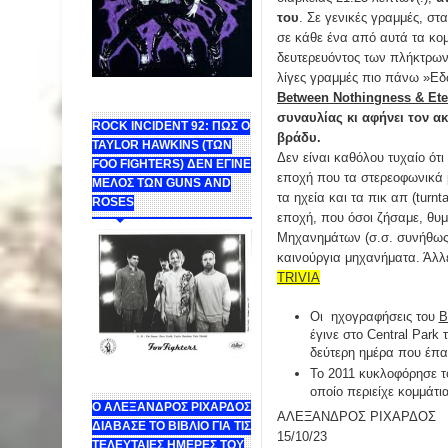
του
. Σε γενικές γραμμές, σ
σε κάθε ένα από αυτά τα κομ
δευτερευόντος των πλήκτρω
λίγες γραμμές πιο πάνω »Εδώ
Between Nothingness & Ete
συναυλίας κι αφήνει τον α
ROCK INCIDENT 92: ΠΩΣ Ο
βράδυ.
TAYLOR HAWKINS (ΤΩΝ
Δεν είναι καθόλου τυχαίο ότι
FOO FIGHTERS) ΔΕΝ ΕΓΙΝΕ
εποχή που τα στερεοφωνικά 
ΜΕΛΟΣ ΤΩΝ GUNS AND
τα ηχεία και τα πικ απ (turnt
ROSES
εποχή, που όσοι ζήσαμε, θυμ
Μηχανημάτων (σ.σ. συνήθως γ
καινούργια μηχανήματα. Ά
TRIVIA
Οι ηχογραφήσεις του
B
έγινε στο Central Park
δεύτερη ημέρα που έπα
To 2011 κυκλοφόρησε το
οποίο περιείχε κομμάτι
Ο ΑΛΕΞΑΝΔΡΟΣ ΡΙΧΑΡΔΟΣ
ΑΛΕΞΑΝΔΡΟΣ ΡΙΧΑΡΔΟΣ
ΔΙΑΒΑΣΕ ΤΟ ΒΙΒΛΙΟ ΓΙΑ ΤΙΣ
15/10/23
ΤΕΛΕΥΤΑΙΕΣ ΗΜΕΡΕΣ ΤΟΥ