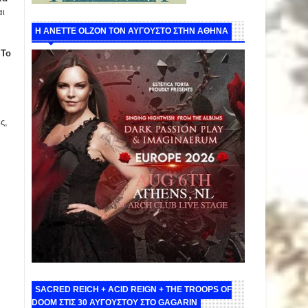
αι
Η ANETTE OLZON ΤΟΝ ΑΥΓΟΥΣΤΟ ΣΤΗΝ ΑΘΗΝΑ
.
Το
ς,
SACRED REICH + ACID REIGN + THE TROOPS OF
DOOM ΣΤΙΣ 30 ΑΥΓΟΥΣΤΟΥ ΣΤΟ GAGARIN