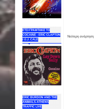
ΕΤΣΙ ΓΡΑΦΤΗΚΕ ΤΟ
COCAINE - ERIC CLAPTON
Νεότερη ανάρτηση
/ /J.J. CALE
ERIC BURDON AND THE
ANIMALS-ATHENS
TRAFFIC LIVE