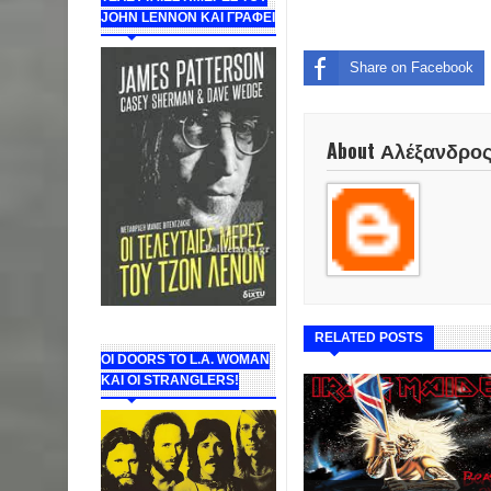
JOHN LENNON ΚΑΙ ΓΡΑΦΕΙ
Share on Facebook
About Αλέξανδρο
RELATED POSTS
ΟΙ DOORS ΤΟ L.A. WOMAN
KAI OI STRANGLERS!