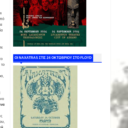
ι
από
ρα
ία
σε
ΟΙ NAXATRAS ΣΤΙΣ 24 ΟΚΤΩΒΡΙΟΥ ΣΤΟ FLOYD
 το
 το
ρα,
H
ένο
ένα
ας
ου,
τά