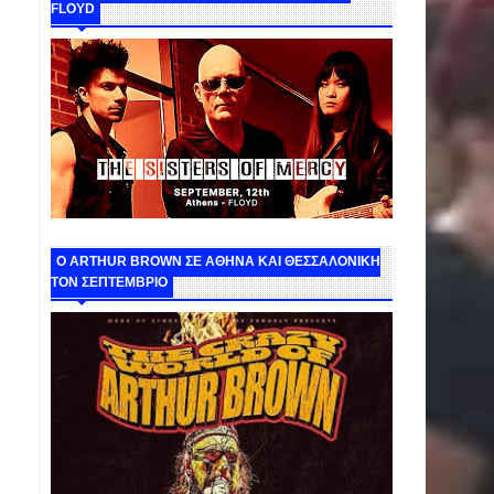
FLOYD
O ARTHUR BROWN ΣΕ ΑΘΗΝΑ ΚΑΙ ΘΕΣΣΑΛΟΝΙΚΗ
ΤΟΝ ΣΕΠΤΕΜΒΡΙΟ