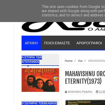
This site uses cookies from Google to 
are shared with Google along with per
statistics, and to detect and address 
ΑΡΧΙΚΗ
ΠΟΙΟΙ ΕΙΜΑΣΤΕ
ΑΡΘΡΟΓΡΑΦΟΙ
Η ΙΣΤΟΡΙΑ ΤΩΝ
Home
/
live
/
MAHAVISHN
ΑΓΑΠΑΝΘΟΣ
MAHAVISHNU ORC
ETERNITY(1973)
Αλέξανδρος Ριχάρδος
11:35
Ο ΣΩΤΗΡΗΣ ΤΖΕΒΕΛΕΚΟΣ