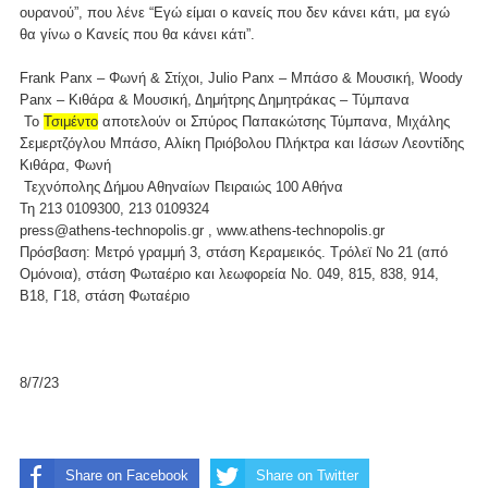
ουρανού”, που λένε “Εγώ είμαι ο κανείς που δεν κάνει κάτι, μα εγώ
θα γίνω ο Κανείς που θα κάνει κάτι”.
Frank Panx – Φωνή & Στίχοι, Julio Panx – Μπάσο & Μουσική, Woody
Panx – Κιθάρα & Μουσική, Δημήτρης Δημητράκας – Τύμπανα
Το
Τσιμέντο
αποτελούν οι Σπύρος Παπακώτσης Τύμπανα, Μιχάλης
Σεμερτζόγλου Μπάσο, Αλίκη Πριόβολου Πλήκτρα και Ιάσων Λεοντίδης
Κιθάρα, Φωνή
Τεχνόπολης Δήμου Αθηναίων Πειραιώς 100 Αθήνα
Τη 213 0109300, 213 0109324
press@athens-technopolis.gr , www.athens-technopolis.gr
Πρόσβαση: Μετρό γραμμή 3, στάση Κεραμεικός. Τρόλεϊ Νο 21 (από
Ομόνοια), στάση Φωταέριο και λεωφορεία No. 049, 815, 838, 914,
Β18, Γ18, στάση Φωταέριο
8/7/23
Share on Facebook
Share on Twitter