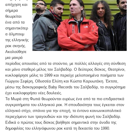
απήχηση και
σήμερα
θεωρείται
ένα από τα
σημαντικότερ
α άλμπουμ
της ελληνικής
ροκ σκηνής.
Ακολούθησε
μια μακρά
περίοδος απουσίας από τα στούντιο, με πολλές αλλαγές στη σύνθεση
και μόνο σταθερό μέλος τον Σαλβαδόρ. Ο δεύτερος δίσκος, Θεατρίνοι,
κυκλοφόρησε μόλις το 1999 και περιείχε μελοποιημένα ποιήματα των
Γιώργου Σεφέρη, Οδυσσέα Ελύτη και Κώστα Καρυωτάκη. Έκτοτε,
μέσω της δισκογραφικής Baby Records του Σαλβαδόρ, το συγκρότημα
έχει κυκλοφορήσει νέες δουλειές.
Τα Μωρά στη Φωτιά θεωρούνται ευρέως ένα από τα πιο επιδραστικά
συγκροτήματα του ελληνικού ροκ. Η σπουδαιότητα τους έγκειται στον
ελληνικό στίχο, σπάνιο για την εποχή, το έντονο κοινωνικοπολιτικό
περιεχόμενο των τραγουδιών και την ιδιότυπη φωνή του Σαλβαδόρ.
Ειδικά ο πρώτος τους δίσκος βοήθησε σημαντικά στην άνοδο της
δημοφιλίας του ελληνόφωνου ροκ κατά τη δεκαετία του 1990.