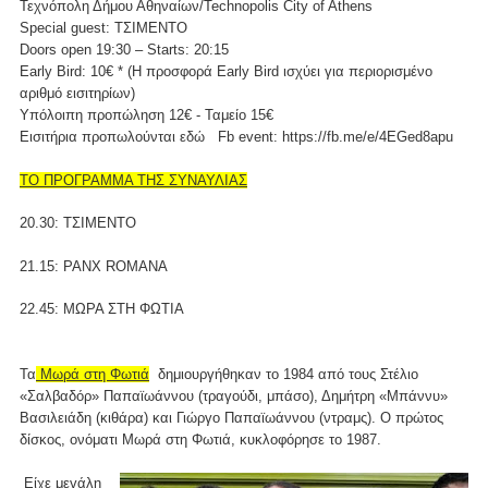
Τεχνόπολη Δήμου Αθηναίων/Technopolis City of Athens
Special guest: ΤΣΙΜΕΝΤΟ
Doors open 19:30 – Starts: 20:15
Early Bird: 10€ * (Η προσφορά Early Bird ισχύει για περιορισμένο
αριθμό εισιτηρίων)
Υπόλοιπη προπώληση 12€ - Ταμείο 15€
Εισιτήρια προπωλούνται
εδώ
Fb event: https://fb.me/e/4EGed8apu
ΤΟ ΠΡΟΓΡΑΜΜΑ ΤΗΣ ΣΥΝΑΥΛΙΑΣ
20.30: ΤΣΙΜΕΝΤΟ
21.15: PANX ROMANA
22.45: ΜΩΡΑ ΣΤΗ ΦΩΤΙΑ
Τα
Μωρά στη Φωτιά
δημιουργήθηκαν το 1984 από τους Στέλιο
«Σαλβαδόρ» Παπαϊωάννου (τραγούδι, μπάσο), Δημήτρη «Μπάννυ»
Βασιλειάδη (κιθάρα) και Γιώργο Παπαϊωάννου (ντραμς). Ο πρώτος
δίσκος, ονόματι Μωρά στη Φωτιά, κυκλοφόρησε το 1987.
Είχε μεγάλη