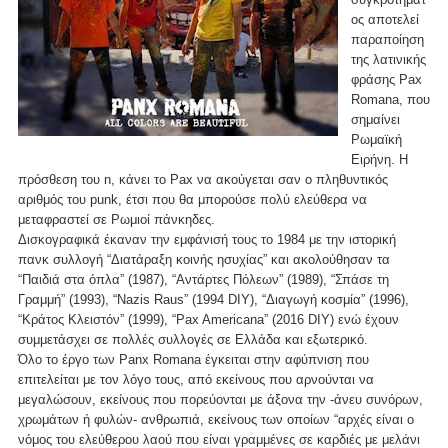
ος αποτελεί
παραποίηση
της λατινικής
φράσης Pax
Romana, που
σημαίνει
Ρωμαϊκή
Ειρήνη. Η
πρόσθεση του n, κάνει το Pax να ακούγεται σαν ο πληθυντικός
αριθμός του punk, έτσι που θα μπορούσε πολύ ελεύθερα να
μεταφραστεί σε Ρωμιοί πάνκηδες.
Δισκογραφικά έκαναν την εμφάνισή τους το 1984 με την ιστορική
πανκ συλλογή “Διατάραξη κοινής ησυχίας” και ακολούθησαν τα
“Παιδιά στα όπλα” (1987), “Αντάρτες Πόλεων” (1989), “Σπάσε τη
Γραμμή” (1993), “Nazis Raus” (1994 DIY), “Διαγωγή κοσμία” (1996),
“Κράτος Κλειστόν” (1999), “Pax Americana” (2016 DIY) ενώ έχουν
συμμετάσχει σε πολλές συλλογές σε Ελλάδα και εξωτερικό.
Όλο το έργο των Panx Romana έγκειται στην αφύπνιση που
επιτελείται με τον λόγο τους, από εκείνους που αρνούνται να
μεγαλώσουν, εκείνους που πορεύονται με άξονα την -άνευ συνόρων,
χρωμάτων ή φυλών- ανθρωπιά, εκείνους των οποίων “αρχές είναι ο
νόμος του ελεύθερου λαού που είναι γραμμένες σε καρδιές με μελάνι