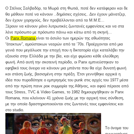
Ο Στέλιος Σαλβαδόρ, τα Μωρά στη Φωτιά, ποτέ δεν κατάφεραν και δε
θα μάθουν ποτέ να κάνουν ..δημόσιες σχέσεις.. Δεν έχουν μάνατζερ,
δεν έχουν χορηγούς, δεν προβάλλονται από τα Μ.Μ.Ε...
Ξέρουν να κάνουν μόνο λυτρωτικές ζωντανές εμφανίσεις και να στα
λένε πρόσωπο με πρόσωπο πάνω και κάτω από τη σκηνή…
Οι
Panx Romana
είναι το άσυλο των ημερών της αθωότητας
“άτακτων”, αμούστακων νεαρών από τα ’70s. Προέρχονται από μια
γενιά που μεγάλωσε την εποχή που η δικτατορία είχε καταλάβει την
εξουσία στην Ελλάδα με την βία, και είχε φιμώσει κάθε ελεύθερη
φωνή. Από αυτή την σκοτεινή περίοδο, οι Panx εμπνεύστηκαν το
εφηβικό τους όνειρο να κάνουν μια μπάντα που θα είχε δυνατή φωνή
και στάση ζωής, βασισμένη στην πράξη. Έτσι γεννήθηκε αρχικά η
ιδέα που πυροδότησε ο εμπρησμός του punk στις αρχές του 1977 μέσα
από την πρώτη πανκ ροκ συμμορία της Αθήνας, και αφού πέρασε από
τους Stress, TVC & Video Games, το 1982 δημιουργήθηκαν οι Panx
Romana, που κλείνουν 41 χρόνια ζωής με την αρχική τους σύνθεση,
με την οποία δραστηριοποιούνται στις ζωντανές τους εμφανίσεις και
στο studio.
Tο όνομα του
συγκροτήματ