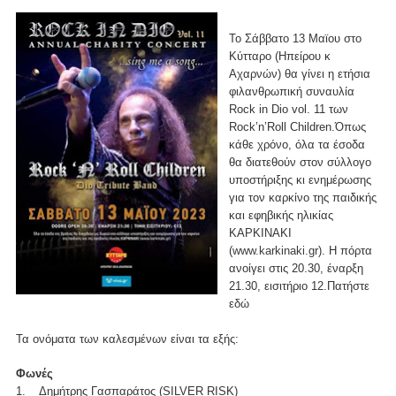
Το Σάββατο 13 Μαϊου στο
Κύτταρο (Ηπείρου κ
Αχαρνών) θα γίνει η ετήσια
φιλανθρωπική συναυλία
Rock in Dio vol. 11 των
Rock’n’Roll Children.Όπως
κάθε χρόνο, όλα τα έσοδα
θα διατεθούν στον σύλλογο
υποστήριξης κι ενημέρωσης
για τον καρκίνο της παιδικής
και εφηβικής ηλικίας
ΚΑΡΚΙΝΑΚΙ
(
www.karkinaki.gr
). Η πόρτα
ανοίγει στις 20.30, έναρξη
21.30, εισιτήριο 12.Πατήστε
εδώ
Τα ονόματα των καλεσμένων είναι τα εξής:
Φωνές
1. Δημήτρης Γασπαράτος (SILVER RISK)