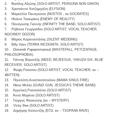
2. Βασίλης Αξιώτης (SOLO ARTIST, PERSONA NON GRATA)
3. Χριστιάννα Χατζημιχάλη (ELYSION)
4. Μαρκέλλα Παναγιώτου (NOSTOS , ex-SOCRATES)
5. Ηλιάνα Τσακιράκη (ENEMY OF REALITY)
6. Παναγιώτης Γιαννής (INFINITY THE BAND, SOLO ARTIST)
7. Ρεβέκκα Γεωργιάδου (SOLO ARTIST, VOCAL TEACHER,
NOCHNOY DOZOR)
8. Μάριος Καραναστάσης (SILENT WEDDING)
9. Billy Vass (TERRA INCOGNITA, SOLO ARTIST)
10. Domenik Papaemmanouil (WASTEFALL, PETCENTAGE,
PHILOSOPHOBIA)
11. Γιάννης Βογιατζής (NEED, BEJEESUS, YAKUZA SIX, BLUE
RECEIVER, SOLO ARTIST)
12. Φώφη Ρούσσου (SOLO ARTIST, VOCAL TEACHER, ex –
4BITTEN)
13. Πηνελόπη Αναστασοπούλου (MAMA SINGS FIRE)
14. Νίκος Μελάς (GUNZI GUN, JESSICA’S THEME BAND)
15. Αγγελική Ροσσολάτου (SOLO ARTIST)
16. Άννα Μαρίνου (SOLO ARTIST)
17. Γιώργος Φασκιώτης (ex – MYSTERY)
18. Vicky Bee (SOLO ARTIST)
19. Δημήτρης Καλαντζής (ΕΓΩ, ex – TSOPANA RAVE)