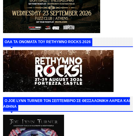
ΟΛΑ ΤΑ ΟΝΟΜΑΤΑ ΤΟΥ RETHYMNO ROCKS 2026
O JOE LYNN TURNER ΤΟΝ ΣΕΠΤΕΜΒΡΙΟ ΣΕ ΘΕΣΣΑΛΟΝΙΚΗ ΛΑΡΙΣΑ ΚΑΙ
ΑΘΗΝΑ