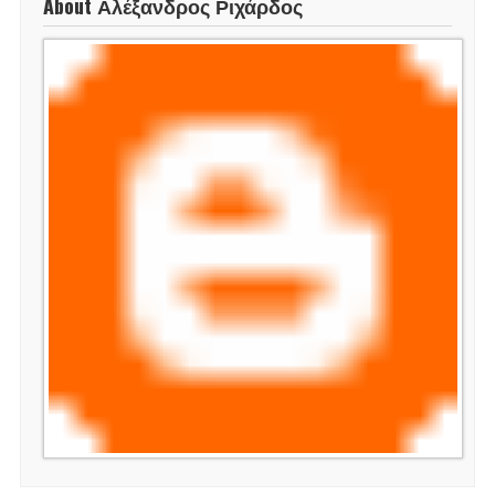
About Αλέξανδρος Ριχάρδος