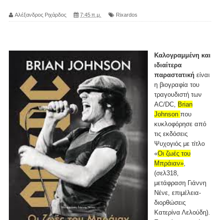
Αλέξανδρος Ριχάρδος
7:45 π.μ.
Rixardos
Καλογραμμένη και
ιδιαίτερα
παραστατική
είναι
η βιογραφία του
τραγουδιστή των
AC/DC,
Brian
Johnson
που
κυκλοφόρησε από
τις εκδόσεις
Ψυχογιός με τίτλο
«
Οι ζωές του
Μπράιαν»
,
(σελ318,
μετάφραση Γιάννη
Νένε, επιμέλεια-
διορθώσεις
Κατερίνα Λελούδη).