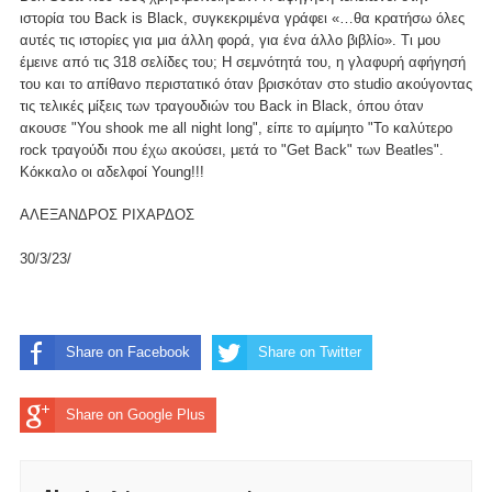
ιστορία του Back is Black, συγκεκριμένα γράφει «…θα κρατήσω όλες
αυτές τις ιστορίες για μια άλλη φορά, για ένα άλλο βιβλίο». Τι μου
έμεινε από τις 318 σελίδες του; Η σεμνότητά του, η γλαφυρή αφήγησή
του και το απίθανο περιστατικό όταν βρισκόταν στο studio ακούγοντας
τις τελικές μίξεις των τραγουδιών του Back in Black, όπου όταν
ακουσε "You shook me all night long", είπε το αμίμητο "Το καλύτερο
rock τραγούδι που έχω ακούσει, μετά το "Get Back" των Beatles".
Κόκκαλο οι αδελφοί Young!!!
ΑΛΕΞΑΝΔΡΟΣ ΡΙΧΑΡΔΟΣ
30/3/23/
Share on Facebook
Share on Twitter
Share on Google Plus