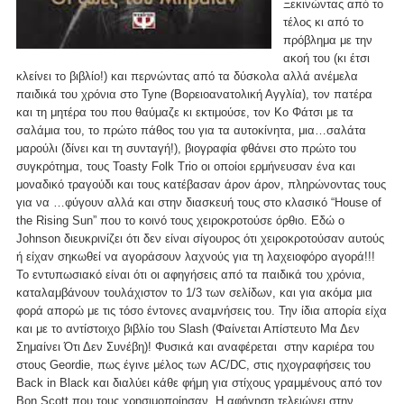
Ξεκινώντας από το
τέλος κι από το
πρόβλημα με την
ακοή του (κι έτσι
κλείνει το βιβλίο!) και περνώντας από τα δύσκολα αλλά ανέμελα
παιδικά του χρόνια στο Tyne (Βορειοανατολική Αγγλία), τον πατέρα
και τη μητέρα του που θαύμαζε κι εκτιμούσε, τον Κο Φάτσι με τα
σαλάμια του, το πρώτο πάθος του για τα αυτοκίνητα, μια…σαλάτα
μαρούλι (δίνει και τη συνταγή!), βιογραφία φθάνει στο πρώτο του
συγκρότημα, τους Toasty Folk Trio οι οποίοι ερμήνευσαν ένα και
μοναδικό τραγούδι και τους κατέβασαν άρον άρον, πληρώνοντας τους
για να …φύγουν αλλά και στην διασκευή τους στο κλασικό “House of
the Rising Sun” που το κοινό τους χειροκροτούσε όρθιο. Εδώ ο
Johnson διευκρινίζει ότι δεν είναι σίγουρος ότι χειροκροτούσαν αυτούς
ή είχαν σηκωθεί να αγοράσουν λαχνούς για τη λαχειοφόρο αγορά!!!
Το εντυπωσιακό είναι ότι οι αφηγήσεις από τα παιδικά του χρόνια,
καταλαμβάνουν τουλάχιστον το 1/3 των σελίδων, και για ακόμα μια
φορά απορώ με τις τόσο έντονες αναμνήσεις του. Την ίδια απορία είχα
και με το αντίστοιχο βιβλίο του Slash (Φαίνεται Απίστευτο Μα Δεν
Σημαίνει Ότι Δεν Συνέβη)! Φυσικά και αναφέρεται στην καριέρα του
στους Geordie, πως έγινε μέλος των AC/DC, στις ηχογραφήσεις του
Back in Black και διαλύει κάθε φήμη για στίχους γραμμένους από τον
Bon Scott που τους χρησιμοποίησαν. Η αφήγηση τελειώνει στην