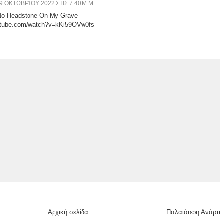
9 ΟΚΤΩΒΡΊΟΥ 2022 ΣΤΙΣ 7:40 Μ.Μ.
 No Headstone On My Grave
utube.com/watch?v=kKi59OVw0fs
Αρχική σελίδα
Παλαιότερη Ανάρτ