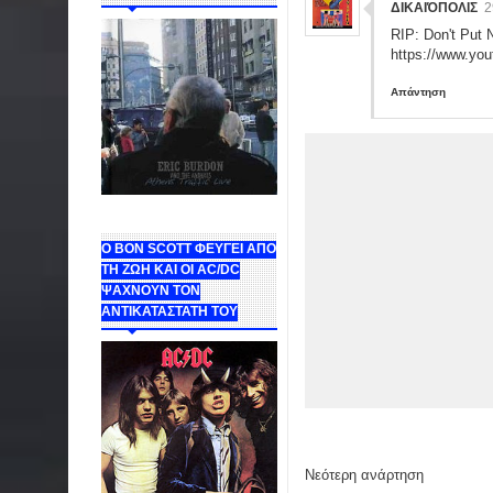
ΔΙΚΑΙΌΠΟΛΙΣ
2
RIP: Don't Put
https://www.yo
Απάντηση
Ο BON SCOTT ΦΕΥΓΕΙ ΑΠΟ
ΤΗ ΖΩΗ ΚΑΙ ΟΙ AC/DC
ΨΑΧΝΟΥΝ ΤΟΝ
ΑΝΤΙΚΑΤΑΣΤΑΤΗ ΤΟΥ
Νεότερη ανάρτηση