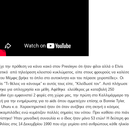
ίχε την πρόθεση να κάνει κακό στον Presleyκι ότι ήταν φίλοι αλλά ο Elvis
τικό από τηλεόραση κλειστού κυκλώματος, είπε στους φρουρούς να καλέσ
του Μέμφις βρήκε το όπλο στο αυτοκίνητο και του πέρασε χειροπέδες». Οι
s "Τι θέλεις να κάνουμε” κι αυτός τους είπε, "Κλείδωσέ τον". Αυτό πλήγωσε 
θηκε για οπλοχρησία και μέθη. Αφέθηκε ελεύθερος με καταβολή 250
oller έχει εμφανιστεί 2 φορές στη χώρα μας, την πρώτη στο Καλλιμάρμαρο τη
ή για την ενημέρωσης για το aids όπου σμμετείχαν επίσης οι Bonnie Tyler,
 Uhuru κ.α. Χαρακτηριστικό ήταν ότι όταν ανέβηκε στη σκηνή ο κόσμος
οκαμπιλάδες ενώ κυμάτιζαν πολλές σημαίες του νότου. Πριν καθίσει στο πιάν
νίστηκε! Ήταν μοναδική συναυλία κι ο ίδιος ήταν μόνο 53 ετών! Η δεύτερη φ
Φιλίας στις 14 Δεκεμβρίου 1990 που είχε γεμίσει από ανθρώπους κάθε ηλικία