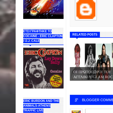
ΕΤΣΙ ΓΡΑΦΤΗΚΕ ΤΟ
RELATED POSTS
COCAINE - ERIC CLAPTON
/ /J.J. CALE
ΟΙ ΠΡΩΤΟΠΟΡΟΙ ΤΟΥ
ΑΓΓΛΙΚΟΥ GLAM ROC.
BLOGGER COMM
ERIC BURDON AND THE
ANIMALS-ATHENS
TRAFFIC LIVE