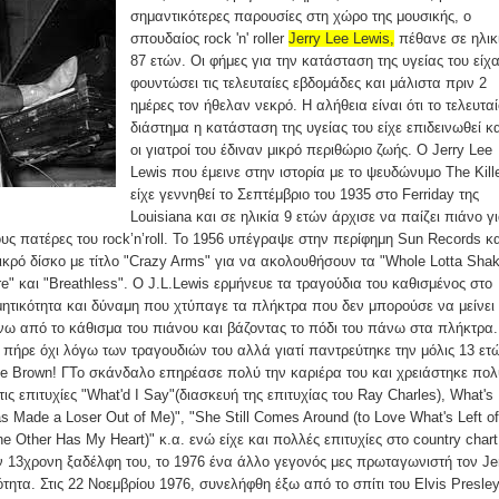
σημαντικότερες παρουσίες στη χώρο της μουσικής, ο
σπουδαίος rock 'n' roller
Jerry Lee Lewis,
πέθανε σε ηλικ
87 ετών. Οι φήμες για την κατάσταση της υγείας του είχ
φουντώσει τις τελευταίες εβδομάδες και μάλιστα πριν 2
ημέρες τον ήθελαν νεκρό. Η αλήθεια είναι ότι το τελευτα
διάστημα η κατάσταση της υγείας του είχε επιδεινωθεί κα
οι γιατροί του έδιναν μικρό περιθώριο ζωής. Ο Jerry Lee
Lewis που έμεινε στην ιστορία με το ψευδώνυμο The Kille
είχε γεννηθεί το Σεπτέμβριο του 1935 στο Ferriday της
Louisiana και σε ηλικία 9 ετών άρχισε να παίζει πιάνο γ
ους πατέρες του rock’n’roll. To 1956 υπέγραψε στην περίφημη Sun Records κα
κρό δίσκο με τίτλο "Crazy Arms" για να ακολουθήσουν τα "Whole Lotta Shak
ire" και "Breathless". Ο J.L.Lewis ερμήνευε τα τραγούδια του καθισμένος στο
μητικότητα και δύναμη που χτύπαγε τα πλήκτρα που δεν μπορούσε να μείνει
ω από το κάθισμα του πιάνου και βάζοντας το πόδι του πάνω στα πλήκτρα.
πήρε όχι λόγω των τραγουδιών του αλλά γιατί παντρεύτηκε την μόλις 13 ετ
e Brown! ΓΤο σκάνδαλο επηρέασε πολύ την καριέρα του και χρειάστηκε πολ
ις επιτυχίες "What'd I Say"(διασκευή της επιτυχίας του Ray Charles), What's
Made a Loser Out of Me)", "She Still Comes Around (to Love What's Left of
Other Has My Heart)" κ.α. ενώ είχε και πολλές επιτυχίες στο country chart
ν 13χρονη ξαδέλφη του, το 1976 ένα άλλο γεγονός μες πρωταγωνιστή τον Je
τητα. Στις 22 Νοεμβρίου 1976, συνελήφθη έξω από το σπίτι του Elvis Presle