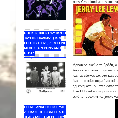
στην Graceland με την κατηγ
ROCK INCIDENT 92: ΠΩΣ Ο
TAYLOR HAWKINS (ΤΩΝ
FOO FIGHTERS) ΔΕΝ ΕΓΙΝΕ
ΜΕΛΟΣ ΤΩΝ GUNS AND
ROSES
Αργότερα εκείνο το βράδυ, ο
Vapors και έπινε σαμπάνια ό
και, ανεβαίνοντας στο καινού
ένα μπουκάλι σαμπάνια κάτω 
ξημερώματα, ο Lewis έσπασε 
Harold Lloyd να παρακολουθ
από το αυτοκίνητο, χωρίς να
Ο ΑΛΕΞΑΝΔΡΟΣ ΡΙΧΑΡΔΟΣ
ΔΙΑΒΑΣΕ ΤΟ ΒΙΒΛΙΟ ΓΙΑ ΤΙΣ
ΤΕΛΕΥΤΑΙΕΣ ΗΜΕΡΕΣ ΤΟΥ