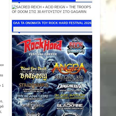
ΟΛΑ ΤΑ ΟΝΟΜΑΤΑ ΤΟΥ ROCK HARD FESTIVAL 2026
ουν
τα
ν 1
ο,
ορά
ς.