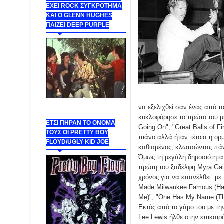
ΕΧΕΙ ROCK ΣΥΓΚΡΟΤΗΜΑ
ΚΑΙ Ο GLENN HUGHES
ΠΑΙΖΕΙ DEEP PURPLE
να εξελιχθεί σαν ένας από τ
κυκλοφόρησε το πρώτο του μι
ΕΤΣΙ ΠΗΡΑΝ ΤΟ ΟΝΟΜΑ
Going On", "Great Balls of F
ΤΟΥΣ ΟΙ PRETTY BOY
πιάνο αλλά ήταν τέτοια η ορ
FLOYD/UGLY KID JOE
καθισμένος, κλωτσώντας πάν
Όμως τη μεγάλη δημοσιότητα 
πρώτη του ξαδέλφη Myra Gal
χρόνος για να επανέλθει με τ
Made Milwaukee Famous (Has 
Me)", "One Has My Name (The 
Εκτός από το γάμο του με τη
Lee Lewis ήλθε στην επικαιρό