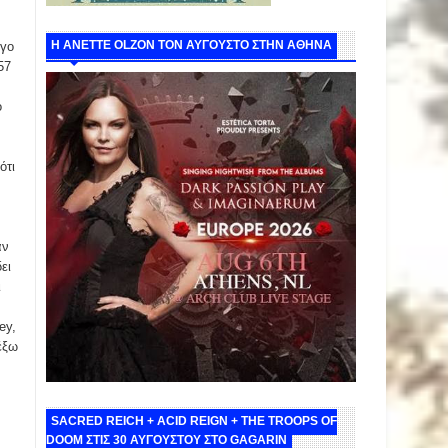
Η ANETTE OLZON ΤΟΝ ΑΥΓΟΥΣΤΟ ΣΤΗΝ ΑΘΗΝΑ
ίγο
57
ο
ότι
αν
ει
ι
ey,
έξω
SACRED REICH + ACID REIGN + THE TROOPS OF
DOOM ΣΤΙΣ 30 ΑΥΓΟΥΣΤΟΥ ΣΤΟ GAGARIN