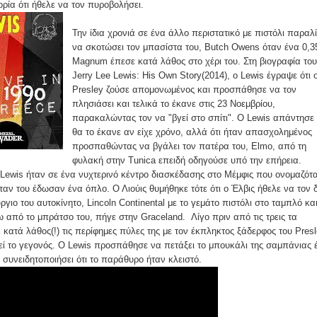
ορία ότι ήθελε να τον πυροβολήσει.
Την ίδια χρονιά σε ένα άλλο περιστατικό με πιστόλι παραλ
να σκοτώσει τον μπασίστα του, Butch Owens όταν ένα 0,3
Magnum έπεσε κατά λάθος στο χέρι του. Στη βιογραφία του
Jerry Lee Lewis: His Own Story(2014), ο Lewis έγραψε ότι 
Presley ζούσε απομονωμένος και προσπάθησε να τον
πλησιάσει και τελικά το έκανε στις 23 Νοεμβρίου,
παρακαλώντας τον να "βγεί στο σπίτι". Ο Lewis απάντησε 
θα το έκανε αν είχε χρόνο, αλλά ότι ήταν απασχολημένος
προσπαθώντας να βγάλει τον πατέρα του, Elmo, από τη
φυλακή στην Tunica επειδή οδηγούσε υπό την επήρεια.
 Lewis ήταν σε ένα νυχτερινό κέντρο διασκέδασης στο Μέμφις που ονομαζότ
ταν του έδωσαν ένα όπλο. Ο Λιούις θυμήθηκε τότε ότι ο Έλβις ήθελε να τον δ
ργιο του αυτοκίνητο, Lincoln Continental με το γεμάτο πιστόλι στο ταμπλό κα
από το μπράτσο του, πήγε στην Graceland. Λίγο πριν από τις τρεις τα
κατά λάθος(!) τις περίφημες πύλες της με τον έκπληκτος ξάδερφος του Presl
εί το γεγονός. Ο Lewis προσπάθησε να πετάξει το μπουκάλι της σαμπάνιας 
 συνειδητοποιήσει ότι το παράθυρο ήταν κλειστό.