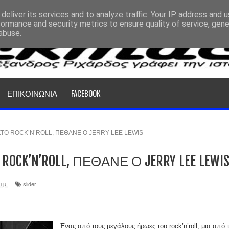
deliver its services and to analyze traffic. Your IP address and 
formance and security metrics to ensure quality of service, gen
abuse.
ΕΠΙΚΟΙΝΩΝΙΑ
FACEBOOK
ΤΟ ROCK’N’ROLL, ΠΕΘΑΝΕ Ο JERRY LEE LEWIS
CK’N’ROLL, ΠΕΘΑΝΕ Ο JERRY LEE LEWI
μ.μ.
slider
Ένας από τους μεγάλους ήρωες του rock’n’roll, μια από τ