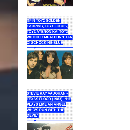
ΠΡΙΝ ΤΟΥΣ GOLDEN
EARRING, ΤΟΥΣ FOCUS,
ΤΟΥΣ ΑΥΕROΝ ΚΑΙ ΤΟΥΣ
WITHIN TEMPTATION ΉΤΑΝ
ΟΙ SCHOCKING BLUE
STEVIE RAY VAUGHAN –
TEXAS FLOOD (1983): “HE
PLAYS LIKE AN ANGEL
WHO’S RUN WITH THE
DEVIL”