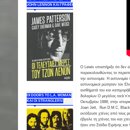
JOHN LENNON ΚΑΙ ΓΡΑΦΕΙ
Ο Lewis υποστήριξε ότι δεν ε
παρακολουθώντας τo περιστα
την αστυνομία. Η αστυνομία 
αστυνομικοί ρώτησαν τον Elvi
αισθήματά του και κατηγορή
ΟΙ DOORS ΤΟ L.A. WOMAN
δολαρίων.O μεγάλος rock’n’r
KAI OI STRANGLERS!
Οκτωβρίου 1988, στην ιστορικ
Joan Jett, Run D.M.C, Black
εκτόξευσε χτένες από τους ρ
έβγαλε τη χτένας του και χτε
ήταν στο Στάδιο Ειρήνης και 