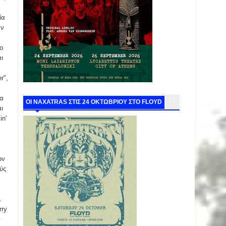
ία
αν
ίο
ι
r",
ια
ΟΙ NAXATRAS ΣΤΙΣ 24 ΟΚΤΩΒΡΙΟΥ ΣΤΟ FLOYD
ι
in'
ών
ύς
.
rry
y