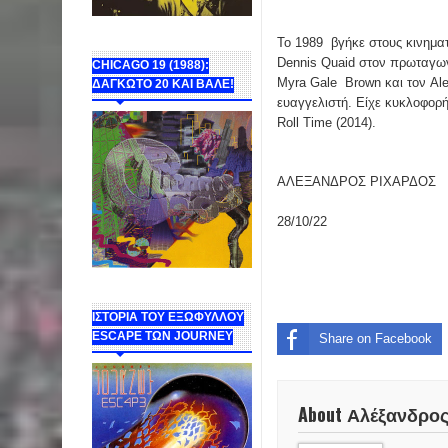
To 1989 βγήκε στους κινηματο
Dennis Quaid στον πρωταγων
CHICAGO 19 (1988):
Myra Gale Brown και τον Ale
ΔΑΓΚΩΤΟ 20 ΚΑΙ ΒΑΛΕ!
ευαγγελιστή. Είχε κυκλοφορ
Roll Time (2014).
ΑΛΕΞΑΝΔΡΟΣ ΡΙΧΑΡΔΟΣ
28/10/22
ΙΣΤΟΡΙΑ ΤΟΥ ΕΞΩΦΥΛΛΟΥ
ESCAPE ΤΩΝ JOURNEY
Share on Facebook
About Αλέξανδρο