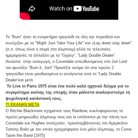
Το “Burn” ήταν το εναρκτήριο τραγούδι σε όλη την περιοδεία και
συνέχιζαν με τα "Might Just Take Your Life" και «Lay down stay down”
(σ.σ. όπως είναι η σειρά στο άλμπουμ) αλλά τις τελευταίες
ημερομηνίες τα άλλαξαν με τα “Gypsy”, “Lady Double Dealer”.
Ακούστε στην εισαγωγή, ο Coverdale απευθυνόμενος στο Jon Lord
του φωνάζει “Burn it, Jon!” Προσέξτε ακόμα ότι στα πρώτα 2
τραγούδια είναι μουδιασμένοι κι ανοίγονται από το “Lady Double
Dealer”και μετά.
Το Live in Paris 1975 είναι ένα πολύ καλό ηχητικό δείγμα για το
συγκρότημα εκείνης της εποχής όταν μάλιστα αναλογιστούμε τη
ψυχολογική κατάστασή τους.
ΤΙ ΕΚΑΝΑΝ ΜΕΤΑ
Ο Ritchie Blackmore σχημάτισε τους Rainbow, κυκλοφορώντας το
πρώτο μνημειώδες άλμπουμ τους και οι υπόλοιποι με την πίεση των
Coverdale και Hughes συνέχισαν, προσλαμβάνοντας τον Αμερικάνο
Tommy Bolin με τον οποίο ηχογράφησαν ένα μόνο άλμπουμ, το Come
Taste the Band (1975)