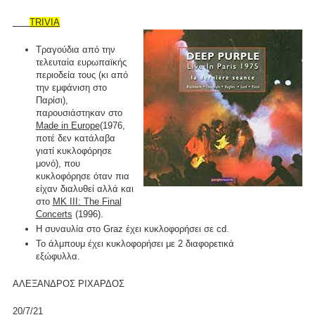
TRIVIA
Τραγούδια από την
τελευταία ευρωπαϊκής
περιοδεία τους (κι από
την εμφάνιση στο
Παρίσι),
παρουσιάστηκαν στο
Made in Europe
(1976,
ποτέ δεν κατάλαβα
γιατί κυκλοφόρησε
μονό), που
κυκλοφόρησε όταν πια
είχαν διαλυθεί αλλά και
στο
MK III: The Final
Concerts
(1996).
Η συναυλία στο Graz έχει κυκλοφορήσει σε cd.
To άλμπουμ έχει κυκλοφορήσει με 2 διαφορετικά
εξώφυλλα.
ΑΛΕΞΑΝΔΡΟΣ ΡΙΧΑΡΔΟΣ
20/7/21