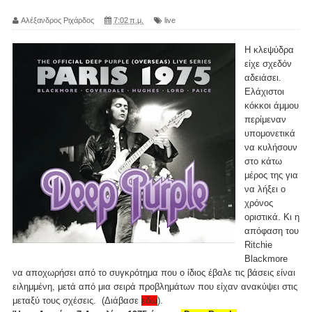
Αλέξανδρος Ριχάρδος
7:02 π.μ.
live
Η κλεψύδρα
είχε σχεδόν
αδειάσει.
Ελάχιστοι
κόκκοι άμμου
περίμεναν
υπομονετικά
να κυλήσουν
στο κάτω
μέρος της για
να λήξει ο
χρόνος
οριστικά. Κι η
απόφαση του
Ritchie
Blackmore
να αποχωρήσει από το συγκρότημα που ο ίδιος έβαλε τις βάσεις είναι
ειλημμένη, μετά από μια σειρά προβλημάτων που είχαν ανακύψει στις
μεταξύ τους σχέσεις. (Διάβασε
εδώ
).