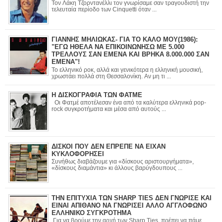
Τον Λάκη Τζορντανέλλι τον γνωρίσαμε σαν τραγουδιστή την
τελευταία περίοδο των Cinquetti όταν ...
ΓΙΑΝΝΗΣ ΜΗΛΙΩΚΑΣ- ΓΙΑ ΤΟ ΚΑΛΟ ΜΟΥ(1986):
"ΕΓΩ ΗΘΕΛΑ ΝΑ ΕΠΙΚΟΙΝΩΝΗΣΩ ΜΕ 5.000
ΤΡΕΛΛΟΥΣ ΣΑΝ ΕΜΕΝΑ ΚΑΙ ΒΡΗΚΑ 8.000.000 ΣΑΝ
ΕΜΕΝΑ"!
Το ελληνικό ροκ, αλλά και γενικότερα η ελληνική μουσική,
χρωστάει πολλά στη Θεσσαλονίκη. Αν μη τι ...
Η ΔΙΣΚΟΓΡΑΦΙΑ ΤΩΝ ΦΑΤΜΕ
Οι Φατμέ αποτέλεσαν ένα από τα καλύτερα ελληνικά pop-
rock συγκροτήματα και μέσα από αυτούς ...
ΔΙΣΚΟΙ ΠΟΥ ΔΕΝ ΕΠΡΕΠΕ ΝΑ ΕΙΧΑΝ
ΚΥΚΛΟΦΟΡΗΣΕΙ
Συνήθως διαβάζουμε για «δίσκους αριστουργήματα»,
«δίσκους διαμάντια» κι άλλους βαρύγδουπους ...
ΤΗΝ ΕΠΙΤΥΧΙΑ ΤΩΝ SHARP TIES ΔΕΝ ΓΝΩΡΙΣΕ ΚΑΙ
ΕΙΝΑΙ ΑΠΙΘΑΝΟ ΝΑ ΓΝΩΡΙΣΕΙ ΑΛΛΟ ΑΓΓΛΟΦΩΝΟ
ΕΛΛΗΝΙΚΟ ΣΥΓΚΡΟΤΗΜΑ
Για να βρούμε την αρχή των Sharp Ties, πρέπει να πάμε