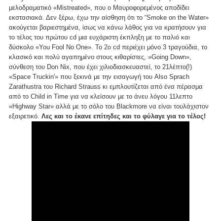
μελοδραματικό «Mistreated», που ο Μαυροφορεμένος αποδίδει
εκστασιακά. Δεν ξέρω, έχω την αίσθηση ότι το “Smoke on the Water»
ακούγεται βαριεστημένα, ίσως να κάνω λάθος για να κρατήσουν για
το τέλος του πρώτου cd μια ευχάριστη έκπληξη με το παλιό και
δύσκολο «You Fool No One». Το 2ο cd περιέχει μόνο 3 τραγούδια, το
κλασικό και πολύ αγαπημένο στους κιθαρίστες, »Going Down»,
σύνθεση του Don Nix, που έχει χιλιοδιασκευαστεί, το 21λέπτο(!)
«Space Truckin'» που ξεκινά με την εισαγωγή του Also Sprach
Zarathustra του Richard Strauss κι εμπλουτίζεται από ένα πέρασμα
από το Child in Time για να κλείσουν με το άνευ λόγου 11λεπτο
«Highway Star» αλλά με το σόλο του Blackmore να είναι τουλάχιστον
εξαιρετικό.
Λες και το έκανε επίτηδες και το φύλαγε για το τέλος!