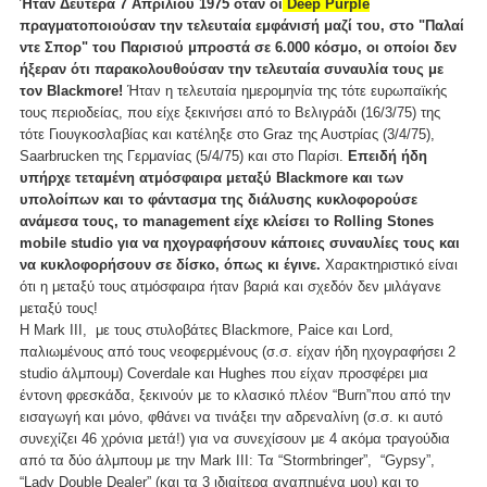
Ήταν Δευτέρα 7 Απριλίου 1975 όταν οι
Deep Purple
πραγματοποιούσαν την τελευταία εμφάνισή μαζί του, στο "Παλαί
ντε Σπορ" του Παρισιού μπροστά σε 6.000 κόσμο, οι οποίοι δεν
ήξεραν ότι παρακολουθούσαν την τελευταία συναυλία τους με
τον Blackmore!
Ήταν η τελευταία ημερομηνία της τότε ευρωπαϊκής
τους περιοδείας, που είχε ξεκινήσει από το Βελιγράδι (16/3/75) της
τότε Γιουγκοσλαβίας και κατέληξε στο Graz της Αυστρίας (3/4/75),
Saarbrucken της Γερμανίας (5/4/75) και στο Παρίσι.
Επειδή ήδη
υπήρχε τεταμένη ατμόσφαιρα μεταξύ Blackmore και των
υπολοίπων και το φάντασμα της διάλυσης κυκλοφορούσε
ανάμεσα τους, το management είχε κλείσει το Rolling Stones
mobile studio για να ηχογραφήσουν κάποιες συναυλίες τους και
να κυκλοφορήσουν σε δίσκο, όπως κι έγινε.
Χαρακτηριστικό είναι
ότι η μεταξύ τους ατμόσφαιρα ήταν βαριά και σχεδόν δεν μιλάγανε
μεταξύ τους!
Η Mark III, με τους στυλοβάτες Blackmore, Paice και Lord,
παλιωμένους από τους νεοφερμένους (σ.σ. είχαν ήδη ηχογραφήσει 2
studio άλμπουμ) Coverdale και Hughes που είχαν προσφέρει μια
έντονη φρεσκάδα, ξεκινούν με το κλασικό πλέον “Burn”που από την
εισαγωγή και μόνο, φθάνει να τινάξει την αδρεναλίνη (σ.σ. κι αυτό
συνεχίζει 46 χρόνια μετά!) για να συνεχίσουν με 4 ακόμα τραγούδια
από τα δύο άλμπουμ με την Mark III: Τα “Stormbringer”, “Gypsy”,
“Lady Double Dealer” (και τα 3 ιδιαίτερα αγαπημένα μου) και το