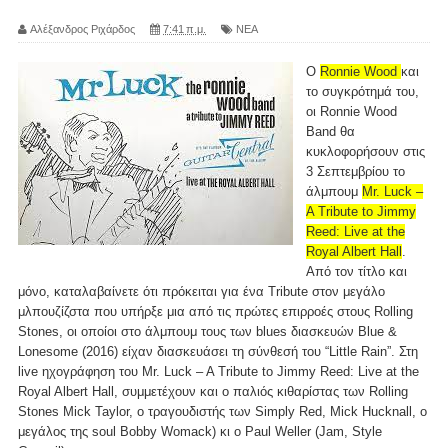
Αλέξανδρος Ριχάρδος
7:41 π.μ.
ΝΕΑ
O
Ronnie Wood
και
το συγκρότημά του,
οι Ronnie Wood
Band θα
κυκλοφορήσουν στις
3 Σεπτεμβρίου το
άλμπουμ
Mr. Luck –
A Tribute to Jimmy
Reed: Live at the
Royal Albert Hall
.
Από τον τίτλο και
μόνο, καταλαβαίνετε ότι πρόκειται για ένα Tribute στον μεγάλο
μλπουζίζστα που υπήρξε μια από τις πρώτες επιρροές στους Rolling
Stones, οι οποίοι στο άλμπουμ τους των blues διασκευών Blue &
Lonesome (2016) είχαν διασκευάσει τη σύνθεσή του “Little Rain”. Στη
live ηχογράφηση του Mr. Luck – A Tribute to Jimmy Reed: Live at the
Royal Albert Hall, συμμετέχουν και ο παλιός κιθαρίστας των Rolling
Stones Mick Taylor, o τραγουδιστής των Simply Red, Mick Hucknall, o
μεγάλος της soul Bobby Womack) κι ο Paul Weller (Jam, Style