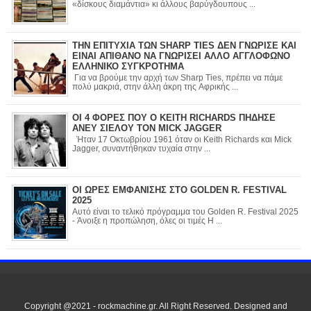
«δίσκους διαμάντια» κι άλλους βαρύγδουπους ...
ΤΗΝ ΕΠΙΤΥΧΙΑ ΤΩΝ SHARP TIES ΔΕΝ ΓΝΩΡΙΣΕ ΚΑΙ
ΕΙΝΑΙ ΑΠΙΘΑΝΟ ΝΑ ΓΝΩΡΙΣΕΙ ΑΛΛΟ ΑΓΓΛΟΦΩΝΟ
ΕΛΛΗΝΙΚΟ ΣΥΓΚΡΟΤΗΜΑ
Για να βρούμε την αρχή των Sharp Ties, πρέπει να πάμε
πολύ μακριά, στην άλλη άκρη της Αφρικής ...
ΟΙ 4 ΦΟΡΕΣ ΠΟΥ Ο KEITH RICHARDS ΠΗΔΗΣΕ
ΑΝΕΥ ΣΙΕΛΟΥ ΤΟΝ MICK JAGGER
Ήταν 17 Οκτωβρίου 1961 όταν οι Keith Richards και Mick
Jagger, συναντήθηκαν τυχαία στην ...
ΟΙ ΩΡΕΣ ΕΜΦΑΝΙΣΗΣ ΣΤΟ GOLDEN R. FESTIVAL
2025
Αυτό είναι το τελικό πρόγραμμα του Golden R. Festival 2025
- Άνοιξε η προπώληση, όλες οι τιμές Η ...
Copyright @2021 - rockmachine.gr. All Right Reserved. Designed and