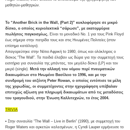
μαθητών-μαθητριών.
To “Another Brick in the Wall, (Part 2)” κυκλοφόρησε σε μικρό
δίσκο, ο οποίος κυριολεκτικά “σάρωσε”, με εκατομμύρια
πωλήσεις παγκοσμίως.
Είναι το μοναδικό No. 1 για τους Pink Floyd
έως σήμερα στην πατρίδα τους και στις Ηνωμένες Πολιτείες (στον
επίσημο κατάλογο).
Απαγορεύτηκε στην Νότιο Αφρική to 1980, όπως και ολόκληρος ο
δίσκος “The Wall”. Τα παιδιά έλαβαν ως δώρα για την συμμετοχή τους
εισιτήρια για συναυλία της μπάντας, τον μεγάλο δίσκο (LP) και τον
μικρό (single).
Μετά την αλλαγή του νόμου περί πνευματικών
δικαιωμάτων στο Ηνωμένο Βασίλειο το 1996, και με την
συνδρομή του ατζέντη Peter Rowan, ο οποίος εντόπισε τα μέλη
της χορωδίας, οι συμμετέχοντες στην ηχογράφηση υπέβαλαν
επιτυχώς αξίωση για πληρωμή δικαιωμάτων από τις μεταδόσεις
του τραγουδιού, στην Ένωση Καλλιτεχνών, το έτος 2004.
TRIVIA
• Στην συναυλία “The Wall – Live in Berlin” (1990), με συμμετοχή του
Roger Waters και αρκετών καλεσμένων, η Cyndi Lauper ερμήνευσε το