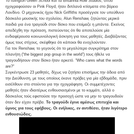
Το Islington Green School και τα Britannia Row Studios, όπου
ηχογραφούσαν οι Pink Floyd, ήταν διπλανά κτίσματα στο βόρειο
Λονδίνο. Ο μηχανικός ήχου Nick Griffiths προσέγγισε τον υπεύθυνο
δάσκαλο μουσικής του σχολείου, Alun Renshaw, ζητώντας μερικά
παιδιά για ένα τραγούδι στον δίσκο που ετοίμαζε η μπάντα. Εκείνος
απεδέχθη την πρόταση, πιστεύοντας ότι θα αποτελούσε μία
ενδιαφέρουσα κοινωνιολογική άσκηση για τους μαθητές. Διαβάζοντας
όμως τους στίχους, σκέφθηκε ότι κάποιοι θα ενοχλούνταν.
Για τον Renshaw, το γεγονός ότι το μεγαλύτερο συγκρότημα στον
πλανήτη (“the biggest pop group in the world”) τους ήθελε να
τραγουδήσουν στον δίσκο ήταν αρκετό. “Who cares what the words
are?"
Συγκέντρωσε 23 μαθητές, δίχως να ζητήσει επισήμως την άδεια από
την Διεύθυνση, με τους οποίους έκανε πρόβες για μία εβδομάδα, πριν
εισέλθουν στο στούντιο για την ηχογράφηση. Οι συμμετέχοντες
μαθητές ήταν ιδιαιτέρως ενθουσιασμένοι με το κομμάτι, αλλά ο
δάσκαλος τούς εφιστούσε την προσοχή ώστε να μην το τραγουδούν
όταν δεν είχαν πρόβα.
Το τραγούδι έγινε αμέσως επιτυχία και
ύμνος για τους εφήβους. Οι ενήλικες, εν αντιθέσει, ήταν λιγότερο
ενθουσιώδεις.