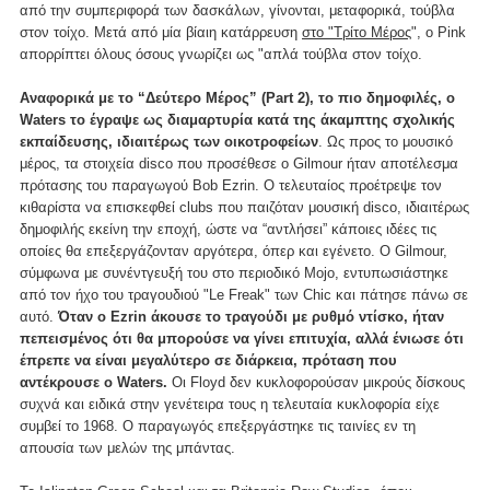
από την συμπεριφορά των δασκάλων, γίνονται, μεταφορικά, τούβλα
στον τοίχο. Μετά από μία βίαιη κατάρρευση
στο "Τρίτο Μέρος
", ο Pink
απορρίπτει όλους όσους γνωρίζει ως "απλά τούβλα στον τοίχο.
Αναφορικά με το “Δεύτερο Μέρος” (Part 2), το πιο δημοφιλές, ο
Waters το έγραψε ως διαμαρτυρία κατά της άκαμπτης σχολικής
εκπαίδευσης, ιδιαιτέρως των οικοτροφείων
. Ως προς το μουσικό
μέρος, τα στοιχεία disco που προσέθεσε ο Gilmour ήταν αποτέλεσμα
πρότασης του παραγωγού Bob Ezrin. Ο τελευταίος προέτρεψε τον
κιθαρίστα να επισκεφθεί clubs που παιζόταν μουσική disco, ιδιαιτέρως
δημοφιλής εκείνη την εποχή, ώστε να “αντλήσει” κάποιες ιδέες τις
οποίες θα επεξεργάζονταν αργότερα, όπερ και εγένετο. O Gilmour,
σύμφωνα με συνέντγευξή του στο περιοδικό Mojo, εντυπωσιάστηκε
από τον ήχο του τραγουδιού "Le Freak" των Chic και πάτησε πάνω σε
αυτό.
Όταν ο Ezrin άκουσε το τραγούδι με ρυθμό ντίσκο, ήταν
πεπεισμένος ότι θα μπορούσε να γίνει επιτυχία, αλλά ένιωσε ότι
έπρεπε να είναι μεγαλύτερο σε διάρκεια, πρόταση που
αντέκρουσε ο Waters.
Οι Floyd δεν κυκλοφορούσαν μικρούς δίσκους
συχνά και ειδικά στην γενέτειρα τους η τελευταία κυκλοφορία είχε
συμβεί το 1968. Ο παραγωγός επεξεργάστηκε τις ταινίες εν τη
απουσία των μελών της μπάντας.