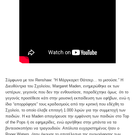
Σύμφωνα με τον Renshaw: “Η Μάργκαρετ Θάτσερ… το μισούσε.” Η
Διευθύντρια του Σχολείου, Margaret Maden, ενημερώθηκε εκ των
υστέρων, γεγονός που δεν την ενθουσίασε, παραδέχτηκε όμως ότι το
γεγονός προσέθεσε κάτι στην μουσική εκπαίδευση των εφήβων, ενώ η
ίδια “απορρόφησε” τους κραδασμούς από την κριτική που εδέχθη το
Σχολείο, το οποίο έλαβε επιταγή 1.000 λιρών για την συμμετοχή των
παιδιών. Η κα Maden απαγόρευσε την εμφάνιση των παιδιών στο Top
of the Pops ή σε εφημερίδες, ενώ αρνήθηκε στην μπάντα να τα
βιντεοσκοπήσει να τραγουδούν. Απόλυτα ευχαριστημένος ήταν ο
Roger Waters, όταν άκουσε το αποτέλεσμα της ηχογράφησης των