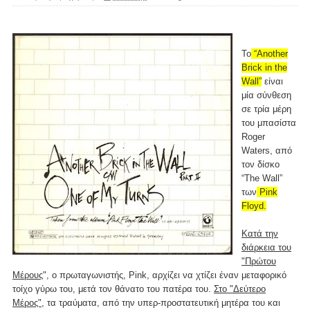
Το
“Another
Brick in the
Wall”
είναι
μία σύνθεση
σε τρία μέρη
του μπασίστα
Roger
Waters, από
τον δίσκο
“The Wall”
των
Pink
Floyd.
Κατά την
διάρκεια του
"Πρώτου
Μέρους
", ο πρωταγωνιστής, Pink, αρχίζει να χτίζει έναν μεταφορικό
τοίχο γύρω του, μετά τον θάνατο του πατέρα του.
Στο "Δεύτερο
Μέρος"
, τα τραύματα, από την υπερ-προστατευτική μητέρα του και