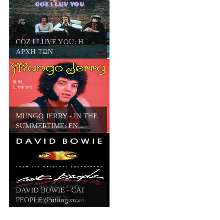
COZ I LUVE YOU: Η
ΑΡΧΗ ΤΩΝ
ΗΘΕΛΗΜΕΝ...
ΜUNGO JERRY - IN THE
SUMMERTIME: ΕΝ...
DAVID BOWIE - CAT
PEOPLE (Putting o...