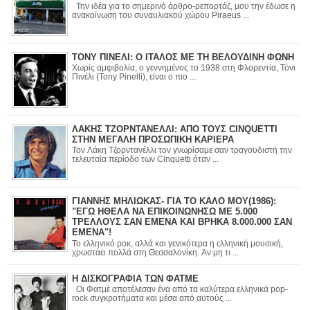
Την ιδέα για το σημερινό άρθρο-ρεπορτάζ, μου την έδωσε η
ανακοίνωση του συναυλιακού χώρου Piraeus ...
ΤΟΝΥ ΠΙΝΕΛΙ: Ο ΙΤΑΛΟΣ ΜΕ ΤΗ ΒΕΛΟΥΔΙΝΗ ΦΩΝΗ
Χωρίς αμφιβολία, ο γεννημένος το 1938 στη Φλορεντία, Τόνι
Πινέλι (Tony Pinelli), είναι ο πιο ...
ΛΑΚΗΣ ΤΖΟΡΝΤΑΝΕΛΛΙ: ΑΠΟ ΤΟΥΣ CINQUETTI
ΣΤΗΝ ΜΕΓΑΛΗ ΠΡΟΣΩΠΙΚΗ ΚΑΡΙΕΡΑ
Τον Λάκη Τζορντανέλλι τον γνωρίσαμε σαν τραγουδιστή την
τελευταία περίοδο των Cinquetti όταν ...
ΓΙΑΝΝΗΣ ΜΗΛΙΩΚΑΣ- ΓΙΑ ΤΟ ΚΑΛΟ ΜΟΥ(1986):
"ΕΓΩ ΗΘΕΛΑ ΝΑ ΕΠΙΚΟΙΝΩΝΗΣΩ ΜΕ 5.000
ΤΡΕΛΛΟΥΣ ΣΑΝ ΕΜΕΝΑ ΚΑΙ ΒΡΗΚΑ 8.000.000 ΣΑΝ
ΕΜΕΝΑ"!
Το ελληνικό ροκ, αλλά και γενικότερα η ελληνική μουσική,
χρωστάει πολλά στη Θεσσαλονίκη. Αν μη τι ...
Η ΔΙΣΚΟΓΡΑΦΙΑ ΤΩΝ ΦΑΤΜΕ
Οι Φατμέ αποτέλεσαν ένα από τα καλύτερα ελληνικά pop-
rock συγκροτήματα και μέσα από αυτούς ...