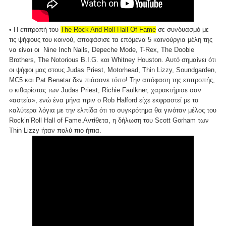
• Η επιτροπή του
The Rock And Roll Hall Of Fame
σε συνδυασμό με
τις ψήφους του κοινού, αποφάσισε τα επόμενα 5 καινούργια μέλη της
να είναι οι Nine Inch Nails, Depeche Mode, T-Rex, The Doobie
Brothers, The Notorious B.I.G. και Whitney Houston. Αυτό σημαίνει ότι
οι ψήφοι μας στους Judas Priest, Motorhead, Thin Lizzy, Soundgarden,
MC5 και Pat Benatar δεν πιάσανε τόπο! Την απόφαση της επιτροπής,
ο κιθαρίστας των Judas Priest, Richie Faulkner, χαρακτήρισε σαν
«αστεία», ενώ ένα μήνα πριν ο Rob Halford είχε εκφραστεί με τα
καλύτερα λόγια με την ελπίδα ότι το συγκρότημα θα γινόταν μέλος του
Rock’n’Roll Hall of Fame.Αντίθετα, η δήλωση του Scott Gorham των
Thin Lizzy ήταν πολύ πιο ήπια.