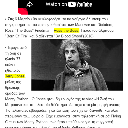
• Στις 6 Μαρτίου θα κυκλοφορήσει το καινούργιο άλμπουμ του
συγκροτήματος του πρώην κιθαρίστα των Manowar και Dictators,
Ross "The Boss" Friedman ,
Ross the Boss.
Τίτλος του άλμπουμ
"Born Of Fire" και διαδέχεται "By Blood Sword”(2018)
• Έφυγε από
τη ζωή σε
ηλικία 77
ετών ο
ηθοποιός
Terry Jones
,
μέλος της
θρυλικής
ομάδας των
Monty Python. Ο Jones ήταν δημιουργός της ταινίας «Η Ζωή του
Μπράιαν» και το τελευταίο διά΄στημα έπασχε από μία μορφή άνοιας.
Τις τελευταίες εβδομάδες η κατάστασή του είχε επιδεινωθεί και όλοι
περίμεναν το... μοιραίο. Είχε εμφανιστεί στην τηλεοπτική σειρά Flying
Circus των Monty Python, ενώ ήταν υπεύθυνος για τη συγγραφή
μεγάλου μέρους του υλικού του «Monty Python», έχοντας