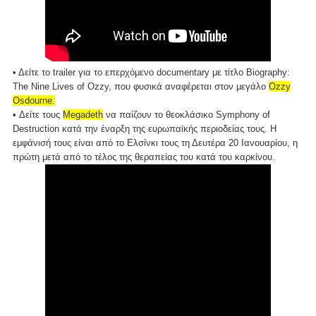
• Δείτε το trailer για το επερχόμενο documentary με τίτλο Biography:
The Nine Lives of Ozzy, που φυσικά αναφέρεται στον μεγάλο
Ozzy
Osdourne.
• Δείτε τους
Megadeth
να παίζουν το θεοκλάσικο Symphony of
Destruction κατά την έναρξη της ευρωπαϊκής περιοδείας τους. Η
εμφάνισή τους είναι από το Ελσίνκι τους τη Δευτέρα 20 Ιανουαρίου, η
πρώτη μετά από το τέλος της θεραπείας του κατά του καρκίνου.