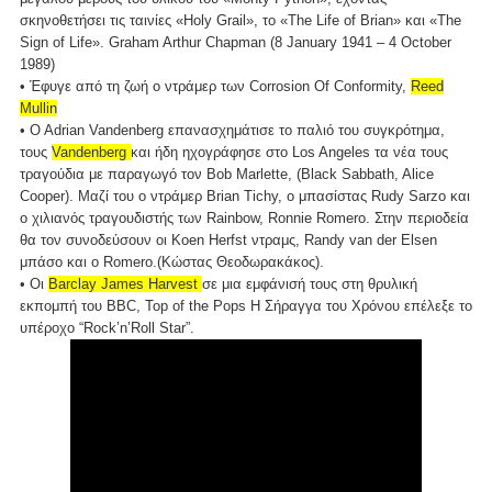
σκηνοθετήσει τις ταινίες «Holy Grail», τo «The Life of Brian» και «The
Sign of Life». Graham Arthur Chapman (8 January 1941 – 4 October
1989)
• Έφυγε από τη ζωή ο ντράμερ των Corrosion Of Conformity,
Reed
Mullin
• O Adrian Vandenberg επανασχημάτισε το παλιό του συγκρότημα,
τους
Vandenberg
και ήδη ηχογράφησε στο Los Angeles τα νέα τους
τραγούδια με παραγωγό τον Bob Marlette, (Black Sabbath, Alice
Cooper). Μαζί του ο ντράμερ Brian Tichy, ο μπασίστας Rudy Sarzo και
ο χιλιανός τραγουδιστής των Rainbow, Ronnie Romero. Στην περιοδεία
θα τον συνοδεύσουν οι Koen Herfst ντραμς, Randy van der Elsen
μπάσο και ο Romero.(Κώστας Θεοδωρακάκος).
• Οι
Barclay James Harvest
σε μια εμφάνισή τους στη θρυλική
εκπομπή του BBC, Top of the Pops Η Σήραγγα του Χρόνου επέλεξε το
υπέροχο “Rock’n’Roll Star”.