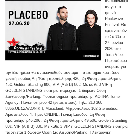
ανακοινώθηκ
αν για το
φετινό
Rockwave
Festival. Θα
εμφανιστούν
το Σάββατο
27 Ιουνίου
2020 στο
Terra Vibe.
Περισσότερα
ονόματα για
την ίδια ημέρα θα ανακοινωθούν σύντομα. Τα εισιτήρια κοστίζουν,
γενική είσοδος Αη Φάση προπώλησης 42€, 2η Φάση προπώλησης
45€, Golden Standing 80€, VIP (A & B) 80€. Με κάθε 3 VIP ή
GOLDEN STANDING εισιτήρια παρέχεται 1 δωρεάν Θέση
Στάθμευσης/Parking. Φυσικά σημεία προπώλησης. AΘΗΝΑ Hunter
Agency: Πανεπιστημίου 42 (εντός στοάς), Τηλ.: 210 360
8366.ΘΕΣΣΑΛΟΝΙΚΗ, Μusicland: Μητροπόλεως 102,Stereodisc:
Αριστοτέλους 4, Τιμές ONLINE: Γενική Είσοδος, 1η Φάση
προπώλησης46,20€ , 2η Φάση προπώλησης 49,50€, Golden Standing
88€, VIP (A & B) 88€. Με κάθε 3 VIP ή GOLDEN STANDING εισιτήρια
παρέχεται 1 δωρεάν Θέση Στάθμευσης/Parking. Ηλεκτρονική