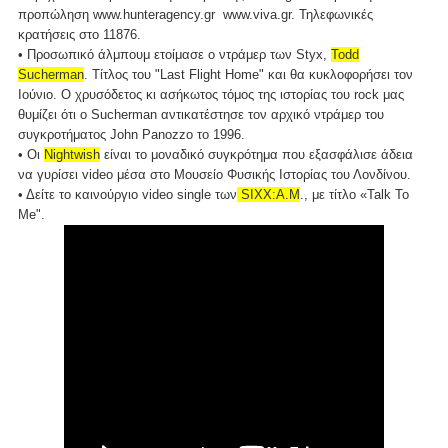
προπώληση www.hunteragency.gr www.viva.gr. Τηλεφωνικές
κρατήσεις στο 11876.
• Προσωπικό άλμπουμ ετοίμασε ο ντράμερ των Styx,
Todd
Sucherman
. Τίτλος του "Last Flight Home" και θα κυκλοφορήσει τον
Ιούνιο. Ο χρυσόδετος κι ασήκωτος τόμος της ιστορίας του rock μας
θυμίζει ότι ο Sucherman αντικατέστησε τον αρχικό ντράμερ του
συγκροτήματος John Panozzo το 1996.
• Οι
Nightwish
είναι το μοναδικό συγκρότημα που εξασφάλισε άδεια
να γυρίσει video μέσα στο Μουσείο Φυσικής Ιστορίας του Λονδίνου.
• Δείτε το καινούργιο video single των
SIXX:A.M
., με τίτλο «Talk To
Me".