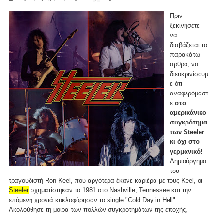
Πριν
ξεκινήσετε
να
διαβάζεται το
παρακάτω
άρθρο, να
διευκρινίσουμ
ε ότι
αναφερόμαστ
ε
στο
αμερικάνικο
συγκρότημα
των Steeler
κι όχι στο
γερμανικό!
Δημιούργημα
του
τραγουδιστή Ron Keel, που αργότερα έκανε καριέρα με τους Keel, οι
Steeler
σχηματίστηκαν το 1981 στο Nashville, Tennessee και την
επόμενη χρονιά κυκλοφόρησαν το single "Cold Day in Hell".
Ακολούθησε τη μοίρα των πολλών συγκροτημάτων της εποχής,