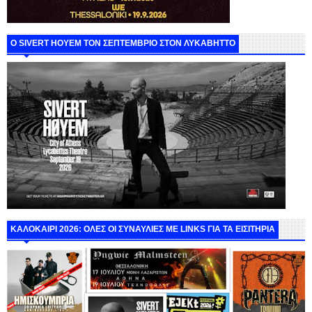
Ο SIVERT HOYEM ΤΟΝ ΣΕΠΤΕΜΒΡΙΟ ΣΤΟΝ ΛΥΚΑΒΗΤΤΟ
ΚΑΛΟΚΑΙΡΙ 2026: ΟΛΕΣ ΟΙ ΣΥΝΑΥΛΙΕΣ ΜΕ LINKS ΓΙΑ ΤΑ ΕΙΣΙΤΗΡΙΑ