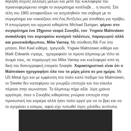
δηλαδή συχνές αλλαγές μελών και μετά την κυκλοφορία του
προαναφερόμενου single το συγκρότημα κατέλαβε… η σιωπή. Στα
τέλη του 1982 αποφασίζουν να ασχοληθούν πιο σοβαρά με το
συγκρότημα και νοικιάζουν στο Λος Άντζελες μια αποθήκη για πρόβες.
Η αποχώρηση του αρχικού κιθαρίστα Michael Dunigan,
φέρνει στο
συγκρότημα ένα 19χρονο νεαρό Σουηδό, τον Yngwie Malmsteen
ανακάλυψη του κορυφαίου κυνηγού ταλέντων, παραγωγού αλλά
και μουσικάνθρωπου, Mike Varney.
Με σύνθεση Rik Fox στο
μπάσο, Ron Keel κιθάρα, τραγούδι, Yngwie Malmsteen κιθάρα και
Mark Edwards ντραμς, ηχογραφούν το πρώτο άλμπουμ με τίτλο τα
όνομά τους, σε παραγωγή του Mike Varney και κυκλοφορεί από τη
δική του δισκογραφική εταιρεία Snarple.
Χαρακτηριστικό είναι ότι ο
Malmsteen ηχογραφήσε όλα του τα μέρη μέσα σε μια ημέρα.
Με
US Metal ήχο και με εμφάνιση στο πολύ καλό παίξιμο του Malmsteen,
το Steeler δεν καταφέρνει να γνωρίζει επιτυχία και πιο εύκολα
πέρασε στην αιωνιότητα. Το άλμπουμ πήρε αξία λίγα χρόνια
αργότερα, όταν ο Σουηδός κιθαρίστας γνώρισε επιτυχία στην
προσωπική του καριέρα αλλά ήταν πολύ αργά για να το βρει και να
το αγοράσει ο κόσμος, αφού είχε τυπωθεί λίγες χιλιάδες αντίτυπα.