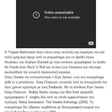
Ο Yngwie Malmsteen ήταν πάνω στην εκτίναξη της καριέρας του και
πολύ γρήγορα έφυγε από το συγκρότημα για να βρεθεί στους
Alcatrazz του Graham Bonnett με τους οποίους ηχογράφησε το studio
No Parole from Rock 'n' Roll και το live Live Sentence και σύντομα
ακολούθησε την γνωστή προσωπική καριέρα.
Στους Steeler τον αντικατέστησε ο Kurt James, ενώ στο συγκρότημα
ήλθε κι ο μπασίστας Greg Chaisson, γνωστός από τη συνεργασία του
λίγα χρόνια αργότερα με τους Badlands. Με τη σύνθεση Kurt James,
Greg Chaisson , Bobby Marks ντραμς και Ron Keel τραγούδι,
ηχογράφησαν 5 singles,δύο από τα οποία εμφανίστηκαν στη
συλλογή Metal Generation: The Steeler Anthology (2005). Το
συγκρότημα δεν έβρισκε συμβόλαια με δισκογραφική εταιρεία και