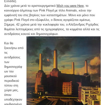
Ελλάδα).
Δύο χρόνια μετά το αριστουργηματικό
Wish you were Here
, το
καινούργιο άλμπουμ των Pink Floyd με τίτλο Animals, κάνει την
εμφάνισή του στις βιτρίνες των καταστημάτων. Μόνο και μόνο που
γράφει Pink Floyd στο εξώφυλλο, ο δίσκος αγοράζεται αμέσως.
Σήμερα, 42 χρόνια μετά την κυκλοφορία του, ο Αλέξανδρος Ριχάρδος
θυμάται λεπτομέρειες από τις ηχογραφήσεις, τα κομμάτια αλλά και τις
αντιδράσεις κοινού και δημοσιογράφων.
Και θα
ξεκινήσω από
τις
αντιδράσεις
των
δημοσιογράφ
ων του
μουσικού
περιοδικού
τύπου στη
χώρα μας,
όπου
υποδέχτηκαν
μουδιασμένα