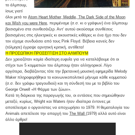
το άλμπουμ,
ίσως γιατί
όλοι μετά τα
Atom Heart Mother, Meddle, The Dark Side of the Moon
και Wish you were Here,
περιμέναμε (σ.σ. κι ο γράφων) ένα άλμπουμ
βασισμένο στα συνθεσάιζερ. Αντ‘ αυτού ακούσαμε συνθέσεις
βασισμένες στις ηλεκτρικές κι ακουστικές κιθάρες κι ένα ήχο που δεν
τον είχαμε συνδυάσει από τους Pink Floyd. Βέβαια κανείς δεν
(τόλμησε) έγραψε αρνητική κριτική, αντίθετα!
Η ΠΡΟΣΩΠΙΚΗ ΠΡΟΣΕΓΓΙΣΗ ΣΤΟ ΑΛΜΠΟΥΜ
Δεν χρειαζόταν καμία ιδιαίτερη ευφυΐα για να καταλάβουμε ότι οι
στίχοι των 5 κομματιών του άλμπουμ ήταν αλληγορικοί. Λίγο
αργότερα, διαβάζοντας τότε την βρετανική μουσική εφημερίδα Melody
Maker πληροφορήθηκα το κοινωνικοπολιτικό μήνυμα κάθε κομματιού
(σ.σ. δεν γράφω τραγουδιού) και τη σύνδεσή του με το βιβλίο του
George Orwell «Η Φάρμα των ζώων».
Κατά τη διάρκεια της παραγωγής του, οι εντάσεις που σημειώθηκαν
μεταξύ, κυρίως, Wright και Waters ήταν ιδιαίτερα έντονες με
αποτέλεσμα ο οργανίστας να αποχωρήσει το 1979. Η θεματολογία του
Animals απετέλεσε την απαρχή του
The Wall
(1979) αλλά αυτό είναι
άλλο άρθρο!