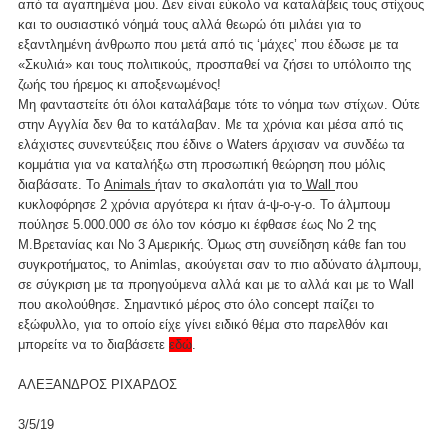
από τα αγαπημένα μου. Δεν είναι εύκολο να καταλάβεις τους στίχους
και το ουσιαστικό νόημά τους αλλά θεωρώ ότι μιλάει για το
εξαντλημένη άνθρωπο που μετά από τις ‘μάχες’ που έδωσε με τα
«Σκυλιά» και τους πολιτικούς, προσπαθεί να ζήσει το υπόλοιπο της
ζωής του ήρεμος κι αποξενωμένος!
Μη φανταστείτε ότι όλοι καταλάβαμε τότε το νόημα των στίχων. Ούτε
στην Αγγλία δεν θα το κατάλαβαν. Με τα χρόνια και μέσα από τις
ελάχιστες συνεντεύξεις που έδινε ο Waters άρχισαν να συνδέω τα
κομμάτια για να καταλήξω στη προσωπική θεώρηση που μόλις
διαβάσατε. Το
Animals
ήταν το σκαλοπάτι για το
Wall
που
κυκλοφόρησε 2 χρόνια αργότερα κι ήταν ά-ψ-ο-γ-ο. Το άλμπουμ
πούλησε 5.000.000 σε όλο τον κόσμο κι έφθασε έως Νο 2 της
Μ.Βρετανίας και Νο 3 Αμερικής. Όμως στη συνείδηση κάθε fan του
συγκροτήματος, το Animlas, ακούγεται σαν το πιο αδύνατο άλμπουμ,
σε σύγκριση με τα προηγούμενα αλλά και με το αλλά και με το Wall
που ακολούθησε. Σημαντικό μέρος στο όλο concept παίζει το
εξώφυλλο, για το οποίο είχε γίνει ειδικό θέμα στο παρελθόν και
μπορείτε να το διαβάσετε
εδώ
.
ΑΛΕΞΑΝΔΡΟΣ ΡΙΧΑΡΔΟΣ
3/5/19