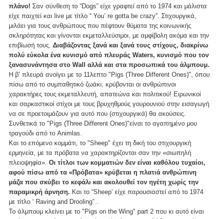
πλάνο!
Σαν σύνθεση το “Dogs” είχε γραφτεί από το 1974 και μάλιστα
είχε παιχτεί και live με τίτλο “ You’ re gotta be crazy”. Στιχουργικά,
μιλάει για τους ανθρώπους που πέφτουν θύματα της κοινωνικής
σκληρότητας και γίνονται εκμεταλλεύσιμοι, με αμφίβολη ακόμα και την
επιβίωσή τους.
Διαβάζοντας ξανά και ξανά τους στίχους, διακρίνω
πολύ εύκολα ένα κυνισμό από πλευράς Waters, κυνισμό που τον
ξανασυνάντησα στο Wall αλλά και στα προσωπικά του άλμπουμ.
Η β’ πλευρά ανοίγει με το 11λεπτο "Pigs (Three Different Ones)", όπου
πίσω από το συμπαθητικό ζωάκι, κρύβονται οι ανθρώπινοι
χαρακτήρες τους εκμεταλλευτή, απατεώνα και πολιτικού! Ειρωνικοί
και σαρκαστικοί στίχοι με τους βρυχηθμούς γουρουνιού στην εισαγωγή
να σε προετοιμάζουν για αυτό που (στιχουργικά) θα ακούσεις.
Συνθετικά το "Pigs (Three Different Ones)"είναι το αγαπημένο μου
τραγούδι από το Animlas.
Και το επόμενο κομμάτι, το "Sheep" έχει τη δική του στιχουργική
ερμηνεία, με τα πρόβατα να χαρακτηρίζονται σαν την «σιωπηλή
πλειοψηφία».
Οι τίτλοι των κομματιών δεν είναι καθόλου τυχαίοι,
αφού πίσω από τα «Πρόβατα» κρύβεται η πλατιά ανθρώπινη
μάζα που σκύβει το κεφάλι και ακολουθεί τον ηγέτη χωρίς την
παραμικρή άρνηση.
Και το “Sheep’ είχε παρουσιαστεί από το 1974
με τίτλο ‘ Raving and Drooling” .
Το άλμπουμ κλείνει με το "Pigs on the Wing" part 2 που κι αυτό είναι