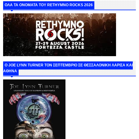
ΟΛΑ ΤΑ ΟΝΟΜΑΤΑ ΤΟΥ RETHYMNO ROCKS 2026
O JOE LYNN TURNER ΤΟΝ ΣΕΠΤΕΜΒΡΙΟ ΣΕ ΘΕΣΣΑΛΟΝΙΚΗ ΛΑΡΙΣΑ ΚΑΙ
ΑΘΗΝΑ