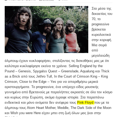
Στα μέσα της
δεκαετίας του
70, το
progressive
βρίσκεται
κυριολεκτικά
στην κορυφή.
Μια σειρά
από
μεγαλειώδη
άλμπουμ έχουν κυκλοφορήσει, στολίζοντας τις δισκοθήκες μας με ότι
καλύτερο κυκλοφόρησε εκείνα τα χρόνια. Selling England by the
Pound – Genesis, Spygalss Quest – Greenslade, Aqualung και Thick
as a Brick από τους Jethro Tull, In the Court of Crimson King – King
Crimson, Close to the Edge – Yes για να απαριθμήσω μερικά
αριστουργήματα. To progressive, ένα υπέροχο είδος μουσικής
γεννημένο από Βρετανούς με παραλήπτες ακροατές σε όλο τον κόσμο
και κυρίως στην Ευρώπη, ακόμα έγραφε ιστορία. Στα παραπάνω
ενδεικτικά και μόνο ονόματα δεν ανέφερα τους
Pink Floyd
που με τα
άλμπουμ τους Atom Heart Mother, Meddle, The Dark Side of the Moon
και Wish you were Here είχαν μπει στη ζωή όλων μας (και στην