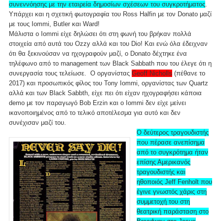
συνεννόησης με την εταιρεία δημοσίων σχέσεων του συγκροτήματος
.
Υπάρχει και η σχετική φωτογραφία του Ross Halfin με τον Donato μαζί
με τους Iommi, Butler και Ward!
Μάλιστα ο Iommi είχε δηλώσει ότι στη φωνή του βρήκαν πολλά
στοιχεία από αυτά του Ozzy αλλά και του Dio! Και ενώ όλα έδειχναν
ότι θα ξεκινούσαν να ηχογραφούν μαζί, ο Donato δέχτηκε ένα
τηλέφωνο από το management των Black Sabbath που του έλεγε ότι η
συνεργασία τους τελείωσε. Ο οργανίστας
Geoff Nicholls
(πέθανε το
2017) και προσωπικός φίλος του Tony Iommi, οργανίστας των Quartz
αλλά και των Black Sabbth, είχε πει ότι είχαν ηχογραφήσει κάποια
demo με τον παραγωγό Bob Erzin και ο Iommi δεν είχε μείνει
ικανοποιημένος από το τελικό αποτέλεσμα για αυτό και δεν
συνέχισαν μαζί του.
Ο δεύτερος τραγουδιστής
που πέρασε ανεπίσημα
από το συγκρότημα ήταν
επίσης Αμερικανός
τραγουδιστής και
ηθοποιός Jeff Fenholt που
έγινε γνωστός χάρις στη
συμμετοχή του στη
θεατρική παράσταση στο