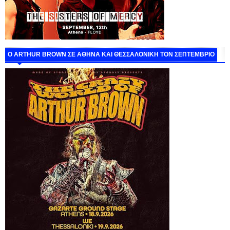
O ARTHUR BROWN ΣΕ ΑΘΗΝΑ ΚΑΙ ΘΕΣΣΑΛΟΝΙΚΗ ΤΟΝ ΣΕΠΤΕΜΒΡΙΟ