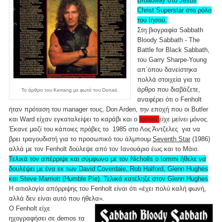
Broadway στο Jesus
Christ Superstar στο ρόλο
του Ιησού.
Στη βιογραφία Sabbath
Bloody Sabbath - The
Battle for Black Sabbath,
του Garry Sharpe-Young
απ΄όπου δανείστηκα
πολλά στοιχεία για το
άρθρο που διαβάζετε,
Το άρθρο του Kerrang με φωτό του Donati.
αναφέρει ότι ο Fenholt
ήταν πρόταση του manager τους, Don Arden, την εποχή που οι Butler
και Ward είχαν εγκαταλείψει το καράβι και ο
Iommi
είχε μείνει μόνος.
Έκανε μαζί του κάποιες πρόβες το 1985 στο Λος Άντζελες για να
βρει τραγουδιστή για το προσωπικό του άλμπουμ
Seventh Star
(1986)
αλλά με τον Fenholt δούλεψε από τον Ιανουάριο έως και το Μάιο.
Τελικά τον απέρριψε και σύμφωνα με τον Nicholls ο Iommi ήθελε να
δουλέψει με ένα εκ των David Coverdale, Rob Halford, Glenn Hughes
και Steve Marriott (Humble Pie). Τελικά κατέληξε στον Glenn Hughes
.
Η αιτιολογία απόρριψης του Fenholt είναι ότι «έχει πολύ καλή φωνή,
αλλά δεν είναι αυτό που ήθελα».
O Fenholt είχε
ηχογραφήσει σε demos τα