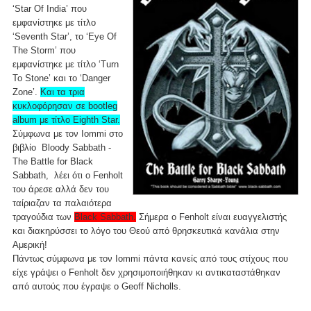
‘Star Of India’ που
εμφανίστηκε με τίτλο
‘Seventh Star’, το ‘Eye Of
The Storm’ που
εμφανίστηκε με τίτλο ‘Turn
To Stone’ και το ‘Danger
Zone’.
Και τα τρια
κυκλοφόρησαν σε bootleg
album με τίτλο Eighth Star.
Σύμφωνα με τον Iommi στο
βιβλίο Bloody Sabbath -
The Battle for Black
Sabbath, λέει ότι ο Fenholt
του άρεσε αλλά δεν του
ταίριαζαν τα παλαιότερα
τραγούδια των
Black Sabbath
.
Σήμερα ο Fenholt είναι ευαγγελιστής
και διακηρύσσει το λόγο του Θεού από θρησκευτικά κανάλια στην
Αμερική!
Πάντως σύμφωνα με τον Iommi πάντα κανείς από τους στίχους που
είχε γράψει ο Fenholt δεν χρησιμοποιήθηκαν κι αντικαταστάθηκαν
από αυτούς που έγραψε ο Geoff Nicholls.