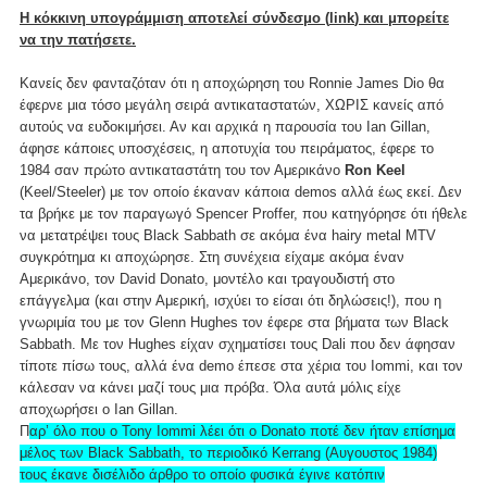
Η κόκκινη υπογράμμιση αποτελεί σύνδεσμο (
link
) και μπορείτε
να την πατήσετε.
Κανείς δεν φανταζόταν ότι η αποχώρηση του Ronnie James Dio θα
έφερνε μια τόσο μεγάλη σειρά αντικαταστατών, ΧΩΡΙΣ κανείς από
αυτούς να ευδοκιμήσει. Αν και αρχικά η παρουσία του Ian Gillan,
άφησε κάποιες υποσχέσεις, η αποτυχία του πειράματος, έφερε το
1984 σαν πρώτο αντικαταστάτη του τον Αμερικάνο
Ron Keel
(Keel/Steeler) με τον οποίο έκαναν κάποια demos αλλά έως εκεί. Δεν
τα βρήκε με τον παραγωγό Spencer Proffer, που κατηγόρησε ότι ήθελε
να μετατρέψει τους Black Sabbath σε ακόμα ένα hairy metal MTV
συγκρότημα κι αποχώρησε. Στη συνέχεια είχαμε ακόμα έναν
Αμερικάνο, τον David Donato
, μοντέλο και τραγουδιστή στο
επάγγελμα (και στην Αμερική, ισχύει το είσαι ότι δηλώσεις!), που η
γνωριμία του με τον Glenn Hughes τον έφερε στα βήματα των Black
Sabbath. Με τον Hughes είχαν σχηματίσει τους Dali που δεν άφησαν
τίποτε πίσω τους, αλλά ένα demo έπεσε στα χέρια του Iommi, και τον
κάλεσαν να κάνει μαζί τους μια πρόβα. Όλα αυτά μόλις είχε
αποχωρήσει ο Ian Gillan.
Π
αρ’ όλο που ο Tony Iommi λέει ότι ο Donato ποτέ δεν ήταν επίσημα
μέλος των Black Sabbath, το περιοδικό Kerrang (Αυγουστος 1984)
τους έκανε δισέλιδο άρθρο το οποίο φυσικά έγινε κατόπιν