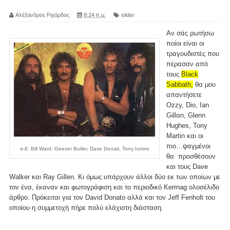
Αλέξανδρος Ριχάρδος
8:24 π.μ.
slider
Αν σάς ρωτήσω
ποίοι είναι οι
τραγουδιστές που
πέρασαν από
τους
Black
Sabbath,
θα μου
απαντήσετε
Ozzy, Dio, Ian
Gillαn, Glenn
Hughes, Tony
Martin και οι
πιο…ψαγμένοι
α-δ: Bill Ward, Geezer Butler, Dave Donati, Tony Iommi
θα προσθέσουν
και τους Dave
Walker και Ray Gillen. Κι όμως υπάρχουν άλλοι δύο εκ των οποίων με
τον ένα, έκαναν και φωτογράφιση και το περιοδικό Kerrnag ολοσέλιδο
άρθρο. Πρόκειται για τον David Donato αλλά και τον Jeff Fenholt του
οποίου η συμμετοχή πήρε πολύ ελάχιστη διάσταση.