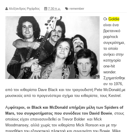
Αλέξανδρος Ριχάρδος
7:30 π.μ.
remember
Οι
Goldie
είναι ένα
βρετανικό
pop/rock
συγκρότημα,
το οποίο
ανήκει στην
κατηγορία
one-hit
wonder.
Σχηματίσθηκ
αν το 1976,
από τον κιθαρίστα Dave Black και τον τραγουδιστή Pete McDonald,με
μουσικούς από το προγενέστερο σχήμα του κιθαρίστα, τους Kestrel.
Αμ
φότεροι, οι Black και McDonald υπήρξαν μέλη των Spiders of
Mars, του συγκροτήματος που συνόδευε τον David Bowie
, στους
οποίους είχαν επανασυνδεθεί οι Trevor Bolder και Mick
Woodmansey, αλλά χωρίς τον κιθαρίστα Mick Ronson και με την
προσθήκη του εξαιρετικού πληκτρά και συνεργάτη του Bowie, Mike