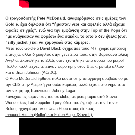
Ο τραγουδιστής Pete McDonald, αναφερόμενος στις ημέρες των
Goldie, έχει δηλώσει ότι “ήμασταν νέοι και αφελείς αλλά είχαμε
ωραίες στιγμές”, ενώ για την εμφάνιση στην Top of the Pops ότι
“με ανάγκασαν να φορέσω ένα σακάκι, το οποίο δεν ήθελα (σ.σ.
“silly jacket”) και να χαμογελώ στις κάμερες.
Μετά τους Goldie o David Black σχημάτισε τους 747, χωρίς εμπορική
επιτυχία, αλλά δημοφιλείς στην γενέτειρά τους, στην Βορειοανατολική
Αγγλία. Σκοτώθηκε το 2015, όταν χτυπήθηκε από συρμό του μετρό!
Πολλοί καλλιτέχνες απέτιναν φόρο τιμής στον Black, μεταξύ άλλων
και ο Brian Johnson (AC/DC).
Ο Pete McDonald έφθασε πολύ κοντά στην υπογραφή συμβολαίου με
την CBS στην Αμερική για σόλο καριέρα, αλλά έχασε στο νήμα από
τον νικητή της Eurovision, Johnny Logan.
Συνέχισε τις εμφανίσεις του σε clubs, με ρεπερτόριο από Stevie
Wonder έως Led Zeppelin. Τραγούδια που έγραψε με τον Trevor
Bolder, ηχογράφησαν οι Uriah Heep στους δίσκους
Innocent Victim (Roller) και Fallen Angel (Save It).