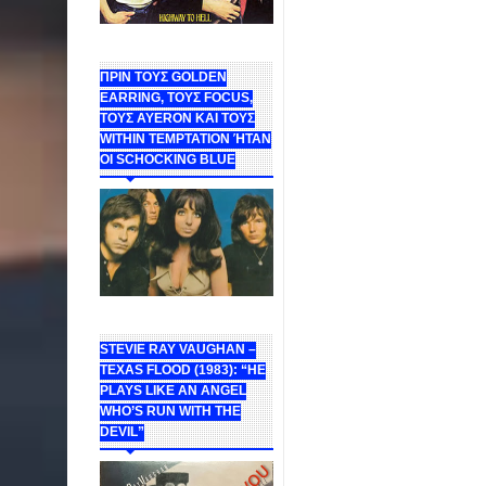
ΠΡΙΝ ΤΟΥΣ GOLDEN
EARRING, ΤΟΥΣ FOCUS,
ΤΟΥΣ ΑΥΕROΝ ΚΑΙ ΤΟΥΣ
WITHIN TEMPTATION ΉΤΑΝ
ΟΙ SCHOCKING BLUE
STEVIE RAY VAUGHAN –
TEXAS FLOOD (1983): “HE
PLAYS LIKE AN ANGEL
WHO’S RUN WITH THE
DEVIL”