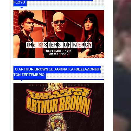
FLOYD
O ARTHUR BROWN ΣΕ ΑΘΗΝΑ ΚΑΙ ΘΕΣΣΑΛΟΝΙΚΗ
ΤΟΝ ΣΕΠΤΕΜΒΡΙΟ