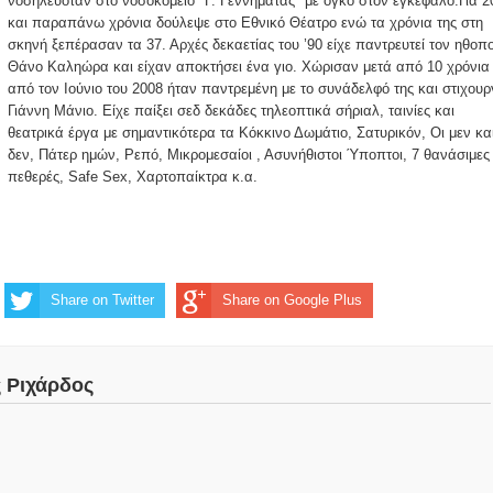
νοσηλευόταν στο νοσοκομείο "Γ. Γεννηματάς" με όγκο στον εγκέφαλο.Για 2
και παραπάνω χρόνια δούλεψε στο Εθνικό Θέατρο ενώ τα χρόνια της στη
σκηνή ξεπέρασαν τα 37. Αρχές δεκαετίας του ’90 είχε παντρευτεί τον ηθοπο
Θάνο Καληώρα και είχαν αποκτήσει ένα γιο. Χώρισαν μετά από 10 χρόνια 
από τον Ιούνιο του 2008 ήταν παντρεμένη με το συνάδελφό της και στιχουρ
Γιάννη Μάνιο. Είχε παίξει σεδ δεκάδες τηλεοπτικά σήριαλ, ταινίες και
θεατρικά έργα με σημαντικότερα τα Κόκκινο Δωμάτιο, Σατυρικόν, Οι μεν και
δεν, Πάτερ ημών, Ρεπό, Μικρομεσαίοι , Ασυνήθιστοι Ύποπτοι, 7 θανάσιμες
πεθερές, Safe Sex, Χαρτοπαίκτρα κ.α.
Share on Twitter
Share on Google Plus
ς Ριχάρδος