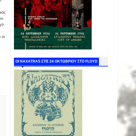
0
ιός
κι
γό
 οι
ΟΙ NAXATRAS ΣΤΙΣ 24 ΟΚΤΩΒΡΙΟΥ ΣΤΟ FLOYD