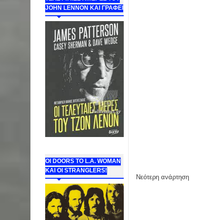
JOHN LENNON ΚΑΙ ΓΡΑΦΕΙ
ΟΙ DOORS ΤΟ L.A. WOMAN
KAI OI STRANGLERS!
Νεότερη ανάρτηση