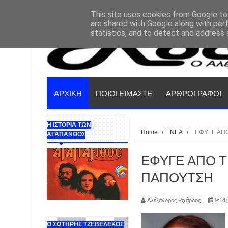
This site uses cookies from Google to 
are shared with Google along with per
statistics, and to detect and address 
ΑΡΧΙΚΗ
ΠΟΙΟΙ ΕΙΜΑΣΤΕ
ΑΡΘΡΟΓΡΑΦΟΙ
Η ΙΣΤΟΡΙΑ ΤΩΝ
Home
/
ΝΕΑ
/
ΕΦΥΓΕ ΑΠ
ΑΓΑΠΑΝΘΟΣ
ΕΦΥΓΕ ΑΠΟ Τ
ΠΑΠΟΥΤΣΗ
Αλέξανδρος Ριχάρδος
9:14 
Ο ΣΩΤΗΡΗΣ ΤΖΕΒΕΛΕΚΟΣ