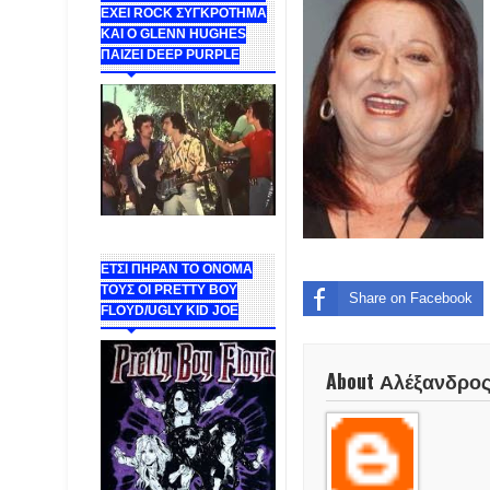
ΕΧΕΙ ROCK ΣΥΓΚΡΟΤΗΜΑ
ΚΑΙ Ο GLENN HUGHES
ΠΑΙΖΕΙ DEEP PURPLE
ΕΤΣΙ ΠΗΡΑΝ ΤΟ ΟΝΟΜΑ
ΤΟΥΣ ΟΙ PRETTY BOY
Share on Facebook
FLOYD/UGLY KID JOE
About Αλέξανδρο