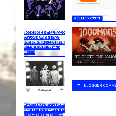
RELATED POSTS
ROCK INCIDENT 92: ΠΩΣ Ο
TAYLOR HAWKINS (ΤΩΝ
FOO FIGHTERS) ΔΕΝ ΕΓΙΝΕ
ΜΕΛΟΣ ΤΩΝ GUNS AND
ROSES
ΤΟ ΠΡΩΤΟ CHILIOMO
ROCK FEST
BLOGGER COMM
Ο ΑΛΕΞΑΝΔΡΟΣ ΡΙΧΑΡΔΟΣ
ΔΙΑΒΑΣΕ ΤΟ ΒΙΒΛΙΟ ΓΙΑ ΤΙΣ
ΤΕΛΕΥΤΑΙΕΣ ΗΜΕΡΕΣ ΤΟΥ