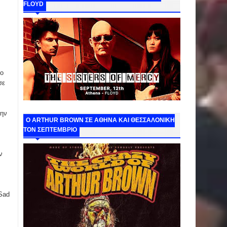
FLOYD
το
σε
την
O ARTHUR BROWN ΣΕ ΑΘΗΝΑ ΚΑΙ ΘΕΣΣΑΛΟΝΙΚΗ
ΤΟΝ ΣΕΠΤΕΜΒΡΙΟ
ν
 Sad