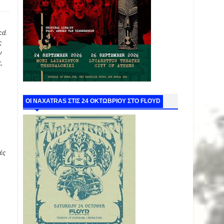
cd.
ς
ν
ς,
ΟΙ NAXATRAS ΣΤΙΣ 24 ΟΚΤΩΒΡΙΟΥ ΣΤΟ FLOYD
ές