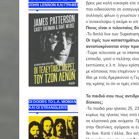
βρεις μια καλή ευκαιρία είτ
JOHN LENNON ΚΑΙ ΓΡΑΦΕΙ
που ειδικεύονται σε εισαγω
συλλογές φίλων η γνωστών π
ν΄ανακαλύψω η ακόμα κι απ τ
Ποιος είναι ο τελευταίος 
-Το διπλό live των Supertram
Οι τιμές των καταστημάτων
ανταποκρίνονται στην πραγ
-Τώρα τελευταία με το intern
επίπεδα, γιατί ο πελάτης εί
εκπτώσεις κ.λ.π. λόγω κρίσης
με κάποιους που επιμένουν σ
ίδια με ενός Αμερικανού η Γε
της κρίσης το ότι οι τιμές ε
Τα παιδιά σου πως αντιδρο
ΟΙ DOORS ΤΟ L.A. WOMAN
δίσκους;
KAI OI STRANGLERS!
-Τα παιδιά μου ηλικίας 25, 2
κυρίως της ηλικίας τους από i
σε κλασσικά ροκ ονόματα. Π
στην Θεσ/νίκη, αγόρασε κι έ
δει live. Κατά τ΄άλλα, δεν α