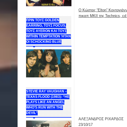
Ο Κώστας “Elton” Κοντογιάνν
πικαπ ΜΚΙΙ της Technics, cd
ΠΡΙΝ ΤΟΥΣ GOLDEN
EARRING, ΤΟΥΣ FOCUS,
ΤΟΥΣ ΑΥΕROΝ ΚΑΙ ΤΟΥΣ
WITHIN TEMPTATION ΉΤΑΝ
ΟΙ SCHOCKING BLUE
STEVIE RAY VAUGHAN –
TEXAS FLOOD (1983): “HE
PLAYS LIKE AN ANGEL
WHO’S RUN WITH THE
DEVIL”
ΑΛΕΞΑΝΔΡΟΣ ΡΙΧΑΡΔΟΣ
23/10/17