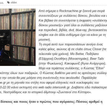
μ.μ.
slider
Από σήμερα ο Rockmachine.gr ξεκινά μια σειρά
συνεντεύξεων με συλλέκτες δίσκου, βινυλίου και 
Και βέβαια ότι συνεπάγεται η έκφραση «συλλέκτη
δίσκου μουσικής» γιατί όλοι οι συλλέκτες μαζεύου
και περιοδικά, βιβλία, dvd, blue-ray, βιντεοκασέτε
singles και ότι άλλο ενθύμημα έχει να κάνει με τη
μουσική.
Τη σειρά αυτό των παρουσιάσεων ανοίγει ένας
καλός φίλος, αιώνιος dj σε clubs όπως Closer (τα
τελευταία τρία χρόνια), Mo Better, Ποδήλατο
(Εξάρχεια),Οινοθήκη (Μοναστηράκι), Beer Tails
(στην Φωκίωνος), Κακοφωνίξ (Άγιοι Ανάργυροι),
Mojo και τεράστιος συλλέκτης, ο Κώστας “Elton”
κέπτης όλων των παζαριών, Ο Κώστας διαθέτει μια από τις αρτιότερες συλλογ
α την οποία θα μας μιλήσει στη συνέντευξη που ακολουθεί. Παράλληλα
.gr με τη μηνιαία του στήλη που αφορά ελληνικές rock κυκλοφορίες του
0-22.00 κάνει εκπομπή στο web radio intersonik.gr. Διαβάστε εδώ παλαιότερα
s
,
Νοστράδαμος
και το ιστορικό άλμπουμ
«Ζωντανοί στο Κύτταρο».
ς δίσκους και ποιος ήταν ο πρώτος που αγόρασες; Πόσους αριθμεί η