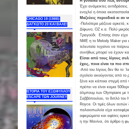
Η γυναίκα σου πως αντιδρ
Έχει ανάμεικτες αντιδράσεις.
ενοχλεί η όποια ακαταστασία
Μαζεύεις περιοδικά κι αν ν
CHICAGO 19 (1988):
-Παλιότερα μάζευα αρκετά, κ
ΔΑΓΚΩΤΟ 20 ΚΑΙ ΒΑΛΕ!
Δίφωνο, ΟΖ κ.α. Πολύ μικρός
Τραγούδι. Επίσης όταν είχα 
NME η το Melody Maker για 
τελευταία τυχαίνει να παίρνω
συνήθως μπορεί να έχουν και
Είσαι από τους λίγους συλ
έχεις, ποια είναι τα πιο σπ
-Από του λίγους δεν θα το ΄
σχολείο ακούγοντας από το ρ
ξένα και κάποια στιγμή από 
πρέπει να είναι καμια 500αρι
ΙΣΤΟΡΙΑ ΤΟΥ ΕΞΩΦΥΛΛΟΥ
άλμπουμ των Olympians με το
ESCAPE ΤΩΝ JOURNEY
Σαββόπουλου, το διπλό του 
Royce. Οι τιμές όλων αυτών 
παλαιοπωλεία είχα καταφέρει
αφιερώματα και αφίσες αρκε
η την Μανίνα, ότι άρθρο η 