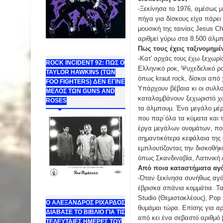
-Ξεκίνησα το 1976, αμέσως μ
πήγα για δίσκους είχα πάρει
μουσική της ταινίας Jesus Ch
αριθμεί γύρω στα 8.500 άλμπ
Πως τους έχεις ταξινομημέ
-Κατ' αρχάς τους έχω ξεχωρίσ
ROCK INCIDENT 92: ΠΩΣ Ο
Ελληνικό ροκ, Ψυχεδελικό ροκ
TAYLOR HAWKINS (ΤΩΝ
όπως kraut rock, δίσκοι από
FOO FIGHTERS) ΔΕΝ ΕΓΙΝΕ
Υπάρχουν βέβαια κι οι συλλογ
ΜΕΛΟΣ ΤΩΝ GUNS AND
καταλαμβάνουν ξεχωριστό χώρ
ROSES
τα άλμπουμ. Ένα μεγάλο μέρο
που παρ΄όλα τα κύματα και τ
έργα μεγάλων ονομάτων, που 
σημαντικότερα κεφάλαια της
εμπλουτίζοντας την δισκοθήκ
όπως Σκανδιναβία, Λατινική 
Από ποια καταστήματα αγ
-Όταν ξεκίνησα συνήθως αγό
έβρισκα σπάνια κομμάτια. Τ
Studio (Θεμιστοκλέους), Pop
Ο ΑΛΕΞΑΝΔΡΟΣ ΡΙΧΑΡΔΟΣ
θυμάμαι τώρα. Επίσης για αρκ
ΔΙΑΒΑΣΕ ΤΟ ΒΙΒΛΙΟ ΓΙΑ ΤΙΣ
από κει ένα σεβαστό αριθμό
ΤΕΛΕΥΤΑΙΕΣ ΗΜΕΡΕΣ ΤΟΥ