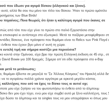
ποσό που έδωσε για αγορά δίσκου (ελληνικού και ξένου).
 αυτό, αλλά θα σου πω μόνο τον τίτλο του δίσκου. Ήταν το πρώτο ομότιτλο
οτήματος των Blue Birds!
υ πηγαίνεις; Ποια θεωρείς ότι ήταν η καλύτερη αγορά που έκανες σε
πώς από τότε που είχε γίνει το πρώτο στο παλιό Εργοστάσιο στην
α επισκεφτεί κι αντίστοιχα στο εξωτερικό. Μετά τα παζάρια μεταφέρθηκαν σ
ντάδες δίσκους, ένα πρόσφατο που θυμάμαι είναι το Relics των Pink Floyd 
ά ένθετα που έχουν βγει μόνο σ' αυτή τη χώρα.
ε ευτελή τιμή και σήμερα κοστίζει μια περιούσια?
κο κοντά στην Ομόνοια, είχα βρει την πρώτη Ελληνική έκδοση σε 45 στρ., σ
του David Bowie για 100 δραχμές. Σήμερα απ΄οτι είδα πρόσφατα στο e-Bay
ώ.
αι μετά το μετάνιωσες;
ο, θυμάμαι έβλεπα σε μαγαζιά το “Σε 'Αλλους Κόσμους” του Ηρακλή αλλά δε
μα να το αγοράσω πολλά χρόνια αργότερα με αρκετά μεγάλο κόστος.
καλλιτέχνες που εσύ να έχεις το δίσκο τους κι αυτοί οχι;
άποτε μου είχε ζητήσει να του φωτοτυπήσω το ένθετο από το άλμπουμ
δίσκο δεν μου έχει τύχει, ενώ μου είχε συμβεί αυτό με ξένο καλλιτέχνη, τους
είχα δώσει τα άλμπουμ και τα singles τους να μου υπογράψουν κι όπως μου