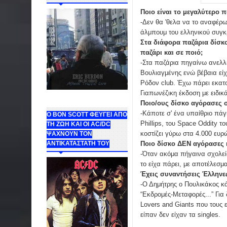
Ποιο είναι το μεγαλύτερο 
-Δεν θα 'θελα να το αναφέρω
άλμπουμ του ελληνικού συγκρ
Στα διάφορα παζάρια δίσκο
παζάρι και σε ποιό;
-Στα παζάρια πηγαίνω ανελλι
Βουλιαγμένης ενώ βέβαια είχ
Ρόδον club. Έχω πάρει εκατο
Γιαπωνέζικη έκδοση με ειδικ
Ποιο/ους δίσκο αγόρασες σ
-Κάποτε σ' ένα υπαίθριο πάγ
Ο BON SCOTT ΦΕΥΓΕΙ ΑΠΟ
Phillips, του Space Oddity 
ΤΗ ΖΩΗ ΚΑΙ ΟΙ AC/DC
κοστίζει γύρω στα 4.000 ευρ
ΨΑΧΝΟΥΝ ΤΟΝ
Ποιο δίσκο ΔΕΝ αγόρασες κ
ΑΝΤΙΚΑΤΑΣΤΑΤΗ ΤΟΥ
-Όταν ακόμα πήγαινα σχολεί
το είχα πάρει, με αποτέλεσ
Έχεις συναντήσεις Έλληνες 
-Ο Δημήτρης ο Πουλικάκος κ
“Εκδρομές-Μεταφορές...” Για 
Lovers and Giants που τους 
είπαν δεν είχαν τα singles.