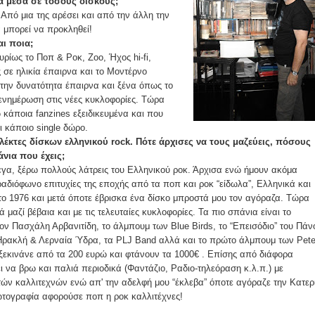
ά μέσα σε τόσους δίσκους;
 Από μια της αρέσει και από την άλλη την
 μπορεί να προκληθεί!
αι ποια;
υρίως το Ποπ & Ροκ, Ζοο, Ήχος hi-fi,
 σε ηλικία έπαιρνα και το Μοντέρνο
την δυνατότητα έπαιρνα και ξένα όπως το
ενημέρωση στις νέες κυκλοφορίες. Τώρα
 κάποια fanzines εξειδικευμένα και που
 κάποιο single δώρο.
λέκτες δίσκων ελληνικού rock. Πότε άρχισες να τους μαζεύεις, πόσους
άνια που έχεις;
λεγα, ξέρω πολλούς λάτρεις του Ελληνικού ροκ. Άρχισα ενώ ήμουν ακόμα
αδιόφωνο επιτυχίες της εποχής από τα ποπ και ροκ “είδωλα”, Ελληνικά και
το 1976 και μετά όποτε έβρισκα ένα δίσκο μπροστά μου τον αγόραζα. Τώρα
ά μαζί βέβαια και με τις τελευταίες κυκλοφορίες. Τα πιο σπάνια είναι το
ν Πασχάλη Αρβανιτίδη, το άλμπουμ των Blue Birds, το “Επεισόδιο” του Πάν
Ηρακλή & Λερναία Ύδρα, τα PLJ Band αλλά και το πρώτο άλμπουμ των Pet
ξεκινάνε από τα 200 ευρώ και φτάνουν τα 1000€ . Επίσης από διάφορα
 να βρω και παλιά περιοδικά (Φαντάζιο, Ραδιο-τηλεόραση κ.λ.π.) με
τών καλλιτεχνών ενώ απ' την αδελφή μου “έκλεβα” όποτε αγόραζε την Κατερ
φωτογραφία αφορούσε ποπ η ροκ καλλιτέχνες!