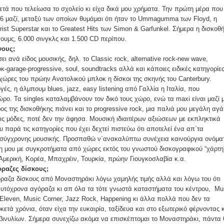
ετά που τελείωσα το σχολείο κι είχα δικά μου χρήματα. Την πρώτη μέρα που
 6 μαζί, μεταξύ των οποίων θυμάμαι ότι ήταν το Ummagumma των Floyd, η
rist Superstar και το Greatest Hits των Simon & Garfunkel. Σήμερα η δισκοθ
ουμς, 6.000 σινγκλς και 1.500 CD περίπου.
νους;
ει ανά είδος μουσικής, δηλ. το Classic rock, alternative rock-new wave,
-garage-progressive, soul, soundtracks αλλά και κάποιες ειδικές κατηγορίε
 χώρες του πρώην Ανατολικού μπλοκ η δίσκοι της σκηνής του Canterbury.
ές, η άλμπουμ blues, jazz, easy listening από Γαλλία η Ιταλία, που
ο. Τα singles καταλαμβάνουν τον δικό τους χώρο, ενώ τα maxi είναι μαζί 
ς της δισκοθήκης πιάνει και το progressive rock, μια παλιά μου μεγάλη αγ
ις μόδες, ποτέ δεν την άφησα. Μουσική ιδιαιτέρων αξιώσεων με εκπληκτικά
παρά τις κατηγορίες που έχει δεχτεί πιστεύω ότι αποτελεί ένα απ΄τα
 σύγχρονης μουσικής. Προσπαθώ ν΄ανακαλύπτω συνέχεια καινούργια ονόμα
η μου με συγκροτήματα από χώρες εκτός του γνωστού δισκογραφικού “χάρτη
Αμερική, Κορέα, Μπαχρέιν, Τουρκία, πρώην Γιουγκοσλαβία κ.α.
όραζες δίσκους;
ραζα δίσκους από Μοναστηράκι λόγω χαμηλής τιμής αλλά και λόγω του ότι
αυτόχρονα αγόραζα κι απ όλα τα τότε γνωστά καταστήματα του κέντρου, Mu
 Eleven, Music Corner, Jazz Rock, Happening κι άλλα πολλά που δεν τα
ετά χρόνια, όταν είχα την ευκαιρία, ταξίδευα και στο εξωτερικό φέρνοντας κ
 βινυλίων. Σήμερα συνεχίζω ακόμα να επισκέπτομαι το Μοναστηράκι, πάντα