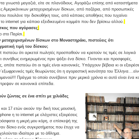
ε στα γνωστά μαγαζιά, είτε σε πλανόδιους. Αγοράζω επίσης από καταστήματα
γές Αμερικάνικων μεταχειρισμένων δίσκων, από παζάρια, από προσωπικές
ου πουλάνε την δισκοθήκη τους, από κάποιες αποθήκες που τυχαίνει
ο internet για κάποιο εξειδικευμένο κομμάτι που δεν βρίσκω αλλού.
δίσκος που αγόρασες
;
p στο Παρίσι.
 μεταχειρισμένων δίσκων στο Μοναστηράκι, πιστεύεις ότι
ματική τιμή του δίσκου;
et πιστεύω ότι αρκετοί πωλητές προσπαθούν να κρατούν τις τιμές σε λογικά
ναι συνήθως ενημερωμένος πριν ψάξει ένα δίσκο. Γίνονται και προσφορές,
, οπότε πιστεύω ότι οι τιμές είναι κανονικές. Υπάρχουν βέβαια κι οι εξαιρέσε
΄εξωφρενικές τιμές θεωρώντας ότι η αγοραστική ικανότητα του Έλληνα....είν
ρμανού!!! Πράγμα το οποίο συνέβαινε πριν μερικά χρόνια κι αυτό είναι ένα κ
πέστρεψαν σε κανονικά επίπεδα.
ύν ζώντας σε ένα σπίτι με χιλιάδες
3 και 17 ετών ακούν την δική τους μουσική,
phone η το internet με ελάχιστες εξαιρέσεις
ρόσφατα η μικρή μου κόρη, σ επίσκεψή της
ναν δίσκο ενός συγκροτήματος που έτυχε να
σχολούνται ιδιαίτερα με το άθλημα.