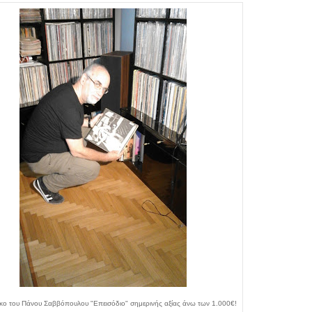
σκο του Πάνου Σαββόπουλου "Επεισόδιο" σημερινής αξίας άνω των 1.000€!