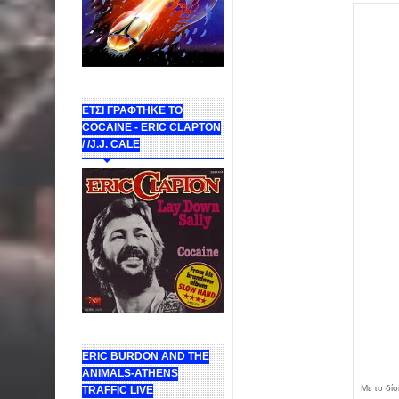
ΕΤΣΙ ΓΡΑΦΤΗΚΕ ΤΟ
COCAINE - ERIC CLAPTON
/ /J.J. CALE
ERIC BURDON AND THE
ANIMALS-ATHENS
Με το δί
TRAFFIC LIVE