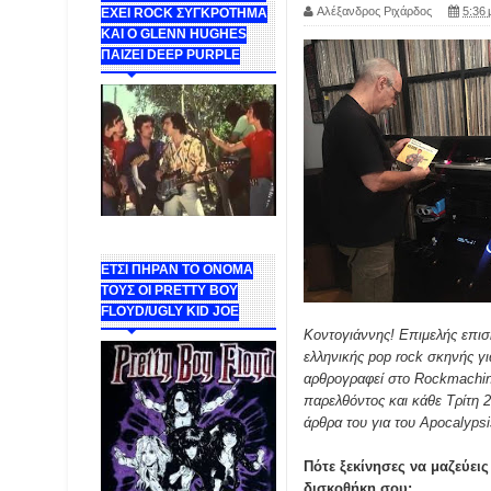
Αλέξανδρος Ριχάρδος
5:36 
ΕΧΕΙ ROCK ΣΥΓΚΡΟΤΗΜΑ
ΚΑΙ Ο GLENN HUGHES
ΠΑΙΖΕΙ DEEP PURPLE
ΕΤΣΙ ΠΗΡΑΝ ΤΟ ΟΝΟΜΑ
ΤΟΥΣ ΟΙ PRETTY BOY
FLOYD/UGLY KID JOE
Κοντογιάννης! Επιμελής επισ
ελληνικής pop rock σκηνής γι
αρθρογραφεί στο Rockmachine
παρελθόντος και κάθε Τρίτη 2
άρθρα του για του
Apocalypsi
Πότε ξεκίνησες να μαζεύει
δισκοθήκη σου;