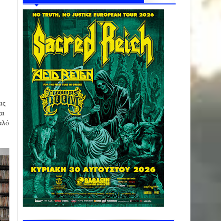
ις
αι
αλό