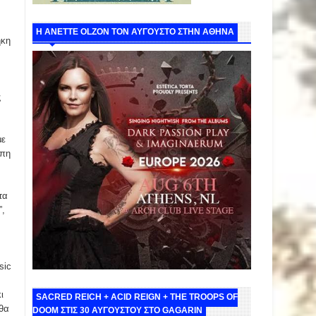
Η ANETTE OLZON ΤΟΝ ΑΥΓΟΥΣΤΟ ΣΤΗΝ ΑΘΗΝΑ
ήκη
ς
με
άπη
τα
”,
sic
ι
SACRED REICH + ACID REIGN + THE TROOPS OF
 θα
DOOM ΣΤΙΣ 30 ΑΥΓΟΥΣΤΟΥ ΣΤΟ GAGARIN