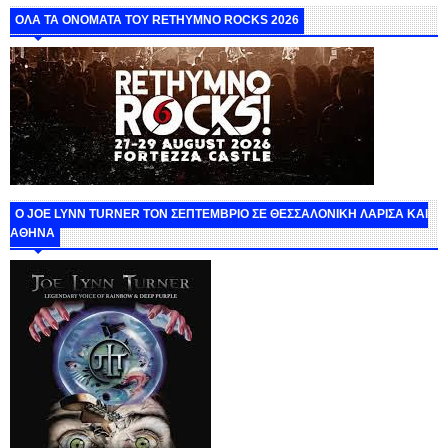
ΟΛΑ ΤΑ ΟΝΟΜΑΤΑ ΤΟΥ RETHYMNO ROCKS 2026
O JOE LYNN TURNER ΤΟΝ ΣΕΠΤΕΜΒΡΙΟ ΣΕ ΘΕΣΣΑΛΟΝΙΚΗ ΛΑΡΙΣΑ ΚΑΙ
ΑΘΗΝΑ