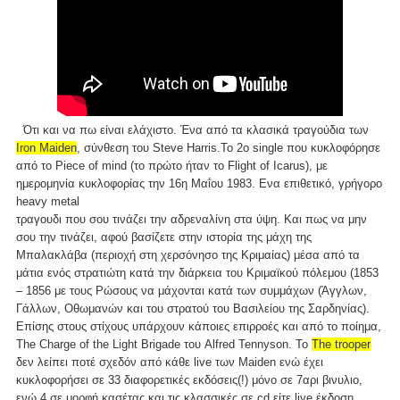
Ότι και να πω είναι ελάχιστο. Ένα από τα κλασικά τραγούδια των
Iron Maiden
, σύνθεση του Steve Harris.Το 2o single που κυκλοφόρησε
από το Piece of mind (το πρώτο ήταν το Flight of Icarus), με
ημερομηνία κυκλοφορίας την 16η Μαΐου 1983. Ενα επιθετικό, γρήγορο
heavy metal
τραγουδι που σου τινάζει την αδρεναλίνη στα ύψη. Και πως να μην
σου την τινάζει, αφού βασίζετε στην ιστορία της μάχη της
Μπαλακλάβα (περιοχή στη χερσόνησο της Κριμαίας) μέσα από τα
μάτια ενός στρατιώτη κατά την διάρκεια του Κριμαϊκού πόλεμου (1853
– 1856 με τους Ρώσους να μάχονται κατά των συμμάχων (Άγγλων,
Γάλλων, Οθωμανών και του στρατού του Βασιλείου της Σαρδηνίας).
Επίσης στους στίχους υπάρχουν κάποιες επιρροές και από το ποίημα,
The Charge of the Light Brigade του Alfred Tennyson. Το
The trooper
δεν λείπει ποτέ σχεδόν από κάθε live των Maiden ενώ έχει
κυκλοφορήσει σε 33 διαφορετικές εκδόσεις(!) μόνο σε 7αρι βινυλιο,
ενώ 4 σε μορφή κασέτας και τις κλασσικές σε cd είτε live έκδοση.