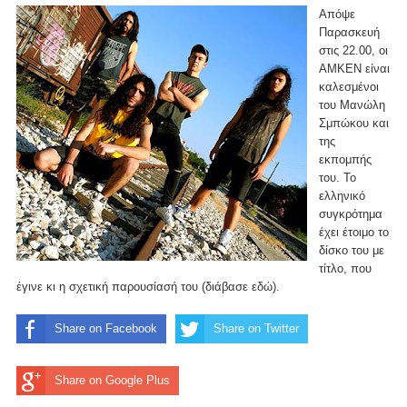
Απόψε
Παρασκευή
στις 22.00, οι
AMKEN είναι
καλεσμένοι
του Μανώλη
Σμπώκου και
της
εκπομπής
του. Το
ελληνικό
συγκρότημα
έχει έτοιμο το
δίσκο του με
τίτλο, που
έγινε κι η σχετική παρουσίασή του (διάβασε
εδώ).
Share on Facebook
Share on Twitter
Share on Google Plus