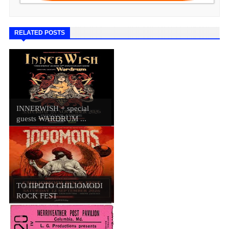
RELATED POSTS
INNERWISH + special
guests WARDRUM ...
ΤΟ ΠΡΩΤΟ CHILIOMODI
ROCK FEST