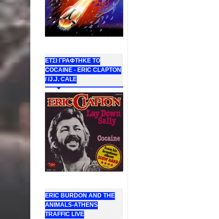
ΕΤΣΙ ΓΡΑΦΤΗΚΕ ΤΟ
COCAINE - ERIC CLAPTON
/ /J.J. CALE
ERIC BURDON AND THE
ANIMALS-ATHENS
TRAFFIC LIVE