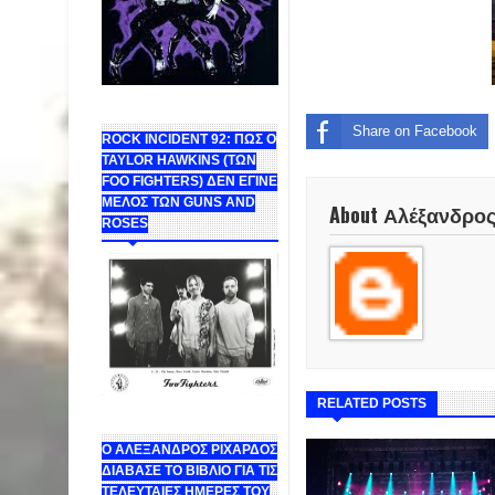
Share on Facebook
ROCK INCIDENT 92: ΠΩΣ Ο
TAYLOR HAWKINS (ΤΩΝ
FOO FIGHTERS) ΔΕΝ ΕΓΙΝΕ
ΜΕΛΟΣ ΤΩΝ GUNS AND
About Αλέξανδρο
ROSES
RELATED POSTS
Ο ΑΛΕΞΑΝΔΡΟΣ ΡΙΧΑΡΔΟΣ
ΔΙΑΒΑΣΕ ΤΟ ΒΙΒΛΙΟ ΓΙΑ ΤΙΣ
ΤΕΛΕΥΤΑΙΕΣ ΗΜΕΡΕΣ ΤΟΥ