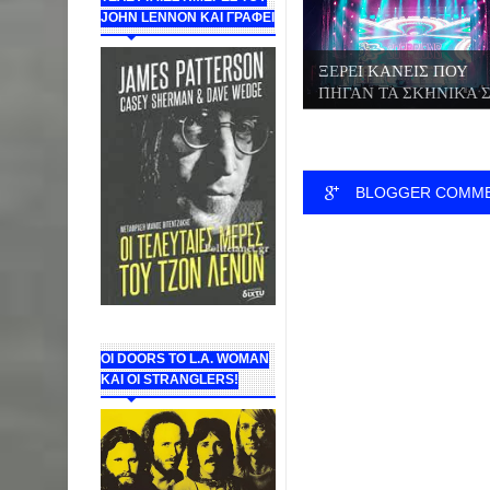
JOHN LENNON ΚΑΙ ΓΡΑΦΕΙ
ΞΕΡΕΙ ΚΑΝΕΙΣ ΠΟΥ
ΠΗΓΑΝ ΤΑ ΣΚΗΝΙΚΑ Σ.
BLOGGER COMM
ΟΙ DOORS ΤΟ L.A. WOMAN
KAI OI STRANGLERS!