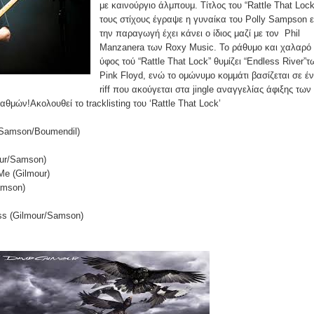
με καινούργιο άλμπουμ. Τίτλος του “Rattle That Lock
τους στίχους έγραψε η γυναίκα του Polly Sampson 
την παραγωγή έχει κάνει ο ίδιος μαζί με τον Phil
Manzanera των Roxy Music. Το ράθυμο και χαλαρό
ύφος τού “Rattle That Lock” θυμίζει “Endless River”τ
Pink Floyd, ενώ το ομώνυμο κομμάτι βασίζεται σε έ
riff που ακούγεται στα jingle αναγγελίας άφιξης των
μών!Ακολουθεί το tracklisting του ‘Rattle That Lock’
r/Samson/Boumendil)
our/Samson)
 Me (Gilmour)
amson)
ess (Gilmour/Samson)