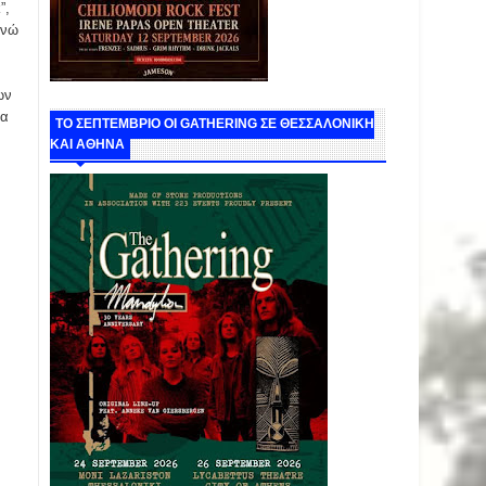
”,
ενώ
ων
να
ΤΟ ΣΕΠΤΕΜΒΡΙΟ ΟΙ GATHERING ΣΕ ΘΕΣΣΑΛΟΝΙΚΗ
ΚΑΙ ΑΘΗΝΑ