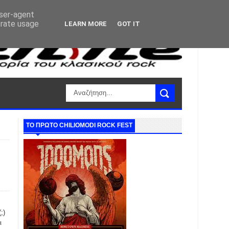
user-agent
erate usage
LEARN MORE
GOT IT
ΤΟ ΠΡΩΤΟ CHILIOMODI ROCK FEST
;)
ι