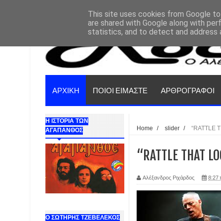
This site uses cookies from Google to 
are shared with Google along with per
statistics, and to detect and address 
ΑΡΧΙΚΗ
ΠΟΙΟΙ ΕΙΜΑΣΤΕ
ΑΡΘΡΟΓΡΑΦΟΙ
Η ΙΣΤΟΡΙΑ ΤΩΝ
Home
/
slider
/
“RATTLE 
ΑΓΑΠΑΝΘΟΣ
“RATTLE THAT L
Αλέξανδρος Ριχάρδος
8:27 
Ο ΣΩΤΗΡΗΣ ΤΖΕΒΕΛΕΚΟΣ