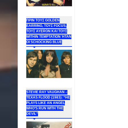
ΠΡΙΝ ΤΟΥΣ GOLDEN
EARRING, ΤΟΥΣ FOCUS,
ΤΟΥΣ ΑΥΕROΝ ΚΑΙ ΤΟΥΣ
WITHIN TEMPTATION ΉΤΑΝ
ΟΙ SCHOCKING BLUE
STEVIE RAY VAUGHAN –
TEXAS FLOOD (1983): “HE
PLAYS LIKE AN ANGEL
WHO’S RUN WITH THE
DEVIL”