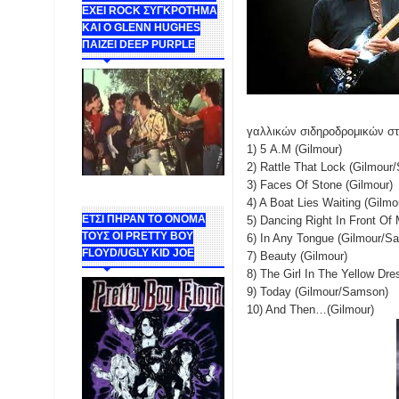
ΕΧΕΙ ROCK ΣΥΓΚΡΟΤΗΜΑ
ΚΑΙ Ο GLENN HUGHES
ΠΑΙΖΕΙ DEEP PURPLE
γαλλικών σιδηροδρομικών σταθ
1) 5 A.M (Gilmour)
2) Rattle That Lock (Gilmou
3) Faces Of Stone (Gilmour)
4) A Boat Lies Waiting (Gilm
ΕΤΣΙ ΠΗΡΑΝ ΤΟ ΟΝΟΜΑ
5) Dancing Right In Front Of
ΤΟΥΣ ΟΙ PRETTY BOY
6) In Any Tongue (Gilmour/S
FLOYD/UGLY KID JOE
7) Beauty (Gilmour)
8) The Girl In The Yellow Dr
9) Today (Gilmour/Samson)
10) And Then…(Gilmour)