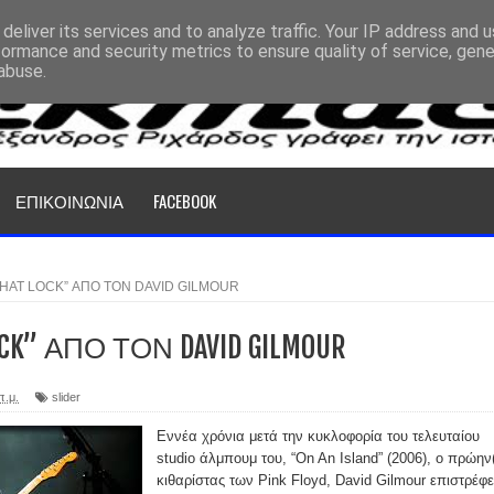
deliver its services and to analyze traffic. Your IP address and 
formance and security metrics to ensure quality of service, gen
abuse.
ΕΠΙΚΟΙΝΩΝΙΑ
FACEBOOK
THAT LOCK” ΑΠΟ ΤΟΝ DAVID GILMOUR
OCK” ΑΠΟ ΤΟΝ DAVID GILMOUR
π.μ.
slider
Εννέα χρόνια μετά την κυκλοφορία του τελευταίου
studio άλμπουμ του, “On An Island” (2006), ο πρώην(
κιθαρίστας των Pink Floyd, David Gilmour επιστρέφε