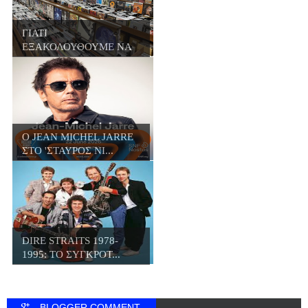
ΓΙΑΤΙ
ΕΞΑΚΟΛΟΥΘΟΥΜΕ ΝΑ
ΑΓΟΡΑΖΟΥΜΕ Β...
Ο JΕΑN MICHEL JARRE
ΣΤΟ 'ΣΤΑΥΡΟΣ ΝΙ...
DIRE STRAITS 1978-
1995: ΤΟ ΣΥΓΚΡΟΤ...
BLOGGER COMMENT