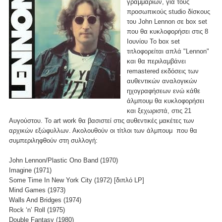
γραμμαρίων, για τους
προσωπικούς studio δίσκους
του John Lennon σε box set
που θα κυκλοφορήσει στις 8
Ιουνίου Το box set
τιτλοφορείται απλά "Lennon"
και θα περιλαμβάνει
remastered εκδόσεις των
αυθεντικών αναλογικών
ηχογραφήσεων ενώ κάθε
άλμπουμ θα κυκλοφορήσει
και ξεχωριστά, στις 21
Αυγούστου. Το art work θα βασιστεί στις αυθεντικές μακέτες των
αρχικών εξώφυλλων. Ακολουθούν οι τίτλοι των άλμπουμ που θα
συμπεριληφθούν στη συλλογή:
John Lennon/Plastic Ono Band (1970)
Imagine (1971)
Some Time In New York City (1972) [διπλό LP]
Mind Games (1973)
Walls And Bridges (1974)
Rock ‘n’ Roll (1975)
Double Fantasy (1980)