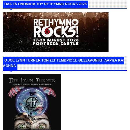
ΟΛΑ ΤΑ ΟΝΟΜΑΤΑ ΤΟΥ RETHYMNO ROCKS 2026
O JOE LYNN TURNER ΤΟΝ ΣΕΠΤΕΜΒΡΙΟ ΣΕ ΘΕΣΣΑΛΟΝΙΚΗ ΛΑΡΙΣΑ ΚΑΙ
ΑΘΗΝΑ