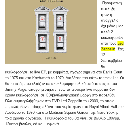
Πραγματική
έκπληξη
ήταν η
αναγγελία
όχι μόνο μίας
αλλά 2
κυκλοφοριών
από τους
Led
Zeppelin
. Στις
12
Σεπτεμβρίου
θα
κυκλοφορήσει το live EP, με κομμάτια, ηχογραφημένα στο Earl's Court
το 1975 και στο Knebworth το 1979. Διαβάστε πιο κάτω το track list. Οι
θαυμαστές που ελπίζαν σε ακυκλοφόρητο υλικό από το αρχείο του
Jimmy Page, απογοητεύτηκαν, ενώ τα τέσσερα live κομμάτια δεν
έχουν κυκλοφορήσει σε CD/βινύλιο/ψηφιακή μορφή στο παρελθόν.
Όλα συμπεριλήφθηκαν στο DVD Led Zeppelin του 2003, το οποίο
περιελάμβανε επίσης πλάνα που γυρίστηκαν στο Royal Albert Hall του
Λονδίνου το 1970 και στο Madison Square Garden της Νέας Υόρκης
τρία χρόνια αργότερα. Η κυκλοφορία του θα γίνει σε βινύλιο 180γρμ,
12ιντοσ βινύλιο, cd και ψηφιακά.