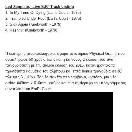
Led Zeppelin, 'Live E.P.' Track Listing
1. In My Time Of Dying (Earl’s Court - 1975)
2. Trampled Under Foot (Earl’s Court - 1975)
3. Sick Again (Knebworth - 1979)
4. Kashmir (Knebworth - 1979)
Η δεύτερη επανακυκλοφορία, αφορά το ιστορικό Physical Graffiti που
συμπλήρωσε 50 χρόνια ζωής και η καινούργια έκδοση του είναι
πανομοιότυπη με την deluxe έκδοση του 2015, κατανέμοντας τα
πρωτότυπα κομμάτια του άλμπουμ και επτά bonus τραγούδια σε έξι
πλευρές βινυλίου. Το νέο πακέτο περιλαμβάνει, ωστόσο, μια νέα
αφίσα 443mm x 610mm, καθώς και ένα αντίγραφο του προγράμματος
συναυλίας του Earl's Court.