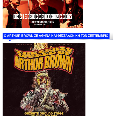
O ARTHUR BROWN ΣΕ ΑΘΗΝΑ ΚΑΙ ΘΕΣΣΑΛΟΝΙΚΗ ΤΟΝ ΣΕΠΤΕΜΒΡΙΟ