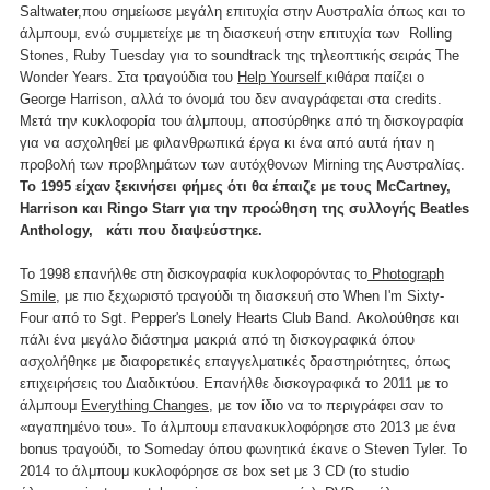
Saltwater,που σημείωσε μεγάλη επιτυχία στην Αυστραλία όπως και το
άλμπουμ, ενώ συμμετείχε με τη διασκευή στην επιτυχία των Rolling
Stones, Ruby Tuesday για το soundtrack της τηλεοπτικής σειράς The
Wonder Years. Στα τραγούδια του
Help Yourself
κιθάρα παίζει ο
George Harrison, αλλά το όνομά του δεν αναγράφεται στα credits.
Μετά την κυκλοφορία του άλμπουμ, αποσύρθηκε από τη δισκογραφία
για να ασχοληθεί με φιλανθρωπικά έργα κι ένα από αυτά ήταν η
προβολή των προβλημάτων των αυτόχθονων Mirning της Αυστραλίας.
Το 1995 είχαν ξεκινήσει φήμες ότι θα έπαιζε με τους McCartney,
Harrison και Ringo Starr για την προώθηση της συλλογής Beatles
Anthology, κάτι που διαψεύστηκε.
Το 1998 επανήλθε στη δισκογραφία κυκλοφορόντας το
Photograph
Smile
, με πιο ξεχωριστό τραγούδι τη διασκευή στο When I'm Sixty-
Four από το Sgt. Pepper's Lonely Hearts Club Band. Ακολούθησε και
πάλι ένα μεγάλο διάστημα μακριά από τη δισκογραφικά όπου
ασχολήθηκε με διαφορετικές επαγγελματικές δραστηριότητες, όπως
επιχειρήσεις του Διαδικτύου. Επανήλθε δισκογραφικά το 2011 με το
άλμπουμ
Everything Changes,
με τον ίδιο να το περιγράφει σαν το
«αγαπημένο του». Το άλμπουμ επανακυκλοφόρησε στο 2013 με ένα
bonus τραγούδι, το Someday όπου φωνητικά έκανε ο Steven Tyler. Το
2014 το άλμπουμ κυκλοφόρησε σε box set με 3 CD (το studio