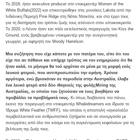
Το 2018, ήταν executive producer στο ντοκιμαντέρ Women of the
White Buffalo(2022) και επικεντρώθηκε στις γυναίκες Lakota από την
Ινδιάνικη Περιοχή Pine Ridge στη Νότια Ντακότα, και στο έργο τους
για τη διατήρηση του τρόπου ζωής τους απέναντι στον αποικιοκρατία.
Το 2020, ο Λένον ήταν και πάλι εκτελεστικός παραγωγός του Kiss the
Ground, ενός βραβευμένου ντοκιμαντέρ για την αναγεννητική
γεωργία, με αφηγητή τον Woody Harrelson.
Μια συζήτηση που είχε κάποτε με τον πατέρα του, είπε ότι του
είχε πει αν πέθαινε και υπήρχε τρόπος να τον ενημερώσει ότι θα
ήταν καλά, το μήνυμα θα τού ερχόταν σε μένα με τη μορφή ενός
λευκού φτερού, που αντιπροσωπεύει την ειρήνη. Χρόνια
αργότερα, ενώ βρισκόταν σε περιοδεία στην Αυστραλία, έλαβε
ένα λευκό φτερό από δύο ιθαγενείς της φυλήςMiring της
Αυστραλίας, οι οποίοι του ζητούσαν να τους βοηθήσει να
προβάλλει τα προβλήματά τους.
Κι όπως διαβάσατε πιο πάνω,
έκανε την παραγωγή στο ντοκιμαντέρ Whaledreamers και ίδρυσε το
Ίδρυμα White Feather (TWFF), του οποίου η αποστολή «αγκαλιάζει
περιβαλλοντικά και ανθρωπιστικά ζητήματα και σε συνεργασία με
συνεργάτες από όλο τον κόσμο και τη συγκέντρωση κεφαλαίων για τη
βελτίωση της ζωής τους.