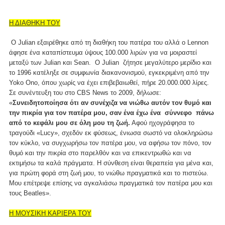
Η ΔΙΑΘΗΚΗ ΤΟΥ
Ο Julian εξαιρέθηκε από τη διαθήκη του πατέρα του αλλά ο Lennon
άφησε ένα καταπίστευμα ύψους 100.000 λιρών για να μοιραστεί
μεταξύ των Julian και Sean. Ο Julian ζήτησε μεγαλύτερο μερίδιο και
το 1996 κατέληξε σε συμφωνία διακανονισμού, εγκεκριμένη από την
Yoko Ono, όπου χωρίς να έχει επιβεβαιωθεί, πήρε 20.000.000 λίρες.
Σε συνέντευξη του στο CBS News το 2009, δήλωσε:
«
Συνειδητοποίησα ότι αν συνέχιζα να νιώθω αυτόν τον θυμό και
την πικρία για τον πατέρα μου, σαν ένα έχω ένα σύννεφο πάνω
από το κεφάλι μου σε όλη μου τη ζωή.
Αφού ηχογράφησα το
τραγούδι «Lucy», σχεδόν εκ φύσεως, ένιωσα σωστό να ολοκληρώσω
τον κύκλο, να συγχωρήσω τον πατέρα μου, να αφήσω τον πόνο, τον
θυμό και την πικρία στο παρελθόν και να επικεντρωθώ και να
εκτιμήσω τα καλά πράγματα. Η σύνθεση είναι θεραπεία για μένα και,
για πρώτη φορά στη ζωή μου, το νιώθω πραγματικά και το πιστεύω.
Μου επέτρεψε επίσης να αγκαλιάσω πραγματικά τον πατέρα μου και
τους Beatles».
Η ΜΟΥΣΙΚΗ ΚΑΡΙΕΡΑ ΤΟΥ