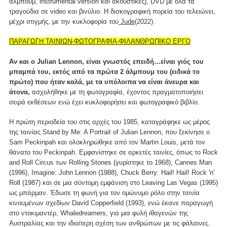
άλμπουμ, instrumental version και ακουστικές), DVD με όλα τα
τραγούδια σε video και βινύλιο. Η δισκογραφική πορεία του τελειώνει,
μέχρι στιγμής, με την κυκλοφορία του
Jude
(2022).
ΠΑΡΑΓΩΓΗ ΤΑΙΝΙΩΝ-ΦΩΤΟΓΡΑΦΙΑ-ΦΙΛΑΝΘΡΩΠΙΚΟ ΕΡΓΟ
Αν και ο Julian Lennon, είναι γνωστός επειδή…είναι γιός του
μπαμπά του, εκτός από τα πρώτα 2 άλμπουμ του (ειδικά το
πρώτο) που ήταν καλά, με τα υπόλοιπα να είναι άνευρα και
άτονα,
ασχολήθηκε με τη φωτογραφία, έχοντας πραγματοποιήσει
σειρά εκθέσεων ενώ έχει κυκλοφορήσει και φωτογραφικό βιβλίο.
Η πρώτη περιοδεία του στις αρχές του 1985, καταγράφηκε ως μέρος
της ταινίας Stand by Me: A Portrait of Julian Lennon, που ξεκίνησε ο
Sam Peckinpah και ολοκληρώθηκε από τον Martin Louis, μετά τον
θάνατο του Peckinpah. Εμφανίστηκε σε αρκετές ταινίες, όπως το Rock
and Roll Circus των Rolling Stones (γυρίστηκε το 1968), Cannes Man
(1996), Imagine: John Lennon (1988), Chuck Berry: Hail! Hail! Rock 'n'
Roll (1987) και σε μια σύντομη εμφάνιση στο Leaving Las Vegas (1995)
ως μπάρμαν. Έδωσε τη φωνή για τον ομώνυμο ρόλο στην ταινία
κινουμένων σχεδίων David Copperfield (1993), ενώ έκανε παραγωγή
στο ντοκιμαντέρ, Whaledreamers, για μια φυλή ιθαγενών της
Αυστραλίας και την ιδιαίτερη σχέση των ανθρώπων με τις φάλαινες.