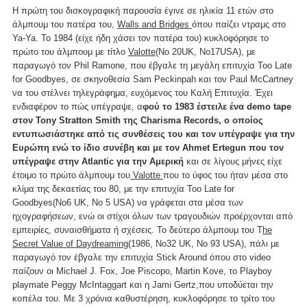
Η πρώτη του δισκογραφική παρουσία έγινε σε ηλικία 11 ετών στο
άλμπουμ του πατέρα του,
Walls and Bridges
όπου παίζει ντραμς στο
Ya-Ya. Το 1984 (είχε ήδη χάσει τον πατέρα του) κυκλοφόρησε το
πρώτο του άλμπουμ με τίτλο
Valotte
(No 20UK, No17USA), με
παραγωγό τον Phil Ramone, που έβγαλε τη μεγάλη επιτυχία Too Late
for Goodbyes, σε σκηνοθεσία Sam Peckinpah και τον Paul McCartney
να του στέλνει τηλεγράφημα, ευχόμενος του Καλή Επιτυχία. Έχει
ενδιαφέρον το πώς υπέγραψε, α
φού το 1983 έστειλε ένα demo tape
στον Tony Stratton Smith της Charisma Records, ο οποίος
εντυπωσιάστηκε από τις συνθέσεις του και τον υπέγραψε για την
Ευρώπη ενώ το ίδιο συνέβη και με τον Ahmet Ertegun που τον
υπέγραψε στην Atlantic για την Αμερική
και σε λίγους μήνες είχε
έτοιμο το πρώτο άλμπουμ του
Valotte
που το ύφος του ήταν μέσα στο
κλίμα της δεκαετίας του 80, με την επιτυχία Too Late for
Goodbyes(Νο6 UK, No 5 USA) να γράφεται στα μέσα των
ηχογραφήσεων, ενώ οι στίχοι όλων των τραγουδιών προέρχονται από
εμπειρίες, συναισθήματα ή σχέσεις. To δεύτερο άλμπουμ του T
he
Secret Value of Daydreaming
(1986, Νο32 UK, No 93 USA), πάλι με
παραγωγό τον έβγαλε την επιτυχία Stick Around όπου στο video
παίζουν οι Michael J. Fox, Joe Piscopo, Martin Kove, το Playboy
playmate Peggy McIntaggart και η Jami Gertz,που υποδύεται την
κοπέλα του. Με 3 χρόνια καθυστέρηση, κυκλοφόρησε το τρίτο του