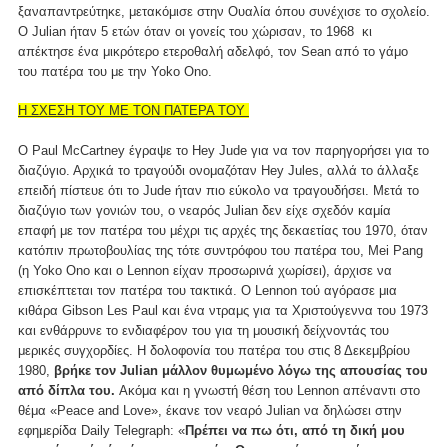
ξαναπαντρεύτηκε, μετακόμισε στην Ουαλία όπου συνέχισε το σχολείο.
Ο Julian ήταν 5 ετών όταν οι γονείς του χώρισαν, το 1968 κι
απέκτησε ένα μικρότερο ετεροθαλή αδελφό, τον Sean από το γάμο
του πατέρα του με την Yoko Ono.
Η ΣΧΕΣΗ ΤΟΥ ΜΕ ΤΟΝ ΠΑΤΕΡΑ ΤΟΥ
Ο Paul McCartney έγραψε το Hey Jude για να τον παρηγορήσει για το
διαζύγιο. Αρχικά το τραγούδι ονομαζόταν Hey Jules, αλλά το άλλαξε
επειδή πίστευε ότι το Jude ήταν πιο εύκολο να τραγουδήσει. Μετά το
διαζύγιο των γονιών του, ο νεαρός Julian δεν είχε σχεδόν καμία
επαφή με τον πατέρα του μέχρι τις αρχές της δεκαετίας του 1970, όταν
κατόπιν πρωτοβουλίας της τότε συντρόφου του πατέρα του, Mei Pang
(η Yoko Ono και ο Lennon είχαν προσωρινά χωρίσει), άρχισε να
επισκέπτεται τον πατέρα του τακτικά. Ο Lennon τού αγόρασε μια
κιθάρα Gibson Les Paul και ένα ντραμς για τα Χριστούγεννα του 1973
και ενθάρρυνε το ενδιαφέρον του για τη μουσική δείχνοντάς του
μερικές συγχορδίες. Η δολοφονία του πατέρα του στις 8 Δεκεμβρίου
1980,
βρήκε τον Julian μάλλον θυμωμένο λόγω της απουσίας του
από δίπλα του.
Ακόμα και η γνωστή θέση του Lennon απέναντι στο
θέμα «Peace and Love», έκανε τον νεαρό Julian να δηλώσει στην
εφημερίδα Daily Telegraph: «
Πρέπει να πω ότι, από τη δική μου