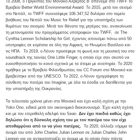
Το 2008, ο Πρίγκιπας του Μονακό Αλβέρτος Β' απένειμε στο TWFF το
Βραβείο Better World Environmental Award. Το 2015, μετά τον σεισμό
στο Νεπάλ, το TWFF συνεισέφερε 106.347,52 δολάρια στο ταμείο
βοήθειας του Νεπάλ του Music for Relief για την υποστήριξη των
θυμάτων του σεισμού. Μετά τον θάνατο της μητέρας του, ανακοίνωσε
τη μετονομασία του προγράμματος υποτροφιών του TWFF, σε The
Cynthia Lennon Scholarship for Girl, έχοντας απονείμει πάνω από 50
υποτροφίες σε κορίτσια σε όλη την Αφρική, το Ηνωμένο Βασίλειο και
τις ΗΠΑ. Το 2019, ο Λένον προσέφερε τη φωνή και τη μουσική του στο
soundtrack της ταινίας One Little Finger, η οποία είχε σαν σκοπό να
ευαισθητοποιήσει το κοινό σχετικά με τα άτομα με αναπηρία. Το 2020
τιμήθηκε με το Βραβείο Φιλανθρωπίας του CC Forum στο Μονακό και
βραβεύτηκε από την UNESCO. Το 2022, ο Λένον ηχογράφησε τη
σύνθεση του πατέρα του Imagine, με όλα τα έσοδα να διατίθενται για
την υποστήριξη της Ουκρανίας.
Τα τελευταία χρόνια μένει στο Μονακό και έχει καλή σχέση με την
Yoko Ono, ειδικά μετά τον οικονομικό διακανονισμό. Έχει καλή σχέση
και με τον ετεροθαλή αδελφό του Sean.
Δεν έχει παιδιά καθώς έχει
δηλώσει ότι η δύσκολη σχέση του με τον πατέρα του τον είχε
αποθαρρύνει από το να γίνει πατέρας.
Το 2020, άλλαξε νόμιμα το
όνομά του από John Charles Julian Lennon σε Julian Charles John
Lennon για να αντικατοπτρίζει το όνομα με το οποίο ήταν πάντα