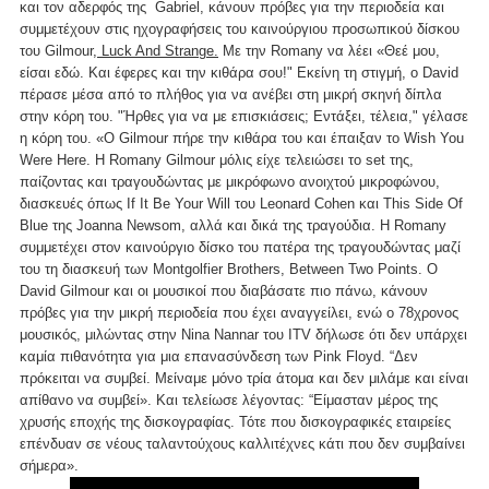
και τον αδερφός της Gabriel, κάνουν πρόβες για την περιοδεία και
συμμετέχουν στις ηχογραφήσεις του καινούργιου προσωπικού δίσκου
του Gilmour,
Luck And Strange.
Με την Romany να λέει «Θεέ μου,
είσαι εδώ. Και έφερες και την κιθάρα σου!" Εκείνη τη στιγμή, ο David
πέρασε μέσα από το πλήθος για να ανέβει στη μικρή σκηνή δίπλα
στην κόρη του. "Ήρθες για να με επισκιάσεις; Εντάξει, τέλεια," γέλασε
η κόρη του. «Ο Gilmour πήρε την κιθάρα του και έπαιξαν το Wish You
Were Here. Η Romany Gilmour μόλις είχε τελειώσει το set της,
παίζοντας και τραγουδώντας με μικρόφωνο ανοιχτού μικροφώνου,
διασκευές όπως If It Be Your Will του Leonard Cohen και This Side Of
Blue της Joanna Newsom, αλλά και δικά της τραγούδια. Η Romany
συμμετέχει στον καινούργιο δίσκο του πατέρα της τραγουδώντας μαζί
του τη διασκευή των Montgolfier Brothers, Between Two Points. O
David Gilmour και οι μουσικοί που διαβάσατε πιο πάνω, κάνουν
πρόβες για την μικρή περιοδεία που έχει αναγγείλει, ενώ ο 78χρονος
μουσικός, μιλώντας στην Nina Nannar του ITV δήλωσε ότι δεν υπάρχει
καμία πιθανότητα για μια επανασύνδεση των Pink Floyd. “Δεν
πρόκειται να συμβεί. Μείναμε μόνο τρία άτομα και δεν μιλάμε και είναι
απίθανο να συμβεί». Και τελείωσε λέγοντας: “Είμασταν μέρος της
χρυσής εποχής της δισκογραφίας. Τότε που δισκογραφικές εταιρείες
επένδυαν σε νέους ταλαντούχους καλλιτέχνες κάτι που δεν συμβαίνει
σήμερα».