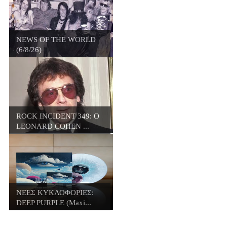
NEWS OF THE WORLD
(6/8/26)
ROCK INCIDENT 349: O
LEONARD COHEN ...
ΝΕΕΣ ΚΥΚΛΟΦΟΡΙΕΣ:
DEEP PURPLE (Maxi...