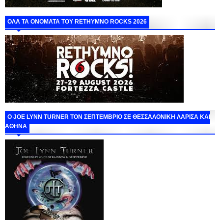
ΟΛΑ ΤΑ ΟΝΟΜΑΤΑ ΤΟΥ RETHYMNO ROCKS 2026
O JOE LYNN TURNER ΤΟΝ ΣΕΠΤΕΜΒΡΙΟ ΣΕ ΘΕΣΣΑΛΟΝΙΚΗ ΛΑΡΙΣΑ ΚΑΙ
ΑΘΗΝΑ